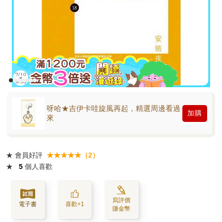
呀哈★吉伊卡哇旋風再起，精選周邊看過
加購
來
★
會員好評
★★★★★（2）
★
5
個人喜歡
寫評價
電子書
喜歡+1
賺金幣