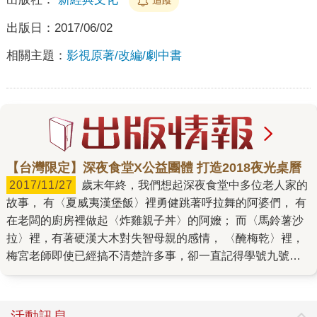
出版日：
2017/06/02
相關主題：
影視原著/改編/劇中書
【台灣限定】深夜食堂X公益團體 打造2018夜光桌曆
2017/11/27
歲末年終，我們想起深夜食堂中多位老人家的
故事， 有〈夏威夷漢堡飯〉裡勇健跳著呼拉舞的阿婆們， 有
在老闆的廚房裡做起〈炸雞親子丼〉的阿嬤； 而〈馬鈴薯沙
拉〉裡，有著硬漢大木對失智母親的感情， 〈醃梅乾〉裡，
梅宮老師即使已經搞不清楚許多事，卻一直記得學號九號的
麻里鈴； 他們的身影總在我們心裡留下時間勇者的烙印。 於
是，藉著《深夜食堂19》上市，我們推出這個傳遞關懷的版
本， 願常客新友跟我們一起，將暖心的種子輕輕撒出去，撒
活動訊息