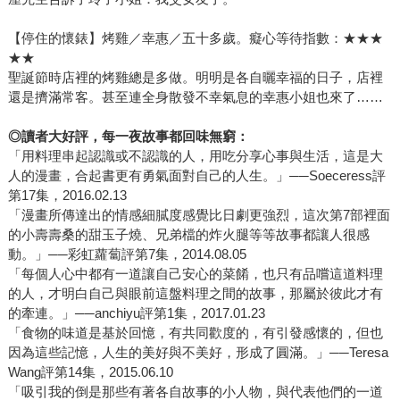
【停住的懷錶】烤雞／幸惠／五十多歲。癡心等待指數：★★★
★★
聖誕節時店裡的烤雞總是多做。明明是各自曬幸福的日子，店裡
還是擠滿常客。甚至連全身散發不幸氣息的幸惠小姐也來了……
◎讀者大好評，每一夜故事都回味無窮：
「用料理串起認識或不認識的人，用吃分享心事與生活，這是大
人的漫畫，合起書更有勇氣面對自己的人生。」──Soeceress評
第17集，2016.02.13
「漫畫所傳達出的情感細膩度感覺比日劇更強烈，這次第7部裡面
的小壽壽桑的甜玉子燒、兄弟檔的炸火腿等等故事都讓人很感
動。」──彩虹蘿蔔評第7集，2014.08.05
「每個人心中都有一道讓自己安心的菜餚，也只有品嚐這道料理
的人，才明白自己與眼前這盤料理之間的故事，那屬於彼此才有
的牽連。」──anchiyu評第1集，2017.01.23
「食物的味道是基於回憶，有共同歡度的，有引發感懷的，但也
因為這些記憶，人生的美好與不美好，形成了圓滿。」──Teresa
Wang評第14集，2015.06.10
「吸引我的倒是那些有著各自故事的小人物，與代表他們的一道