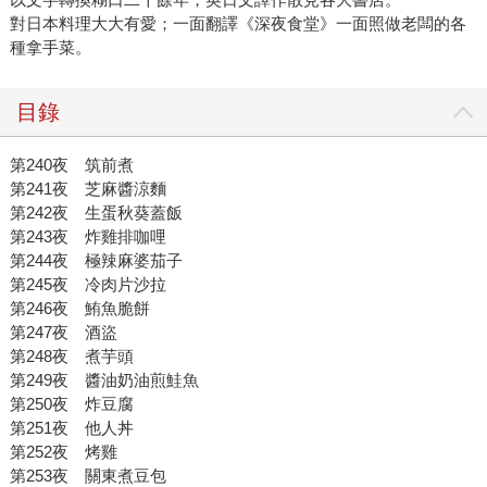
對日本料理大大有愛；一面翻譯《深夜食堂》一面照做老闆的各
種拿手菜。
目錄
第240夜 筑前煮
第241夜 芝麻醬涼麵
第242夜 生蛋秋葵蓋飯
第243夜 炸雞排咖哩
第244夜 極辣麻婆茄子
第245夜 冷肉片沙拉
第246夜 鮪魚脆餅
第247夜 酒盜
第248夜 煮芋頭
第249夜 醬油奶油煎鮭魚
第250夜 炸豆腐
第251夜 他人丼
第252夜 烤雞
第253夜 關東煮豆包