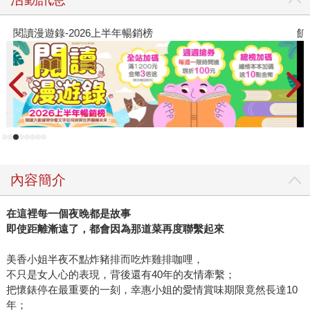
在台灣人的心底。 【台灣限定】 《深夜食堂19》+《金馬54
設計師 方序中 精心打造「2018夜光桌曆」》 （桌曆尺寸：
閱讀漫遊錄-2026上半年暢銷榜
飢
19.3*14.5公分，高磅數黑卡紙精緻印刷，不單獨出售） 限量
同步上市 夜光特效 + 12篇經典故事，伴你溫馨一整年 桌曆扣
除成本，所有營收全數捐贈社團法人台灣失智症協會
（http://www.tada2002.org.tw/） 當老闆掛上門簾、開始營
業，我桌上的月曆也發出亮光。 城市的燈亮了，一份溫馨無
聲傳遞，自己也被溫暖了。
內容簡介
在這裡每一個夜晚都是故事
即使距離漸遠了，都會因為那道菜再度聯繫起來
美香小姐半夜不點炸豬排而吃炸雞排咖哩，
不只是女人心的表現，背後還有40年的友情牽繫；
把懷錶停在最重要的一刻，幸惠小姐的愛情賞味期限竟然長達10
年；