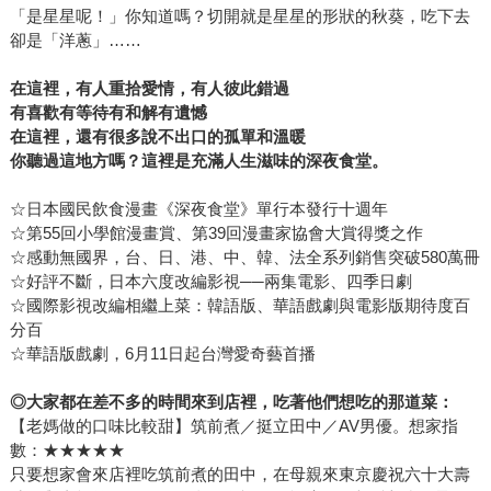
「是星星呢！」你知道嗎？切開就是星星的形狀的秋葵，吃下去
卻是「洋蔥」……
在這裡，有人重拾愛情，有人彼此錯過
有喜歡有等待有和解有遺憾
在這裡，還有很多說不出口的孤單和溫暖
你聽過這地方嗎？這裡是充滿人生滋味的深夜食堂。
☆日本國民飲食漫畫《深夜食堂》單行本發行十週年
☆第55回小學館漫畫賞、第39回漫畫家協會大賞得獎之作
☆感動無國界，台、日、港、中、韓、法全系列銷售突破580萬冊
☆好評不斷，日本六度改編影視──兩集電影、四季日劇
☆國際影視改編相繼上菜：韓語版、華語戲劇與電影版期待度百
分百
☆華語版戲劇，6月11日起台灣愛奇藝首播
◎大家都在差不多的時間來到店裡，吃著他們想吃的那道菜：
【老媽做的口味比較甜】筑前煮／挺立田中／AV男優。想家指
數：★★★★★
只要想家會來店裡吃筑前煮的田中，在母親來東京慶祝六十大壽