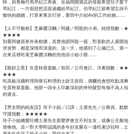
時，與青梅竹馬早紀江再會。在福岡開酒店的母親希望兒子娶下
早紀江，一方面想把店面過繼給早紀江。但早紀江卻希望忘掉不
愉快的婚姻，打算來東京打拚，要田中介紹AV的工作給她……
【人不可貌相】芝麻醬涼麵／阿建／阿龍的小弟。純情指數：★
★★★★
別看阿健原來外表粗獷，其實他跟阿龍一樣，對喜歡的人展開追
求攻勢，都是深情而浪漫的。這一天，他遇到了心儀已久、第一
次來店裡吃著芝麻醬涼麵的泡泡浴小姐小茜……
【散財之星】生蛋秋葵蓋飯／前田／公司會計。洋蔥指數：★★
★★★
吃高級法國料理與懷石料理的土財主前田，偶爾也會想吃點清爽
生蛋秋葵蓋飯。他那一頭令人印象深刻的奇特髮型有個不為人知
的過去。
【男女間的純友誼】玲子小姐／口譯；土屋先生／公務員。默默
守護指數：★★★★★
玲子小姐總愛吐槽土屋先生那麼胖會交不到女友，或像公主般地
使喚他。這一對大學即認識的多年好友聚在一邊吃著沙拉時，土
屋先生告訴了玲子小姐：我交女友了。