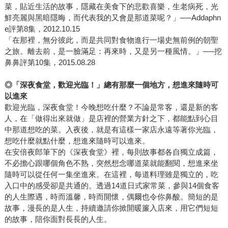
菜，貼近生活的故事，隱藏在美食下的悲歡喜樂，生老病死，光
鮮亮麗與黑暗隱晦，而代表我的又會是那道菜呢？」──Addaphn
e評第8集，2012.10.15
「在那裡，無分彼此，而是共同對食物進行一場史無前例的朝聖
之旅。離去前，是一臉滿足：再來時，又是另一種風情。」──挖
鼻鼻評第10集，2015.08.28
◎「深夜食堂，歡迎光臨！」總有那麼一個地方，想進來隨時可
以進來
歡迎光臨，深夜食堂！今晚想吃什麼？不論是常客，還是新的客
人，在「做得出來就做」是店裡的營業方針之下，都能點到心目
中那道想吃的菜。入夜後，就是有這樣一家店永遠等著你光臨，
想吃什麼就點什麼，想進來隨時可以進來。
在安倍夜郎筆下的《深夜食堂》裡，每則故事都各自獨立成篇，
不必擔心跟哪個角色不熟，突然想念哪道菜就能翻閱，想進來坐
隨時可以從任何一集坐進來。在這裡，每道料理雖是獨立的，吃
入口中的感受卻是共通的。透過14道日式家常菜，參與14個食客
的人生際遇，時而溫馨，時而開懷，偶爾也令你鼻酸。簡短的是
故事，漫長的是人生，持續邀請你掀開暖簾入店來，用它們短短
的故事，陪你面對長長的人生。