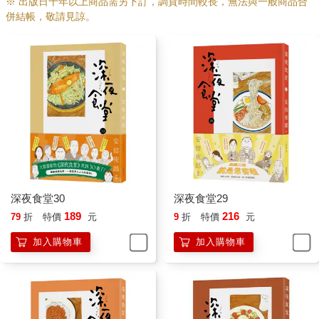
※ 出版日十年以上商品需另下訂，調貨時間較長，無法與一般商品合
併結帳，敬請見諒。
深夜食堂30
深夜食堂29
189
216
79
折
特價
元
9
折
特價
元
加入購物車
加入購物車