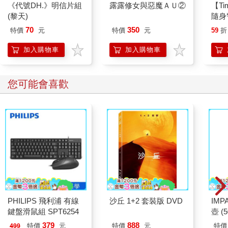
《代號DH.》明信片組
露露修女與惡魔ＡＵ②
【T
(黎天)
隨身
貝企
70
350
特價
元
特價
元
59
折
身安
加入購物車
加入購物車
您可能會喜歡
PHILIPS 飛利浦 有線
沙丘 1+2 套裝版 DVD
IM
鍵盤滑鼠組 SPT6254
壺 (
IMU
379
888
特價
元
特價
元
特價
499