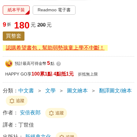
紙本平裝
Readmoo 電子書
180
9
折
元
200
元
買整套
認購希望書包，幫助弱勢孩童上學不中斷！
5
預計最高可得金幣
點
?
100累1點 4點抵1元
HAPPY GO享
折抵無上限
分類：
中文書
＞
文學
＞
圖文繪本
＞
翻譯圖文/繪本
追蹤
作者：
安倍夜郎
追蹤
譯者：
丁世佳
出版社：
新經典文化
追蹤