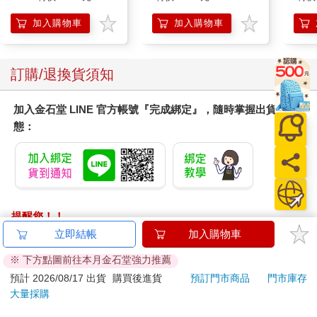
加入購物車
加入購物車
訂購/退換貨須知
加入金石堂 LINE 官方帳號『完成綁定』，隨時掌握出貨動
態：
提醒您！！
金石堂及銀行均不會請您操作ATM! 如接獲電話要求您前往
立即結帳
加入購物車
ATM提款機，請不要聽從指示，以免受騙上當！
※ 下方點圖前往本月金石堂強力推薦
退換貨須知：
預計 2026/08/17 出貨
購買後進貨
預訂門市商品
門市庫存
大量採購
**提醒您，鑑賞期不等於試用期，退回商品須為全新狀態**
依據「消費者保護法」第19條及行政院消費者保護處公告之