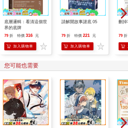
底層邏輯：看清這個世
請解開故事謎底 05
刪掉
界的底牌
316
221
79
折
特價
元
79
折
特價
元
79
折
加入購物車
加入購物車
您可能也需要