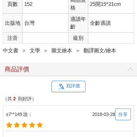
商品規
頁數
152
25開15*21cm
格
適讀年
出版地
台灣
全齡適讀
齡
注音
級別
中文書
＞
文學
＞
圖文繪本
＞
翻譯圖文/繪本
商品評價
寫評價
（共
2
則好評）
分享
s7**149 說：
2018-03-28