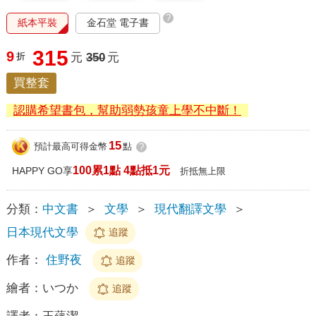
?
紙本平裝
金石堂 電子書
315
9
折
元
350
元
買整套
認購希望書包，幫助弱勢孩童上學不中斷！
15
預計最高可得金幣
點
?
100累1點 4點抵1元
HAPPY GO享
折抵無上限
分類：
中文書
＞
文學
＞
現代翻譯文學
＞
日本現代文學
追蹤
作者：
住野夜
追蹤
繪者：
いつか
追蹤