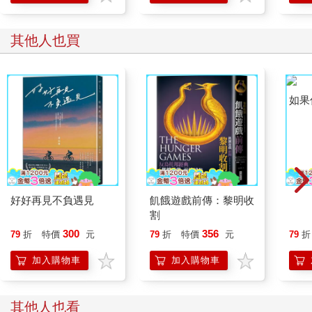
其他人也買
好好再見不負遇見
飢餓遊戲前傳：黎明收
如果
割
300
356
79
折
特價
元
79
折
特價
元
79
折
加入購物車
加入購物車
其他人也看