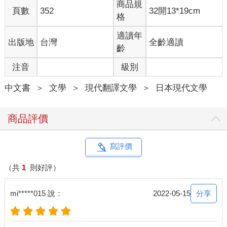
商品規
頁數
352
32開13*19cm
格
適讀年
出版地
台灣
全齡適讀
齡
注音
級別
中文書
＞
文學
＞
現代翻譯文學
＞
日本現代文學
商品評價
寫評價
（共
1
則好評）
分享
mi*****015 說：
2022-05-15