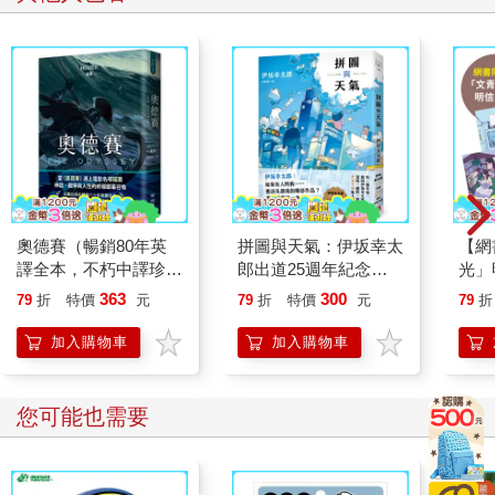
奧德賽（暢銷80年英
拼圖與天氣：伊坂幸太
【網
譯全本，不朽中譯珍藏
郎出道25週年紀念作
光」
經典）
品！溫暖、幽默、跳
門準備
363
300
79
折
特價
元
79
折
特價
元
79
折
躍，伊坂宇宙集大成之
Me
作！
福晨
加入購物車
加入購物車
您可能也需要