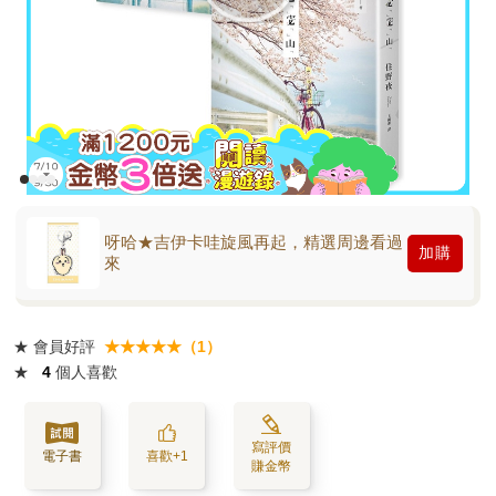
呀哈★吉伊卡哇旋風再起，精選周邊看過
加購
來
★
會員好評
★★★★★（1）
★
4
個人喜歡
寫評價
電子書
喜歡+1
賺金幣