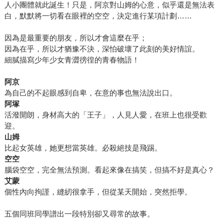
人小團體就此誕生！只是，阿京對山姆的心意，似乎還是無法表
白，默默將一切看在眼裡的空空，決定進行某項計劃……
因為是最重要的朋友，所以才會這麼在乎；
因為在乎，所以才猶豫不決，深怕破壞了此刻的美好情誼。
細膩描寫少年少女青澀徬徨的青春物語！
阿京
為自己的不起眼感到自卑，在意的事也無法說出口。
阿塚
活潑開朗，身材高大的「王子」，人見人愛，在班上也很受歡
迎。
山姆
比起女英雄，她更想當英雄。必殺絕技是飛踢。
空空
腦袋空空，完全無法預測。看起來像在搞笑，但搞不好是真心？
艾蒙
個性內向拘謹，縫紉很拿手，但從某天開始，突然拒學。
五個同班同學譜出一段特別卻又尋常的故事。