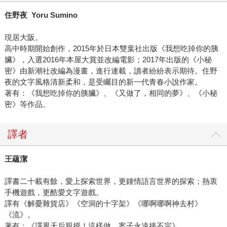
住野夜 Yoru Sumino
現居大阪。
高中時期開始創作，2015年於日本雙葉社出版《我想吃掉你的胰
臟》，入選2016年本屋大賞並改編電影；2017年出版的《小秘
密》由新潮社改編為漫畫，進行連載，讀者紛紛表示期待。住野
夜的文字風格清新柔和，是受矚目的新一代青春小說作家。
著有：《我想吃掉你的胰臟》、《又做了，相同的夢》、《小秘
密》等作品。
譯者
王蘊潔
譯書二十載有餘，愛上探索世界，更鍾情語言世界的探索；熱衷
手機遊戲，更酷愛文字遊戲。
譯有《解憂雜貨店》《空洞的十字架》《哪啊哪啊神去村》
《流》。
著有：《譯界天后親授！這樣做，案子永遠接不完》