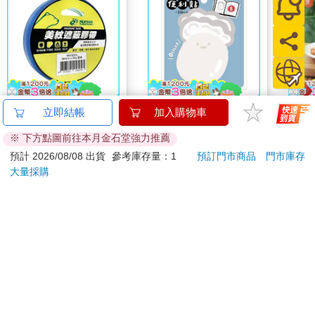
北極熊美紋遮蔽膠帶
小呸角-造型便利貼(蚵
穎寶
24mm×30y藍
仔君)
(進
81
30
88
折
特價
元
86
折
特價
元
75
折
加入購物車
加入購物車
您可能會喜歡