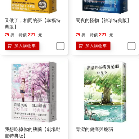
又做了，相同的夢【幸福特
闇夜的怪物【袖珍特典版】
典版】
221
221
79
折
特價
元
79
折
特價
元
加入購物車
加入購物車
我想吃掉你的胰臟【劇場動
青澀的傷痛與脆弱
畫特典版】