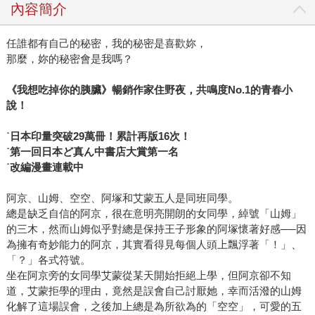
內容簡介
任誰都有自己的秘密，我的秘密是喜歡妳，
那麼，妳的秘密會是我嗎？
《我想吃掉你的胰臟》暢銷作家住野夜，共鳴度No.1的青春小
說！
˙日本印量突破29萬冊！累計再版16次！
˙第一回日本ど真ん中書店大賞第一名
˙改編漫畫連載中
阿京、山姆、空空、阿塚和艾蒙五人是同班同學。
總是缺乏自信的阿京，很在意明亮開朗的女同學，綽號「山姆」
的三木，然而山姆似乎對總是保持王子形象的阿塚懷著好感──因
為擁有奇妙能力的阿京，其實看得見每個人頭上飄浮著「！」、
「？」各式符號。
坐在阿京旁的女同學艾蒙從某天開始拒絕上學，但阿京卻不知
道，艾蒙拒學的理由，竟然是誤會自己討厭她，幸而活潑的山姆
化解了這場誤會，之後加上總是為所欲為的「空空」，可愛的五