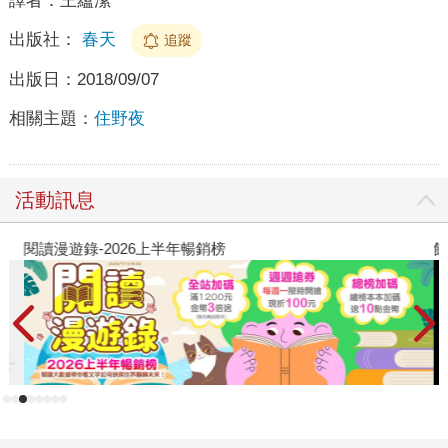
譯者：
王蘊潔
出版社：
春天
追蹤
出版日：
2018/09/07
相關主題：
住野夜
活動訊息
閱讀漫遊錄-2026上半年暢銷榜
飢