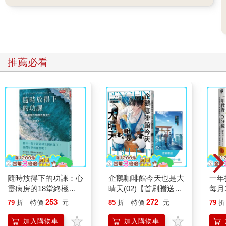
推薦必看
隨時放得下的功課：心
企鵝咖啡館今天也是大
一年
靈病房的18堂終極學
晴天(02)【首刷贈送
每月
分
「謹賀新年」收藏卡】
看盤
253
272
79
折
特價
元
85
折
特價
元
79
折
資理
加入購物車
加入購物車