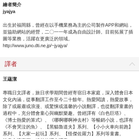
繪者簡介
jyajya
出生於福岡縣，曾經在以手機業務為主的公司製作APP和網站，
並協助網站的經營，二〇一一年成為自由設計師。目前拓展了插
圖等業務，活躍在更廣泛的領域。
http://www.juno.dti.ne.jp/~jyajya/
譯者
王蘊潔
專職日文譯者，旅日求學期間曾經寄宿日本家庭，深入體會日本
文化內涵，從事翻譯工作至今二十餘年。熱愛閱讀，熱愛故事，
除了或嚴肅或浪漫、或驚悚或溫馨的小說翻譯，也從翻譯童書的
過程中，充分體會童心與幽默樂趣。曾經譯有《白色巨塔》、
《博士熱愛的算式》、《哪啊哪啊神去村》等暢銷小說，也譯有
《不會哭泣的魚》、【黑貓魯道夫】系列、【小小火車向前跑】
系列、【大家一起玩】系列、【怪傑佐羅力】系列等童書。