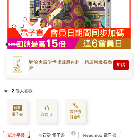
呀哈★吉伊卡哇旋風再起，精選周邊看過
加購
來
★
2
個人喜歡
寫評價
電子書
喜歡+1
賺金幣
?
紙本平裝
金石堂 電子書
Readmoo 電子書