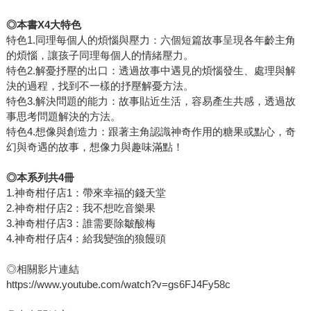
◎本書X4大特色
特色1.同理每個人的煩惱與壓力：六個短篇故事呈現各年齡主角
的煩惱，讓孩子同理每個人的情緒壓力。
特色2.解憂抒壓的出口：透過故事中遇見的煩惱發生、處理與解
決的過程，找到不一樣的抒壓解憂方法。
特色3.解決問題的能力：故事貼近生活，容易產生共感，透過故
事思考問題解決的方法。
特色4.想像與創造力：跟著主角認識神奇作用的糖果或點心，奇
幻與奇遇的故事，想像力與趣味滿點！
◎本系列共4冊
1.神奇柑仔店1：帶來幸福的錢天堂
2.神奇柑仔店2：我不想吃音樂果
3.神奇柑仔店3：誰需要除皺酸梅
4.神奇柑仔店4：給我變強的狼饅頭
◎相關影片連結
https://www.youtube.com/watch?v=gs6FJ4Fy58c