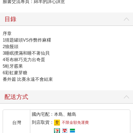
臉書交流專頁：綿羊的譯心譯意
目錄
序章
1猜題罐頭VS作弊炸麻糬
2狼饅頭
3睡眠撲滿和睡不著仙貝
4哥布林巧克力出奇蛋
5蛀牙霰果
6彩虹麥芽糖
番外篇 比賽永遠不會結束
配送方式
國內宅配：本島、離島
到店取貨：
台灣
不限金額免運費