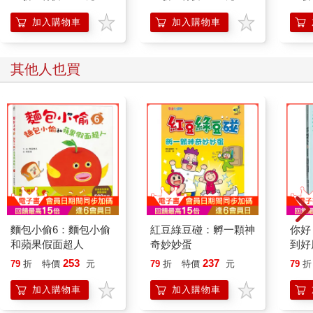
加入購物車
加入購物車
其他人也買
麵包小偷6：麵包小偷
紅豆綠豆碰：孵一顆神
你好
和蘋果假面超人
奇妙妙蛋
到好
心理
253
237
79
折
特價
元
79
折
特價
元
79
折
新朋
加入購物車
加入購物車