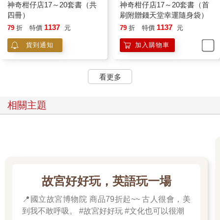
神奇柑仔店17～20套書（共
神奇柑仔店17～20套書（首
四冊）
刷附贈錢天堂幸運隨身袋）
1137
1137
79
折
特價
元
79
折
特價
元
貨到通知
加入購物車
看更多
相關主題
故宮好好玩，英語玩一場
📍國立故宮博物院 商品79折起~~ 古人很會，美
到我不敢呼吸。 #故宮好好玩 #文化也可以很潮