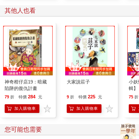
其他人也看
神奇柑仔店19：暗藏
大家說莊子
小妖
陷阱的復仇計畫
輯】
市、
284
225
79
折
特價
元
9
折
特價
元
75
折
冊)
加入購物車
加入購物車
您可能也需要