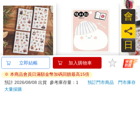
會
員
日
Dimanche感壓貼 [喵生
小呸角-造型便利貼(包
Dim
立即結帳
加入購物車
活]
子君)
小精
※ 本商品會員日滿額金幣加碼回饋最高15倍
140
30
特價
元
86
折
特價
元
特價
預計 2026/08/08 出貨
參考庫存量：1
預訂門市商品
門市庫存
大量採購
加入購物車
加入購物車
您可能會喜歡