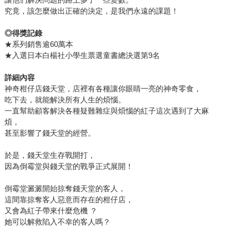
究竟，該怎麼做出正確的決定，是我們永遠的課題！
◎得獎記錄
★系列銷售逾60萬本
★入選日本白楊社小學生票選童書總決選第9名
詳細內容
神奇柑仔店錢天堂，店裡有各種讓你眼睛一亮的神奇零食，
吃下去，就能解決所有人生的煩惱。
一直幫助顧客解決各種疑難雜症與煩惱的紅子這次遇到了大麻
煩，
甚至影響了錢天堂的經營。
於是，錢天堂生存戰開打，
因為倒霉堂與錢天堂的戰爭正式展開！
倒霉堂澱澱開始掠奪錢天堂的客人，
這間靠掠奪客人惡意而存在的柑仔店，
又會為紅子帶來什麼危機 ？
她可以解救陷入不幸的客人嗎？