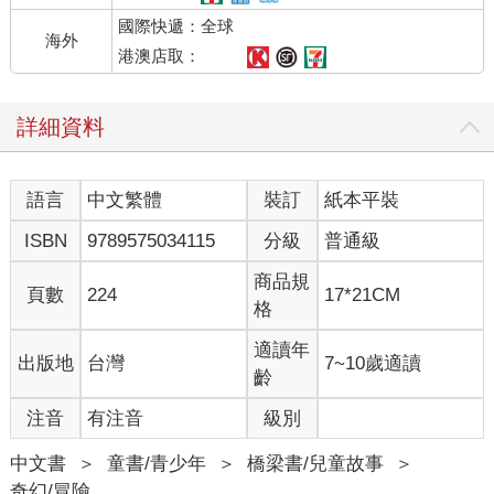
國際快遞：全球
海外
港澳店取：
詳細資料
語言
中文繁體
裝訂
紙本平裝
ISBN
9789575034115
分級
普通級
商品規
頁數
224
17*21CM
格
適讀年
出版地
台灣
7~10歲適讀
齡
注音
有注音
級別
中文書
＞
童書/青少年
＞
橋梁書/兒童故事
＞
奇幻/冒險