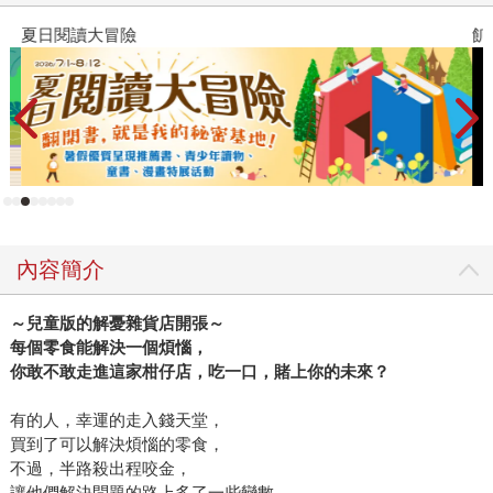
夏日閱讀大冒險
飢
內容簡介
～兒童版的解憂雜貨店開張～
每個零食能解決一個煩惱，
你敢不敢走進這家柑仔店，吃一口，賭上你的未來？
有的人，幸運的走入錢天堂，
買到了可以解決煩惱的零食，
不過，半路殺出程咬金，
讓他們解決問題的路上多了一些變數。