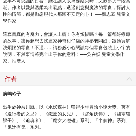
故事不可思議的好看！總在讓人以為要結束時，又掀起另一段高
潮。作者以愛與溫柔為出發點，透過創意與魔法的零食，探討人
性的情節，都是撫慰現代人那顆不安定的心！ ──顏志豪 兒童文
學作家
這套書真的有魔力，會讓人上癮！你有煩惱嗎？每一篇都好療癒
的故事，讓你超想去找這家神奇柑仔店的神祕老闆娘，跟她買解
決煩惱的零食！不過……請務必小心閱讀每個零食包裝上小字的
說明，不然事情將完全出乎你的意料！──吳在媖 兒童文學作
家、推廣人
作者
廣嶋玲子
出生於神奈川縣，以《水妖森林》獲得少年冒險小說大獎。著有
《送行者的女兒》、《鐵匠的女兒》、《盜角妖傳》、《幽靈貓
福子》、《追魂者》、「魔女犬碰碰」系列、「半個神」系列、
「鬼辻有鬼」系列。