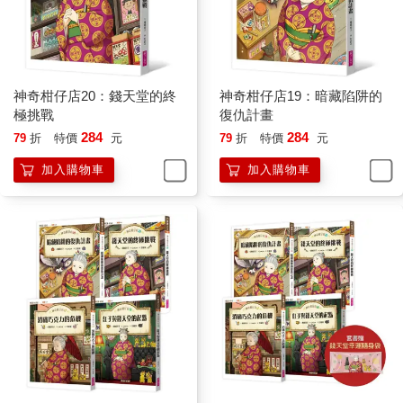
神奇柑仔店20：錢天堂的終
神奇柑仔店19：暗藏陷阱的
極挑戰
復仇計畫
284
284
79
折
特價
元
79
折
特價
元
加入購物車
加入購物車