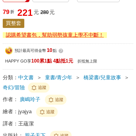
221
79
折
元
280
元
買整套
認購希望書包，幫助弱勢孩童上學不中斷！
10
預計最高可得金幣
點
?
100累1點 4點抵1元
HAPPY GO享
折抵無上限
分類：
中文書
＞
童書/青少年
＞
橋梁書/兒童故事
＞
奇幻/冒險
追蹤
作者：
廣嶋玲子
追蹤
繪者：
jyajya
追蹤
譯者：
王蘊潔
出版社：
親子天下
追蹤