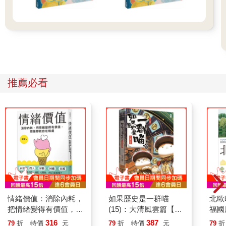
推薦必看
情緒價值：消除內耗，
如果歷史是一群喵
北歐
把情緒變得有價值，跟
(15)：大清風雲篇【萌
福國
誰都能自在相處
貓漫畫學歷史】
316
387
79
折
特價
元
79
折
特價
元
79
折