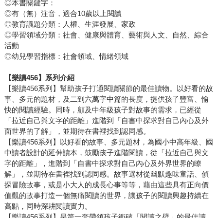
◎本書關鍵字：
◎有（無）注音，適合10歲以上閱讀
◎教育議題分類：人權、生涯發展、家政
◎學習領域分類：社會、健康與體育、藝術與人文、自然、綜合
活動
◎幼兒學習指標：社會領域、情緒領域
【樂讀456】系列介紹
【樂讀456系列】幫助孩子打通閱讀關節的最佳讀物。以好看的故
事、多元的題材，及二到六萬字中篇的長度，提供孩子豐富、愉
快的閱讀經驗。同時，顧及中年級孩子對故事的需求，已經從
「拉近自己與文字的距離」進階到「自書中探求對自己內心及外
面世界的了解」，並期待在書裡找到認同感。
【樂讀456系列】以好看的故事、多元題材，為國小中高年級、國
中讀者設計的延伸讀本，鼓勵孩子進階閱讀，從「拉近自己與文
字的距離」，進階到「自書中探求對自己內心及外界世界的瞭
解」，並期待在書裡找到認同感。故事選材從幽默趣味童話、偵
探冒險故事，或是小大人的成長心事等等，藉由這些具有正向價
值觀的故事打造一個無痛閱讀的世界，讓孩子的閱讀興趣持續在
高點，同時深耕閱讀實力。
【樂讀456系列】是第一套帶領孩子衝破「閱讀之壁」的最佳讀