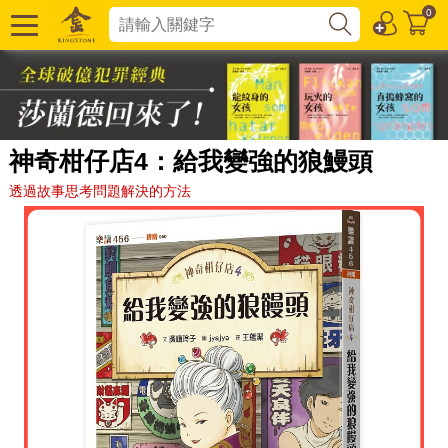
0
神奇柑仔店4：給我變強的狼鰻頭
透過故事思考問題解決的方法