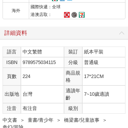
國際快遞：全球
海外
港澳店取：
詳細資料
語言
中文繁體
裝訂
紙本平裝
ISBN
9789575034115
分級
普通級
商品規
頁數
224
17*21CM
格
適讀年
出版地
台灣
7~10歲適讀
齡
注音
有注音
級別
中文書
＞
童書/青少年
＞
橋梁書/兒童故事
＞
奇幻/冒險