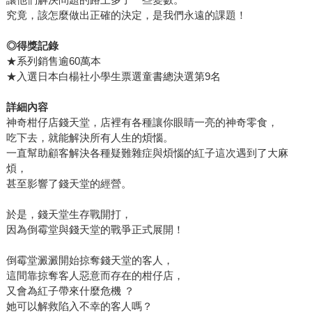
究竟，該怎麼做出正確的決定，是我們永遠的課題！
◎得獎記錄
★系列銷售逾60萬本
★入選日本白楊社小學生票選童書總決選第9名
詳細內容
神奇柑仔店錢天堂，店裡有各種讓你眼睛一亮的神奇零食，
吃下去，就能解決所有人生的煩惱。
一直幫助顧客解決各種疑難雜症與煩惱的紅子這次遇到了大麻
煩，
甚至影響了錢天堂的經營。
於是，錢天堂生存戰開打，
因為倒霉堂與錢天堂的戰爭正式展開！
倒霉堂澱澱開始掠奪錢天堂的客人，
這間靠掠奪客人惡意而存在的柑仔店，
又會為紅子帶來什麼危機 ？
她可以解救陷入不幸的客人嗎？