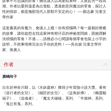
故事不可思議的好看！總在讓人以為要結束時，又掀起另一段高
潮。作者以愛與溫柔為出發點，透過創意與魔法的零食，探討人
性的情節，都是撫慰現代人那顆不安定的心！ ──顏志豪 兒童文
學作家
這套書真的有魔力，會讓人上癮！你有煩惱嗎？每一篇都好療癒
的故事，讓你超想去找這家神奇柑仔店的神祕老闆娘，跟她買解
決煩惱的零食！不過……請務必小心閱讀每個零食包裝上小字的
說明，不然事情將完全出乎你的意料！──吳在媖 兒童文學作
家、推廣人
作者
廣嶋玲子
出生於神奈川縣，以《水妖森林》獲得少年冒險小說大獎。著有
《送行者的女兒》、《鐵匠的女兒》、《盜角妖傳》、《幽靈貓
福子》、《追魂者》、「魔女犬碰碰」系列、「半個神」系列、
「鬼辻有鬼」系列。