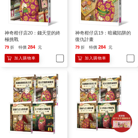
神奇柑仔店20：錢天堂的終
神奇柑仔店19：暗藏陷阱的
極挑戰
復仇計畫
284
284
79
折
特價
元
79
折
特價
元
加入購物車
加入購物車