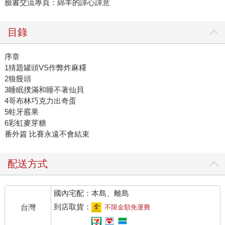
臉書交流專頁：綿羊的譯心譯意
目錄
序章
1猜題罐頭VS作弊炸麻糬
2狼饅頭
3睡眠撲滿和睡不著仙貝
4哥布林巧克力出奇蛋
5蛀牙霰果
6彩虹麥芽糖
番外篇 比賽永遠不會結束
配送方式
國內宅配：本島、離島
到店取貨：
台灣
不限金額免運費