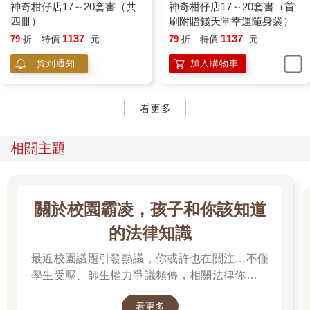
神奇柑仔店17～20套書（共
神奇柑仔店17～20套書（首
四冊）
刷附贈錢天堂幸運隨身袋）
1137
1137
79
折
特價
元
79
折
特價
元
貨到通知
加入購物車
看更多
相關主題
關於校園霸凌，孩子和你該知道
的法律知識
最近校園議題引發熱議，你或許也在關注…不僅
學生受壓、師生權力爭議頻傳，相關法律你有了
解嗎？
看更多