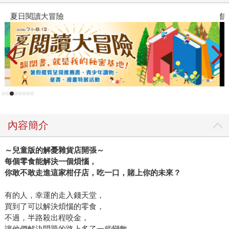
夏日閱讀大冒險
飢
內容簡介
～兒童版的解憂雜貨店開張～
每個零食能解決一個煩惱，
你敢不敢走進這家柑仔店，吃一口，賭上你的未來？
有的人，幸運的走入錢天堂，
買到了可以解決煩惱的零食，
不過，半路殺出程咬金，
讓他們解決問題的路上多了一些變數。