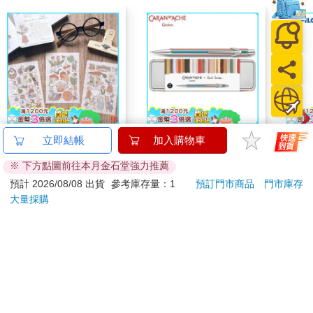
Dimanche感壓貼 [借物
卡達CARAN D'ACHE
百樂果
立即結帳
加入購物車
小精靈]
849 Paul Smith 自動鉛
聯名
※ 下方點圖前往本月金石堂強力推薦
筆 ED.5 條紋銀
110
2560
特價
元
特價
元
84
折
預計 2026/08/08 出貨
參考庫存量：1
預訂門市商品
門市庫存
大量採購
加入購物車
加入購物車
您可能會喜歡