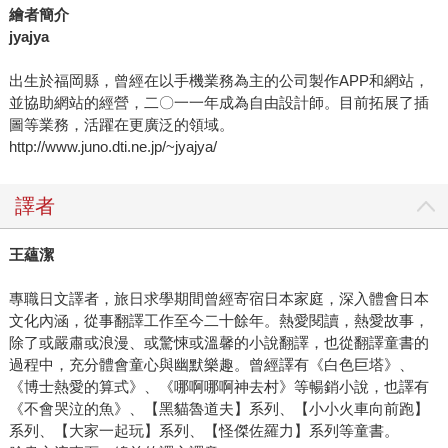
繪者簡介
jyajya
出生於福岡縣，曾經在以手機業務為主的公司製作APP和網站，
並協助網站的經營，二〇一一年成為自由設計師。目前拓展了插
圖等業務，活躍在更廣泛的領域。
http://www.juno.dti.ne.jp/~jyajya/
譯者
王蘊潔
專職日文譯者，旅日求學期間曾經寄宿日本家庭，深入體會日本
文化內涵，從事翻譯工作至今二十餘年。熱愛閱讀，熱愛故事，
除了或嚴肅或浪漫、或驚悚或溫馨的小說翻譯，也從翻譯童書的
過程中，充分體會童心與幽默樂趣。曾經譯有《白色巨塔》、
《博士熱愛的算式》、《哪啊哪啊神去村》等暢銷小說，也譯有
《不會哭泣的魚》、【黑貓魯道夫】系列、【小小火車向前跑】
系列、【大家一起玩】系列、【怪傑佐羅力】系列等童書。