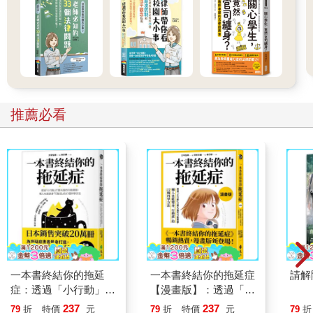
推薦必看
一本書終結你的拖延
一本書終結你的拖延症
請解
症：透過「小行動」打
【漫畫版】：透過「小
開大腦的行動開關，懶
行動」打開大腦的行動
237
237
79
折
特價
元
79
折
特價
元
79
折