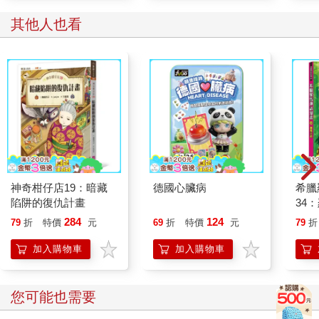
其他人也看
神奇柑仔店19：暗藏
德國心臟病
希臘
陷阱的復仇計畫
34
284
124
79
折
特價
元
69
折
特價
元
79
折
加入購物車
加入購物車
您可能也需要