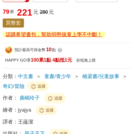
221
79
折
元
280
元
買整套
認購希望書包，幫助弱勢孩童上學不中斷！
10
預計最高可得金幣
點
?
100累1點 4點抵1元
HAPPY GO享
折抵無上限
分類：
中文書
＞
童書/青少年
＞
橋梁書/兒童故事
＞
奇幻/冒險
追蹤
作者：
廣嶋玲子
追蹤
繪者：
jyajya
追蹤
譯者：
王蘊潔
出版社：
親子天下
追蹤