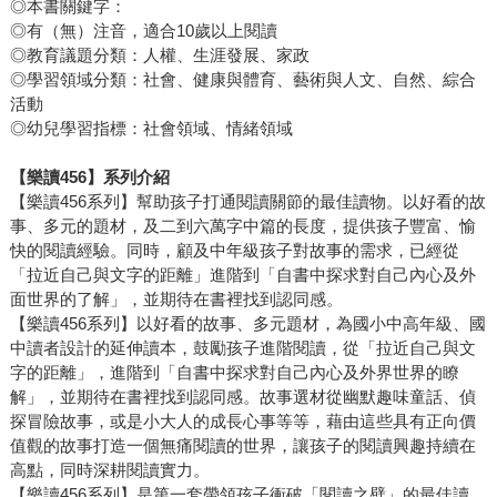
◎本書關鍵字：
◎有（無）注音，適合10歲以上閱讀
◎教育議題分類：人權、生涯發展、家政
◎學習領域分類：社會、健康與體育、藝術與人文、自然、綜合
活動
◎幼兒學習指標：社會領域、情緒領域
【樂讀456】系列介紹
【樂讀456系列】幫助孩子打通閱讀關節的最佳讀物。以好看的故
事、多元的題材，及二到六萬字中篇的長度，提供孩子豐富、愉
快的閱讀經驗。同時，顧及中年級孩子對故事的需求，已經從
「拉近自己與文字的距離」進階到「自書中探求對自己內心及外
面世界的了解」，並期待在書裡找到認同感。
【樂讀456系列】以好看的故事、多元題材，為國小中高年級、國
中讀者設計的延伸讀本，鼓勵孩子進階閱讀，從「拉近自己與文
字的距離」，進階到「自書中探求對自己內心及外界世界的瞭
解」，並期待在書裡找到認同感。故事選材從幽默趣味童話、偵
探冒險故事，或是小大人的成長心事等等，藉由這些具有正向價
值觀的故事打造一個無痛閱讀的世界，讓孩子的閱讀興趣持續在
高點，同時深耕閱讀實力。
【樂讀456系列】是第一套帶領孩子衝破「閱讀之壁」的最佳讀