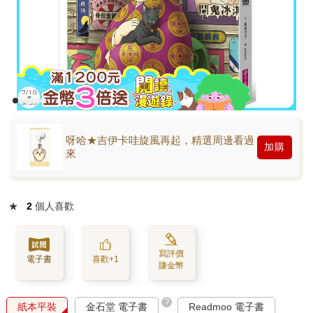
呀哈★吉伊卡哇旋風再起，精選周邊看過
加購
來
★
2
個人喜歡
寫評價
電子書
喜歡+1
賺金幣
?
紙本平裝
金石堂 電子書
Readmoo 電子書