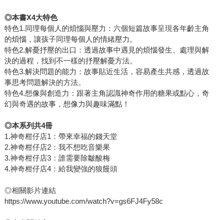
◎本書X4大特色
特色1.同理每個人的煩惱與壓力：六個短篇故事呈現各年齡主角
的煩惱，讓孩子同理每個人的情緒壓力。
特色2.解憂抒壓的出口：透過故事中遇見的煩惱發生、處理與解
決的過程，找到不一樣的抒壓解憂方法。
特色3.解決問題的能力：故事貼近生活，容易產生共感，透過故
事思考問題解決的方法。
特色4.想像與創造力：跟著主角認識神奇作用的糖果或點心，奇
幻與奇遇的故事，想像力與趣味滿點！
◎本系列共4冊
1.神奇柑仔店1：帶來幸福的錢天堂
2.神奇柑仔店2：我不想吃音樂果
3.神奇柑仔店3：誰需要除皺酸梅
4.神奇柑仔店4：給我變強的狼饅頭
◎相關影片連結
https://www.youtube.com/watch?v=gs6FJ4Fy58c