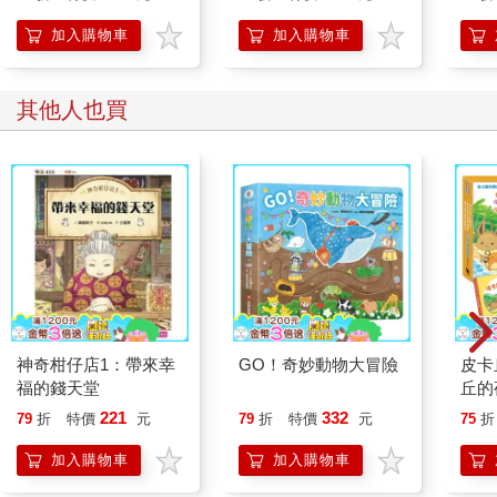
人也能變身「行動派」
開關，懶人也能變身
的37個科學方法
「行動派」的37個科
加入購物車
加入購物車
學方法
其他人也買
神奇柑仔店1：帶來幸
GO！奇妙動物大冒險
皮卡
福的錢天堂
丘的
丘的
221
332
79
折
特價
元
79
折
特價
元
75
折
冊珍
贈品
加入購物車
加入購物車