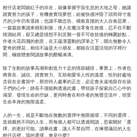
柑仔店老闆娘紅子的存在，就像掌握宇宙生息的大地之母，她讓
踏實努力的孩子，有機會實現夢想；給被快感沖昏了頭而得寸進
尺的少年仍有退路；也讓不聽忠告、橫衝直撞的大人自食惡果，
一篇篇故事讀來精彩刺激，使人在魔法零食生效後，忍不住不斷
猜測結局，卻又總是猜想不到災難一發不可收拾後的轉圜妙點，
作者火花四濺的創意，在王蘊潔靈動的譯筆之下，開出無數令人
驚奇的煙花，相信不論是大小朋友，都能在活靈活現的字裡行
間，極致體會閱讀故事的酣暢淋漓。
除了生動的故事高潮和創造力十足的情節鋪排，事實上，作者也
將善良、誠信、踏實努力、互助相愛等人性的溫度，恰到好處地
含容在全書當中，那些待人處事的正念，必定會永遠地留存在孩
子們的心中；師長不僅能夠透過此書，帶領孩子探索自己心中的
渴望、發現生命的空缺，更同時會在和作者的無聲交流中，領受
生命本身的無限溫柔。
人的一生，就是不斷地在無數的選擇中無限循環，不同的選擇，
造就截然不同的人生，而每個人都可以透過閱讀，思索關於「選
擇」的更好可能。讀畢此書，讓人不禁自問，在琳瑯滿目的人生
柑仔店裡，我的選擇，會是什麼?