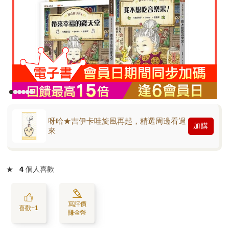
呀哈★吉伊卡哇旋風再起，精選周邊看過
加購
來
★
4
個人喜歡
寫評價
喜歡+1
賺金幣