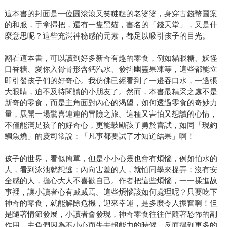
這本書的封面是一位圓滾滾又笑瞇瞇的老婆婆，身穿古錢幣圖案
的和服，手拿掃把，還有一隻黑貓，書名的「錢天堂」，又是什
麼意思呢？這些充滿神秘感的元素，都足以吸引孩子的目光。
翻看這本書，可以讀到好多新奇有趣的零食，例如貓眼糖、妖怪
口香糖、愛你入骨骨形含鈣汽水、發抖幽靈果凍等，這些都能立
即引發孩子們的好奇心。我仿佛已經看到了一邊吞口水，一邊張
大眼睛，迫不及待閱讀的小朋友了。然而，本書最精采之處不是
新奇的零食，而是主角面對內心的渴望，如何透過零食的奇妙力
量，展開一場驚喜連連的冒險之旅。這種又害怕又想讀的心情，
不僅能滿足孩子的好奇心，更能鼓勵孩子勇於嘗試，如同「現釣
鯛魚燒」的慶司常說：「凡事都要試了才知道結果」啊！
孩子的世界，看似簡單，但是小小心靈也會有煩惱，例如怕水的
人，看到泳池就想逃；內向害羞的人，就怕同學來捉弄；沒有安
全感的人，擔心大人不喜歡自己。作者把這些煩惱，一一揉進故
事裡，讓小讀者心有戚戚焉。這些煩惱該如何處理呢？只要吃下
神奇的零食，就能解除危機，迎來幸運，是多麼令人振奮啊！但
是隨著情節發展，小讀者會發現，神奇零食往往伴隨著恐怖的副
作用，主角們因為不小心而失去超能力的時候，反而得到更多的