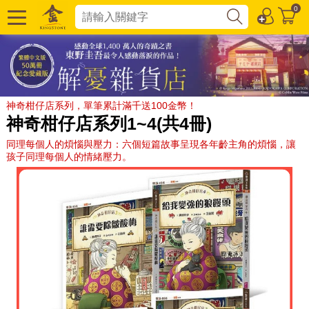
0
神奇柑仔店系列，單筆累計滿千送100金幣！
神奇柑仔店系列1~4(共4冊)
同理每個人的煩惱與壓力：六個短篇故事呈現各年齡主角的煩惱，讓
孩子同理每個人的情緒壓力。