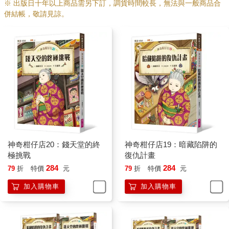
※ 出版日十年以上商品需另下訂，調貨時間較長，無法與一般商品合
併結帳，敬請見諒。
神奇柑仔店20：錢天堂的終
神奇柑仔店19：暗藏陷阱的
極挑戰
復仇計畫
284
284
79
折
特價
元
79
折
特價
元
加入購物車
加入購物車