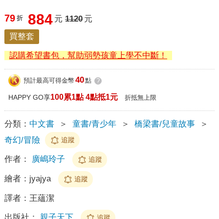
884
79
折
元
1120
元
買整套
認購希望書包，幫助弱勢孩童上學不中斷！
40
預計最高可得金幣
點
?
100累1點 4點抵1元
HAPPY GO享
折抵無上限
分類：
中文書
＞
童書/青少年
＞
橋梁書/兒童故事
＞
奇幻/冒險
追蹤
作者：
廣嶋玲子
追蹤
繪者：
jyajya
追蹤
譯者：
王蘊潔
出版社：
親子天下
追蹤