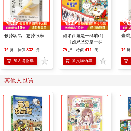
刪掉容易，忘掉很難
如果西遊是一群喵(1)
臺灣
：《如果歷史是一群
喵》作者最新力作，附
332
411
79
折
特價
元
79
折
特價
元
79
折
【首卷特典】拉頁
加入購物車
加入購物車
其他人也買