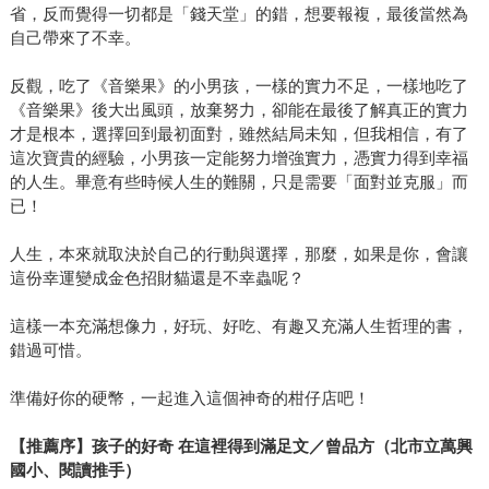
省，反而覺得一切都是「錢天堂」的錯，想要報複，最後當然為
自己帶來了不幸。
反觀，吃了《音樂果》的小男孩，一樣的實力不足，一樣地吃了
《音樂果》後大出風頭，放棄努力，卻能在最後了解真正的實力
才是根本，選擇回到最初面對，雖然結局未知，但我相信，有了
這次寶貴的經驗，小男孩一定能努力增強實力，憑實力得到幸福
的人生。畢意有些時候人生的難關，只是需要「面對並克服」而
已！
人生，本來就取決於自己的行動與選擇，那麼，如果是你，會讓
這份幸運變成金色招財貓還是不幸蟲呢？
這樣一本充滿想像力，好玩、好吃、有趣又充滿人生哲理的書，
錯過可惜。
準備好你的硬幣，一起進入這個神奇的柑仔店吧！
【推薦序】孩子的好奇 在這裡得到滿足文／曾品方（北市立萬興
國小、閱讀推手）