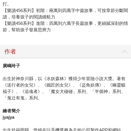
打。
【樂讀456系列】初階：兩萬到四萬字中篇故事，可按章節分斷閱
讀，培養孩子的閱讀續航力
【樂讀456系列】進階：四萬到六萬字長篇故事，更細膩深刻的情
節，幫助孩子發展思辨力
作者
廣嶋玲子
出生於神奈川縣，以《水妖森林》獲得少年冒險小說大獎。著有
《送行者的女兒》、《鐵匠的女兒》、《盜角妖傳》、《幽靈貓
福子》、《追魂者》、「魔女犬碰碰」系列、「半個神」系列、
「鬼辻有鬼」系列。
繪者簡介
jyajya
出生於福岡縣，曾經在以手機業務為主的公司製作APP和網站，