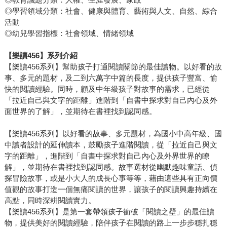
◎學習領域分類：社會、健康與體育、藝術與人文、自然、綜合
活動
◎幼兒學習指標：社會領域、情緒領域
【樂讀456】系列介紹
【樂讀456系列】幫助孩子打通閱讀關節的最佳讀物。以好看的故
事、多元的題材，及二到六萬字中篇的長度，提供孩子豐富、愉
快的閱讀經驗。同時，顧及中年級孩子對故事的需求，已經從
「拉近自己與文字的距離」進階到「自書中探求對自己內心及外
面世界的了解」，並期待在書裡找到認同感。
【樂讀456系列】以好看的故事、多元題材，為國小中高年級、國
中讀者設計的延伸讀本，鼓勵孩子進階閱讀，從「拉近自己與文
字的距離」，進階到「自書中探求對自己內心及外界世界的瞭
解」，並期待在書裡找到認同感。故事選材從幽默趣味童話、偵
探冒險故事，或是小大人的成長心事等等，藉由這些具有正向價
值觀的故事打造一個無痛閱讀的世界，讓孩子的閱讀興趣持續在
高點，同時深耕閱讀實力。
【樂讀456系列】是第一套帶領孩子衝破「閱讀之壁」的最佳讀
物，提供美好的閱讀經驗，陪伴孩子在閱讀的路上一步步穩扎穩