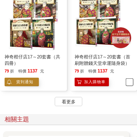
神奇柑仔店17～20套書（共
神奇柑仔店17～20套書（首
四冊）
刷附贈錢天堂幸運隨身袋）
1137
1137
79
折
特價
元
79
折
特價
元
貨到通知
加入購物車
看更多
相關主題