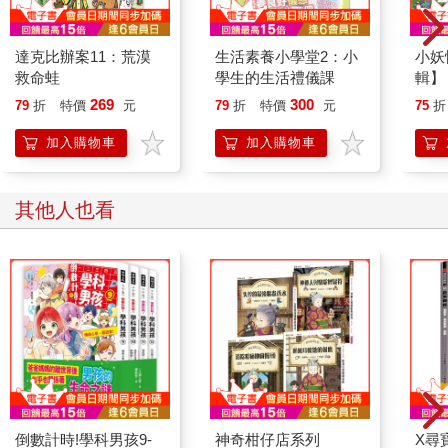
達克比辦案11：荒漠
生活素養小學堂2：小
小妖
救命蛙
學生的生活禮儀課
輯】
通工
269
300
79
折
特價
元
79
折
特價
元
75
折
加入購物車
加入購物車
其他人也看
倒數計時!學科男孩9-
神奇柑仔店系列
X尋