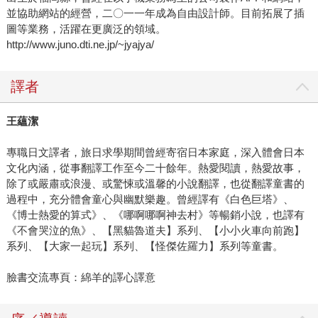
並協助網站的經營，二〇一一年成為自由設計師。目前拓展了插
圖等業務，活躍在更廣泛的領域。
http://www.juno.dti.ne.jp/~jyajya/
譯者
王蘊潔
專職日文譯者，旅日求學期間曾經寄宿日本家庭，深入體會日本
文化內涵，從事翻譯工作至今二十餘年。熱愛閱讀，熱愛故事，
除了或嚴肅或浪漫、或驚悚或溫馨的小說翻譯，也從翻譯童書的
過程中，充分體會童心與幽默樂趣。曾經譯有《白色巨塔》、
《博士熱愛的算式》、《哪啊哪啊神去村》等暢銷小說，也譯有
《不會哭泣的魚》、【黑貓魯道夫】系列、【小小火車向前跑】
系列、【大家一起玩】系列、【怪傑佐羅力】系列等童書。
臉書交流專頁：綿羊的譯心譯意