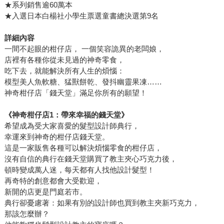
★系列銷售逾60萬本
★入選日本白楊社小學生票選童書總決選第9名
詳細內容
一間不起眼的柑仔店， 一個笑容詭異的老闆娘，
店裡有各種你從未見過的神奇零食，
吃下去，就能解決所有人生的煩惱：
模型美人魚軟糖、猛獸餅乾、發抖幽靈果凍……
神奇柑仔店「錢天堂」滿足你所有的願望！
《神奇柑仔店1：帶來幸福的錢天堂》
希望成為受大家喜愛的髮型設計師典行，
幸運來到神奇的柑仔店錢天堂。
這是一家販售各種可以解決煩惱零食的柑仔店，
沒有自信的典行在錢天堂購買了教主夾心巧克力後，
頓時變成萬人迷，每天都有人找他設計髮型！
再奇特的創意都會大受歡迎，
新開的店更是門庭若市。
典行卻憂慮著：如果有別的設計師也買到教主夾新巧克力，
那該怎麼辦？