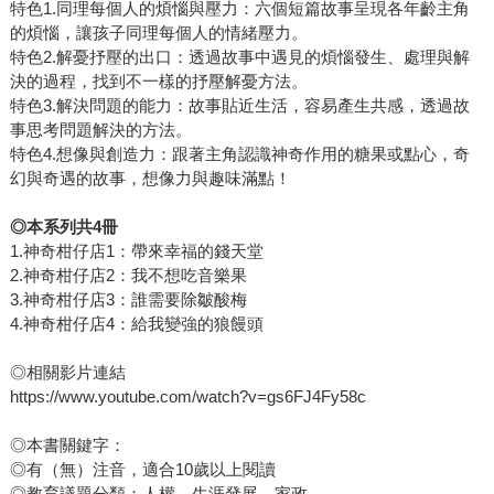
特色1.同理每個人的煩惱與壓力：六個短篇故事呈現各年齡主角
的煩惱，讓孩子同理每個人的情緒壓力。
特色2.解憂抒壓的出口：透過故事中遇見的煩惱發生、處理與解
決的過程，找到不一樣的抒壓解憂方法。
特色3.解決問題的能力：故事貼近生活，容易產生共感，透過故
事思考問題解決的方法。
特色4.想像與創造力：跟著主角認識神奇作用的糖果或點心，奇
幻與奇遇的故事，想像力與趣味滿點！
◎本系列共4冊
1.神奇柑仔店1：帶來幸福的錢天堂
2.神奇柑仔店2：我不想吃音樂果
3.神奇柑仔店3：誰需要除皺酸梅
4.神奇柑仔店4：給我變強的狼饅頭
◎相關影片連結
https://www.youtube.com/watch?v=gs6FJ4Fy58c
◎本書關鍵字：
◎有（無）注音，適合10歲以上閱讀
◎教育議題分類：人權、生涯發展、家政