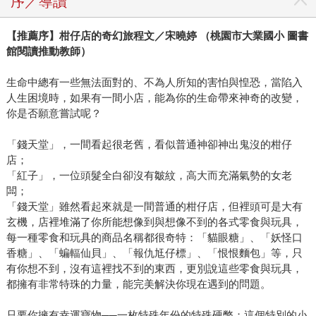
序／導讀
【推薦序】柑仔店的奇幻旅程文／宋曉婷 （桃園市大業國小 圖書
館閱讀推動教師）
生命中總有一些無法面對的、不為人所知的害怕與惶恐，當陷入
人生困境時，如果有一間小店，能為你的生命帶來神奇的改變，
你是否願意嘗試呢？
「錢天堂」，一間看起很老舊，看似普通神卻神出鬼沒的柑仔
店；
「紅子」，一位頭髮全白卻沒有皺紋，高大而充滿氣勢的女老
闆；
「錢天堂」雖然看起來就是一間普通的柑仔店，但裡頭可是大有
玄機，店裡堆滿了你所能想像到與想像不到的各式零食與玩具，
每一種零食和玩具的商品名稱都很奇特：「貓眼糖」、「妖怪口
香糖」、「蝙輻仙貝」、「報仇尪仔標」、「恨恨麵包」等，只
有你想不到，沒有這裡找不到的東西，更別說這些零食與玩具，
都擁有非常特珠的力量，能完美解決你現在遇到的問題。
只要你擁有幸運寶物──一枚特殊年份的特殊硬幣；這個特別的小