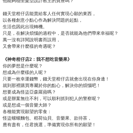
他能夠穩坐髮型設計教主的寶座嗎？
錢天堂柑仔店能賣給客人任何實現心願的東西，
以各種創意小點心作為解決問題的起點，
生活也因此出現轉機。
只是，在解決煩惱的過程中，是否就能為他們帶來幸福呢？
萬一沒有詳閱說明書而誤用，
又會帶來什麼樣的奇遇呢？
《神奇柑仔店2：我不想吃音樂果》
你的夢想是什麼呢？
想成為什麼樣的人呢？
只要一枚幸運錢幣，錢天堂柑仔店就會出現在你身邊！
就到那裡購買專屬於你的點心，解決你的煩惱吧！
想要成為怪盜亞森羅蘋嗎？
或是辦案無往不利，可以順利抓到犯人的警察呢？
或是想成一個音樂大師？
各種能實現願望的零食：
怪盜螺螺麵包、稻荷仙貝、音樂果、款待茶，
應有盡有，任君挑選，準備實現你所有的願望！