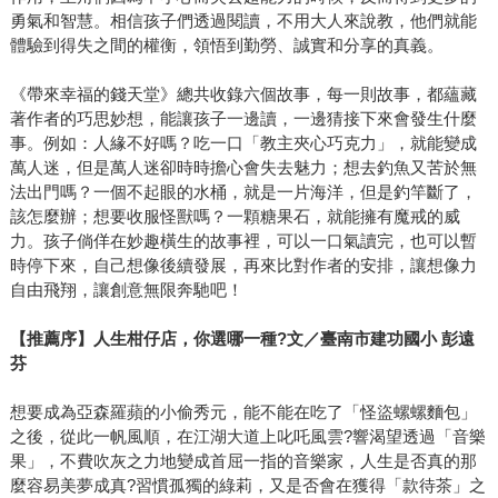
勇氣和智慧。相信孩子們透過閱讀，不用大人來說教，他們就能
體驗到得失之間的權衡，領悟到勤勞、誠實和分享的真義。
《帶來幸福的錢天堂》總共收錄六個故事，每一則故事，都蘊藏
著作者的巧思妙想，能讓孩子一邊讀，一邊猜接下來會發生什麼
事。例如：人緣不好嗎？吃一口「教主夾心巧克力」，就能變成
萬人迷，但是萬人迷卻時時擔心會失去魅力；想去釣魚又苦於無
法出門嗎？一個不起眼的水桶，就是一片海洋，但是釣竿斷了，
該怎麼辦；想要收服怪獸嗎？一顆糖果石，就能擁有魔戒的威
力。孩子倘佯在妙趣橫生的故事裡，可以一口氣讀完，也可以暫
時停下來，自己想像後續發展，再來比對作者的安排，讓想像力
自由飛翔，讓創意無限奔馳吧！
【推薦序】人生柑仔店，你選哪一種?文／臺南市建功國小 彭遠
芬
想要成為亞森羅蘋的小偷秀元，能不能在吃了「怪盜螺螺麵包」
之後，從此一帆風順，在江湖大道上叱吒風雲?響渴望透過「音樂
果」，不費吹灰之力地變成首屈一指的音樂家，人生是否真的那
麼容易美夢成真?習慣孤獨的綠莉，又是否會在獲得「款待茶」之