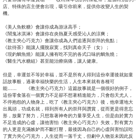
店、特殊的店主便會出現，吸引你前來，提供你改變人生的契
機。
《美人魚軟糖》會讓你成為游泳高手；
《鬧鬼冰淇淋》會讓你在炎熱夏天感受沁人的涼爽；
《教主夾心巧克力》會讓你成為人們追逐與崇拜的焦點；
《款待茶》能讓人擺脫寂寞，找到真命天子（女）；
《現釣鯛魚燒》能讓人擁有吃不完的各式口味的鯛魚燒；
《醫生汽水糖組》甚至能治療病痛，讓人健康。
但是，幸運並不等於幸福，並不是所有人得到這份幸運後就如童
話故事般，過著幸福快樂的生活，人生本來就有各種可
能…… 《教主夾心巧克力》這篇故事就是一個很好的例子，
這份零食落在一個實力不足卻不想著精進能力，只會怨天尤人，
不停抱怨的人物身上，吃了《教主夾心巧克力》後，他幸運地大
出風頭，功成名就，得到所有人的崇拜與讚賞，從而更是得意忘
形，放棄了努力，只想靠著神奇的力量享受人生，但是由於實力
不足造成的心虛，讓他害怕《教主夾心巧克力》失效，對有實力
的人更是充滿嫉妒而不斷打壓，最後因為自己的心虛與害怕誤吃
了實力夾心巧克力，人生從而一落千丈，但劇中人物並未因此反