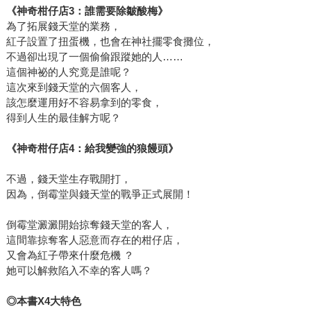
《神奇柑仔店3：誰需要除皺酸梅》
為了拓展錢天堂的業務，
紅子設置了扭蛋機，也會在神社擺零食攤位，
不過卻出現了一個偷偷跟蹤她的人……
這個神祕的人究竟是誰呢？
這次來到錢天堂的六個客人，
該怎麼運用好不容易拿到的零食，
得到人生的最佳解方呢？
《神奇柑仔店4：給我變強的狼饅頭》
不過，錢天堂生存戰開打，
因為，倒霉堂與錢天堂的戰爭正式展開！
倒霉堂澱澱開始掠奪錢天堂的客人，
這間靠掠奪客人惡意而存在的柑仔店，
又會為紅子帶來什麼危機 ？
她可以解救陷入不幸的客人嗎？
◎本書X4大特色