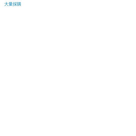
大量採購
加入購物車
加入購物車
您可能會喜歡
ONE PIECE航海王
【預購27年5月暫定】
【P
(首刷限定版) 114
threeMega閃電霹靂車
3.0
VA Hi-SPEC UNITED
藍 
123
16980
85
折
特價
元
特價
元
95
折
阿斯拉 G.S.X RS
SIREN 黑色限定
加入購物車
加入購物車