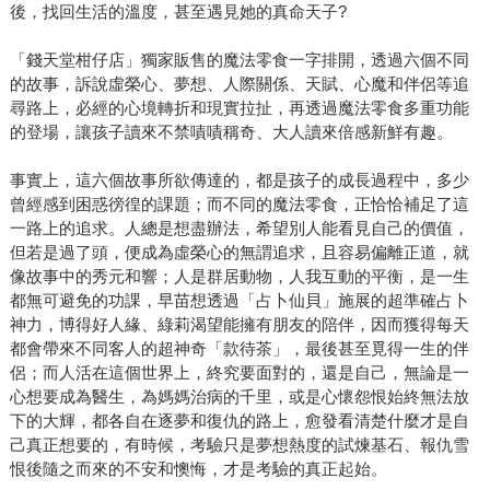
後，找回生活的溫度，甚至遇見她的真命天子?
「錢天堂柑仔店」獨家販售的魔法零食一字排開，透過六個不同
的故事，訴說虛榮心、夢想、人際關係、天賦、心魔和伴侶等追
尋路上，必經的心境轉折和現實拉扯，再透過魔法零食多重功能
的登場，讓孩子讀來不禁嘖嘖稱奇、大人讀來倍感新鮮有趣。
事實上，這六個故事所欲傳達的，都是孩子的成長過程中，多少
曾經感到困惑徬徨的課題；而不同的魔法零食，正恰恰補足了這
一路上的追求。人總是想盡辦法，希望別人能看見自己的價值，
但若是過了頭，便成為虛榮心的無謂追求，且容易偏離正道，就
像故事中的秀元和響；人是群居動物，人我互動的平衡，是一生
都無可避免的功課，早苗想透過「占卜仙貝」施展的超準確占卜
神力，博得好人緣、綠莉渴望能擁有朋友的陪伴，因而獲得每天
都會帶來不同客人的超神奇「款待茶」，最後甚至覓得一生的伴
侶；而人活在這個世界上，終究要面對的，還是自己，無論是一
心想要成為醫生，為媽媽治病的千里，或是心懷怨恨始終無法放
下的大輝，都各自在逐夢和復仇的路上，愈發看清楚什麼才是自
己真正想要的，有時候，考驗只是夢想熱度的試煉基石、報仇雪
恨後隨之而來的不安和懊悔，才是考驗的真正起始。