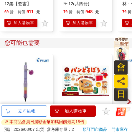
12集【套書】
9~12(共四冊)
林：
族．
911
948
69
折
特價
元
79
折
特價
元
79
折
加入購物車
加入購物車
您可能也需要
會
員
日
百樂健握玩色搖搖筆
隨機1款 麵包小偷 造
百樂果
立即結帳
加入購物車
0.5PURE聯名 葡萄(限
型公仔 P5 盒玩 麵包
聯名
※ 本商品會員日滿額金幣加碼回饋最高15倍
量)
吐司小偷 麵包車 小豬
187
280
85
折
特價
元
58
折
特價
元
84
折
菠蘿麵包 kenelephant
預計 2026/08/07 出貨
參考庫存量：2
預訂門市商品
門市庫存