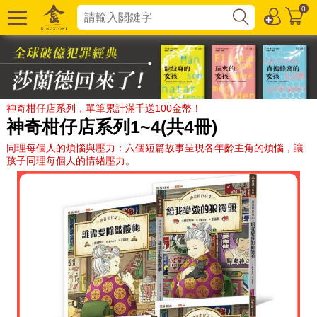
0
神奇柑仔店系列，單筆累計滿千送100金幣！
神奇柑仔店系列1~4(共4冊)
同理每個人的煩惱與壓力：六個短篇故事呈現各年齡主角的煩惱，讓
孩子同理每個人的情緒壓力。