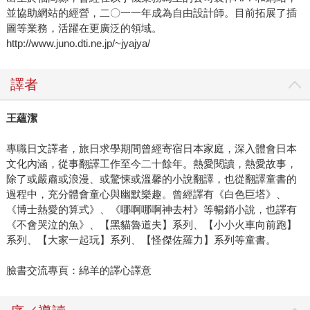
並協助網站的經營，二〇一一年成為自由設計師。目前拓展了插
圖等業務，活躍在更廣泛的領域。
http://www.juno.dti.ne.jp/~jyajya/
譯者
王蘊潔
專職日文譯者，旅日求學期間曾經寄宿日本家庭，深入體會日本
文化內涵，從事翻譯工作至今二十餘年。熱愛閱讀，熱愛故事，
除了或嚴肅或浪漫、或驚悚或溫馨的小說翻譯，也從翻譯童書的
過程中，充分體會童心與幽默樂趣。曾經譯有《白色巨塔》、
《博士熱愛的算式》、《哪啊哪啊神去村》等暢銷小說，也譯有
《不會哭泣的魚》、【黑貓魯道夫】系列、【小小火車向前跑】
系列、【大家一起玩】系列、【怪傑佐羅力】系列等童書。
臉書交流專頁：綿羊的譯心譯意