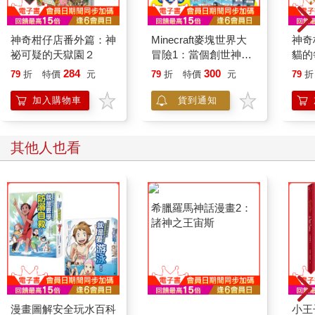
神奇柑仔店番外篇：神
Minecraft麥塊世界大
神奇
祕可疑的天獄園２
冒險1：當個創世神！
貓的
(首刷贈超人氣麥塊酷
284
300
79
折
特價
元
79
折
特價
元
79
折
炫閃卡)
加入購物車
貨到通知
其他人也看
漫畫圖解安全玩水百科
希臘羅馬神話漫畫2：
小王