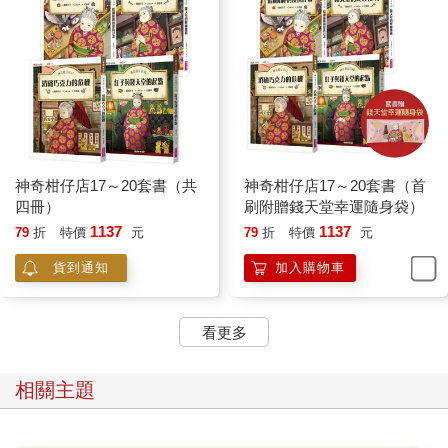
神奇柑仔店17～20套書（共
神奇柑仔店17～20套書（首
四冊）
刷附贈錢天堂幸運隨身袋）
1137
1137
79
折
特價
元
79
折
特價
元
貨到通知
加入購物車
看更多
相關主題