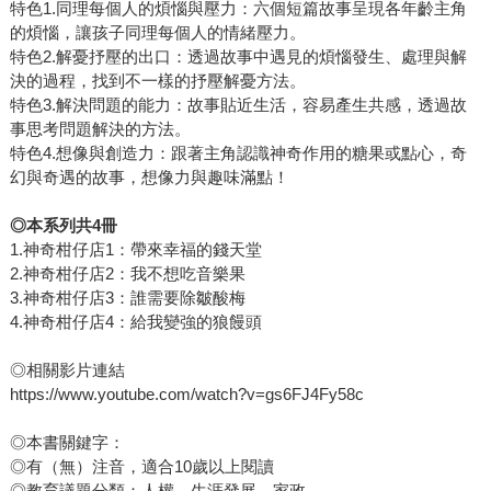
特色1.同理每個人的煩惱與壓力：六個短篇故事呈現各年齡主角
的煩惱，讓孩子同理每個人的情緒壓力。
特色2.解憂抒壓的出口：透過故事中遇見的煩惱發生、處理與解
決的過程，找到不一樣的抒壓解憂方法。
特色3.解決問題的能力：故事貼近生活，容易產生共感，透過故
事思考問題解決的方法。
特色4.想像與創造力：跟著主角認識神奇作用的糖果或點心，奇
幻與奇遇的故事，想像力與趣味滿點！
◎本系列共4冊
1.神奇柑仔店1：帶來幸福的錢天堂
2.神奇柑仔店2：我不想吃音樂果
3.神奇柑仔店3：誰需要除皺酸梅
4.神奇柑仔店4：給我變強的狼饅頭
◎相關影片連結
https://www.youtube.com/watch?v=gs6FJ4Fy58c
◎本書關鍵字：
◎有（無）注音，適合10歲以上閱讀
◎教育議題分類：人權、生涯發展、家政