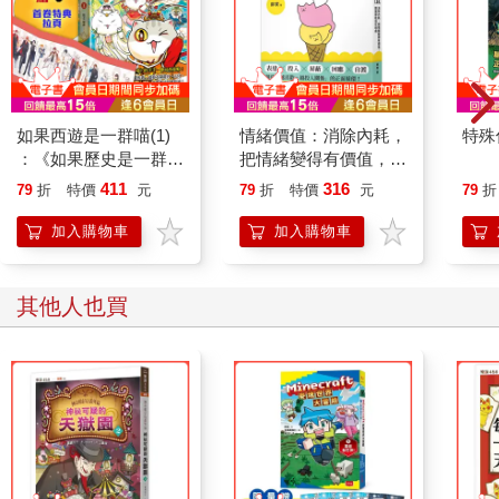
如果西遊是一群喵(1)
情緒價值：消除內耗，
特殊傳
：《如果歷史是一群
把情緒變得有價值，跟
喵》作者最新力作，附
誰都能自在相處
411
316
79
折
特價
元
79
折
特價
元
79
折
【首卷特典】拉頁
加入購物車
加入購物車
其他人也買