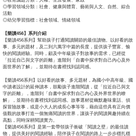
◎學習領域分類：社會、健康與體育、藝術與人文、自然、綜合
活動
◎幼兒學習指標：社會領域、情緒領域
【樂讀456】系列介紹
【樂讀456系列】幫助孩子打通閱讀關節的最佳讀物。以好看的故
事、多元的題材，及二到六萬字中篇的長度，提供孩子豐富、愉
快的閱讀經驗。同時，顧及中年級孩子對故事的需求，已經從
「拉近自己與文字的距離」進階到「自書中探求對自己內心及外
面世界的了解」，並期待在書裡找到認同感。
【樂讀456系列】以好看的故事、多元題材，為國小中高年級、國
中讀者設計的延伸讀本，鼓勵孩子進階閱讀，從「拉近自己與文
字的距離」，進階到「自書中探求對自己內心及外界世界的瞭
解」，並期待在書裡找到認同感。故事選材從幽默趣味童話、偵
探冒險故事，或是小大人的成長心事等等，藉由這些具有正向價
值觀的故事打造一個無痛閱讀的世界，讓孩子的閱讀興趣持續在
高點，同時深耕閱讀實力。
【樂讀456系列】是第一套帶領孩子衝破「閱讀之壁」的最佳讀
物，提供美好的閱讀經驗，陪伴孩子在閱讀的路上一步步穩扎穩