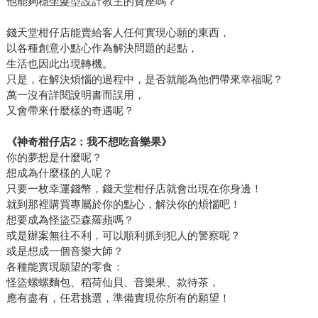
他能夠穩坐髮型設計教主的寶座嗎？
錢天堂柑仔店能賣給客人任何實現心願的東西，
以各種創意小點心作為解決問題的起點，
生活也因此出現轉機。
只是，在解決煩惱的過程中，是否就能為他們帶來幸福呢？
萬一沒有詳閱說明書而誤用，
又會帶來什麼樣的奇遇呢？
《神奇柑仔店2：我不想吃音樂果》
你的夢想是什麼呢？
想成為什麼樣的人呢？
只要一枚幸運錢幣，錢天堂柑仔店就會出現在你身邊！
就到那裡購買專屬於你的點心，解決你的煩惱吧！
想要成為怪盜亞森羅蘋嗎？
或是辦案無往不利，可以順利抓到犯人的警察呢？
或是想成一個音樂大師？
各種能實現願望的零食：
怪盜螺螺麵包、稻荷仙貝、音樂果、款待茶，
應有盡有，任君挑選，準備實現你所有的願望！