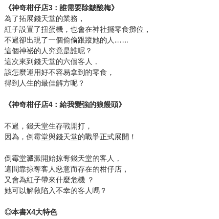
《神奇柑仔店3：誰需要除皺酸梅》
為了拓展錢天堂的業務，
紅子設置了扭蛋機，也會在神社擺零食攤位，
不過卻出現了一個偷偷跟蹤她的人……
這個神祕的人究竟是誰呢？
這次來到錢天堂的六個客人，
該怎麼運用好不容易拿到的零食，
得到人生的最佳解方呢？
《神奇柑仔店4：給我變強的狼饅頭》
不過，錢天堂生存戰開打，
因為，倒霉堂與錢天堂的戰爭正式展開！
倒霉堂澱澱開始掠奪錢天堂的客人，
這間靠掠奪客人惡意而存在的柑仔店，
又會為紅子帶來什麼危機 ？
她可以解救陷入不幸的客人嗎？
◎本書X4大特色