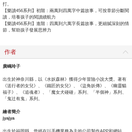
打。
【樂讀456系列】初階：兩萬到四萬字中篇故事，可按章節分斷閱
讀，培養孩子的閱讀續航力
【樂讀456系列】進階：四萬到六萬字長篇故事，更細膩深刻的情
節，幫助孩子發展思辨力
作者
廣嶋玲子
出生於神奈川縣，以《水妖森林》獲得少年冒險小說大獎。著有
《送行者的女兒》、《鐵匠的女兒》、《盜角妖傳》、《幽靈貓
福子》、《追魂者》、「魔女犬碰碰」系列、「半個神」系列、
「鬼辻有鬼」系列。
繪者簡介
jyajya
出生於福岡縣，曾經在以手機業務為主的公司製作APP和網站，