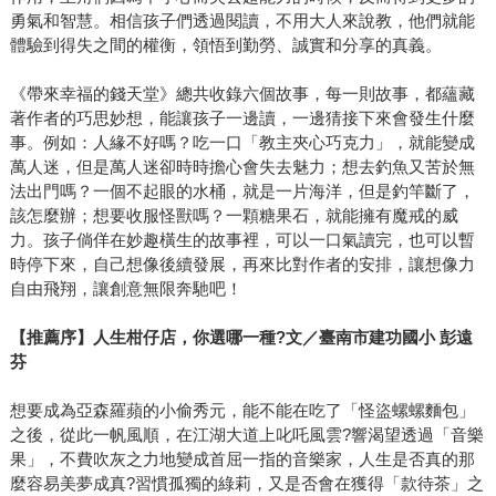
勇氣和智慧。相信孩子們透過閱讀，不用大人來說教，他們就能
體驗到得失之間的權衡，領悟到勤勞、誠實和分享的真義。
《帶來幸福的錢天堂》總共收錄六個故事，每一則故事，都蘊藏
著作者的巧思妙想，能讓孩子一邊讀，一邊猜接下來會發生什麼
事。例如：人緣不好嗎？吃一口「教主夾心巧克力」，就能變成
萬人迷，但是萬人迷卻時時擔心會失去魅力；想去釣魚又苦於無
法出門嗎？一個不起眼的水桶，就是一片海洋，但是釣竿斷了，
該怎麼辦；想要收服怪獸嗎？一顆糖果石，就能擁有魔戒的威
力。孩子倘佯在妙趣橫生的故事裡，可以一口氣讀完，也可以暫
時停下來，自己想像後續發展，再來比對作者的安排，讓想像力
自由飛翔，讓創意無限奔馳吧！
【推薦序】人生柑仔店，你選哪一種?文／臺南市建功國小 彭遠
芬
想要成為亞森羅蘋的小偷秀元，能不能在吃了「怪盜螺螺麵包」
之後，從此一帆風順，在江湖大道上叱吒風雲?響渴望透過「音樂
果」，不費吹灰之力地變成首屈一指的音樂家，人生是否真的那
麼容易美夢成真?習慣孤獨的綠莉，又是否會在獲得「款待茶」之