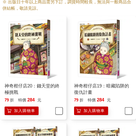
※ 出版日十年以上商品需另下訂，調貨時間較長，無法與一般商品合
併結帳，敬請見諒。
神奇柑仔店20：錢天堂的終
神奇柑仔店19：暗藏陷阱的
極挑戰
復仇計畫
284
284
79
折
特價
元
79
折
特價
元
加入購物車
加入購物車