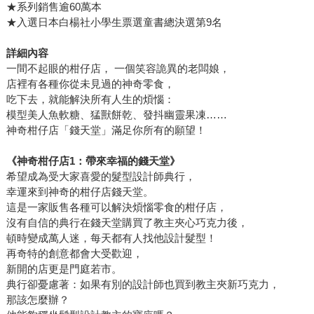
★系列銷售逾60萬本
★入選日本白楊社小學生票選童書總決選第9名
詳細內容
一間不起眼的柑仔店， 一個笑容詭異的老闆娘，
店裡有各種你從未見過的神奇零食，
吃下去，就能解決所有人生的煩惱：
模型美人魚軟糖、猛獸餅乾、發抖幽靈果凍……
神奇柑仔店「錢天堂」滿足你所有的願望！
《神奇柑仔店1：帶來幸福的錢天堂》
希望成為受大家喜愛的髮型設計師典行，
幸運來到神奇的柑仔店錢天堂。
這是一家販售各種可以解決煩惱零食的柑仔店，
沒有自信的典行在錢天堂購買了教主夾心巧克力後，
頓時變成萬人迷，每天都有人找他設計髮型！
再奇特的創意都會大受歡迎，
新開的店更是門庭若市。
典行卻憂慮著：如果有別的設計師也買到教主夾新巧克力，
那該怎麼辦？