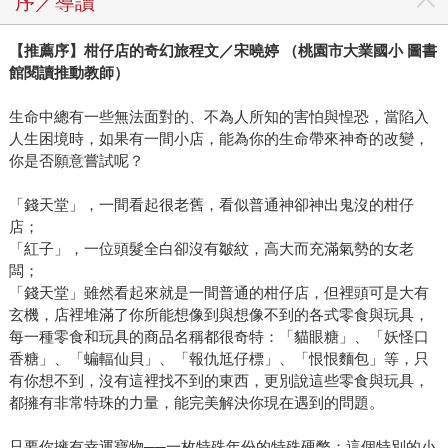
序／導讀
【推薦序】柑仔店的奇幻旅程文／宋曉婷 （桃園市大業國小 圖書
館閱讀推動教師）
生命中總有一些無法面對的、不為人所知的害怕與惶恐，當陷入
人生困境時，如果有一間小店，能為你的生命帶來神奇的改變，
你是否願意嘗試呢？
「錢天堂」，一間看起很老舊，看似普通神卻神出鬼沒的柑仔
店；
「紅子」，一位頭髮全白卻沒有皺紋，高大而充滿氣勢的女老
闆；
「錢天堂」雖然看起來就是一間普通的柑仔店，但裡頭可是大有
玄機，店裡堆滿了你所能想像到與想像不到的各式零食與玩具，
每一種零食和玩具的商品名稱都很奇特：「貓眼糖」、「妖怪口
香糖」、「蝙輻仙貝」、「報仇尪仔標」、「恨恨麵包」等，只
有你想不到，沒有這裡找不到的東西，更別說這些零食與玩具，
都擁有非常特珠的力量，能完美解決你現在遇到的問題。
只要你擁有幸運寶物──一枚特殊年份的特殊硬幣；這個特別的小