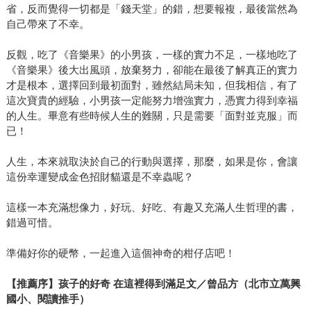
省，反而覺得一切都是「錢天堂」的錯，想要報複，最後當然為
自己帶來了不幸。
反觀，吃了《音樂果》的小男孩，一樣的實力不足，一樣地吃了
《音樂果》後大出風頭，放棄努力，卻能在最後了解真正的實力
才是根本，選擇回到最初面對，雖然結局未知，但我相信，有了
這次寶貴的經驗，小男孩一定能努力增強實力，憑實力得到幸福
的人生。畢意有些時候人生的難關，只是需要「面對並克服」而
已！
人生，本來就取決於自己的行動與選擇，那麼，如果是你，會讓
這份幸運變成金色招財貓還是不幸蟲呢？
這樣一本充滿想像力，好玩、好吃、有趣又充滿人生哲理的書，
錯過可惜。
準備好你的硬幣，一起進入這個神奇的柑仔店吧！
【推薦序】孩子的好奇 在這裡得到滿足文／曾品方（北市立萬興
國小、閱讀推手）