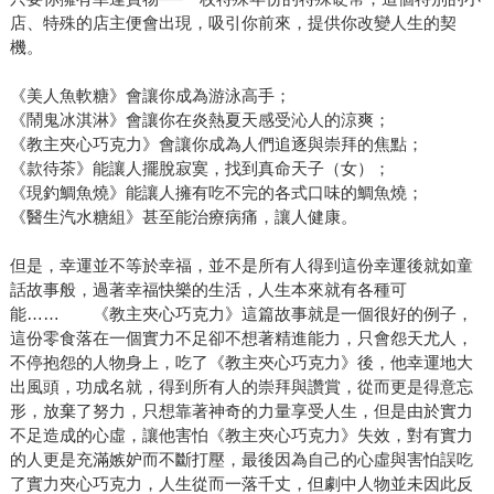
店、特殊的店主便會出現，吸引你前來，提供你改變人生的契
機。
《美人魚軟糖》會讓你成為游泳高手；
《鬧鬼冰淇淋》會讓你在炎熱夏天感受沁人的涼爽；
《教主夾心巧克力》會讓你成為人們追逐與崇拜的焦點；
《款待茶》能讓人擺脫寂寞，找到真命天子（女）；
《現釣鯛魚燒》能讓人擁有吃不完的各式口味的鯛魚燒；
《醫生汽水糖組》甚至能治療病痛，讓人健康。
但是，幸運並不等於幸福，並不是所有人得到這份幸運後就如童
話故事般，過著幸福快樂的生活，人生本來就有各種可
能…… 《教主夾心巧克力》這篇故事就是一個很好的例子，
這份零食落在一個實力不足卻不想著精進能力，只會怨天尤人，
不停抱怨的人物身上，吃了《教主夾心巧克力》後，他幸運地大
出風頭，功成名就，得到所有人的崇拜與讚賞，從而更是得意忘
形，放棄了努力，只想靠著神奇的力量享受人生，但是由於實力
不足造成的心虛，讓他害怕《教主夾心巧克力》失效，對有實力
的人更是充滿嫉妒而不斷打壓，最後因為自己的心虛與害怕誤吃
了實力夾心巧克力，人生從而一落千丈，但劇中人物並未因此反