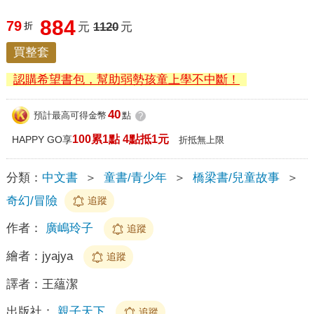
884
79
折
元
1120
元
買整套
認購希望書包，幫助弱勢孩童上學不中斷！
40
預計最高可得金幣
點
?
100累1點 4點抵1元
HAPPY GO享
折抵無上限
分類：
中文書
＞
童書/青少年
＞
橋梁書/兒童故事
＞
奇幻/冒險
追蹤
作者：
廣嶋玲子
追蹤
繪者：
jyajya
追蹤
譯者：
王蘊潔
出版社：
親子天下
追蹤