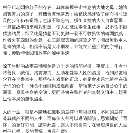
柑仔店老闆娘紅子的存在，就像掌握宇宙生息的大地之母，她讓
踏實努力的孩子，有機會實現夢想；給被快感沖昏了頭而得寸進
尺的少年仍有退路；也讓不聽忠告、橫衝直撞的大人自食惡果，
一篇篇故事讀來精彩刺激，使人在魔法零食生效後，忍不住不斷
猜測結局，卻又總是猜想不到災難一發不可收拾後的轉圜妙點，
作者火花四濺的創意，在王蘊潔靈動的譯筆之下，開出無數令人
驚奇的煙花，相信不論是大小朋友，都能在活靈活現的字裡行
間，極致體會閱讀故事的酣暢淋漓。
除了生動的故事高潮和創造力十足的情節鋪排，事實上，作者也
將善良、誠信、踏實努力、互助相愛等人性的溫度，恰到好處地
含容在全書當中，那些待人處事的正念，必定會永遠地留存在孩
子們的心中；師長不僅能夠透過此書，帶領孩子探索自己心中的
渴望、發現生命的空缺，更同時會在和作者的無聲交流中，領受
生命本身的無限溫柔。
人的一生，就是不斷地在無數的選擇中無限循環，不同的選擇，
造就截然不同的人生，而每個人都可以透過閱讀，思索關於「選
擇」的更好可能。讀畢此書，讓人不禁自問，在琳瑯滿目的人生
柑仔店裡，我的選擇，會是什麼?