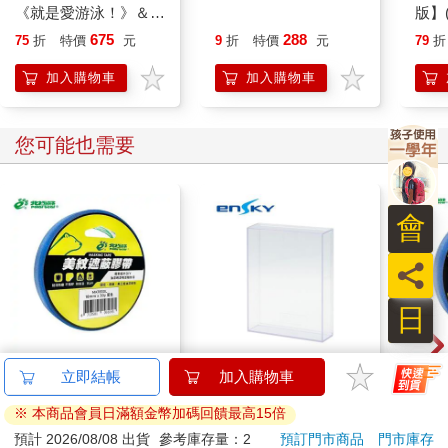
《就是愛游泳！》＆
諸神之王宙斯
版】
《就是要學防溺自
675
288
75
折
特價
元
9
折
特價
元
79
折
救！》（共2冊）
加入購物車
加入購物車
您可能也需要
會
員
日
北極熊美紋遮蔽膠帶
紙劇場 專用展示盒 透
北極
18mm×30y藍
明收納盒 展示盒 防塵
24m
盒 PAPER SHADOW
63
260
88
折
特價
元
54
折
特價
元
88
折
ART mini