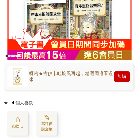
呀哈★吉伊卡哇旋風再起，精選周邊看過
加購
來
★
4
個人喜歡
寫評價
喜歡+1
賺金幣