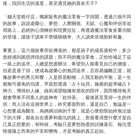
後，找回生活的溫度，甚至遇見她的真命天子?
「錢天堂柑仔店」獨家販售的魔法零食一字排開，透過六個不同
的故事，訴說虛榮心、夢想、人際關係、天賦、心魔和伴侶等追
尋路上，必經的心境轉折和現實拉扯，再透過魔法零食多重功能
的登場，讓孩子讀來不禁嘖嘖稱奇、大人讀來倍感新鮮有趣。
事實上，這六個故事所欲傳達的，都是孩子的成長過程中，多少
曾經感到困惑徬徨的課題；而不同的魔法零食，正恰恰補足了這
一路上的追求。人總是想盡辦法，希望別人能看見自己的價值，
但若是過了頭，便成為虛榮心的無謂追求，且容易偏離正道，就
像故事中的秀元和響；人是群居動物，人我互動的平衡，是一生
都無可避免的功課，早苗想透過「占卜仙貝」施展的超準確占卜
神力，博得好人緣、綠莉渴望能擁有朋友的陪伴，因而獲得每天
都會帶來不同客人的超神奇「款待茶」，最後甚至覓得一生的伴
侶；而人活在這個世界上，終究要面對的，還是自己，無論是一
心想要成為醫生，為媽媽治病的千里，或是心懷怨恨始終無法放
下的大輝，都各自在逐夢和復仇的路上，愈發看清楚什麼才是自
己真正想要的，有時候，考驗只是夢想熱度的試煉基石、報仇雪
恨後隨之而來的不安和懊悔，才是考驗的真正起始。