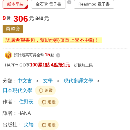
?
紙本平裝
金石堂 電子書
Readmoo 電子書
306
9
折
元
340
元
買整套
認購希望書包，幫助弱勢孩童上學不中斷！
15
預計最高可得金幣
點
?
100累1點 4點抵1元
HAPPY GO享
折抵無上限
分類：
中文書
＞
文學
＞
現代翻譯文學
＞
日本現代文學
追蹤
作者：
住野夜
追蹤
譯者：
HANA
出版社：
尖端
追蹤