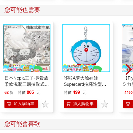
您可能也需要
日本Nepia王子-鼻貴族
哆啦A夢大臉娃娃
【Fl
柔軟滋潤三層抽取式衛
Supercard拉繩造型悠
5 
生紙150抽/盒-著色印
遊卡【受託代銷】
把 (
805
499
62
折
特價
元
特價
元
4490
花款(藝術家圖騰可填
色面紙盒/妮飄擤鼻舒
加入購物車
加入購物車
適紙手帕/Hana Celeb
無螢光劑紙巾)
您可能會喜歡