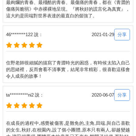
最絢爛的青春、最殘酷的青春、最傷痛的青春，都在《青澀的
傷痛與脆弱》中赤裸裸地呈現。『將秋好的謊言化為真實』，
分享
46********122 說：
2021-01-29
住野老師很細膩的描寫了青澀時光的困惑，有時候太陷入自己
的思緒裡，反而會看不清事實，結尾非常精彩，很喜歡這樣會
分享
ta**********ni2 說：
2020-06-07
在成長的過程中,感覺被傷害,是難免的,主角,田端,與自己喜歡
的女生,秋好,在校園內,設了個小團體,原本只有兩人,卻越變越