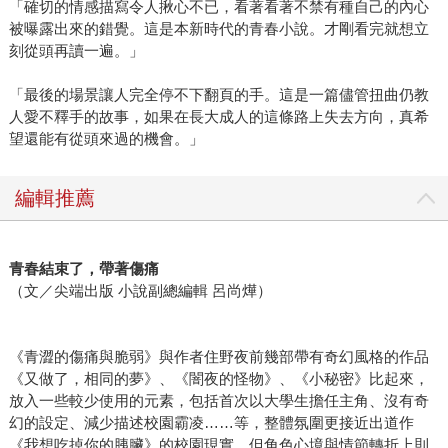
「確切的情感描寫令人揪心不已，看著看著不禁有種自己的內心
被曝露出來的錯覺。這是本新時代的青春小說。才剛看完就想立
刻從頭再讀一遍。」
「最後的場景讓人完全停不下翻頁的手。這是一篇儘管扭曲仍教
人愛不釋手的故事，如果在長大成人的這條路上失去方向，真希
望還能有從頭來過的機會。」
編輯推薦
青春結束了，帶著傷痛
（文／尖端出版 小說副總編輯 呂尚燁）
《青澀的傷痛與脆弱》與作者住野夜前幾部帶有奇幻風格的作品
《又做了，相同的夢》、《闇夜的怪物》、《小秘密》比起來，
放入一些較少使用的元素，包括首次以大學生擔任主角、沒有奇
幻的設定、減少描述校園霸凌……等，整體氛圍更接近出道作
《我想吃掉你的胰臟》的校園現實，但角色心境與情節轉折上則