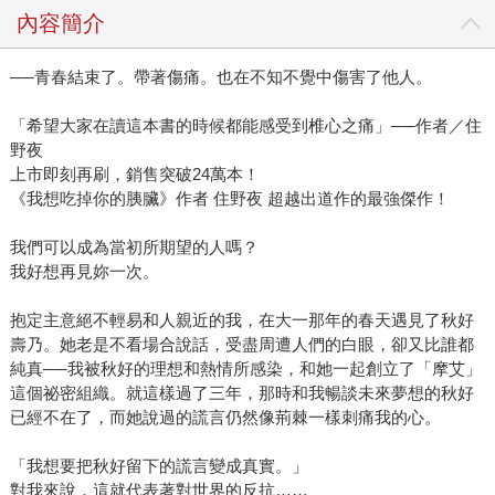
內容簡介
──青春結束了。帶著傷痛。也在不知不覺中傷害了他人。
「希望大家在讀這本書的時候都能感受到椎心之痛」──作者／住
野夜
上市即刻再刷，銷售突破24萬本！
《我想吃掉你的胰臟》作者 住野夜 超越出道作的最強傑作！
我們可以成為當初所期望的人嗎？
我好想再見妳一次。
抱定主意絕不輕易和人親近的我，在大一那年的春天遇見了秋好
壽乃。她老是不看場合說話，受盡周遭人們的白眼，卻又比誰都
純真──我被秋好的理想和熱情所感染，和她一起創立了「摩艾」
這個祕密組織。就這樣過了三年，那時和我暢談未來夢想的秋好
已經不在了，而她說過的謊言仍然像荊棘一樣刺痛我的心。
「我想要把秋好留下的謊言變成真實。」
對我來說，這就代表著對世界的反抗……