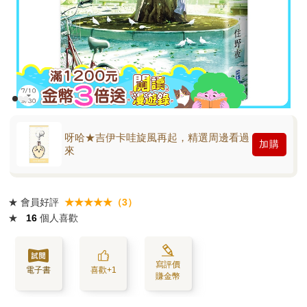
呀哈★吉伊卡哇旋風再起，精選周邊看過
加購
來
★
會員好評
★★★★★（3）
★
16
個人喜歡
寫評價
電子書
喜歡+1
賺金幣