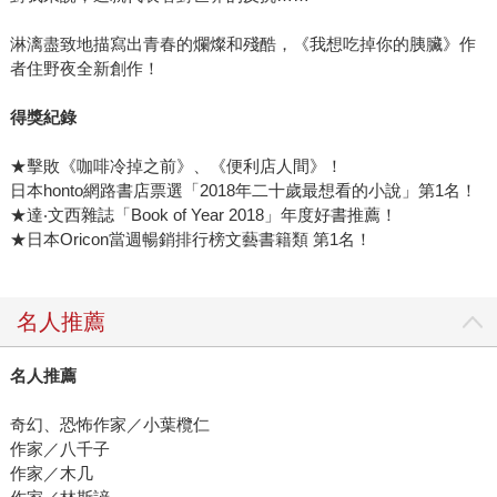
淋漓盡致地描寫出青春的爛燦和殘酷，《我想吃掉你的胰臟》作
者住野夜全新創作！
得獎紀錄
★擊敗《咖啡冷掉之前》、《便利店人間》！
日本honto網路書店票選「2018年二十歲最想看的小說」第1名！
★達‧文西雜誌「Book of Year 2018」年度好書推薦！
★日本Oricon當週暢銷排行榜文藝書籍類 第1名！
名人推薦
名人推薦
奇幻、恐怖作家／小葉欖仁
作家／八千子
作家／木几