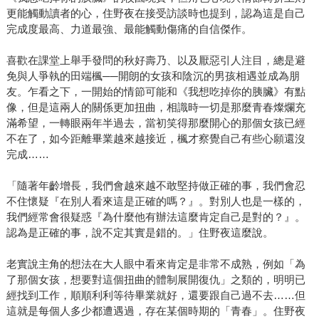
更能觸動讀者的心，住野夜在接受訪談時也提到，認為這是自己
完成度最高、力道最強、最能觸動傷痛的自信傑作。
喜歡在課堂上舉手發問的秋好壽乃、以及厭惡引人注目，總是避
免與人爭執的田端楓──開朗的女孩和陰沉的男孩相遇並成為朋
友。乍看之下，一開始的情節可能和《我想吃掉你的胰臟》有點
像，但是這兩人的關係更加扭曲，相識時一切是那麼青春燦爛充
滿希望，一轉眼兩年半過去，當初笑得那麼開心的那個女孩已經
不在了，如今距離畢業越來越接近，楓才察覺自己有些心願還沒
完成……
「隨著年齡增長，我們會越來越不敢堅持做正確的事，我們會忍
不住懷疑『在別人看來這是正確的嗎？』。對別人也是一樣的，
我們經常會很疑惑『為什麼他有辦法這麼肯定自己是對的？』。
認為是正確的事，說不定其實是錯的。」住野夜這麼說。
老實說主角的想法在大人眼中看來肯定是非常不成熟，例如「為
了那個女孩，想要對這個扭曲的體制展開復仇」之類的，明明已
經找到工作，順順利利等待畢業就好，還要跟自己過不去……但
這就是每個人多少都遭遇過，存在某個時期的「青春」。住野夜