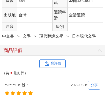
頁數
384
32開13*19cm
格
適讀年
出版地
台灣
全齡適讀
齡
注音
級別
中文書
＞
文學
＞
現代翻譯文學
＞
日本現代文學
商品評價
寫評價
（共
3
則好評）
分享
mi*****015 說：
2022-05-15