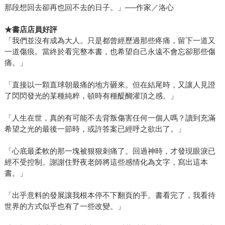
那段想回去卻再也回不去的日子。」──作家／洛心
★
書店店員好評
「我們並沒有成為大人。只是都曾經歷過那些疼痛，留下一道又
一道傷痕。當終於看完整本書，也希望自己永遠不會忘卻那些傷
痛。」
「直接以一顆直球朝最痛的地方砸來。但在結尾時，又讓人見證
了閃閃發光的某種純粹，頓時有種醍醐灌頂之感。」
「人生在世，真的有可能不去背叛傷害任何一個人嗎？讀到充滿
希望之光的最後一節時，或許答案已經呼之欲出了。」
「心底最柔軟的那一塊被狠狠刺痛了。回過神時，才發現眼淚已
經不受控制。謝謝住野夜老師將這些感情化為文字，寫出這本
書。」
「出乎意料的發展讓我根本停不下翻頁的手。書看完了，我看待
世界的方式似乎也有了一些改變。」