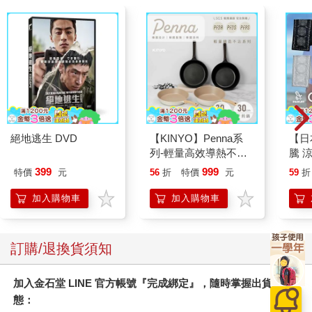
絕地逃生 DVD
【KINYO】Penna系
【日本
列-輕量高效導熱不沾
騰 
平煎鍋30cm
涼感
399
999
特價
元
56
折
特價
元
59
折
巾 
毛巾
加入購物車
加入購物車
訂購/退換貨須知
加入金石堂 LINE 官方帳號『完成綁定』，隨時掌握出貨動
態：