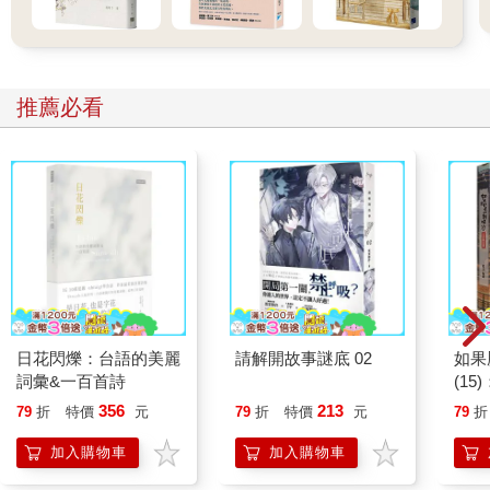
推薦必看
日花閃爍：台語的美麗
請解開故事謎底 02
如果
詞彙&一百首詩
(1
貓漫
356
213
79
折
特價
元
79
折
特價
元
79
折
加入購物車
加入購物車