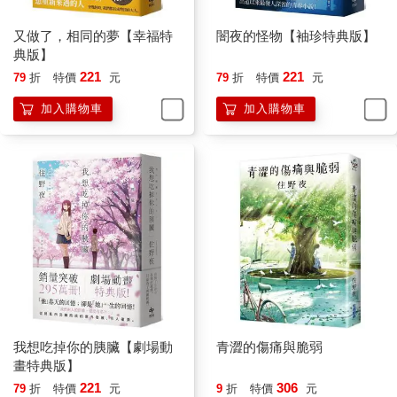
又做了，相同的夢【幸福特
闇夜的怪物【袖珍特典版】
典版】
221
221
79
折
特價
元
79
折
特價
元
加入購物車
加入購物車
我想吃掉你的胰臟【劇場動
青澀的傷痛與脆弱
畫特典版】
221
306
79
折
特價
元
9
折
特價
元