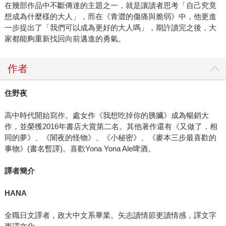
在幾部作品中不斷傳達的主題之一，就是讓讀者思考「自己究竟
想成為什麼樣的大人」，而在《青澀的傷痛與脆弱》中，他更進
一步提出了「我們可以成為更好的大人嗎」，期許讀完之後，大
家都能夠重新找回向前邁進的勇氣。
作者
住野夜
高中時代開始寫作。處女作《我想吃掉你的胰臟》成為暢銷大
作，並榮獲2016年書店大賞第二名。其他著作還有《又做了，相
同的夢》、《闇夜的怪物》、《小秘密》、《麥本三步最喜歡的
事物》(書名暫譯)。喜歡Yona Yona Ale啤酒。
譯者簡介
HANA
全職日文譯者，政大中文系畢業。矢志讀情節更讀情感，譯文字