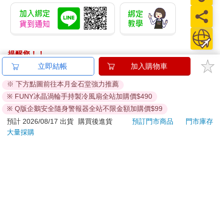
提醒您！！
金石堂及銀行均不會請您操作ATM! 如接獲電話要求您前往
立即結帳
加入購物車
ATM提款機，請不要聽從指示，以免受騙上當！
※ 下方點圖前往本月金石堂強力推薦
退換貨須知：
※ FUNY冰晶渦輪手持製冷風扇全站加購價$490
**提醒您，鑑賞期不等於試用期，退回商品須為全新狀態**
※ Q版企鵝安全隨身警報器全站不限金額加購價$99
依據「消費者保護法」第19條及行政院消費者保護處公告之
預計 2026/08/17 出貨
購買後進貨
預訂門市商品
門市庫存
「通訊交易解除權合理例外情事適用準則」，以下商品購買
大量採購
後，除商品本身有瑕疵外，將不提供7天的猶豫期：
易於腐敗、保存期限較短或解約時即將逾期。（如：生
鮮食品）
依消費者要求所為之客製化給付。（客製化商品）
報紙、期刊或雜誌。（含MOOK、外文雜誌）
經消費者拆封之影音商品或電腦軟體。
非以有形媒介提供之數位內容或一經提供即為完成之線