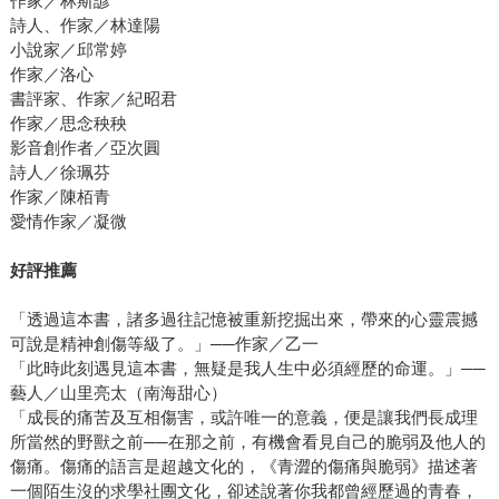
作家／林斯諺
詩人、作家／林達陽
小說家／邱常婷
作家／洛心
書評家、作家／紀昭君
作家／思念秧秧
影音創作者／亞次圓
詩人／徐珮芬
作家／陳栢青
愛情作家／凝微
好評推薦
「透過這本書，諸多過往記憶被重新挖掘出來，帶來的心靈震撼
可說是精神創傷等級了。」──作家／乙一
「此時此刻遇見這本書，無疑是我人生中必須經歷的命運。」──
藝人／山里亮太（南海甜心）
「成長的痛苦及互相傷害，或許唯一的意義，便是讓我們長成理
所當然的野獸之前──在那之前，有機會看見自己的脆弱及他人的
傷痛。傷痛的語言是超越文化的，《青澀的傷痛與脆弱》描述著
一個陌生沒的求學社團文化，卻述說著你我都曾經歷過的青春，