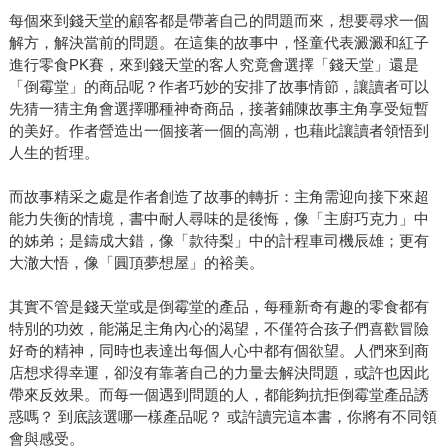
每個來到錢天堂的顧客都是帶著自己的問題而來，想要尋求一個
解方，解決當前的問題。在這集的故事中，怪童代表澱澱和紅子
進行零食PK賽，來到錢天堂的客人究竟會選擇「錢天堂」還是
「倒霉堂」的商品呢？作者巧妙的安排了故事情節，讓讀者可以
先猜一猜主角會選擇哪種神奇商品，接著鋪陳故事主角享受短暫
的美好。作者營造出一個接著一個的高潮，也藉此讓讀者領悟到
人生的哲理。
而故事精采之處是作者創造了故事的轉折：主角需迎向接下來超
能力失衡的情境，書中耐人尋味的是後悔，像「主廚巧克力」中
的姊弟；是鑄成大錯，像「款待梨」中的計程車司機辰雄；更有
大澈大悟，像「圓頂夢想屋」的裕美。
其實不管是錢天堂或是倒霉堂的產品，每種新奇有趣的零食都有
特別的功效，能滿足主角內心的渴望，不僅符合孩子們喜歡冒險
好奇的精神，同時也表達出每個人心中都有個欲望。人們來到商
店想求得幸運，卻沒有靠著自己的力量去解決問題，或許也因此
帶來反效果。而每一個遇到問題的人，都能夠抗拒倒霉堂產品誘
惑嗎？ 到底該選哪一樣產品呢？ 或許讀完這本書，你將有不同領
會與感受。