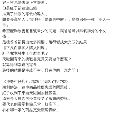
好不容易能恢復正常營運，
但是紅子卻連連出錯，
推薦了錯誤的零食給客人，
想要長高的人，卻獲得「驚奇最中餅」，變成另外一種「高人一
等」；
希望能夠改善爸爸髮量少的問題，讓爸爸可以帥氣加分的小女
孩，
最後爸爸卻長出太多頭髮，落得變成大光頭的結果……
這下反而讓客人陷入困境，
紅子究竟發生了什麼事呢？
天獄園寄來的挑戰書究竟又要做什麼呢？
就算得到幸運的零食，
最後的結果是幸或不幸，只在你的一念之間！
《神奇柑仔店7：糟糕！我吃了款待梨》
順利解決一連串商品推薦失誤的問題後，
紅子收到了來自天獄園的挑戰書。
原來是天獄園的怪童接受了澱澱的委託，
要代表倒霉堂和錢天堂一較高下，
看看哪一家的商品更受顧客青睞。