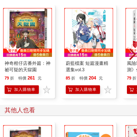
神奇柑仔店番外篇：神
蔚藍檔案 短篇漫畫精
風險
祕可疑的天獄園
選集vol.3
測》
究，
261
204
79
折
特價
元
85
折
特價
元
79
折
勝風
加入購物車
加入購物車
其他人也看