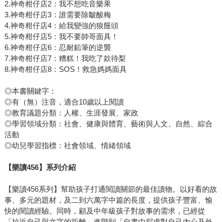
2.神奇柑仔店2：我不想吃音樂果
3.神奇柑仔店3：誰需要除皺酸梅
4.神奇柑仔店4：給我變強的狼饅頭
5.神奇柑仔店5：我不要帥哥面具！
6.神奇柑仔店6：忍耐鉛筆的逆襲
7.神奇柑仔店7：糟糕！我吃了款待梨
8.神奇柑仔店8：SOS！救急媽媽面具
◎本書關鍵字：
◎有（無）注音，適合10歲以上閱讀
◎教育議題分類：人權、生涯發展、家政
◎學習領域分類：社會、健康與體育、藝術與人文、自然、綜合
活動
◎幼兒學習指標：社會領域、情緒領域
【樂讀456】系列介紹
【樂讀456系列】幫助孩子打通閱讀關節的最佳讀物。以好看的故
事、多元的題材，及二到六萬字中篇的長度，提供孩子豐富、愉
快的閱讀經驗。同時，顧及中年級孩子對故事的需求，已經從
「拉近自己與文字的距離」進階到「自書中探求對自己內心及外