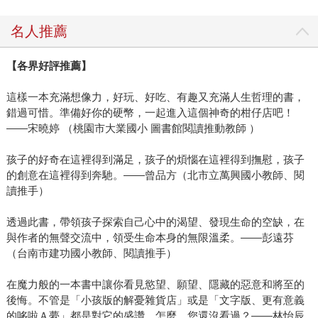
名人推薦
【各界好評推薦】
這樣一本充滿想像力，好玩、好吃、有趣又充滿人生哲理的書，
錯過可惜。準備好你的硬幣，一起進入這個神奇的柑仔店吧！
――宋曉婷 （桃園市大業國小 圖書館閱讀推動教師 ）
孩子的好奇在這裡得到滿足，孩子的煩惱在這裡得到撫慰，孩子
的創意在這裡得到奔馳。――曾品方（北市立萬興國小教師、閱
讀推手）
透過此書，帶領孩子探索自己心中的渴望、發現生命的空缺，在
與作者的無聲交流中，領受生命本身的無限溫柔。――彭遠芬
（台南市建功國小教師、閱讀推手）
在魔力般的一本書中讓你看見慾望、願望、隱藏的惡意和將至的
後悔。不管是「小孩版的解憂雜貨店」或是「文字版、更有意義
的哆啦Ａ夢」都是對它的盛讚。怎麼，您還沒看過？――林怡辰