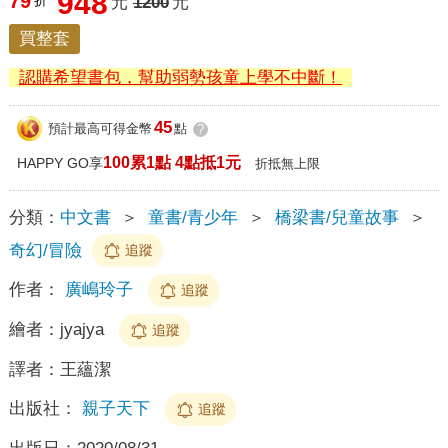
948
79
折
元
1200
元
買整套
認購希望書包，幫助弱勢孩童上學不中斷！
45
預計最高可得金幣
點
?
100累1點 4點抵1元
HAPPY GO享
折抵無上限
分類：
中文書
＞
童書/青少年
＞
橋梁書/兒童故事
＞
奇幻/冒險
追蹤
作者：
廣嶋玲子
追蹤
繪者：
jyajya
追蹤
譯者：
王蘊潔
出版社：
親子天下
追蹤