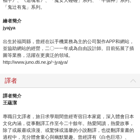
福子》、《追魂者》、「魔女犬碰碰」系列、「半個神」系列、
「鬼辻有鬼」系列。
繪者簡介
jyajya
出生於福岡縣，曾經在以手機業務為主的公司製作APP和網站，
並協助網站的經營，二〇一一年成為自由設計師。目前拓展了插
圖等業務，活躍在更廣泛的領域。
http://www.juno.dti.ne.jp/~jyajya/
譯者
譯者簡介
王蘊潔
專職日文譯者，旅日求學期間曾經寄宿日本家庭，深入體會日本
文化內涵，從事翻譯工作至今二十餘年。熱愛閱讀，熱愛故事，
除了或嚴肅或浪漫、或驚悚或溫馨的小說翻譯，也從翻譯童書的
過程中，充分體會童心與幽默樂趣。曾經譯有《白色巨塔》、