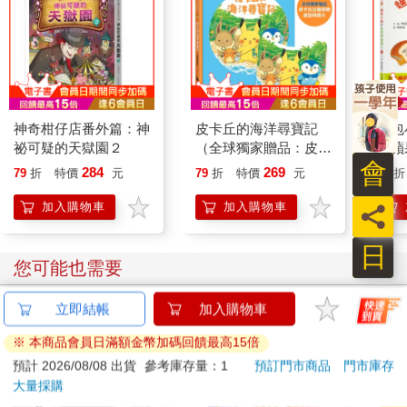
神奇柑仔店番外篇：神
皮卡丘的海洋尋寶記
麵包
祕可疑的天獄園２
（全球獨家贈品：皮卡
和蘋
會
丘出發探險造型明信
284
269
79
折
特價
元
79
折
特價
元
79
折
片）
加入購物車
加入購物車
員
日
您可能也需要
立即結帳
加入購物車
※ 本商品會員日滿額金幣加碼回饋最高15倍
預計 2026/08/08 出貨
參考庫存量：1
預訂門市商品
門市庫存
大量採購