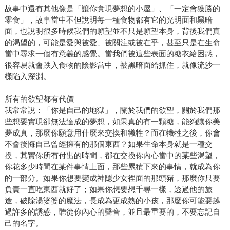
故事中還有其他像是「讓你實現夢想的小屋」、「一定會獲勝的
零食」，故事當中不但說明每一種食物都有它的光明面和黑暗
面，也說明很多時候我們的願望並不只是願望本身，背後我們真
的渴望的，可能是愛與被愛、被關注或被在乎，甚至只是在生命
當中尋求一個有意義的感覺。當我們被這些表面的糖衣給困惑，
很容易就會跌入食物的陰影當中，被黑暗面給抓住，就像流沙一
樣陷入深淵。
所有的欲望都有代價
我常常說：「你是自己的地獄」，關於我們的欲望，關於我們那
些想要實現卻無法達成的夢想，如果真的有一顆糖，能夠讓你美
夢成真，那麼你願意用什麼來交換和犧牲？而在犧牲之後，你會
不會後悔自己曾經擁有的那個東西？如果生命本身就是一種交
換，其實你所有付出的時間，都在交換你內心當中的某些渴望，
你花多少時間在某件事情上面，那些累積下來的事情，就成為你
的一部分。如果你想要變成神隱少女裡面的那頭豬，那麼你只要
負責一直吃東西就好了；如果你想要想千尋一樣，透過他的旅
途，破除湯婆婆的魔法，長成為更成熟的小孩，那麼你可能要越
過許多的誘惑，聽從你內心的聲音，並且最重要的，不要忘記自
己的名字。