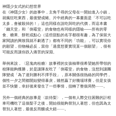
神隱少女式的幻想世界
在《神隱少女》的故事中，主角千尋的父母在一開始進入小鎮，
就瘋狂吃東西，最後變成豬。片中經典的一幕畫面是「不可以吃
太多，會被殺掉的！」這也同樣在說吃與吃的代價，而這本書
「錢天堂」和「倒霉堂」的食物也有同樣的隱喻——所有的零
食、糖果、餅乾或點心（這些甜點的名字都很有趣，為了保留大
家閱讀的興致我就不劇透了）都有不同的「功能」，可以實現你
的願望，但物極必反，當你「過度想要實現某一個願望」，很有
可能反而讓你跌入痛苦的深淵。
舉例來說，〈惡鬼肉桂糖〉故事裡的女孩柚華很希望她所帶領的
校隊能夠獲勝，於是讓隊友吃了「倒霉堂」的食物，沒想到讓團
隊變成「為了達到勝利不擇手段」，原本關係很熱絡的同學們，
個性一夕之間都開始變得暴戾，雖然贏了好幾場球賽，但是女孩
並不快樂，幸好後來發生了一些事情，扭轉了整個局勢⋯⋯。
另外一個經典的故事是〈款待梨〉，一個有人際交往困難的計程
車司機吃了這個梨子之後，開始很能夠替別人著想，但也因為太
替別人著想，最後反而釀成大錯⋯⋯。