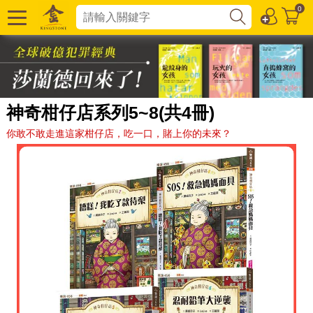
0
神奇柑仔店系列5~8(共4冊)
你敢不敢走進這家柑仔店，吃一口，賭上你的未來？