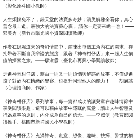
（彰化原斗國小教師）
人生煩惱免不了，錢天堂的法寶多奇妙；消災解難全看你，真心
善念最上道。最強大的法寶藏心底， 請你一定要來瞧一瞧！――
郭美秀（新竹市陽光國小資深閱讀教師）
作者在娓娓道來的奇幻情節中，鋪陳出每個主角內在的渴求、掙
扎帶著不斷自我辯證的態度，跟著「神奇柑仔店」來一趟人生價
值的探索之旅。――廖淑霞（臺北市再興小學閱讀教師）
走進神奇柑仔店，藉由一則又一則煩惱與解惑的故事，不僅促進
孩子對於內在情緒的覺察、也提升同理他人的能力！――胡展誥
（心理諮商師、作家）
《神奇柑仔店》系列故事，每一篇都成功的讓兒童在趣味情節中
享受閱讀樂趣，還可以藉由故事中隱藏的寓意，讀出人生智慧及
行為處事的原則，內化成為自己的信念。――李威使（教育部閱
讀推手、桃園市新埔國民小學教師）
《神奇柑仔店》充滿神奇、創意、想像、趣味、抉擇、警世的橋