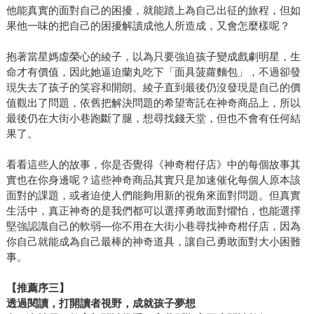
他能真實的面對自己的困擾，就能踏上為自己出征的旅程，但如
果他一味的把自己的困擾解讀成他人所造成，又會怎麼樣呢？
抱著當星媽虛榮心的綾子，以為只要強迫孩子變成戲劇明星，生
命才有價值，因此她逼迫蘭丸吃下「面具菠蘿麵包」，不過卻發
現失去了孩子的笑容和開朗。綾子直到最後仍沒發現是自己的價
值觀出了問題，依舊把解決問題的希望寄託在神奇商品上，所以
最後仍在大街小巷跑斷了腿，想尋找錢天堂，但也不會有任何結
果了。
看看這些人的故事，你是否覺得《神奇柑仔店》中的每個故事其
實也在你身邊呢？這些神奇商品其實只是加速催化每個人原本該
面對的課題，或者迫使人們能夠用新的視角來面對問題。但真實
生活中，真正神奇的是我們都可以選擇勇敢面對懼怕，也能選擇
堅強認識自己的軟弱—你不用在大街小巷尋找神奇柑仔店，因為
你自己就能成為自己最棒的神奇道具，讓自己勇敢面對大小困難
事。
【推薦序三】
透過閱讀，打開讀者視野，成就孩子夢想