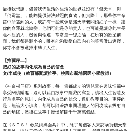
最後我想說，儘管我們生活的生活的世界並沒有「錢天堂」與
「倒霉堂」，能夠提供解決難題的食物，但實際上，那些你生命
當中所遇到的人，或許有一些就像是錢天堂老闆娘紅子一樣，讓
你的命運就此轉變，他們可能是你的貴人，也可能是讓你此生長
跪不起的人，機會與命運，常常是一線之隔，在所有的欲望前
面，我們都是渺小的，唯有能夠聽從自己內心的聲音做出選擇，
你才不會被選擇束縛了人生。
【推薦序二】
把好的故事內化成為自己的信念
文/李威使（教育部閱讀推手、桃園市新埔國民小學教師）
《神奇柑仔店》系列故事，每一篇都成功的讓兒童在趣味情節中
享受閱讀樂趣，還可以藉由故事中隱藏的寓意，讀出人生智慧及
行為處事的原則，內化成為自己的信念，達到教養目的。更棒的
是，無論大小讀者，都可以隨著故事同理他人的困境或者投射自
己的煩惱，然後在故事中慢慢解開千千萬萬個結。
在《ＳＯＳ！ 救急媽媽面具》中，除了每個客人來訪購買錢天堂