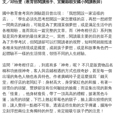
文╱邱怡雯（教育部閱讀推手、宜蘭縣順安國小閱讀教師）
國中教育會考寫作測驗題目曾出現：「我想開設一家這樣的
店」，「學生必須先思考想開設一家怎麼樣的店，再想一想經營
一間商店的緣由，可能是為了實踐某個夢想，或是滿足生活中的
各種期盼，進而寫出一篇完整的文章。而《神奇柑仔店》系列無
疑是寫作素材的最佳來源之一。當然，閱讀最主要的目的並不是
為了升學考試，但閱讀卻可以打開讀者的視野，短時間就能抵達
各種未知的情境或是國度，成就孩子夢想，或是和故事角色們一
起體驗不一樣的生活情境，領悟不同的人生經驗。
這間「神奇柑仔店」，到底有多「神奇」呢？ 不只是販賣物品名
稱和功效很神奇，客人與店鋪相遇的方式也很奇妙，甚至每一個
出場的角色人物也各具特色。作者廣嶋玲子是這麼描寫「錢天
堂」柑仔店的老闆紅子：身材高大，身穿紫紅色的和服，有著一
頭雪白的頭髮、豐腴卻沒有任何皺紋的臉龐；而這集出現的新角
色「怪童」，他身材瘦長，帶了一頂高高的禮帽，披著黑色斗
篷，油亮的頭髮，下巴上翹起草莓色的鬍子，臉上露出狡猾的笑
容，讓人覺得一點都不可靠。透過這些生動的文字傳遞，腦海中
立刻浮想兩位主角獨特的外型，肯定能吸引孩子們的注意！