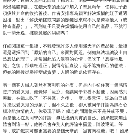
產品外，連錢天堂的老闆紅子都遇上了困擾──競爭對手澱澱偷偷
派出黑貓搗亂，在錢天堂的產品中加入了惡意精華，使得紅子必
須疲於奔命的收拾善後。作者安排專為顧客解決煩惱的紅子遭遇
困擾，點出「解決煩惱或問題的關鍵從來就不只是倚靠他人（或
神奇產品）」，否則紅子只要在煩惱時使用自己的產品，不就可
以一勞永逸、擺脫澱澱的糾纏嗎？
仔細閱讀這一集後，不難發現許多人使用錢天堂的產品後，最後
還是選擇回到「原始的自己」來面對問題。例如無法坦誠說出自
己想法的理子，常常因此陷入沮喪的心情，但吃了「想要地瓜
乾」之後，卻矯枉過正，變得有話直說，毫不遮掩自己的想法，
但她的困擾從壓抑變成貪婪，人際的問題依舊存在。
另一個客人鐵志雖然有著剛強的外表，但是內心卻住著一個感情
豐沛的愛哭鬼。他覺得「流淚」會讓同學都看不起他，因而感到
丟臉。在鐵志吃了「不哭派」之後，一度志得意滿，認為自己總
算擺脫愛哭鬼的形象了，但不久之後，卻又被同學評論為鐵石心
腸冷酷無情的人。你發現了嗎？ 鐵志的問題從來不是哭或不哭，
而是他太在意同學的評論，無法接納真實的自己。如果鐵志無法
體會到這一點，他將只會在別人的評論中擺盪，隨波逐流。等
等，或許鐵志可能更需要的是錢天堂的「誠實肉桂糖」吧！ 如果