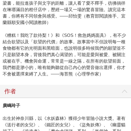
梁書，能拉進孩子與文字的距離，讓人看了愛不釋手，彷彿徜徉
在琳瑯滿目的柑仔店中，歷經一場又一場的驚喜冒險。讀完這本
書，你將有不同領會與感受。――邱怡雯（教育部閱讀推手、宜
蘭縣順安國小閱讀教師）
《糟糕！我吃了款待梨！》和《SOS！救急媽媽面具》，有不少
結合欲望以及「欲望的代價」的故事。故事當中不但說明每一種
食物都有它的光明面和黑暗面，也說明很多時候我們的願望並不
只是願望本身，背後我們真心渴望的，可能是愛與被愛、被關注
或被在乎。機會與命運，常常是一線之隔，在所有的欲望前面，
我們都是渺小的，唯有能夠聽從自己內心的聲音做出選擇，你才
不會被選擇束縛了人生。――海苔熊（心理學作家）
作者
廣嶋玲子
出生於神奈川縣，以《水妖森林》獲得少年冒險小說大獎。著有
《送行者的女兒》、《鐵匠的女兒》、《盜角妖傳》、《幽靈貓