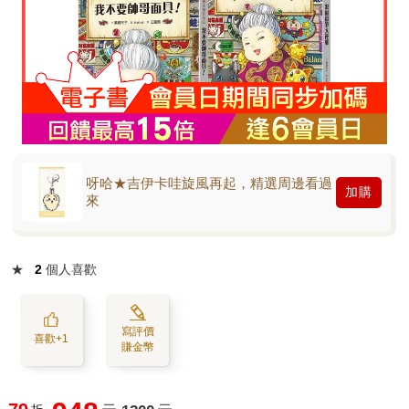
呀哈★吉伊卡哇旋風再起，精選周邊看過
加購
來
★
2
個人喜歡
寫評價
喜歡+1
賺金幣