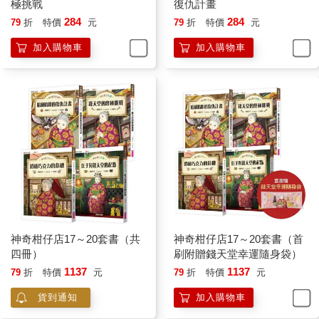
極挑戰
復仇計畫
284
284
79
折
特價
元
79
折
特價
元
加入購物車
加入購物車
神奇柑仔店17～20套書（共
神奇柑仔店17～20套書（首
四冊）
刷附贈錢天堂幸運隨身袋）
1137
1137
79
折
特價
元
79
折
特價
元
貨到通知
加入購物車