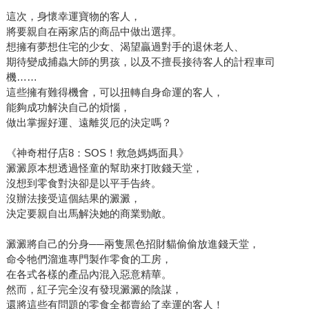
這次，身懷幸運寶物的客人，
將要親自在兩家店的商品中做出選擇。
想擁有夢想住宅的少女、渴望贏過對手的退休老人、
期待變成捕蟲大師的男孩，以及不擅長接待客人的計程車司
機……
這些擁有難得機會，可以扭轉自身命運的客人，
能夠成功解決自己的煩惱，
做出掌握好運、遠離災厄的決定嗎？
《神奇柑仔店8：SOS！救急媽媽面具》
澱澱原本想透過怪童的幫助來打敗錢天堂，
沒想到零食對決卻是以平手告終。
沒辦法接受這個結果的澱澱，
決定要親自出馬解決她的商業勁敵。
澱澱將自己的分身──兩隻黑色招財貓偷偷放進錢天堂，
命令牠們溜進專門製作零食的工房，
在各式各樣的產品內混入惡意精華。
然而，紅子完全沒有發現澱澱的陰謀，
還將這些有問題的零食全都賣給了幸運的客人！