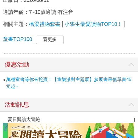
出版日：
2020/08/31
適讀年齡：
7~10歲適讀 有注音
相關主題：
橋梁禮物套書
小學生最愛讀物TOP10！
童書TOP100
看更多
優惠活動
萬種童書等你來挖寶！【童樂派對主題展】參展書最低單書45
元起~
活動訊息
夏日閱讀大冒險
飢