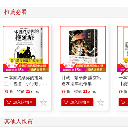
推薦必看
一本書終結你的拖延
廿載．繁華夢 護玄出
一本
症：透過「小行動」打
道20週年創作集
【漫
開大腦的行動開關，懶
行動
237
315
79
折
特價
元
79
折
特價
元
79
折
人也能變身「行動派」
開關
的37個科學方法
「行
加入購物車
加入購物車
學方
其他人也買