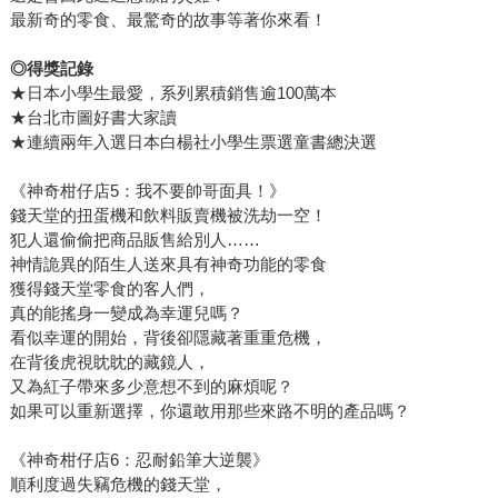
最新奇的零食、最驚奇的故事等著你來看！
◎得獎記錄
★日本小學生最愛，系列累積銷售逾100萬本
★台北市圖好書大家讀
★連續兩年入選日本白楊社小學生票選童書總決選
《神奇柑仔店5：我不要帥哥面具！》
錢天堂的扭蛋機和飲料販賣機被洗劫一空！
犯人還偷偷把商品販售給別人……
神情詭異的陌生人送來具有神奇功能的零食
獲得錢天堂零食的客人們，
真的能搖身一變成為幸運兒嗎？
看似幸運的開始，背後卻隱藏著重重危機，
在背後虎視眈眈的藏鏡人，
又為紅子帶來多少意想不到的麻煩呢？
如果可以重新選擇，你還敢用那些來路不明的產品嗎？
《神奇柑仔店6：忍耐鉛筆大逆襲》
順利度過失竊危機的錢天堂，