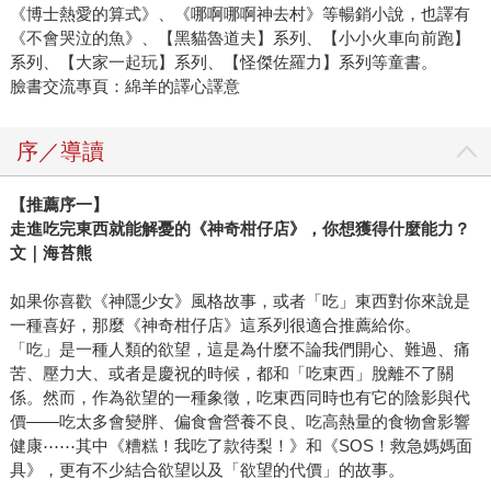
《博士熱愛的算式》、《哪啊哪啊神去村》等暢銷小說，也譯有
《不會哭泣的魚》、【黑貓魯道夫】系列、【小小火車向前跑】
系列、【大家一起玩】系列、【怪傑佐羅力】系列等童書。
臉書交流專頁：綿羊的譯心譯意
序／導讀
【推薦序一】
走進吃完東西就能解憂的《神奇柑仔店》，你想獲得什麼能力？
文｜海苔熊
如果你喜歡《神隱少女》風格故事，或者「吃」東西對你來說是
一種喜好，那麼《神奇柑仔店》這系列很適合推薦給你。
「吃」是一種人類的欲望，這是為什麼不論我們開心、難過、痛
苦、壓力大、或者是慶祝的時候，都和「吃東西」脫離不了關
係。然而，作為欲望的一種象徵，吃東西同時也有它的陰影與代
價——吃太多會變胖、偏食會營養不良、吃高熱量的食物會影響
健康⋯⋯其中《糟糕！我吃了款待梨！》和《SOS！救急媽媽面
具》，更有不少結合欲望以及「欲望的代價」的故事。