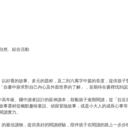
自然、綜合活動
物。以好看的故事、多元的題材，及二到六萬字中篇的長度，提供孩子
「自書中探求對自己內心及外面世界的了解」，並期待在書裡找到認
小中高年級、國中讀者設計的延伸讀本，鼓勵孩子進階閱讀，從「拉近
故事選材從幽默趣味童話、偵探冒險故事，或是小大人的成長心事等
閱讀實力。
壁」的最佳讀物，提供美好的閱讀經驗，陪伴孩子在閱讀的路上一步步