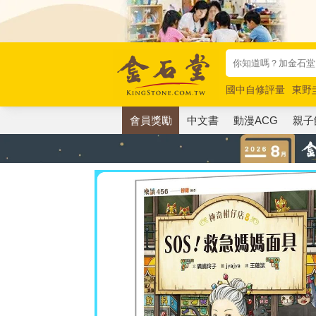
國中自修評量
東野
唯紅花綻放
奧德賽
會員獎勵
中文書
動漫ACG
親子