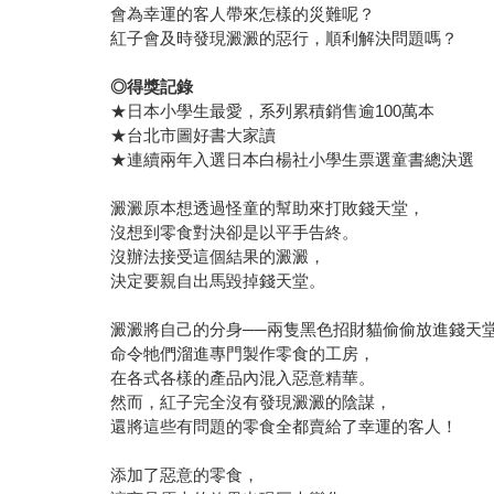
會為幸運的客人帶來怎樣的災難呢？
紅子會及時發現澱澱的惡行，順利解決問題嗎？
◎得獎記錄
★日本小學生最愛，系列累積銷售逾100萬本
★台北市圖好書大家讀
★連續兩年入選日本白楊社小學生票選童書總決選
澱澱原本想透過怪童的幫助來打敗錢天堂，
沒想到零食對決卻是以平手告終。
沒辦法接受這個結果的澱澱，
決定要親自出馬毀掉錢天堂。
澱澱將自己的分身──兩隻黑色招財貓偷偷放進錢天
命令牠們溜進專門製作零食的工房，
在各式各樣的產品內混入惡意精華。
然而，紅子完全沒有發現澱澱的陰謀，
還將這些有問題的零食全都賣給了幸運的客人！
添加了惡意的零食，