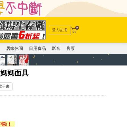
0
登入/註冊
電
居家休閒
日用食品
影音
售票
急媽媽面具
 電子書
中斷！