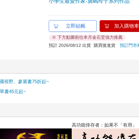
小學生最愛作家-廣嶋玲子系列作品
立即結帳
加入購物車
※ 下方點圖前往本月金石堂強力推薦
預計 2026/08/12 出貨
購買後進貨
預訂門市
國視野。參展書75折起~
書45元起~
？（限量作者親簽版）
PUGO噗果聰明書包開學季預購