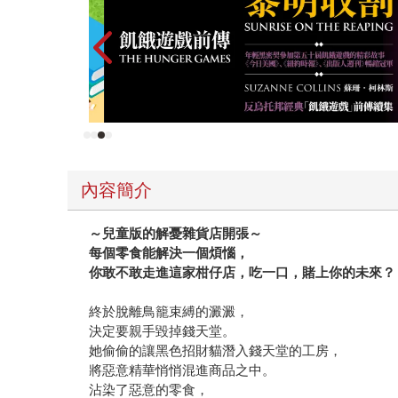
內容簡介
～兒童版的解憂雜貨店開張～
每個零食能解決一個煩惱，
你敢不敢走進這家柑仔店，吃一口，賭上你的未來？
終於脫離鳥籠束縛的澱澱，
決定要親手毀掉錢天堂。
她偷偷的讓黑色招財貓潛入錢天堂的工房，
將惡意精華悄悄混進商品之中。
沾染了惡意的零食，