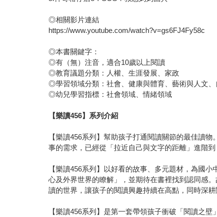
◎相關影片連結
https://www.youtube.com/watch?v=gs6FJ4Fy58c
◎本書關鍵字：
◎有（無）注音，適合10歲以上閱讀
◎教育議題分類：人權、生涯發展、家政
◎學習領域分類：社會、健康與體育、藝術與人文、
◎幼兒學習指標：社會領域、情緒領域
【樂讀456】系列介紹
【樂讀456系列】幫助孩子打通閱讀關節的最佳讀
事的需求，已經從「拉近自己與文字的距離」進階到
【樂讀456系列】以好看的故事、多元題材，為國
心及外界世界的瞭解」，並期待在書裡找到認同感。
讀的世界，讓孩子的閱讀興趣持續在高點，同時深耕
【樂讀456系列】是第一套帶領孩子衝破「閱讀之