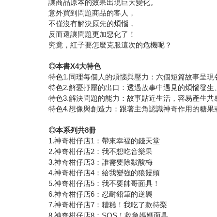
讓商品原本的效果出現巨大變化。
意外買到問題商品的客人，
不僅沒有解決原先的煩惱，
反而還讓問題更加惡化了！
究竟，紅子要怎麼克服這次的危機呢？
◎本書X4大特色
特色1.同理每個人的煩惱與壓力：六個短篇故事呈
特色2.解憂抒壓的出口：透過故事中遇見的煩惱發
特色3.解決問題的能力：故事貼近生活，容易產生
特色4.想像與創造力：跟著主角認識神奇作用的糖
◎本系列共8冊
1.神奇柑仔店1：帶來幸福的錢天堂
2.神奇柑仔店2：我不想吃音樂果
3.神奇柑仔店3：誰需要除皺酸梅
4.神奇柑仔店4：給我變強的狼饅頭
5.神奇柑仔店5：我不要帥哥面具！
6.神奇柑仔店6：忍耐鉛筆的逆襲
7.神奇柑仔店7：糟糕！我吃了款待梨
8.神奇柑仔店8：SOS！救急媽媽面具