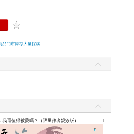
商品
門市庫存
大量採購
優惠
遠流童書展75折