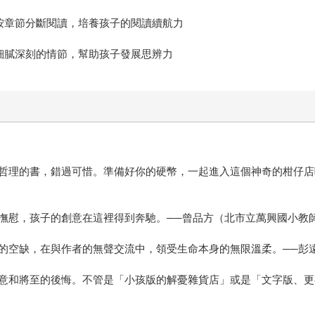
可按章節分斷閱讀，培養孩子的閱讀續航力
細膩深刻的情節，幫助孩子發展思辨力
哲理的書，錯過可惜。準備好你的硬幣，一起進入這個神奇的柑仔店吧
撫慰，孩子的創意在這裡得到奔馳。──曾品方（北市立萬興國小教
的空缺，在與作者的無聲交流中，領受生命本身的無限溫柔。──彭
意和將至的後悔。不管是「小孩版的解憂雜貨店」或是「文字版、更