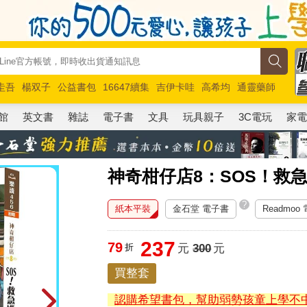
圭吾
楊双子
公益書包
16647續集
吉伊卡哇
高希均
通靈藥師
路邊攤新作
馬斯克
玩具總動員5
超慢跑
館
英文書
雜誌
電子書
文具
玩具親子
3C電玩
家
神奇柑仔店8：SOS！救
?
紙本平裝
金石堂 電子書
Readmoo
237
79
折
元
300
元
買整套
認購希望書包，幫助弱勢孩童上學不