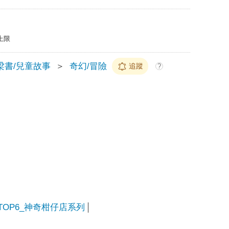
上限
梁書/兒童故事
＞
奇幻/冒險
追蹤
?
TOP6_神奇柑仔店系列