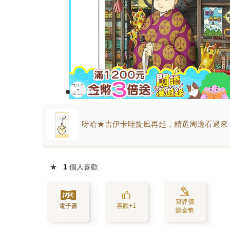
呀哈★吉伊卡哇旋風再起，精選周邊看過來
★
1
個人喜歡
寫評價
電子書
喜歡+1
賺金幣