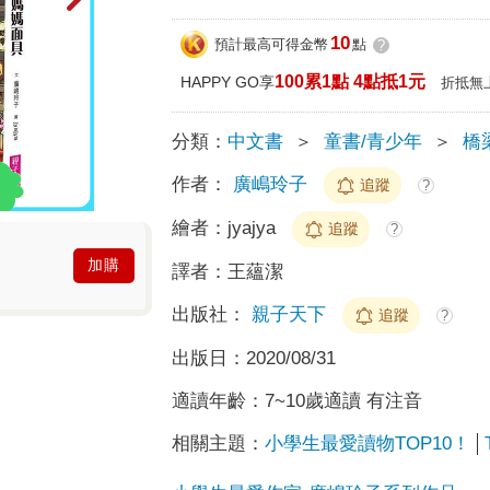
10
預計最高可得金幣
點
?
100累1點 4點抵1元
HAPPY GO享
折抵無
分類：
中文書
＞
童書/青少年
＞
橋
作者：
廣嶋玲子
追蹤
?
繪者：
jyajya
追蹤
?
加購
譯者：
王蘊潔
出版社：
親子天下
追蹤
?
出版日：
2020/08/31
適讀年齡：
7~10歲適讀 有注音
相關主題：
小學生最愛讀物TOP10！