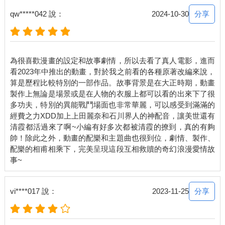
分享
qw*****042 說：
2024-10-30
為很喜歡漫畫的設定和故事劇情，所以去看了真人電影，進而
看2023年中推出的動畫，對於我之前看的各種原著改編來說，
算是歷程比較特別的一部作品。故事背景是在大正時期，動畫
製作上無論是場景或是在人物的衣服上都可以看的出來下了很
多功夫，特別的異能戰鬥場面也非常華麗，可以感受到滿滿的
經費之力XDD加上上田麗奈和石川界人的神配音，讓美世還有
清霞都活過來了啊~小編有好多次都被清霞的撩到，真的有夠
帥！除此之外，動畫的配樂和主題曲也很到位，劇情、製作、
配樂的相甫相乘下，完美呈現這段互相救贖的奇幻浪漫愛情故
分享
vi****017 說：
2023-11-25