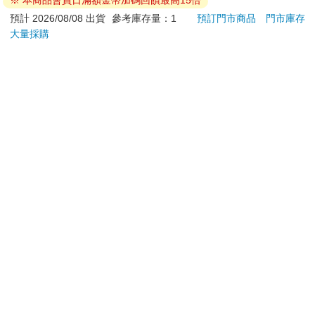
式卡牌 PTCG 超級進
144
950
8
折
特價
元
特價
元
特價
化 綠寶石風暴 10包組
合PLUS（+隨機彈10
加入購物車
加入購物車
包）
您可能會喜歡
Tamagotchi 塔麻歌子
吉伊卡哇 可愛小貼紙-
【預
塔麻可吉 電子寵物 樂
黃
thr
園系列（熱帶橙果／極
VA 
1850
38
特價
元
95
折
特價
元
特價
地冰雪）
阿斯拉
SIR
加入購物車
加入購物車