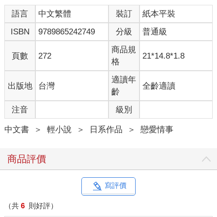
語言
中文繁體
裝訂
紙本平裝
ISBN
9789865242749
分級
普通級
商品規
頁數
272
21*14.8*1.8
格
適讀年
出版地
台灣
全齡適讀
齡
注音
級別
中文書
＞
輕小說
＞
日系作品
＞
戀愛情事
商品評價
寫評價
（共
6
則好評）