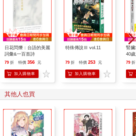
日花閃爍：台語的美麗
特殊傳說Ⅲ vol.11
腎臟
詞彙&一百首詩
40
就告
356
253
79
折
特價
元
79
折
特價
元
79
折
加入購物車
加入購物車
其他人也買