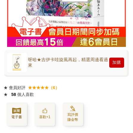
呀哈★吉伊卡哇旋風再起，精選周邊看過
加購
來
★
會員好評
★★★★★（6）
★
58
個人喜歡
寫評價
電子書
喜歡+1
賺金幣