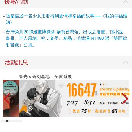
優惠活動
的人則被稱為擁有「見鬼之才」，是種非常珍貴的能力。出
生自異能者名門的齋森美世，卻沒有「見鬼之才」；與她締
這是描述一名少女逐漸得到愛情和幸福的故事──《我的幸福婚
結婚約的，是當今最強的異能者久堂清霞。這段看似會失敗
約》
收場的婚姻，最後是否真的會走向幸福。除了兩人並不匹配
台灣角川2026漫畫博覽會-購買台灣角川出版之漫畫、輕小說、
的社會地位，在性格上，一位是傳聞中冷酷無情的俊美軍
畫冊、華人原創、輕．文學、精品，消費滿 NT480 贈「雙面鐳
人，另一個是在欺凌下長大的少女；特別是齋森美世因為出
射書籤」乙張。
身自卑、及小時候因家人的凌虐發展出自我保護的悲觀思
維，都讓兩人的相處面臨更多磨合和挑戰。 除了男女主角令
活動訊息
人心癢難耐的愛戀進程，故事中也加入魔幻的世界觀！特別
是神秘的異能術，或帶有些許日本陰陽師的影子。在日本萬
春光ｘ奇幻基地｜全書系展
閱
物皆有靈的信仰精神中，每位異能者，常能操作與大自然相
關的神力，例：異能火焰或雷電。用來監視任務的「式
神」，則是傳統上被用來驅使的靈體。虛幻現實之間、傳說
的應用，讓故事更添魅力。作者顎木あくみ特別在後記提
到，希望能在作品中加入大量自己喜愛的奇幻風格。更參考
明治、大正時期的舞台，將和洋交融，開放華貴的時代氣
氛，營造在主角生活的空間。不管是汽車的使用、和服訂
製、女子學校、洋傘等，在書中充滿對新時代嚮往的細節，