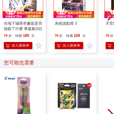
在地下城尋求邂逅是否
為怪談點燈 3
天官
搞錯了什麼 掌篇集(02)
189
229
79
折
特價
元
79
折
特價
元
79
折
加入購物車
加入購物車
其他人也看