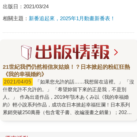
出版日：
2021/03/24
相關主題：
新番追起來，2025年1月動畫新番表！
21世紀我們仍然相信灰姑娘！？日本掀起的粉紅狂熱
《我的幸福婚約》
2021/04/05
「如果您允許的話……我想留在這裡。」 「沒
什麼允許不允許的。」 「希望妳留下來的正是我，不是別
人。」 作為出道作品，2019年顎木あくみ以《我的幸福婚
約》輕小說系列作品，成功在日本掀起幸福狂瀾！日本系列
累銷突破250萬冊（包含電子書、改編漫畫之銷量）；2021
年夏天也即將被改編成朗讀劇，邀請知名聲優石川界人、上
田麗奈等人分飾男女主角。 《我的幸福婚約》講述某個時代
的日本，將「妖魔鬼怪」稱為「異形」，而看得見這些異形