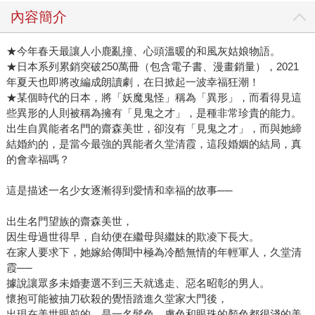
讀來特別新奇浪漫。 《我的幸福婚約》還有一個令人著迷的
內容簡介
設定，也就是經典的反派角色。齋森美世的母親過世後，繼
母生下一名女兒齊森香耶，具備驚人美貌、交際手腕的妹
★今年春天最讓人小鹿亂撞、心頭溫暖的和風灰姑娘物語。
★日本系列累銷突破250萬冊（包含電子書、漫畫銷量），2021
妹，同時也是異能的擁有者。集三千寵愛於一身的她、對於
年夏天也即將改編成朗讀劇，在日掀起一波幸福狂潮！
沒有異能、沒有後盾的美世相當輕蔑。從小時候同住時的刻
★某個時代的日本，將「妖魔鬼怪」稱為「異形」，而看得見這
意刁難，到出嫁後仍不能忍受姐姐得到幸福，處處攔阻的情
些異形的人則被稱為擁有「見鬼之才」，是種非常珍貴的能力。
節，都為這部「和風灰姑娘物語」增添愛恨的刺激。日本當
出生自異能者名門的齋森美世，卻沒有「見鬼之才」，而與她締
前出版到第四集，每集故事都讓讀者意猶未盡；清霞反差的
結婚約的，是當今最強的異能者久堂清霞，這段婚姻的結局，真
溫柔，一步一步將美世帶回平穩地幸福之中，看似清淡，卻
的會幸福嗎？
引人回味。 「所以，妳想哭就盡量哭吧。等到淚水流乾後，
這是描述一名少女逐漸得到愛情和幸福的故事──
我希望能再看到妳的笑容。」 不管是透過人氣繪師月岡月?
美麗纖細的插圖，或是憑文字描繪出主人翁的動作表情，在
出生名門望族的齋森美世，
《我的幸福婚約》中小鹿亂撞和揪心遺憾總是互相伴隨；直
因生母過世得早，自幼便在繼母與繼妹的欺凌下長大。
到劇情最後一頁都無法放下書本，因為閱讀時、全員都一致
在家人要求下，她嫁給傳聞中極為冷酷無情的年輕軍人，久堂清
地期待這場幸福的婚約啊！ ?馬上試閱：
霞──
https://reurl.cc/Q7NxR0
據說讓眾多未婚妻選不到三天就逃走、惡名昭彰的男人。
懷抱可能被抽刀砍殺的覺悟踏進久堂家大門後，
出現在美世眼前的，是一名髮色、膚色和眼珠的顏色都很淺的美