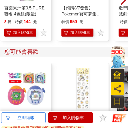
Kiss Me If You Can-01
為怪談點燈 3
我的
292
229
79
折
特價
元
79
折
特價
元
79
折
加入購物車
加入購物車
您可能也需要
會
員
日
百樂果汁筆0.5 PURE
【預購8/7發售】
造型
聯名 4色組(限量)
Pokemon寶可夢集換
滅劇