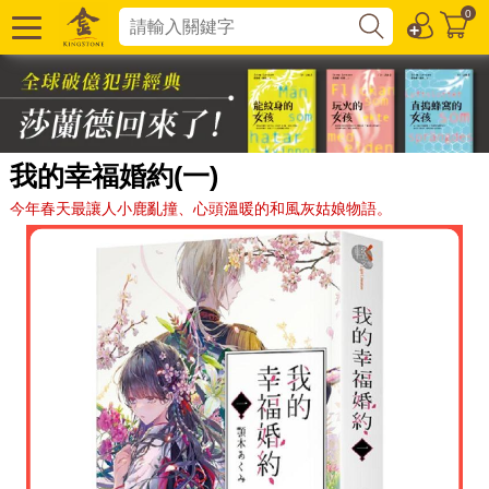
0
我的幸福婚約(一)
今年春天最讓人小鹿亂撞、心頭溫暖的和風灰姑娘物語。