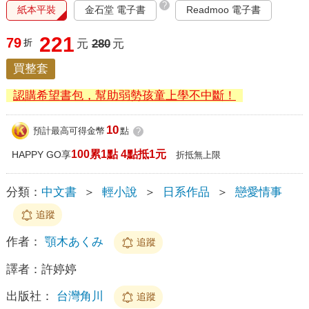
?
紙本平裝
金石堂 電子書
Readmoo 電子書
221
79
折
元
280
元
買整套
認購希望書包，幫助弱勢孩童上學不中斷！
10
預計最高可得金幣
點
?
100累1點 4點抵1元
HAPPY GO享
折抵無上限
分類：
中文書
＞
輕小說
＞
日系作品
＞
戀愛情事
追蹤
作者：
顎木あくみ
追蹤
譯者：
許婷婷
出版社：
台灣角川
追蹤