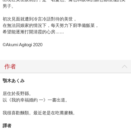
男子。
初次見面就遭到冷言冷語對待的美世，
在無法回娘家的情況下，每天努力下廚準備飯菜，
希望能逐漸打開清霞的心房……
©Akumi Agitogi 2020
作者
顎木あくみ
居住於長野縣。
以《我的幸福婚約 一》一書出道。
我很喜歡麵類。最近老是在吃蕎麥麵。
譯者