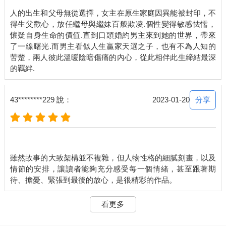
人的出生和父母無從選擇，女主在原生家庭因異能被封印，不
得生父歡心，放任繼母與繼妹百般欺凌.個性變得敏感怯懦，
懷疑自身生命的價值.直到口頭婚約男主來到她的世界，帶來
了一線曙光.而男主看似人生贏家天選之子，也有不為人知的
苦楚，兩人彼此溫暖陰暗傷痛的內心，從此相伴此生締結最深
分享
43********229 說：
2023-01-20
雖然故事的大致架構並不複雜，但人物性格的細膩刻畫，以及
情節的安排，讓讀者能夠充分感受每一個情緒，甚至跟著期
看更多