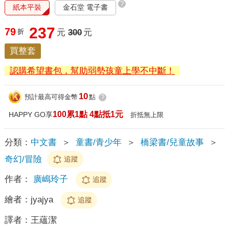
?
紙本平裝
金石堂 電子書
237
79
折
元
300
元
買整套
認購希望書包，幫助弱勢孩童上學不中斷！
10
預計最高可得金幣
點
?
100累1點 4點抵1元
HAPPY GO享
折抵無上限
分類：
中文書
＞
童書/青少年
＞
橋梁書/兒童故事
＞
奇幻/冒險
追蹤
作者：
廣嶋玲子
追蹤
繪者：
jyajya
追蹤
譯者：
王蘊潔