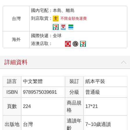
國內宅配：本島、離島
到店取貨：
台灣
不限金額免運費
國際快遞：全球
海外
港澳店取：
詳細資料
語言
中文繁體
裝訂
紙本平裝
ISBN
9789575039691
分級
普通級
商品規
頁數
224
17*21
格
適讀年
出版地
台灣
7~10歲適讀
齡