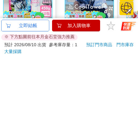
韓國SANDOKKAEBI
【日本 PAISELY 】 圖
典藏
立即結帳
加入購物車
山鬼怪 洗衣槽清潔劑
騰 涼感毛巾 (3色可選)
405
※ 下方點圖前往本月金石堂強力推薦
450公克-10包組
涼感毛巾 涼感巾 冰涼
591
499
59
折
特價
元
59
折
特價
元
240
巾 日本涼感毛巾 運動
預計 2026/08/10 出貨
參考庫存量：1
預訂門市商品
門市庫存
毛巾
大量採購
加入購物車
加入購物車
訂購/退換貨須知
加入金石堂 LINE 官方帳號『完成綁定』，隨時掌握出貨動
態：
提醒您！！