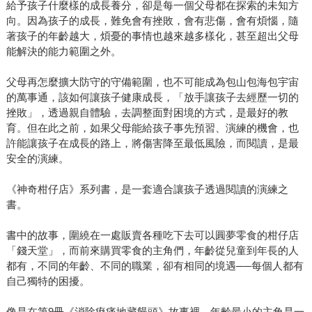
給予孩子什麼樣的成長養分，卻是每一個父母都在探索的未知方
向。因為孩子的成長，難免會有挫敗，會有悲傷，會有煩惱，隨
著孩子的年齡越大，煩憂的事情也越來越多樣化，甚至超出父母
能解決的能力範圍之外。
父母再怎麼擴大防守的守備範圍，也不可能成為包山包海包宇宙
的萬事通，該如何讓孩子健康成長，「放手讓孩子去經歷一切的
挫敗」，透過親自體驗，去調整面對困境的方式，是最好的教
育。但在此之前，如果父母能給孩子事先預習、演練的機會，也
許能讓孩子在成長的路上，將傷害降至最低風險，而閱讀，是最
安全的演練。
《神奇柑仔店》系列書，是一套適合讓孩子透過閱讀的演練之
書。
書中的故事，圍繞在一處販賣各種吃下去可以圓夢零食的柑仔店
「錢天堂」，而前來購買零食的主角們，年齡從兒童到年長的人
都有，不同的年齡、不同的職業，卻有相同的境遇──每個人都有
自己獨特的困擾。
像是在第9冊《消除痠痛地藏饅頭》故事裡，年齡最小的主角是一