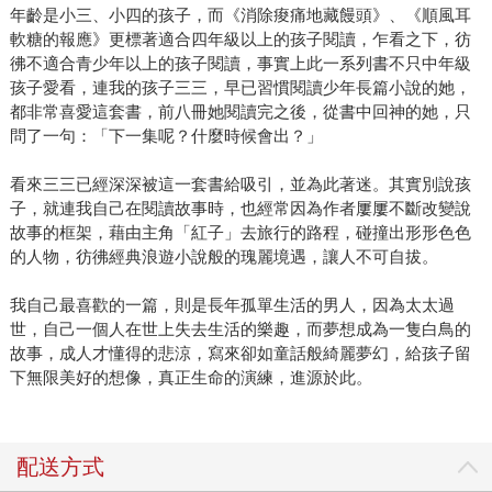
年齡是小三、小四的孩子，而《消除痠痛地藏饅頭》、《順風耳
軟糖的報應》更標著適合四年級以上的孩子閱讀，乍看之下，彷
彿不適合青少年以上的孩子閱讀，事實上此一系列書不只中年級
孩子愛看，連我的孩子三三，早已習慣閱讀少年長篇小說的她，
都非常喜愛這套書，前八冊她閱讀完之後，從書中回神的她，只
問了一句：「下一集呢？什麼時候會出？」
看來三三已經深深被這一套書給吸引，並為此著迷。其實別說孩
子，就連我自己在閱讀故事時，也經常因為作者屢屢不斷改變說
故事的框架，藉由主角「紅子」去旅行的路程，碰撞出形形色色
的人物，彷彿經典浪遊小說般的瑰麗境遇，讓人不可自拔。
我自己最喜歡的一篇，則是長年孤單生活的男人，因為太太過
世，自己一個人在世上失去生活的樂趣，而夢想成為一隻白鳥的
故事，成人才懂得的悲涼，寫來卻如童話般綺麗夢幻，給孩子留
下無限美好的想像，真正生命的演練，進源於此。
配送方式