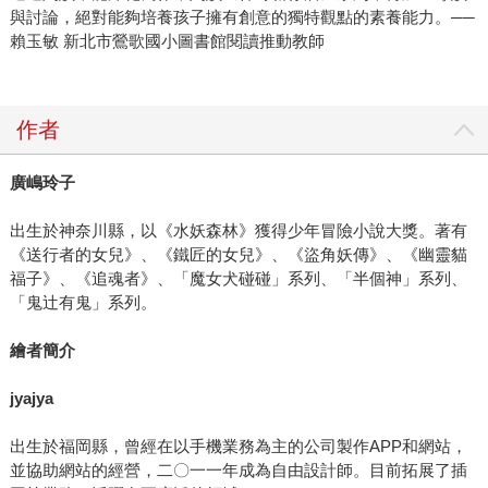
與討論，絕對能夠培養孩子擁有創意的獨特觀點的素養能力。──
賴玉敏 新北市鶯歌國小圖書館閱讀推動教師
作者
廣嶋玲子
出生於神奈川縣，以《水妖森林》獲得少年冒險小說大獎。著有
《送行者的女兒》、《鐵匠的女兒》、《盜角妖傳》、《幽靈貓
福子》、《追魂者》、「魔女犬碰碰」系列、「半個神」系列、
「鬼辻有鬼」系列。
繪者簡介
jyajya
出生於福岡縣，曾經在以手機業務為主的公司製作APP和網站，
並協助網站的經營，二〇一一年成為自由設計師。目前拓展了插