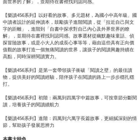
面世界的了解」，並期待在書裡找到認同感。
【樂讀456系列】以好看的故事、多元題材，為國小中高年級、國
中讀者設計的延伸讀本，鼓勵孩子進階閱讀，從「拉近自己與文
字的距離」，進階到「自書中探求對自己內心及外界世界的瞭
解」，並期待在書裡找到認同感。故事選材從幽默趣味童話、偵
探冒險故事，或是小大人的成長心事等等，藉由這些具有正向價
值觀的故事打造一個無痛閱讀的世界，讓孩子的閱讀興趣持續在
高點，同時深耕閱讀實力。
【樂讀456系列】是第一套帶領孩子衝破「閱讀之壁」的最佳讀
物，提供美好的閱讀經驗，陪伴孩子在閱讀的路上一步步穩扎穩
打。
【樂讀456系列】初階：兩萬到四萬字中篇故事，可按章節分斷閱
讀，培養孩子的閱讀續航力
【樂讀456系列】進階：四萬到六萬字長篇故事，更細膩深刻的情
節，幫助孩子發展思辨力
本書大特色