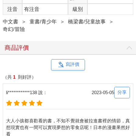
注音
有注音
級別
中文書
＞
童書/青少年
＞
橋梁書/兒童故事
＞
奇幻/冒險
商品評價
寫評價
（共
1
則好評）
分享
li************138 說：
2023-05-05
大人小孩都喜歡看的書，不知不覺就會被拉進書裡的情節，真
想現實也有一間可以實現夢想的零食店呢！日本的漫畫果然好