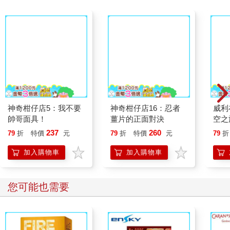
神奇柑仔店5：我不要
神奇柑仔店16：忍者
威利
帥哥面具！
薑片的正面對決
空之
237
260
79
折
特價
元
79
折
特價
元
79
折
加入購物車
加入購物車
您可能也需要