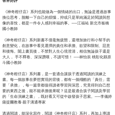
各界好評
《神奇柑仔店》系列也能做為一個情緒的出口，無論是透過故事
換位思考，脫離一下自己的煩惱，抑或只是單純滿足於閱讀與想
像的喜悅，都是一件令人感到幸福的事。──江福祐 新北市板橋
國小教師
《神奇柑仔店》系列新書不僅毫無疲態，還增加旅行和小幫手的
創意變化，在故事中看見選擇的責任和承擔、欲望和限制、惡意
和後悔。闔上書頁後，不禁對人生心境澄清，相信無論孩子還是
大人， 手不釋卷、深深讚嘆，不讀可惜！ ──林怡辰 桃彰化縣原
斗國小教師
《神奇柑仔店》系列書，是一套適合讓孩子透過閱讀的演練之
書。每一個故事在夢想實現的背後，都有一個殘酷的「責任」需
要「承擔」，每一篇章都值得讀者學習與深思，究竟得到自己想
要的東西之後，能不能承擔後果呢？這是最適合孩子閱讀及學習
的「生命演練之書」，既好看又可從中啟發孩子思索。──李儀婷
薩提爾教養‧親子溝通專家
透過閱讀，能深化寫作，閱讀《神奇柑仔店》系列，再加上導讀