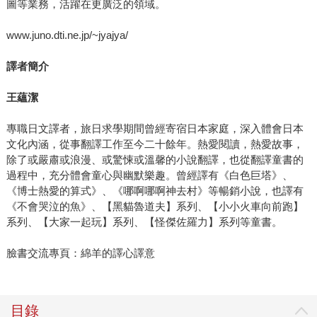
圖等業務，活躍在更廣泛的領域。
www.juno.dti.ne.jp/~jyajya/
譯者簡介
王蘊潔
專職日文譯者，旅日求學期間曾經寄宿日本家庭，深入體會日本
文化內涵，從事翻譯工作至今二十餘年。熱愛閱讀，熱愛故事，
除了或嚴肅或浪漫、或驚悚或溫馨的小說翻譯，也從翻譯童書的
過程中，充分體會童心與幽默樂趣。曾經譯有《白色巨塔》、
《博士熱愛的算式》、《哪啊哪啊神去村》等暢銷小說，也譯有
《不會哭泣的魚》、【黑貓魯道夫】系列、【小小火車向前跑】
系列、【大家一起玩】系列、【怪傑佐羅力】系列等童書。
臉書交流專頁：綿羊的譯心譯意
目錄