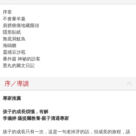
序章
不會暈羊羹
肩膀痠痛地藏饅頭
隱形貼紙
無底洞魷魚
海鷗糖
靈感豆沙苞
番外篇 神祕的訪客
墨丸的圖文日記
序／導讀
專家推薦
孩子的成長煩惱，有解
李儀婷 薩提爾教養‧親子溝通專家
孩子的成長只有一次，這是一句老掉牙的話，但成長的旅程，該