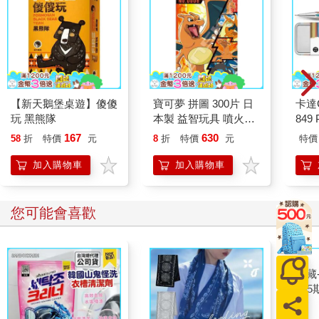
【新天鵝堡桌遊】傻傻
寶可夢 拼圖 300片 日
卡達C
玩 黑熊隊
本製 益智玩具 噴火龍
849 
超夢 神奇寶貝 ENSKY
筆 E
167
630
58
折
特價
元
8
折
特價
元
特價
加入購物車
加入購物車
您可能會喜歡