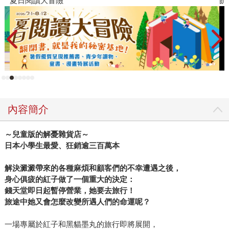
夏日閱讀大冒險
飢
內容簡介
～兒童版的解憂雜貨店～
日本小學生最愛、狂銷逾三百萬本
解決澱澱帶來的各種麻煩和顧客們的不幸遭遇之後，
身心俱疲的紅子做了一個重大的決定：
錢天堂即日起暫停營業，她要去旅行！
旅途中她又會怎麼改變所遇人們的命運呢？
一場專屬於紅子和黑貓墨丸的旅行即將展開，