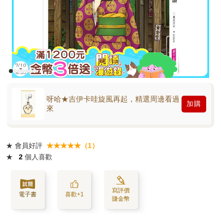
呀哈★吉伊卡哇旋風再起，精選周邊看過
加購
來
★
會員好評
★★★★★（1）
★
2
個人喜歡
寫評價
電子書
喜歡+1
賺金幣