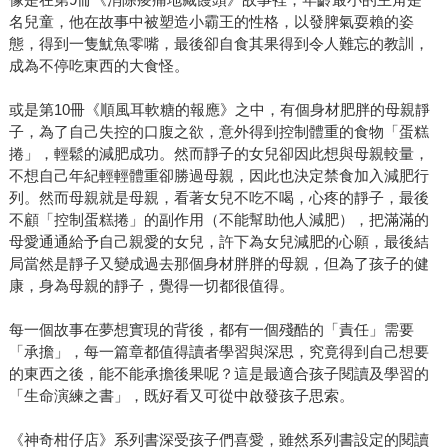
名兒童，他在故事中被塑造小霸王的性格，以發脾氣耍賴的姿
態，得到一隻魷魚零嘴，最後卻自食其果得到令人難忘的教訓，
成為不停吃東西的大食怪。
或是第10冊《順風耳軟糖的報應》之中，有個身材肥胖的母親靜
子，為了自己失控的口腹之欲，意外得到控制體重的食物「蛋糕
捲」，輕鬆的減肥成功。然而靜子的女兒卻因此想與母親較量，
不想自己年紀輕輕體重卻勝過母親，因此也決定禁食加入減肥行
列。然而母親就是母親，看著女兒不吃不喝，心疼的靜子，最後
不顧「控制蛋糕捲」的副作用（不能幫助他人減肥），把滿滿的
母愛通通給予自己親愛的女兒，許下為女兒減肥的心願，最後結
局當然是靜子又變成過去那個身材胖胖的母親，但為了孩子的健
康，身為母親的靜子，覺得一切都很值得。
每一個故事在夢想實現的背後，都有一個殘酷的「責任」需要
「承擔」，每一篇章都值得讀者學習與深思，究竟得到自己想要
的東西之後，能不能承擔後果呢？這是最適合孩子閱讀及學習的
「生命演練之書」，既好看又可從中啟發孩子思索。
《神奇柑仔店》系列書深受孩子們喜愛，雖然系列書設定的閱讀