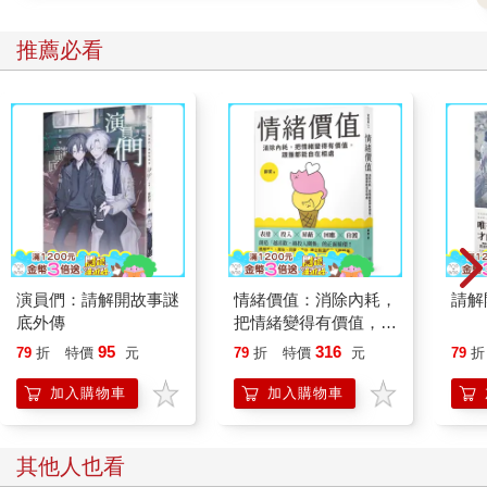
推薦必看
演員們：請解開故事謎
情緒價值：消除內耗，
請解
底外傳
把情緒變得有價值，跟
誰都能自在相處
95
316
79
折
特價
元
79
折
特價
元
79
折
加入購物車
加入購物車
其他人也看