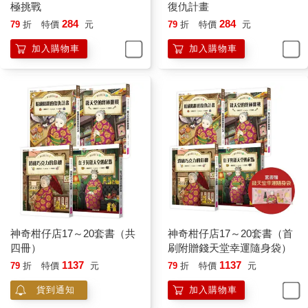
極挑戰
復仇計畫
284
284
79
折
特價
元
79
折
特價
元
加入購物車
加入購物車
神奇柑仔店17～20套書（共
神奇柑仔店17～20套書（首
四冊）
刷附贈錢天堂幸運隨身袋）
1137
1137
79
折
特價
元
79
折
特價
元
貨到通知
加入購物車