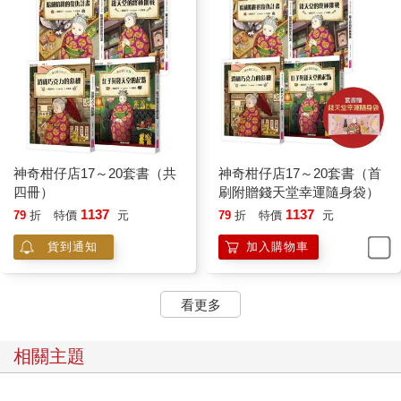
神奇柑仔店17～20套書（共
神奇柑仔店17～20套書（首
四冊）
刷附贈錢天堂幸運隨身袋）
1137
1137
79
折
特價
元
79
折
特價
元
貨到通知
加入購物車
看更多
相關主題