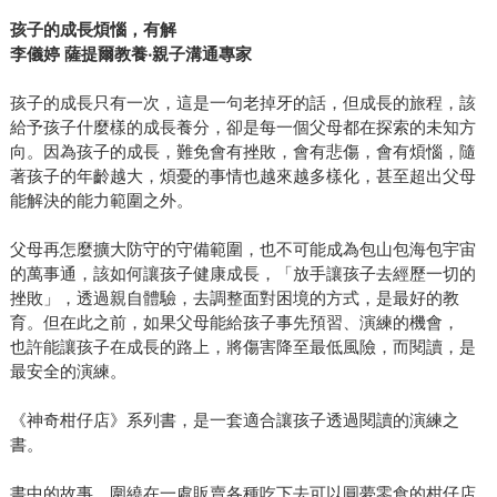
孩子的成長煩惱，有解
李儀婷 薩提爾教養‧親子溝通專家
孩子的成長只有一次，這是一句老掉牙的話，但成長的旅程，該
給予孩子什麼樣的成長養分，卻是每一個父母都在探索的未知方
向。因為孩子的成長，難免會有挫敗，會有悲傷，會有煩惱，隨
著孩子的年齡越大，煩憂的事情也越來越多樣化，甚至超出父母
能解決的能力範圍之外。
父母再怎麼擴大防守的守備範圍，也不可能成為包山包海包宇宙
的萬事通，該如何讓孩子健康成長，「放手讓孩子去經歷一切的
挫敗」，透過親自體驗，去調整面對困境的方式，是最好的教
育。但在此之前，如果父母能給孩子事先預習、演練的機會，
也許能讓孩子在成長的路上，將傷害降至最低風險，而閱讀，是
最安全的演練。
《神奇柑仔店》系列書，是一套適合讓孩子透過閱讀的演練之
書。
書中的故事，圍繞在一處販賣各種吃下去可以圓夢零食的柑仔店