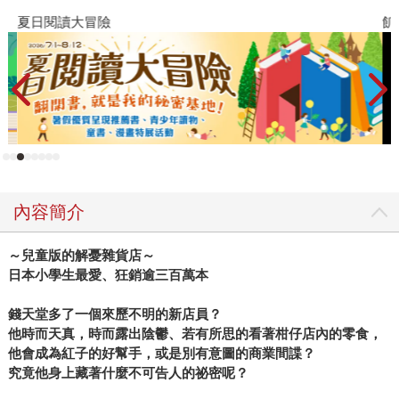
夏日閱讀大冒險
飢
內容簡介
～兒童版的解憂雜貨店～
日本小學生最愛、狂銷逾三百萬本
錢天堂多了一個來歷不明的新店員？
他時而天真，時而露出陰鬱、若有所思的看著柑仔店內的零食，
他會成為紅子的好幫手，或是別有意圖的商業間諜？
究竟他身上藏著什麼不可告人的祕密呢？