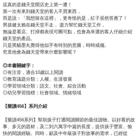
這真的是錢天堂開店史上第一遭！
第一次有來到錢天堂的客人不買東西，
而是說：「我想留在這裡」，更奇怪的是，紅子居然答應了！
男孩健太賴在錢天堂不走， 盡力幫忙錢天堂工作，
無論是看店、打掃都表現可圈可點，也會為幸運的客人仔細介紹
錢天堂的產品。
只是黑貓墨丸覺得他似乎有特別的意圖，時時戒備。
究竟他會為錢天堂帶來什麼影響呢？
◎
本書關鍵字：
◎有注音，適合10歲以上閱讀
◎教育議題分類：人權、生涯發展
◎學習領域分類：語文、社會、綜合活動
◎幼兒學習指標：社會領域、情緒領域
【樂讀456】系列介紹
【樂讀456系列】幫助孩子打通閱讀關節的最佳讀物。以好看的故
事、多元的題材，及二到六萬字中篇的長度，提供孩子豐富、愉
快的閱讀經驗。同時，顧及中年級孩子對故事的需求，已經從