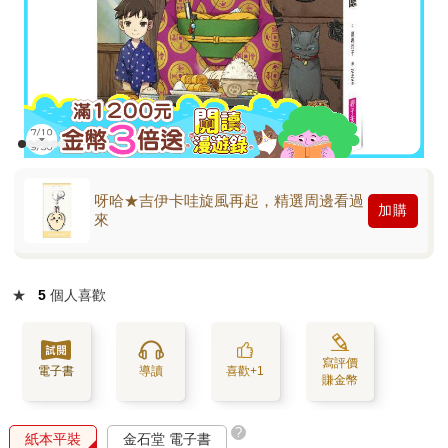
呀哈★吉伊卡哇旋風再起，精選周邊看過
加購
來
★
5
個人喜歡
寫評價
電子書
導讀
喜歡+1
賺金幣
?
紙本平裝
金石堂 電子書