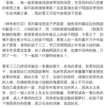
「承擔」，每一篇章都值得讀者學習與深思，究竟得到自己想要
的東西之後，能不能承擔後果呢？這是最適合孩子閱讀及學習的
「生命演練之書」，既好看又可從中啟發孩子思索。
《神奇柑仔店》系列書深受孩子們喜愛，雖然系列書設定的閱讀
年齡是小三、小四的孩子，而《消除痠痛地藏饅頭》、《順風耳
軟糖的報應》更標著適合四年級以上的孩子閱讀，乍看之下，彷
彿不適合青少年以上的孩子閱讀，事實上此一系列書不只中年級
孩子愛看，連我的孩子三三，早已習慣閱讀少年長篇小說的她，
都非常喜愛這套書，前八冊她閱讀完之後，從書中回神的她，只
問了一句：「下一集呢？什麼時候會出？」
看來三三已經深深被這一套書給吸引，並為此著迷。其實別說孩
子，就連我自己在閱讀故事時，也經常因為作者屢屢不斷改變說
故事的框架，藉由主角「紅子」去旅行的路程，碰撞出形形色色
的人物，彷彿經典浪遊小說般的瑰麗境遇，讓人不可自拔。
我自己最喜歡的一篇，則是長年孤單生活的男人，因為太太過
世，自己一個人在世上失去生活的樂趣，而夢想成為一隻白鳥的
故事，成人才懂得的悲涼，寫來卻如童話般綺麗夢幻，給孩子留
下無限美好的想像，真正生命的演練，進源於此。