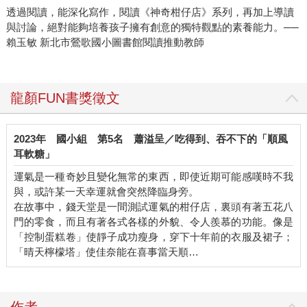
透過閱讀，能深化寫作，閱讀《神奇柑仔店》系列，再加上導讀
與討論，絕對能夠培養孩子擁有創意的獨特觀點的素養能力。──
賴玉敏 新北市鶯歌國小圖書館閱讀推動教師
龍顏FUN書獎徵文
2023年
國小組
第5名
蕭溢呈／吃得到、吞不下的「順風
耳軟糖」
運氣是一種奇妙且變化無常的東西，即使近期可能感嘆時不我
與，或許某一天幸運就會突然降臨身旁。
在故事中，錢天堂是一間測試運氣的柑仔店，裏頭有著五花八
門的零食，而且有著各式各樣的外貌、令人羨慕的功能。像是
「控制蛋糕卷」使靜子成功瘦身，穿下十年前的衣服及裙子；
「晴天檸檬塔」使佳奈能在喜事當天順…
作者