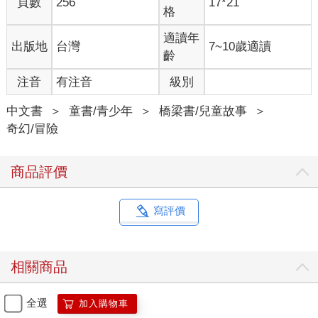
頁數
256
17*21
格
適讀年
出版地
台灣
7~10歲適讀
齡
注音
有注音
級別
中文書
＞
童書/青少年
＞
橋梁書/兒童故事
＞
奇幻/冒險
商品評價
寫評價
相關商品
全選
加入購物車