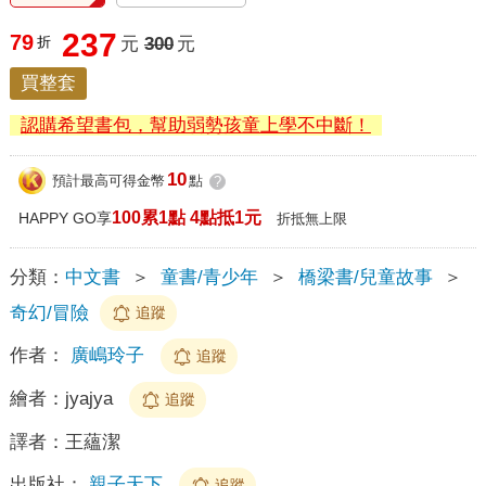
237
79
折
元
300
元
買整套
認購希望書包，幫助弱勢孩童上學不中斷！
10
預計最高可得金幣
點
?
100累1點 4點抵1元
HAPPY GO享
折抵無上限
分類：
中文書
＞
童書/青少年
＞
橋梁書/兒童故事
＞
奇幻/冒險
追蹤
作者：
廣嶋玲子
追蹤
繪者：
jyajya
追蹤
譯者：
王蘊潔
出版社：
親子天下
追蹤