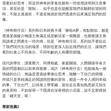
需要好好思考，而這些神奇的零食也都有一些使用說明與注意事
項，甚至於是「限制」，似乎也是在提醒當我們在馳騁欲望的同
時，不能太過逾矩，不過並無損於我們透過作品來滿足我們的想
像。
《神奇柑仔店》系列和日本經典卡通「哆啦A夢」有點類似，都是
透過某個媒介物讓主角滿足或是解決某一個難題，也都會讓主角
與讀者之間產生一些共鳴，但是「神奇柑仔店」系列似乎更貼近
了我們現代生活的場景，情節也更深入貼近我們的生活，讓我們
看到社會上不同身分、不同年齡的人有哪些煩惱。
現代的學生，課業壓力、同儕相處、家庭關係、人際關係等各方
面的問題都比以前來得複雜，或許《神奇柑仔店》也能做為一個
情緒的出口，無論是透過故事換位思考，脫離一下自己的煩惱，
抑或只是單純滿足於閱讀與想像的喜悅，都是一件令人感到幸福
的事。下次出門，記得身上帶零錢，當你走在看似熟悉卻又陌生
的巷弄時，不妨探尋一下隱身在深巷裡的小店面，說不定那裡就
是「錢天堂」呢！
專家推薦2