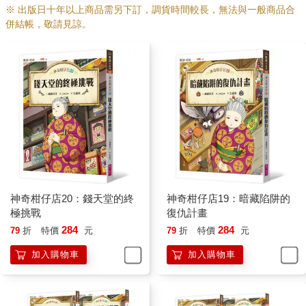
※ 出版日十年以上商品需另下訂，調貨時間較長，無法與一般商品合
併結帳，敬請見諒。
神奇柑仔店20：錢天堂的終
神奇柑仔店19：暗藏陷阱的
極挑戰
復仇計畫
284
284
79
折
特價
元
79
折
特價
元
加入購物車
加入購物車