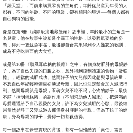
「錢天堂」，而前來購買零食的主角們，年齡從兒童到年長的人
都有，不同的年齡、不同的職業，卻有相同的境遇──每個人都有
自己獨特的困擾。
像是在第9冊《消除痠痛地藏饅頭》故事裡，年齡最小的主角是一
名兒童，他在故事中被塑造小霸王的性格，以發脾氣耍賴的姿
態，得到一隻魷魚零嘴，最後卻自食其果得到令人難忘的教訓，
成為不停吃東西的大食怪。
或是第10冊《順風耳軟糖的報應》之中，有個身材肥胖的母親靜
子，為了自己失控的口腹之欲，意外得到控制體重的食物「蛋糕
捲」，輕鬆的減肥成功。然而靜子的女兒卻因此想與母親較量，
不想自己年紀輕輕體重卻勝過母親，因此也決定禁食加入減肥行
列。然而母親就是母親，看著女兒不吃不喝，心疼的靜子，最後
不顧「控制蛋糕捲」的副作用（不能幫助他人減肥），把滿滿的
母愛通通給予自己親愛的女兒，許下為女兒減肥的心願，最後結
局當然是靜子又變成過去那個身材胖胖的母親，但為了孩子的健
康，身為母親的靜子，覺得一切都很值得。
每一個故事在夢想實現的背後，都有一個殘酷的「責任」需要