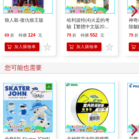
狼人殺-復仇狼王版
哈利波特(4)火盃的考
神奇
驗【繁體中文版20週
除皺
年紀念】
124
552
69
折
特價
元
79
折
特價
元
79
折
加入購物車
加入購物車
您可能也需要
全套5款 Skater JOHN
北極熊室內防滑膠帶
百樂果