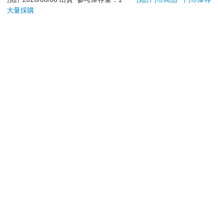
大量採購
加入購物車
加入購物車
訂購/退換貨須知
加入金石堂 LINE 官方帳號『完成綁定』，隨時掌握出貨動
態：
提醒您！！
金石堂及銀行均不會請您操作ATM! 如接獲電話要求您前往
ATM提款機，請不要聽從指示，以免受騙上當！
退換貨須知：
**提醒您，鑑賞期不等於試用期，退回商品須為全新狀態**
依據「消費者保護法」第19條及行政院消費者保護處公告之