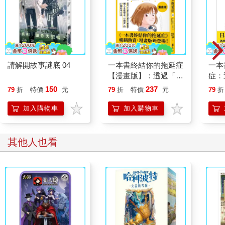
請解開故事謎底 04
一本書終結你的拖延症
一本
【漫畫版】：透過「小
症：
行動」打開大腦的行動
開大
150
237
79
折
特價
元
79
折
特價
元
79
折
開關，懶人也能變身
人也
「行動派」的37個科
的3
加入購物車
加入購物車
學方法
其他人也看