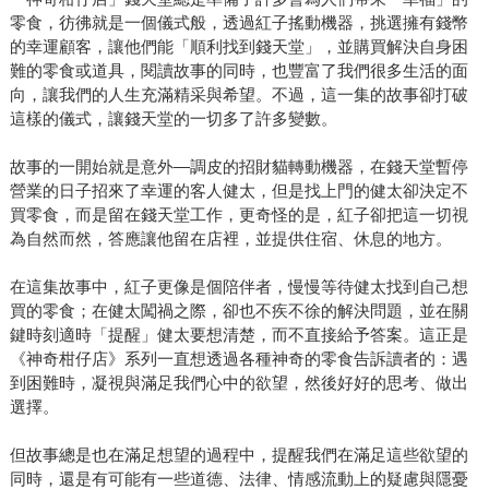
零食，彷彿就是一個儀式般，透過紅子搖動機器，挑選擁有錢幣
的幸運顧客，讓他們能「順利找到錢天堂」，並購買解決自身困
難的零食或道具，閱讀故事的同時，也豐富了我們很多生活的面
向，讓我們的人生充滿精采與希望。不過，這一集的故事卻打破
這樣的儀式，讓錢天堂的一切多了許多變數。
故事的一開始就是意外—調皮的招財貓轉動機器，在錢天堂暫停
營業的日子招來了幸運的客人健太，但是找上門的健太卻決定不
買零食，而是留在錢天堂工作，更奇怪的是，紅子卻把這一切視
為自然而然，答應讓他留在店裡，並提供住宿、休息的地方。
在這集故事中，紅子更像是個陪伴者，慢慢等待健太找到自己想
買的零食；在健太闖禍之際，卻也不疾不徐的解決問題，並在關
鍵時刻適時「提醒」健太要想清楚，而不直接給予答案。這正是
《神奇柑仔店》系列一直想透過各種神奇的零食告訴讀者的：遇
到困難時，凝視與滿足我們心中的欲望，然後好好的思考、做出
選擇。
但故事總是也在滿足想望的過程中，提醒我們在滿足這些欲望的
同時，還是有可能有一些道德、法律、情感流動上的疑慮與隱憂