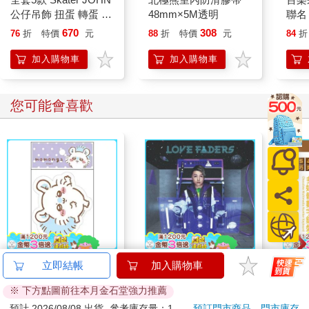
公仔吊飾 扭蛋 轉蛋 模
48mm×5M透明
聯名
型 吊飾 包包吊飾 滑板
670
308
76
折
特價
元
88
折
特價
元
84
折
小狗 狗狗
BUSHIROAD
加入購物車
加入購物車
您可能會喜歡
吉伊卡哇 造型貼紙-紫
ENDRECHERI_LOVE
KTN
立即結帳
加入購物車
FADERS_Limited
媒體
※ 下方點圖前往本月金石堂強力推薦
Edition B（CD＋
67
650
96
折
特價
元
特價
元
649
DVD）
預計 2026/08/08 出貨
參考庫存量：1
預訂門市商品
門市庫存