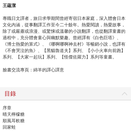
王蘊潔
專職日文譯者，旅日求學期間曾經寄宿日本家庭，深入體會日本
文化內涵，從事翻譯工作至今二十餘年。熱愛閱讀，熱愛故事，
除了或嚴肅或浪漫、或驚悚或溫馨的小說翻譯，也從翻譯童書的
過程中，充分體會童心與幽默樂趣。曾經譯有《白色巨塔》、
《博士熱愛的算式》、《哪啊哪啊神去村》等暢銷小說，也譯有
《不會哭泣的魚》、【黑貓魯道夫】系列、【小小火車向前跑】
系列、【大家一起玩】系列、【怪傑佐羅力】系列等童書。
臉書交流專頁：綿羊的譯心譯意
目錄
序章
晴天檸檬糖
順風耳軟糖
回家蛙