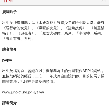
廣嶋玲子
出生於神奈川縣，以《水妖森林》獲得少年冒險小說大獎。著有
《送行者的女兒》、《鐵匠的女兒》、《盜角妖傳》、《幽靈貓
福子》、《追魂者》、「魔女犬碰碰」系列、「半個神」系列、
「鬼辻有鬼」系列。
繪者簡介
jyajya
出生於福岡縣，曾經在以手機業務為主的公司製作APP和網站，
並協助網站的經營，二〇一一年成為自由設計師。目前拓展了插
圖等業務，活躍在更廣泛的領域。
www.juno.dti.ne.jp/~jyajya/
譯者簡介