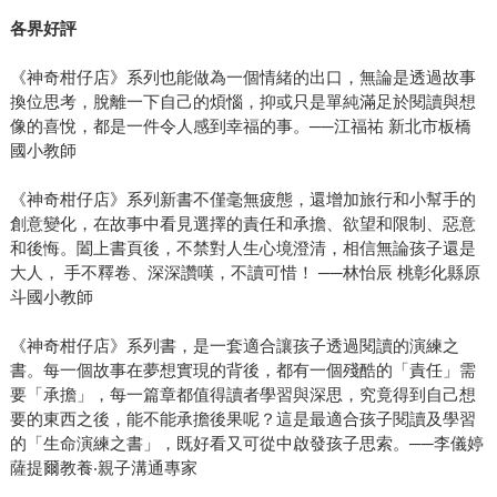
各界好評
《神奇柑仔店》系列也能做為一個情緒的出口，無論是透過故事
換位思考，脫離一下自己的煩惱，抑或只是單純滿足於閱讀與想
像的喜悅，都是一件令人感到幸福的事。──江福祐 新北市板橋
國小教師
《神奇柑仔店》系列新書不僅毫無疲態，還增加旅行和小幫手的
創意變化，在故事中看見選擇的責任和承擔、欲望和限制、惡意
和後悔。闔上書頁後，不禁對人生心境澄清，相信無論孩子還是
大人， 手不釋卷、深深讚嘆，不讀可惜！ ──林怡辰 桃彰化縣原
斗國小教師
《神奇柑仔店》系列書，是一套適合讓孩子透過閱讀的演練之
書。每一個故事在夢想實現的背後，都有一個殘酷的「責任」需
要「承擔」，每一篇章都值得讀者學習與深思，究竟得到自己想
要的東西之後，能不能承擔後果呢？這是最適合孩子閱讀及學習
的「生命演練之書」，既好看又可從中啟發孩子思索。──李儀婷
薩提爾教養‧親子溝通專家