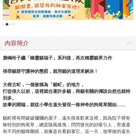
內容簡介
廣嶋玲子繼「幽靈貓福子」系列後，再次稱霸貓界力作
得罪貓群守護神的懲罰，就用貓的道理來解決！
大根古町，一個被稱為「貓町」的地方，
打從很久以前，這裡就住著許多貓，與貓有關的傳說自然也就特
別多。
故事的開端，就從小學生遠矢發現一株神奇的狗尾草開始……
貓町裡有間破破爛爛的屋子，遠矢很喜歡來這裡，因為院子裡有
株特別的狗尾草，總是隨風搖曳，閃閃發光的好吸引人，旁邊還
有不同的貓咪圍繞，就像是在看顧著它。這一天，放學後的遠矢