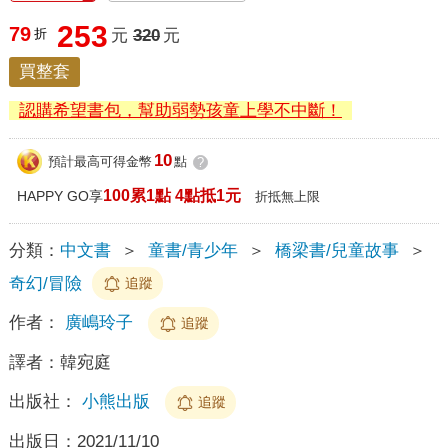
253
79
折
元
320
元
買整套
認購希望書包，幫助弱勢孩童上學不中斷！
10
預計最高可得金幣
點
?
100累1點 4點抵1元
HAPPY GO享
折抵無上限
分類：
中文書
＞
童書/青少年
＞
橋梁書/兒童故事
＞
奇幻/冒險
追蹤
作者：
廣嶋玲子
追蹤
譯者：
韓宛庭
出版社：
小熊出版
追蹤
出版日：
2021/11/10