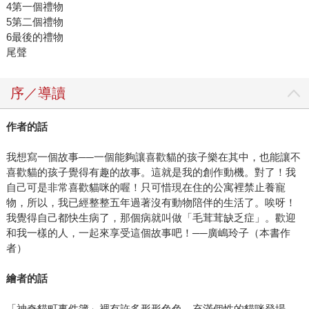
4第一個禮物
5第二個禮物
6最後的禮物
尾聲
序／導讀
作者的話
我想寫一個故事──一個能夠讓喜歡貓的孩子樂在其中，也能讓不
喜歡貓的孩子覺得有趣的故事。這就是我的創作動機。對了！我
自己可是非常喜歡貓咪的喔！只可惜現在住的公寓裡禁止養寵
物，所以，我已經整整五年過著沒有動物陪伴的生活了。唉呀！
我覺得自己都快生病了，那個病就叫做「毛茸茸缺乏症」。歡迎
和我一樣的人，一起來享受這個故事吧！──廣嶋玲子（本書作
者）
繪者的話
「神奇貓町事件簿」裡有許多形形色色、充滿個性的貓咪登場，