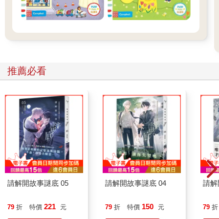
推薦必看
請解開故事謎底 05
請解開故事謎底 04
請解
221
150
79
折
特價
元
79
折
特價
元
79
折