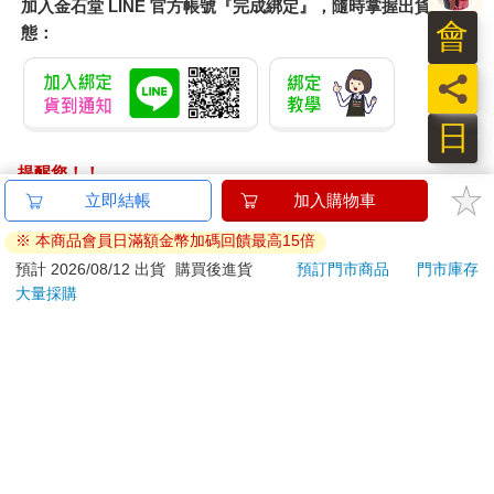
加入金石堂 LINE 官方帳號『完成綁定』，隨時掌握出貨動
會
態：
員
日
提醒您！！
金石堂及銀行均不會請您操作ATM! 如接獲電話要求您前往
ATM提款機，請不要聽從指示，以免受騙上當！
退換貨須知：
**提醒您，鑑賞期不等於試用期，退回商品須為全新狀態**
依據「消費者保護法」第19條及行政院消費者保護處公告之
「通訊交易解除權合理例外情事適用準則」，以下商品購買
後，除商品本身有瑕疵外，將不提供7天的猶豫期：
易於腐敗、保存期限較短或解約時即將逾期。（如：生
鮮食品）
依消費者要求所為之客製化給付。（客製化商品）
報紙、期刊或雜誌。（含MOOK、外文雜誌）