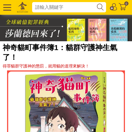
0
神奇貓町事件簿1：貓群守護神生氣
了！
得罪貓群守護神的懲罰，就用貓的道理來解決！