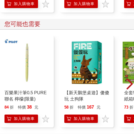
加入購物車
加入購物車
您可能也需要
百樂果汁筆0.5 PURE
【新天鵝堡桌遊】傻傻
全套
聯名 檸檬(限量)
玩 土狗隊
紙箱
電子
38
167
84
折
特價
元
58
折
特價
元
73
折
酷洛
KIT
加入購物車
加入購物車