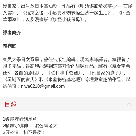
漫畫家，出生於日本高知縣。作品有《明治煤氣燈妖夢抄──茜屋
八雲》、《結束之後，小凪要和蜘蛛怪亞沙一起生活》、《凹凸
華爾滋》，以及漫畫版《妖怪小孩保母》。
譯者簡介
韓宛庭
東吳大學日文系畢，曾任出版社編輯，現為專職譯者。家裡養了
很多隻貓，很高興能遇到這部可愛的貓咪作品。譯有《魔女宅急
便6：各自的旅程》、《暖和和手套國》、《刑警家的孩子》、
《星期五的書店》和《來蓋祕密基地吧》等埋藏童趣的作品。聯
絡信箱：niwa0210@gmail.com
目錄
1破屋裡的狗尾草
2貓群守護神──混色貓老大
3原來這一切不是夢！