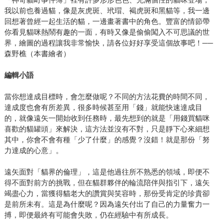
我以前也養過貓，像是灰虎斑、玳瑁、褐虎斑和黑貓等，我一邊
回想著曾經一起生活的貓，一邊畫著書中的角色。豐富的情節帶
你看見貓咪熱鬧有趣的一面，有時又像是偷偷闖入不可思議的世
界，繪圖的過程讓我非常愉快，請各位好好享受這個故事吧！──
森野樵（本書繪者）
編輯小語
當你想達成目標時，會怎麼做呢？不同的方法花費的時間不同，
達成度也會有所差異，很多時候甚至用「錢」就能快速達成目
的，就像遠矢一開始收到任務時，最先想到的就是「用錢買貓咪
喜歡的貓罐頭」來解決，這方法並沒有不對，只是靜下心來細想
其中，你會不會有種「少了什麼」的感覺？沒錯！就是那份「努
力達成的心意」。
遠矢面對「貓界的倫理」，這是他過往所不熟悉的領域，即便不
得不面對前方的挑戰，但在貓群夥伴的輪流陪伴與指引下，遠矢
竭盡心力，當獲得貓老大的讚賞與笑容時，那份受肯定的珍貴卻
是前所未有。這是為什麼呢？因為遠矢付出了自己的力量奮力一
搏，即便最終有可能會失敗，仍在經驗中有所成長。