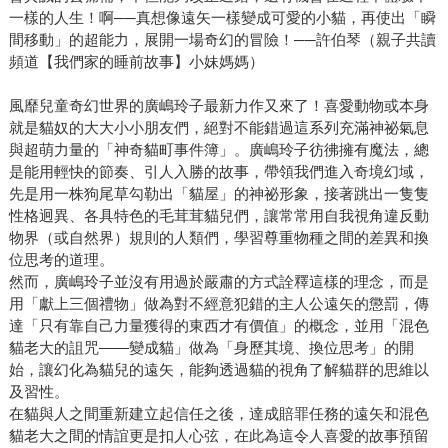
一樣的人生！啊──真想像遠矢一樣變成可愛的小貓，再使出「瞬
間移動」的超能力，展開一場奇幻的冒險！──許伯琴（親子共讀
頻道【我們家的睡前故事】小妹媽媽）
風靡兒童奇幻世界的廣嶋玲子最新力作又來了！喜愛動物或本身
就是貓奴的大大小小朋友們，絕對不能錯過這系列充滿神祕氣息
與超萌力量的「神奇貓町事件簿」。廣嶋玲子彷彿擁有魔法，總
是能用輕快的節奏、引人入勝的故事，帶領我們進入奇境幻域，
先是用一株狗尾草勾勒出「貓屋」的神祕形象，接著跳出一隻隻
性格迥異、各具特色的毛茸茸貓兒們，讓常常用自我視角違反動
物界（或自然界）規則的人類們，學習尊重物種之間的差異和換
位思考的道理。
然而，廣嶋玲子並沒有用過於嚴肅的方式詮釋這樣的理念，而是
用「獻上三個禮物」做為對不經意犯錯的主人公遠矢的懲罰，傳
達「只有靠自己力量獲得的東西才有價值」的概念，並用「混色
貓老大的詛咒——變成貓」做為「身歷其境、換位思考」的開
始，讓幻化為貓兒的遠矢，能夠透過貓的視角了解貓群的思維以
及習性。
在貓與人之間重新建立起信任之後，達成賠罪任務的遠矢和混色
貓老大之間的情誼更是扣人心弦，在此為這令人喜愛的故事預留