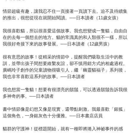
情節超級有趣，讓我忍不住一頁接著一頁讀下去。迫不及待續集
的推出，很想從現在就開始閱讀。──日本讀者（11歲女孩）
我很喜歡貓，所以很喜愛這個故事。我也想變成一隻貓，自由自
在的去每一個想去的地方。貓的常識真的和人類很不一樣，所以
我很好奇接下來的故事發展。──日本讀者（12歲男孩）
很有意思的故事！從精采的情節中，提醒我們吸取生活中的教
訓，並帶出孩子間想要維繫友誼，卻不慎用錯方式的相處過程。
廣嶋玲子創作的兒童讀物很吸引人，繼「幽靈貓福子」系列後，
我也非常喜歡這系列的故事。──日本讀者
我也想當一隻貓！想要有很漂亮的鬍鬚，可以透過鬍鬚告訴我很
多神奇的事。──日本讀者
書中情節像是幻想又像是現實，還帶點刺激。我最喜歡「銀狐」
這個角色，一身銀灰色十分優雅。──日本書店店員
貓群的守護神！從標題開始，就有一種即將捲入神祕事件的感