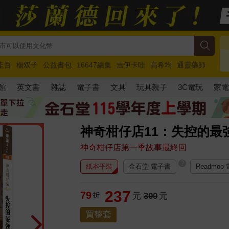
圭吾
楊双子
公益書包
16647續集
吉伊卡哇
高希均
通靈藥師
路邊攤新作
馬斯克
玩具總動員5
超慢跑
館
英文書
雜誌
電子書
文具
玩具親子
3C電玩
家
神奇柑仔店11：失控的最
神奇柑仔店第一季故事最終回
?
紙本平裝
金石堂 電子書
Readmoo
237
79
折
元
300
元
買整套