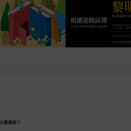
付澱澱呢？