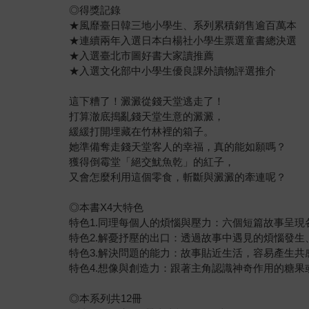
◎得獎記錄
★風靡臺日韓三地小學生、系列累積銷售逾百萬本
★連續兩年入選日本白楊社小學生票選童書總決選
★入選臺北市圖好書大家讀推薦
★入選文化部中小學生優良課外讀物評選推介
這下糟了！澱澱從錢天堂逃走了！
打算澈底搗亂錢天堂生意的澱澱，
緩緩打開埋藏在竹林裡的箱子。
她準備奪走錢天堂客人的幸福，真的能如願嗎？
獲得倒霉堂「絕交魷魚乾」的紅子，
又會怎麼利用這個零食，斬斷與澱澱的牽連呢？
◎本書X4大特色
特色1.同理每個人的煩惱與壓力：六個短篇故事呈
特色2.解憂抒壓的出口：透過故事中遇見的煩惱發
特色3.解決問題的能力：故事貼近生活，容易產生
特色4.想像與創造力：跟著主角認識神奇作用的糖
◎本系列共12冊