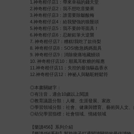
1.神奇柑仔店1：帶來幸福的錢天堂
2.神奇柑仔店2：我不想吃音樂果
3.神奇柑仔店3：誰需要除皺酸梅
4.神奇柑仔店4：給我變強的狼饅頭
5.神奇柑仔店5：我不要帥哥面具！
6.神奇柑仔店6：忍耐鉛筆大逆襲
7. 神奇柑仔店7：糟糕!我吃了款待梨
8. 神奇柑仔店8：SOS!救急媽媽面具
9. 神奇柑仔店9：消除痠痛地藏鰻頭
10. 神奇柑仔店10：順風耳軟糖的報應
11.神奇柑仔店11：失控的最強驅蟲香水
12.神奇柑仔店12：神祕人與駱駝輕鬆符
◎本書關鍵字：
◎有注音，適合10歲以上閱讀
◎教育議題分類：人權、生涯發展、家政
◎學習領域分類：社會、健康與體育、藝術與人文、
◎幼兒學習指標：社會領域、情緒領域
【樂讀456】系列介紹
【樂讀456系列】幫助孩子打通閱讀關節的最佳讀