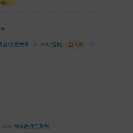
中斷！
上限
梁書/兒童故事
＞
奇幻/冒險
追蹤
?
TOP6_神奇柑仔店系列