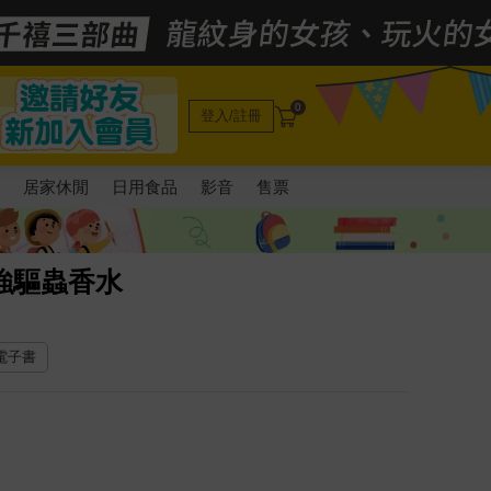
0
登入/註冊
電
居家休閒
日用食品
影音
售票
強驅蟲香水
 電子書