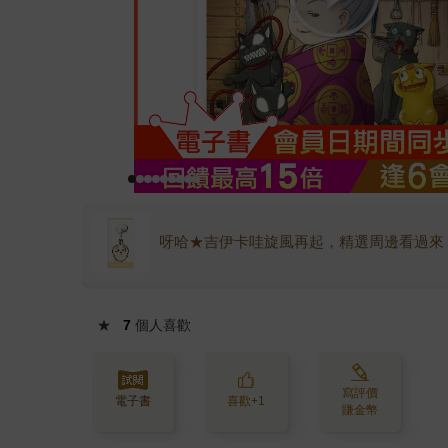
呀哈★吉伊卡哇旋風再起，精選周邊看過來
★
7
個人喜歡
寫評價
電子書
喜歡+1
賺金幣