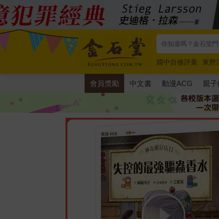
國中自修評量
東野
唯紅花綻放
奧德賽
會員獎勵
中文書
動漫ACG
親子