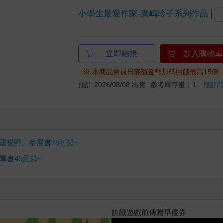
小學生最愛作家-廣嶋玲子系列作品
立即結帳
加入購物車
※ 本商品會員日滿額金幣加碼回饋最高15倍
預計 2026/08/08 出貨
參考庫存量：1
預訂
國視野。參展書75折起~
書45元起~
？（限量作者親簽版）
PUGO噗果聰明書包開學季預購