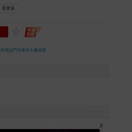
看更多
門市商品
門市庫存
大量採購
優惠
遠流童書展75折