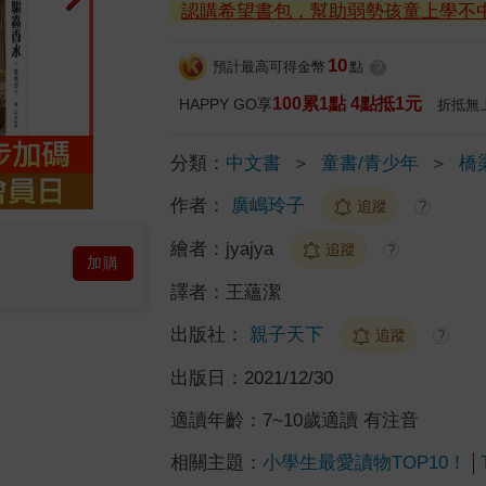
認購希望書包，幫助弱勢孩童上學不
10
預計最高可得金幣
點
?
100累1點 4點抵1元
HAPPY GO享
折抵無
分類：
中文書
＞
童書/青少年
＞
橋
作者：
廣嶋玲子
追蹤
?
繪者：
jyajya
追蹤
?
加購
譯者：
王蘊潔
出版社：
親子天下
追蹤
?
出版日：
2021/12/30
適讀年齡：
7~10歲適讀 有注音
相關主題：
小學生最愛讀物TOP10！