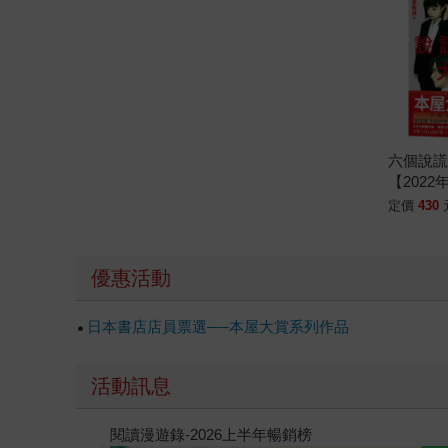
六個說
【202
名．日
定價
430
的燒腦
優惠活動
日本書店店員票選──本屋大賞系列作品
活動訊息
教場電影版