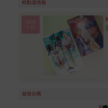
折之外，他也讓書中一一現形的各種校園問題，徹
輕動漫情報
級、潛藏在認同底下的各異心思，就這樣環環相扣
年們的視角，我們看到人心在半純真、半邪惡之間
嗎？就在這樣載浮載沉的思緒中，即便死亡陰影籠
2023
讀者帶來了極大的閱讀樂趣，然而作者也同時藉由
1.12
作品作為一本邏輯嚴謹的本格推理小說，無論從哪
有一個，那就是無論對自己生命的吶喊有多麼無力
超值合購