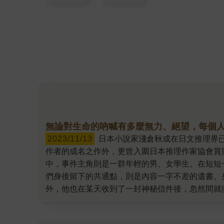
無論對生命的吶喊有多麼無力、絕望，每個
2023/11/13
日本小說家淺倉秋成在日文推理界已是赫赫有名，但有不少讀者是透過《直到教室只剩下一個人》這本書，才第一次認識到這個名字。這本書除了是
作者的成名之作外，更曾入圍日本推理作家協會賞
中，事件主角則是一群年輕的男、女學生。在短短
們身後留下的共通點，則是內容一字不差的遺書。
外，他也在某天收到了一封神秘信件後，忽然間就
到查出「死神」的身分前，劇情快速推進，但凶手
的詭計的過程，極為精采刺激。接著再往下讀，原