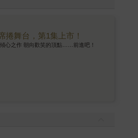
傳遞的特殊超能力、號稱最團結最有愛最棒的班
門。 隨著故事中那群逐步邁向「大人」階段的青少
嗎？不擇手段地施以「惡行」，真的能被社會認同
惚感。 無庸置疑地，《直到教室只剩下一個人》為
有過的苦悶，與內心深處都曾有過的人生探問。本
席捲舞台，第1集上市！
過這本小說，或許作者企圖讓讀者們理解的真相只
 傾心之作 朝向歡笑的頂點……前進吧！