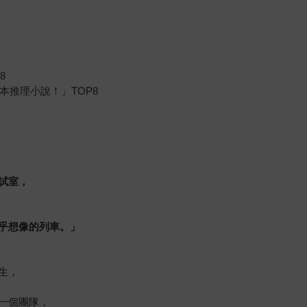
8
本推理小說！」TOP8
試室，
乎想像的列車。」
生，
一個團隊，