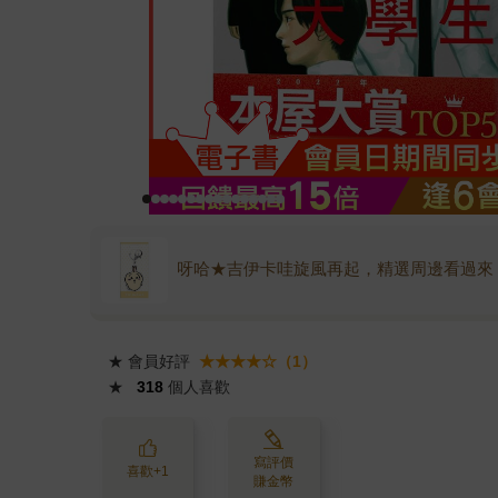
呀哈★吉伊卡哇旋風再起，精選周邊看過來
★
會員好評
★★★★☆（1）
★
318
個人喜歡
寫評價
喜歡+1
賺金幣