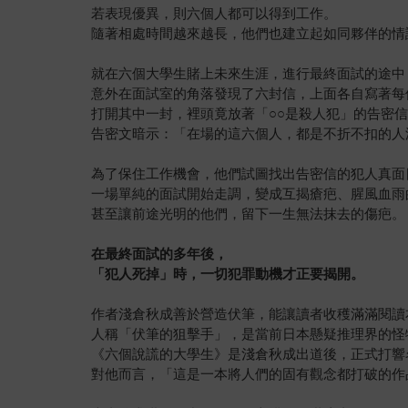
若表現優異，則六個人都可以得到工作。
隨著相處時間越來越長，他們也建立起如同夥伴的情
就在六個大學生賭上未來生涯，進行最終面試的途中
意外在面試室的角落發現了六封信，上面各自寫著每
打開其中一封，裡頭竟放著「○○是殺人犯」的告密
告密文暗示：「在場的這六個人，都是不折不扣的人
為了保住工作機會，他們試圖找出告密信的犯人真面
一場單純的面試開始走調，變成互揭瘡疤、腥風血雨
甚至讓前途光明的他們，留下一生無法抹去的傷疤。
在最終面試的多年後，
「犯人死掉」時，一切犯罪動機才正要揭開。
作者淺倉秋成善於營造伏筆，能讓讀者收穫滿滿閱讀
人稱「伏筆的狙擊手」，是當前日本懸疑推理界的怪
《六個說謊的大學生》是淺倉秋成出道後，正式打響
對他而言，「這是一本將人們的固有觀念都打破的作