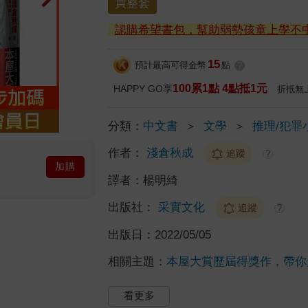
買整套
認購希望書包，幫助弱勢孩童上學不
15
預計最高可得金幣
點
?
100累1點 4點抵1元
HAPPY GO享
折抵無
分類：
中文書
＞
文學
＞
推理/犯罪
作者：
淺倉秋成
追蹤
?
加購
譯者：
楊明綺
出版社：
采實文化
追蹤
?
出版日：
2022/05/05
相關主題：
本屋大賞歷屆得獎作，帶你
看更多