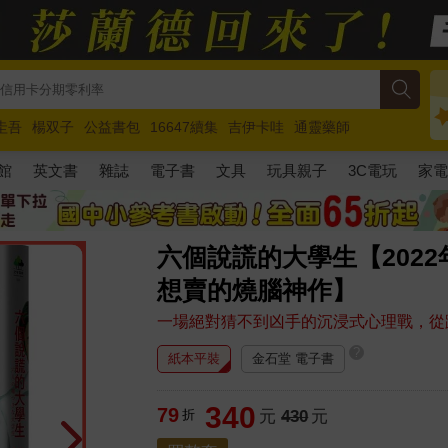
圭吾
楊双子
公益書包
16647續集
吉伊卡哇
通靈藥師
路邊攤新作
馬斯克
玩具總動員5
超慢跑
館
英文書
雜誌
電子書
文具
玩具親子
3C電玩
家
六個說謊的大學生【202
想賣的燒腦神作】
一場絕對猜不到凶手的沉浸式心理戰，從
?
紙本平裝
金石堂 電子書
340
79
折
元
430
元