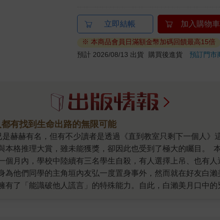
立即結帳
加入購物車
※ 本商品會員日滿額金幣加碼回饋最高15倍
預計 2026/08/13 出貨
購買後進貨
預訂門市
人都有找到生命出路的無限可能
與本格推理大賞，雖未能獲獎，卻因此也受到了極大的矚目。 
一個月內，學校中陸續有三名學生自殺，有人選擇上吊、也有人
身為他們同學的主角垣內友弘一度置身事外，然而就在好友白瀨
擁有了「能識破他人謊言」的特殊能力。自此，白瀨美月口中的兇
是如何讓三名學生以自殺的方式死亡，又該如何阻止凶手接下來
本以為本書就只是一般校園推理小說的讀者，恐怕會忍不住大吃