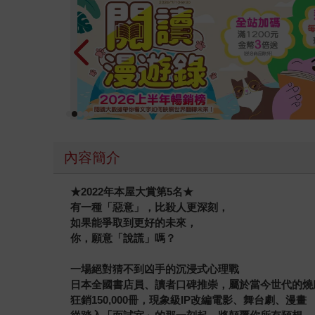
內容簡介
★2022
年本屋大賞
第5名
★
有一種「惡意」，比殺人更深刻，
如果能爭取到更好的未來，
你，願意「說謊」嗎？
一場絕對猜不到凶手的沉浸式心理戰
日本全國書店員、讀者口碑推崇，屬於當今世代的燒
狂銷150,000冊，現象級IP改編電影、舞台劇、漫畫