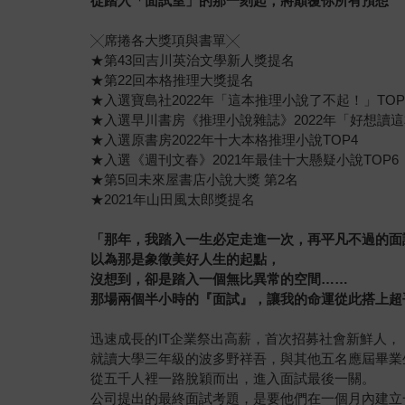
從踏入「面試室」的那一刻起，將顛覆你所有預想
╳席捲各大獎項與書單╳
★第43回吉川英治文學新人獎提名
★第22回本格推理大獎提名
★入選寶島社2022年「這本推理小說了不起！」TOP
★入選早川書房《推理小說雜誌》2022年「好想讀這
★入選原書房2022年十大本格推理小說TOP4
★入選《週刊文春》2021年最佳十大懸疑小說TOP6
★第5回未來屋書店小說大獎 第2名
★2021年山田風太郎獎提名
「那年，我踏入一生必定走進一次，再平凡不過的面
以為那是象徵美好人生的起點，
沒想到，卻是踏入一個無比異常的空間……
那場兩個半小時的『面試』，讓我的命運從此搭上超
迅速成長的IT企業祭出高薪，首次招募社會新鮮人，
就讀大學三年級的波多野祥吾，與其他五名應屆畢業
從五千人裡一路脫穎而出，進入面試最後一關。
公司提出的最終面試考題，是要他們在一個月內建立