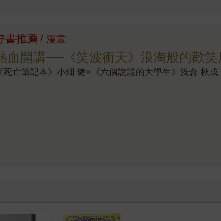
底浮上檯面。故事一路從校園裡的學生自殺案件、在限定學生中
地構成了這本小說的基調，也打開了那道「不能言說」的秘密大
不停來回拉扯。我們忍不住要問：所謂的「正義」是真正的正義
好書推薦
/ 漫畫
罩，但究竟誰才是真正的凶手，甚至令人有種已經不再重要的恍
書中那雙「死神」的手，一針見血地點出了每個人在青春時期都
熱血開講──《笑波衝天》浪淘般的歡笑
一個層面，都高度發揮了其特殊且令人印象深刻的文學成就。透
《死亡筆記本》小畑 健×《六個說謊的大學生》浅倉 秋成
、絕望，但每個人依舊保有找到自己生命出路的無限可能。