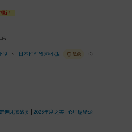
中斷！
上限
小說
＞
日本推理/犯罪小說
追蹤
?
走進閱讀盛宴
2025年度之書
心理懸疑派