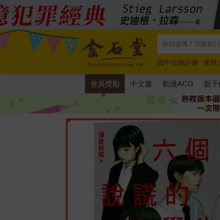
國中自修評量
東野
唯紅花綻放
奧德賽
會員獎勵
中文書
動漫ACG
親子