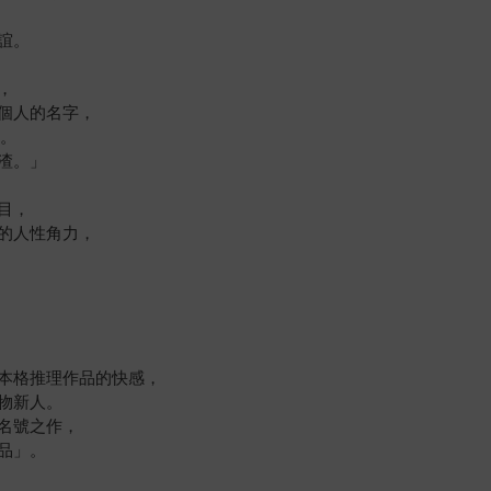
誼。
，
個人的名字，
信。
渣。」
目，
的人性角力，
本格推理作品的快感，
物新人。
名號之作，
品」。