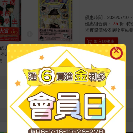
優惠時間：2026/07/10 ~2
優惠組合價：
75
折
特
※實際價格依購物車結
加入購物車
謊的大學生
黑魔法糖果店4：魔女
2年本屋大賞第5
小菊的祕密餅乾
本書店員最想賣
元
定價
330
元
神作】
十字殺手【艾迪．弗林系列 前傳