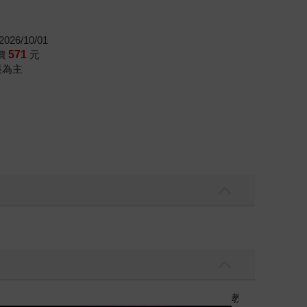
026/10/01
價
571
元
帳為主
】
世界上最透明的