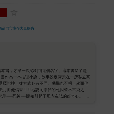
商品
門市庫存
大量採購
本書作為一本推理小說，故事設定背景在一所私立高
選擇跳樓，雖方式各有不同、動機也不明，然而他
美月向他信誓旦旦地說同學們的死因並不單純之
手──死神──開始引起了垣內友弘的好奇心。 直
的犯行，在此階段仍在一個謎團，而挖掘隱藏其中
一驚！因為作者除了將超能力設定加入小說作為轉