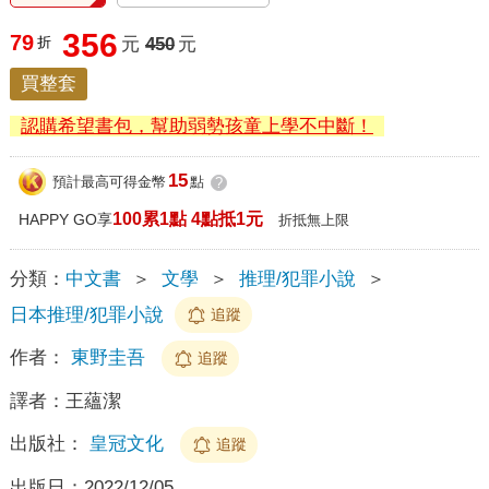
356
79
折
元
450
元
買整套
認購希望書包，幫助弱勢孩童上學不中斷！
15
預計最高可得金幣
點
?
100累1點 4點抵1元
HAPPY GO享
折抵無上限
分類：
中文書
＞
文學
＞
推理/犯罪小說
＞
日本推理/犯罪小說
追蹤
作者：
東野圭吾
追蹤
譯者：
王蘊潔
出版社：
皇冠文化
追蹤
出版日：
2022/12/05