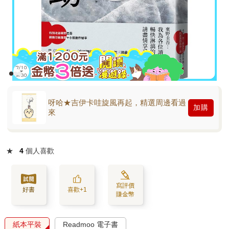
呀哈★吉伊卡哇旋風再起，精選周邊看過
加購
來
★
4
個人喜歡
寫評價
好書
喜歡+1
賺金幣
紙本平裝
Readmoo 電子書