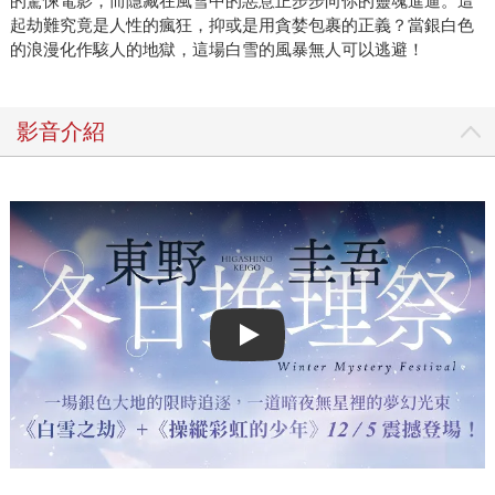
的驚悚電影，而隱藏在風雪中的惡意正步步向你的靈魂進逼。這
起劫難究竟是人性的瘋狂，抑或是用貪婪包裹的正義？當銀白色
的浪漫化作駭人的地獄，這場白雪的風暴無人可以逃避！
影音介紹
Play video