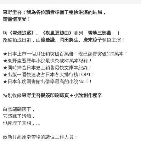
東野圭吾：我為各位讀者準備了暢快淋漓的結局，
請盡情享受！
與
《雪煙追逐》、《疾風迴旋曲》
並列「
雪地三部曲
」！
改編拍成日劇，由
渡邊謙、岡田將生、廣末涼子
領銜主演！
★日本上市一個月狂銷突破百萬冊！現已熱賣突破120萬本！
★東野圭吾歷年小說最快突破80萬本紀錄！
★同時締造日本史上銷售最快文庫本紀錄！
★出版一週快速攻占日本各大排行榜TOP1！
★日本年度圖書館出借率最高的小說No.1！
特別收錄
東野圭吾親簽印刷扉頁＋小說創作秘辛
白雪翩翩落下，
它隱藏了污穢，
也掩埋了真相……
致新月高原滑雪場的諸位工作人員：