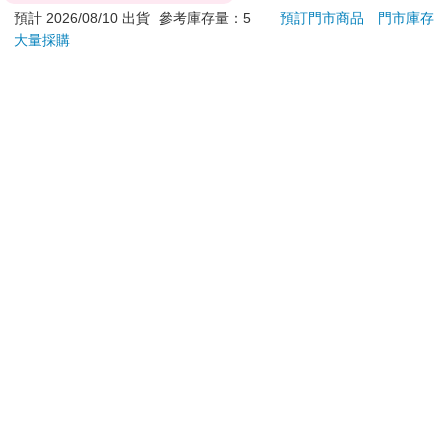
**提醒您，鑑賞期不等於試用期，退回商品須為全新狀態**
預計 2026/08/10 出貨
參考庫存量：5
預訂門市商品
門市庫存
大量採購
依據「消費者保護法」第19條及行政院消費者保護處公告之
「通訊交易解除權合理例外情事適用準則」，以下商品購買
後，除商品本身有瑕疵外，將不提供7天的猶豫期：
易於腐敗、保存期限較短或解約時即將逾期。（如：生
鮮食品）
依消費者要求所為之客製化給付。（客製化商品）
報紙、期刊或雜誌。（含MOOK、外文雜誌）
經消費者拆封之影音商品或電腦軟體。
非以有形媒介提供之數位內容或一經提供即為完成之線
上服務，經消費者事先同意始提供。（如：電子書、電
子雜誌、下載版軟體、虛擬商品…等）
已拆封之個人衛生用品。（如：內衣褲、刮鬍刀、除毛
刀…等）
若非上列種類商品，均享有到貨7天的猶豫期（含例假
日）。
辦理退換貨時，商品（組合商品恕無法接受單獨退貨）必須
是您收到商品時的原始狀態（包含商品本體、配件、贈品、