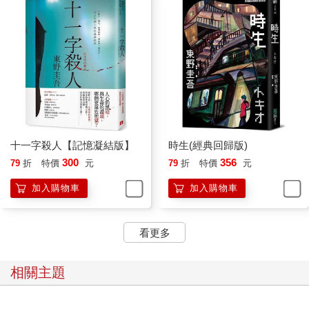
「你是滑雪場的工作人員嗎？」男人問。他應該看到了倉田的防
寒外套上有滑雪場的標誌。
「對，請問有什麼事嗎？」倉田微笑著問，他沒有戴護目鏡，對
方可以清楚看到他的表情。
「請問北月滑雪區在哪裡？」
倉田有點為難。因為他不太想回答這個問題，但又不能不回答。
「就在山頂繼續往上一小段山路，再往北走就到了。」
「你說往上一小段山路，是用走的嗎？」
「對。」
男人微微納悶地看向身旁的女人問：「有那樣的地方嗎？」
十一字殺人【記憶凝結版】
時生(經典回歸版)
女人歪著頭，似乎表示她也不太瞭解。
300
356
79
折
特價
元
79
折
特價
元
「今年的滑雪季還沒有開放那個區域。」倉田說。
「喔喔，原來是這樣。請問是有什麼原因嗎？」
加入購物車
加入購物車
「嗯，是基於安全的考量。因為尚未整備完善。」
「你的意思是說，還未確認那裡安全無虞嗎？」
「沒錯，就是這樣，很抱歉，造成兩位的困擾。」倉田鞠躬道
看更多
歉。
「這樣啊，真是太遺憾了。我聽說還有其他滑雪區域，覺得既然
相關主題
來了，很想和我太太一起去試試。」
「和這裡相比，那裡的雪道很狹窄，而且滑下雪道之後，要回到
這裡也很辛苦。」