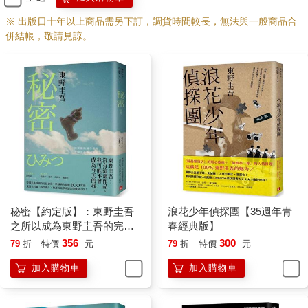
場最具代表性。原本由幾個村莊和城鎮各自經營小型滑雪場，公
※ 出版日十年以上商品需另下訂，調貨時間較長，無法與一般商品合
司收購了這些滑雪場後，改建成新月高原滑雪場後重新開幕，由
併結帳，敬請見諒。
廣世觀光百分之百出資的子公司新月高原飯店暨度假村株式會社
負責經營。
倉田在進公司的第五年被派到這家子公司，而且並不是派他到飯
店事業總部，而是負責吊椅纜車和箱型纜車運行的索道事業總
部。從那一年開始，在即將進入滑雪季節的十一月到隔年五月的
黃金週為止，他每年都在這裡生活，所以目前已經過了而立之
年，仍然未能結婚成家。六年前，他被拔擢為索道部經理，同時
成為索道技術方面的管理者。在吊椅纜車和箱型纜車的安全運行
問題上，他的職位僅次於社長和索道事業總部部長，工作的內容
當然並非只負責纜車問題，管理整個滑雪場，維持安全和舒適的
遊樂環境也是他的重要工作。
他也不知道目前的生活會持續到什麼時候，但他猜想日後會被調
秘密【約定版】：東野圭吾
浪花少年偵探團【35週年青
往其他職場，所以只希望在那一天之前，滑雪場不會發生重大意
之所以成為東野圭吾的完美
春經典版】
外。
傑作！
356
300
79
折
特價
元
79
折
特價
元
「可以請教一下嗎？」
突然聽到一個男人問話的聲音，倉田回過神。一對男女滑雪客坐
加入購物車
加入購物車
在他對面，他們戴著護目鏡，所以看不到他們的長相，但從他們
整體的感覺可以察覺到已經上了年紀。兩個人都背著背包。