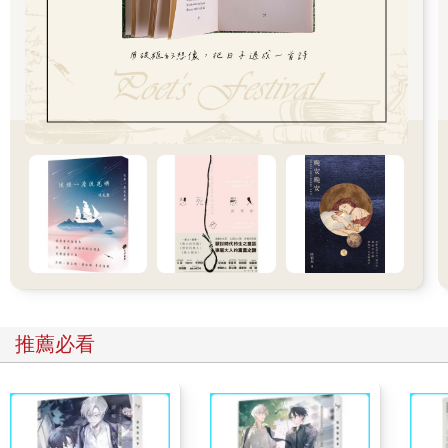
時，許多雙板滑雪客都投訴他們擋住了通道，滑雪場方面也在當
時特地為單板滑雪客設置了穿雪板的場所避免衝突，但現在並沒
有特別指定地點。因為即使不需要特地標示，單板滑雪客也都會
主動在角落穿雪板。由於單板滑雪算是相當比較新的運動，所以
需要一點時間才能落實相關的規範。
只不過並不是完全沒有糾紛。許多資深的常客至今仍然把單板滑
雪客視為眼中釘，經常質問倉田和其他工作人員，為什麼開放單
板滑雪客入場？
原本滑雪場是雙板滑雪客的天堂，是為了讓他們享受滑雪樂趣而
建造的空間，大批年輕人踩著單板，在滑雪場內橫衝直撞，原本
的雙板滑雪客當然不可能高興。雙板滑雪客無法預測單板滑雪客
的動向，再加上那些年輕人根本不把滑雪場的規定放在眼裡，不
管在哪裡，都可以滿不在乎地就地而坐，也難怪那些雙板滑雪客
會感到不滿。
新月高原滑雪場在十年前開放單板滑雪客入場，當時也預料到會
推薦必看
引起雙板滑雪客的反彈，但在衡量因此可能會造成雙板滑雪客減
少的人數，和吸引上門的單板滑雪客人數之後，作出了這樣的決
定。
倉田並不知道當初的決定是否正確。在開放單板滑雪客入場後，
入場人數的確增加了，如果當時沒有作那樣的決定，滑雪場或許