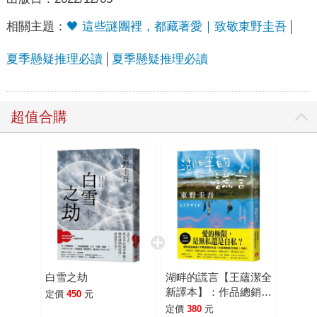
相關主題：
🖤 這些謎團裡，都藏著愛｜致敬東野圭吾
夏季懸疑推理必讀
夏季懸疑推理必讀
超值合購
白雪之劫
湖畔的謊言【王蘊潔全
新譯本】：作品總銷量
定價
450
元
已突破1億冊！東野圭
定價
380
元