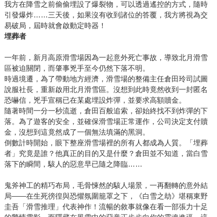
我方在降雪之前偷偷埋設了爆裂物，可以透過遙控的方式，隨時
引發爆炸……三天後，如果沒有收到諸位的答覆，我方將視為交
易破局，屆時就會啟動定時器！
埋葬者
一年前，新月高原滑雪場因為一起意外死亡事故，導致北月滑雪
區被迫關閉，而肇事兇手至今仍然下落不明。
時過境遷，為了帶動地方經濟，滑雪場的整備主任倉田玲司試圖
說服社長，重新啟用北月滑雪區。沒想到此時竟然收到一封匿名
恐嚇信，兇手宣稱已在某處埋設炸彈，並要求高額贖金。
隨著時間一分一秒流逝，倉田百般追索，卻始終找不到炸彈的下
落。為了遊客的安全，並確保滑雪場正常運作，公司決定支付贖
金，沒想到這竟然成了一個無法填滿的黑洞。
倒數計時開始，眼下整座滑雪場裡的所有人都成為人質。「埋葬
者」究竟是誰？他真正的目的又是什麼？倉田並不知道，當白雪
落下的瞬間，駭人的惡意早已隨之降臨……
鬼斧神工的精巧布局，毛骨悚然的駭人場景，一再翻轉的意外結
局――在生死徬徨與恐懼氛圍籠罩之下，《白雪之劫》堪稱東野
圭吾「滑雪推理」代表神作！流暢的敘事就像在看一部張力十足