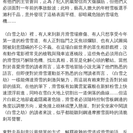
有他們的主管倉田，正為了犯人的威脅信而大傷腦筋，但他們又
必須面對一年前的事故餘波；此時，藝高人膽大的年輕雪板選手
瀨利千晶，意外發現了這樁表面平穩、卻暗藏危險的雪場危
機……
《白雪之劫》裡，有人來到新月滑雪場療傷、有人只想享受今年
第一道的粉雪雪道、有人正對臨門之災焦頭爛額、也有人試圖揭
開被刻意隱瞞的不公不義。在這場白銀世界的眾生相群戲裡，沒
有動作電影裡常見的槍戰與飛車追逐橋段，這些角色必須用自己
的滑雪技巧解除危機、找出真相，甚至是化解心頭的鬱結。當然
對於喜愛滑雪的讀者而言，這本雪地冒險小說充滿了他們熟悉的
語言。但即便對於滑雪運動並不熟悉的台灣讀者而言，《白雪之
劫》一樣能傳達滑雪的刺激與魅力，而這就有賴東野圭吾對於細
節的描寫。在他的筆下，滑雪板有如騰雲駕霧般在新鮮粉雪上快
速漂浮前進，同時在雪白大地上切割出一道俐落的曲線……但這
片白銀之地卻處處隱藏著危險，滑雪者必須隨時控制雪板鋼邊的
角度以調整方向，避免撞上樹林或墜入懸崖。對於安坐家中閱讀
《白雪之劫》的讀者來說，似乎都能聽到鋼邊摩擦雪面時的清脆
刺耳聲響。
東野圭吾刻意以最簡單的方式，解釋複雜的雪道或滑雪術語，反