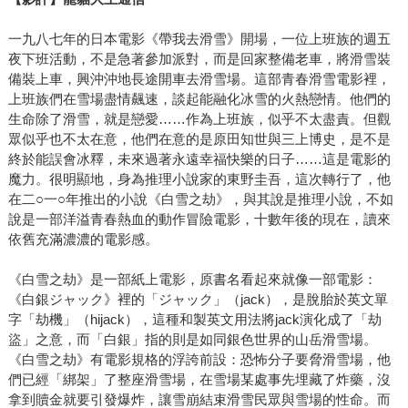
一九八七年的日本電影《帶我去滑雪》開場，一位上班族的週五
夜下班活動，不是急著參加派對，而是回家整備老車，將滑雪裝
備裝上車，興沖沖地長途開車去滑雪場。這部青春滑雪電影裡，
上班族們在雪場盡情飆速，談起能融化冰雪的火熱戀情。他們的
生命除了滑雪，就是戀愛……作為上班族，似乎不太盡責。但觀
眾似乎也不太在意，他們在意的是原田知世與三上博史，是不是
終於能誤會冰釋，未來過著永遠幸福快樂的日子……這是電影的
魔力。很明顯地，身為推理小說家的東野圭吾，這次轉行了，他
在二○一○年推出的小說《白雪之劫》，與其說是推理小說，不如
說是一部洋溢青春熱血的動作冒險電影，十數年後的現在，讀來
依舊充滿濃濃的電影感。
《白雪之劫》是一部紙上電影，原書名看起來就像一部電影：
《白銀ジャック》裡的「ジャック」（jack），是脫胎於英文單
字「劫機」（hijack），這種和製英文用法將jack演化成了「劫
盜」之意，而「白銀」指的則是如同銀色世界的山岳滑雪場。
《白雪之劫》有電影規格的浮誇前設：恐怖分子要脅滑雪場，他
們已經「綁架」了整座滑雪場，在雪場某處事先埋藏了炸藥，沒
拿到贖金就要引發爆炸，讓雪崩結束滑雪民眾與雪場的性命。而