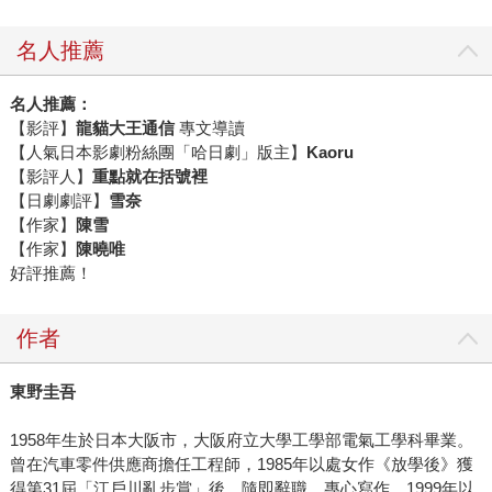
名人推薦
名人推薦：
【影評】
龍貓大王通信
專文導讀
【人氣日本影劇粉絲團「哈日劇」版主】
Kaoru
【影評人】
重點就在括號裡
【日劇劇評】
雪奈
【作家】
陳雪
【作家】
陳曉唯
好評推薦！
作者
東野圭吾
1958年生於日本大阪市，大阪府立大學工學部電氣工學科畢業。
曾在汽車零件供應商擔任工程師，1985年以處女作《放學後》獲
得第31屆「江戶川亂步賞」後，隨即辭職，專心寫作。1999年以