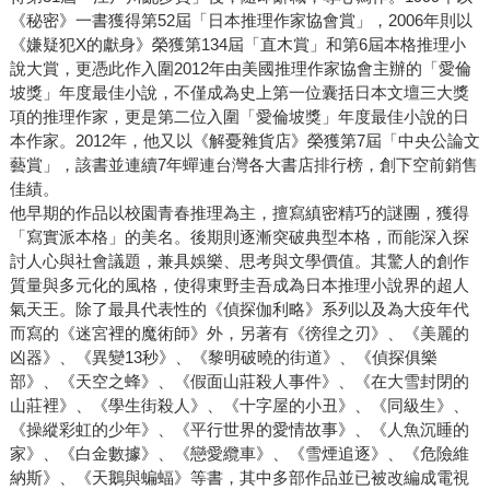
《秘密》一書獲得第52屆「日本推理作家協會賞」，2006年則以
《嫌疑犯X的獻身》榮獲第134屆「直木賞」和第6屆本格推理小
說大賞，更憑此作入圍2012年由美國推理作家協會主辦的「愛倫
坡獎」年度最佳小說，不僅成為史上第一位囊括日本文壇三大獎
項的推理作家，更是第二位入圍「愛倫坡獎」年度最佳小說的日
本作家。2012年，他又以《解憂雜貨店》榮獲第7屆「中央公論文
藝賞」，該書並連續7年蟬連台灣各大書店排行榜，創下空前銷售
佳績。
他早期的作品以校園青春推理為主，擅寫縝密精巧的謎團，獲得
「寫實派本格」的美名。後期則逐漸突破典型本格，而能深入探
討人心與社會議題，兼具娛樂、思考與文學價值。其驚人的創作
質量與多元化的風格，使得東野圭吾成為日本推理小說界的超人
氣天王。除了最具代表性的《偵探伽利略》系列以及為大疫年代
而寫的《迷宮裡的魔術師》外，另著有《徬徨之刃》、《美麗的
凶器》、《異變13秒》、《黎明破曉的街道》、《偵探俱樂
部》、《天空之蜂》、《假面山莊殺人事件》、《在大雪封閉的
山莊裡》、《學生街殺人》、《十字屋的小丑》、《同級生》、
《操縱彩虹的少年》、《平行世界的愛情故事》、《人魚沉睡的
家》、《白金數據》、《戀愛纜車》、《雪煙追逐》、《危險維
納斯》、《天鵝與蝙蝠》等書，其中多部作品並已被改編成電視