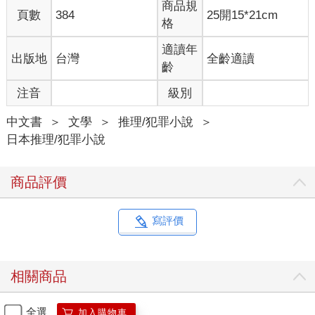
手，所有人都是很熟識的老手，所以不會搞不清楚狀況。」
商品規
頁數
384
25開15*21cm
「維修整備也都萬無一失嗎？」
格
「當然。」津野挺起胸膛回答。
「太好了，那就請巡邏隊去巡邏一下，如果沒有雪崩的危險，就
適讀年
出版地
台灣
全齡適讀
朝這個方向進行。」
齡
「瞭解了。」辰巳和津野異口同聲回答。
注音
級別
兩個小時後，隨著中央四人座吊椅纜車啟動，新月高原滑雪場內
的吊椅纜車紛紛開始運行。住宿在飯店內的客人紛紛帶著滑雪板
中文書
＞
文學
＞
推理/犯罪小說
＞
快步走出飯店，想要搶先在完全沒有人滑過的鬆雪上滑行。新月
日本推理/犯罪小說
高原飯店的最大特色，就是飯店旁就是滑雪場。
倉田穿上防寒外套，搭上了纜車。搭乘八人座的箱型纜車，只要
十多分鐘，就可以來到全長三千兩百五十公尺的山頂。從山頂站
商品評價
可以前往好幾條雪道，單板滑雪或是雙板滑雪的滑雪客可以根據
自己的技術和喜好，滑向各種不同的雪道。中途有好幾個吊椅纜
車站，也可以反覆挑戰自己喜愛的雪道。
寫評價
他把臉貼在纜車的窗戶上，俯瞰著整個滑雪場。看著滑雪客身穿
色彩繽紛滑雪裝，在滑雪場上盡情玩樂成為他最大的樂趣。管理
索道必須同時顧及很多問題，氣象的變化經常令人疲於奔命，但
相關商品
看到滑雪客歡樂的表情，就覺得自己所有的辛苦都值回了票價。
倉田在二十年前進入廣世觀光株式會社任職，公司在那之前開始
參與滑雪場的經營業務，在公司旗下的所有滑雪場中，這個滑雪
全選
加入購物車