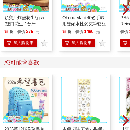
穎寶油炸鹽花生/油豆
Ohuhu Maui 40色手帳
PS5
(進口花生)1台斤
用雙頭水性麥克筆套組
Rei
般版
275
1480
75
折
特價
元
75
折
特價
元
特價
加入購物車
加入購物車
您可能會喜歡
2026第12屆希望書包
吉伊卡哇 可愛小貼紙-
【電