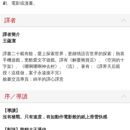
劇、電影或漫畫。
譯者
譯者簡介
王蘊潔
譯書二十載有餘，愛上探索世界，更鍾情語言世界的探索；熱衷
手機遊戲，更酷愛文字遊戲。譯有《解憂雜貨店》、《空洞的十
字架》、《哪啊哪啊神去村》、《流》。著有：《譯界天后親
授！這樣做，案子永遠接不完》
臉書交流專頁：綿羊的譯心譯意
序／導讀
【導讀】
沒有槍戰、只有速度，有如動作電影般的紙上滑雪快感
【影評】龍貓大王通信