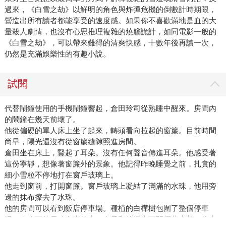
過來，《白雪之劫》以鮮明的角色與炸彈危機的倒數計時期限，
營造出所有讀者都能享受的速度感。如果你不喜歡滿地是血的大
量殺人劇情，也沒有心思推理複雜的燒腦詭計，如同電影一般的
《白雪之劫》，可以帶來難得的清爽快感，十數年後再讀一次，
仍然是充滿娛樂性的有趣小說。
試閱
代替鬧鐘使用的手機鬧鐘響起，倉田玲司從熟睡中醒來。房間內
的鬧鐘在幾天前壞了。
他從偏硬的單人床上坐了起來，轉頭看向拉起的窗簾。目前時間
尚早，陽光還沒有從窗簾縫隙照進房間。
倉田坐在床上，豎起了耳朵。沒有任何聲音傳進耳朵。他感受著
這份寧靜，想像著窗簾外的景象。他記得昨晚睡覺之前，扎實的
細小雪粒不停地打在窗戶玻璃上。
他走到窗前，打開窗簾。窗戶玻璃上凝結了滿滿的水珠，他用旁
邊的抹布擦去了水珠。
他的房間可以看到飯店停車場。種植的白樺樹包圍了整個停車
場，昨晚下的雪積在樹枝上，在柔和的燈光下閃耀著光芒。停車