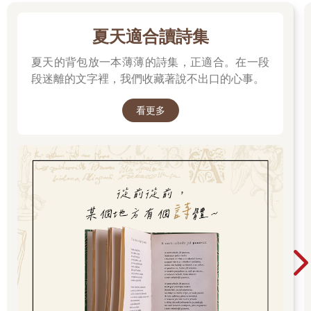
「喔喔，」女人發出了叫聲，「既然這樣，那還是不要去比較
好，萬一回不來就慘了。」
夏天適合讀詩集
「再怎麼樣，也不可能回不來。更何況既然還沒有確認安全性，
那也無可奈何。」男人說。
夏天的背包放一本薄薄的詩集，正適合。在一段
「不好意思。」倉田再度道歉。
段迷離的文字裡，我們收藏著說不出口的心事。
纜車抵達了山頂站。倉田跟在老夫婦後面下了纜車。年輕的工作
人員發現了他，向他打招呼說：「辛苦了。」
看更多
「辛苦了，有沒有狀況？」
「完全沒問題。」
倉田點了點頭，走向出口。剛才那對夫妻走在前面，看到他們扛
在肩上的固定器，忍不住感到有點訝異。因為那是自由腳跟滑雪
使用的固定器。
他終於瞭解剛才的男人對其他滑雪區產生興趣的原因了。自由腳
跟滑雪（Telemark Ski）和普通的高山滑雪不同，腳跟與雪板呈現
分離狀態，和用於距離競技的越野滑雪一樣，滑行方式也和高山
滑雪完全不同，難度比較高，但很適合在雪地行走，可以積極挑
戰沒有吊椅纜車的地方，也成為這種滑雪方式的強項。那個男人
應該想要運用這個強項，進入沒有人去過的地方。
許多滑雪客都在山頂站外穿滑雪板。雙板滑雪客都站著輕鬆穿上
滑雪板，但單板滑雪客幾乎都坐在地上。單板滑雪剛開始流行