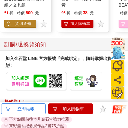
組／文具組
黃
BE
（3
500
38
51
折
特價
元
95
折
特價
元
特價
貨到通知
加入購物車
訂購/退換貨須知
加入金石堂 LINE 官方帳號『完成綁定』，隨時掌握出貨動
態：
提醒您！！
金石堂及銀行均不會請您操作ATM! 如接獲電話要求您前往
立即結帳
加入購物車
ATM提款機，請不要聽從指示，以免受騙上當！
※ 下方點圖前往本月金石堂強力推薦
※ 東野圭吾紀念展作品2書75折起
退換貨須知：