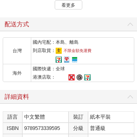
場內那些車子車頂上的積雪至少有五十公分。
看更多
倉田情不自禁握緊了拳頭。根據這些情況判斷，滑雪場內的積雪
應該將近兩公尺。已經多年未見在新年之前就有這麼厚實的積雪
了，滑雪季節剛開始時，還曾經擔心積雪不足，這下子不會讓新
配送方式
年期間來滑雪的客人失望了。
他換好了衣服，走向管理辦公室。事務所位在飯店的一樓，倉田
國內宅配：本島、離島
走出房間，只要沿著走廊就可以來到管理辦公室。
走進事務所後，發現津野雅夫和辰巳豐已經到了，他們都穿著深
到店取貨：
台灣
不限金額免運費
藍色制服夾克，已經把地圖攤在會議桌上，發現倉田走進來後，
異口同聲地向他打招呼道早安。
國際快遞：全球
「早安，你們兩個人都這麼早啊。」倉田搓著手回答。暖爐似乎
海外
才剛打開，室內的氣溫仍然很低。「雪況如何？」
港澳店取：
「家庭雪道的積雪昨天一口氣增加了六十公分，所以我打算提前
三十分鐘進行作業。」辰巳回答，他目前的頭銜是滑雪場的整備
詳細資料
主任，他的工作內容是維持滑雪場最佳狀態，讓滑雪客能夠暢快
享受滑雪樂趣。
倉田點了點頭後，將視線移向津野身上。津野是索道部主任。
語言
中文繁體
裝訂
紙本平裝
「我打算從今天開始，讓吊椅纜車全面運行，人員方面沒有問題
吧？」
ISBN
9789573339595
分級
普通級
「沒問題，昨天已經讓四名工作人員待命，今天還有四名新的人