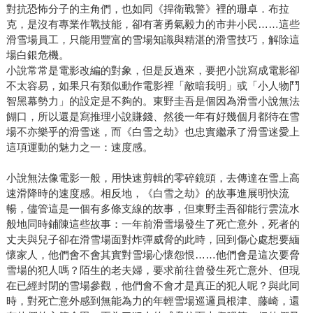
對抗恐怖分子的主角們，也如同《捍衛戰警》裡的珊卓．布拉
克，是沒有專業作戰技能，卻有著勇氣毅力的市井小民……這些
滑雪場員工，只能用豐富的雪場知識與精湛的滑雪技巧，解除這
場白銀危機。
小說常常是電影改編的對象，但是反過來，要把小說寫成電影卻
不太容易，如果只有類似動作電影裡「敵暗我明」或「小人物鬥
智黑幕勢力」的設定是不夠的。東野圭吾是個因為滑雪小說無法
餬口，所以還是寫推理小說賺錢、然後一年有好幾個月都待在雪
場不亦樂乎的滑雪迷，而《白雪之劫》也忠實繼承了滑雪迷愛上
這項運動的魅力之一：速度感。
小說無法像電影一般，用快速剪輯的零碎鏡頭，去傳達在雪上高
速滑降時的速度感。相反地，《白雪之劫》的故事進展明快流
暢，儘管這是一個有多條支線的故事，但東野圭吾卻能行雲流水
般地同時鋪陳這些故事：一年前滑雪場發生了死亡意外，死者的
丈夫與兒子卻在滑雪場面對炸彈威脅的此時，回到傷心處想要緬
懷家人，他們會不會其實對雪場心懷怨恨……他們會是這次要脅
雪場的犯人嗎？陌生的老夫婦，要求前往曾發生死亡意外、但現
在已經封閉的雪場參觀，他們會不會才是真正的犯人呢？與此同
時，對死亡意外感到無能為力的年輕雪場巡邏員根津、藤崎，還