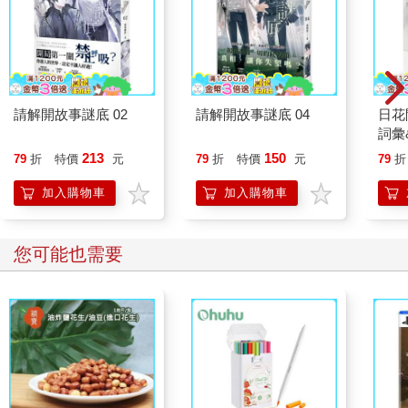
撐不過這十年。
但他也產生了疑問，認為此舉會不會只是撐不了多久的延命措
施？單板滑雪的熱潮並沒有達到預期的規模，也沒有持續太久。
近年來，新月高原滑雪場的入場人數持續下滑。
他看向剛才一起搭纜車的那對老夫婦。他們穿上滑雪板後，動作
熟練地開始滑行，在轉彎時單側屈膝的動作是自由腳跟滑雪特有
請解開故事謎底 02
請解開故事謎底 04
日花
的技巧，他們有職業水準的動作不僅吸引了其他雙板滑雪客的目
詞彙
光，就連單板滑雪客也都被他們吸引。
213
150
79
折
特價
元
79
折
特價
元
79
折
如果有更多像他們一樣，上了年紀後，夫妻一起來滑雪的滑雪
客，滑雪場的經營或許可以輕鬆些—倉田看著他們優雅的滑行，
加入購物車
加入購物車
忍不住這麼想。
您可能也需要