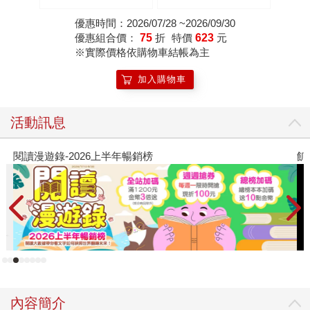
吾最讓人不寒而慄的作
品！
優惠時間：2026/07/28 ~2026/09/30
優惠組合價：
75
折
特價
623
元
※實際價格依購物車結帳為主
加入購物車
活動訊息
閱讀漫遊錄-2026上半年暢銷榜
飢
內容簡介