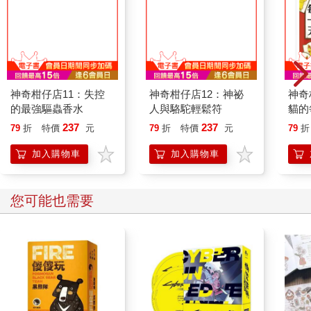
神奇柑仔店11：失控
神奇柑仔店12：神祕
神奇
的最強驅蟲香水
人與駱駝輕鬆符
貓的
237
237
79
折
特價
元
79
折
特價
元
79
折
加入購物車
加入購物車
您可能也需要