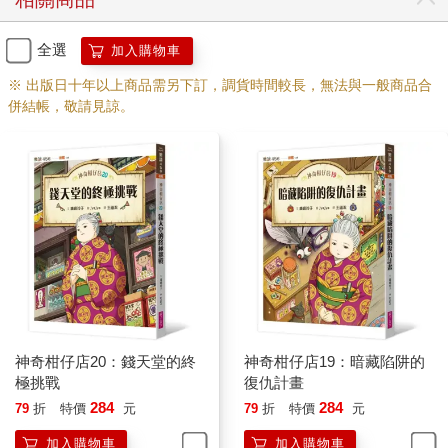
全選
加入購物車
※ 出版日十年以上商品需另下訂，調貨時間較長，無法與一般商品合
併結帳，敬請見諒。
神奇柑仔店20：錢天堂的終
神奇柑仔店19：暗藏陷阱的
極挑戰
復仇計畫
284
284
79
折
特價
元
79
折
特價
元
加入購物車
加入購物車