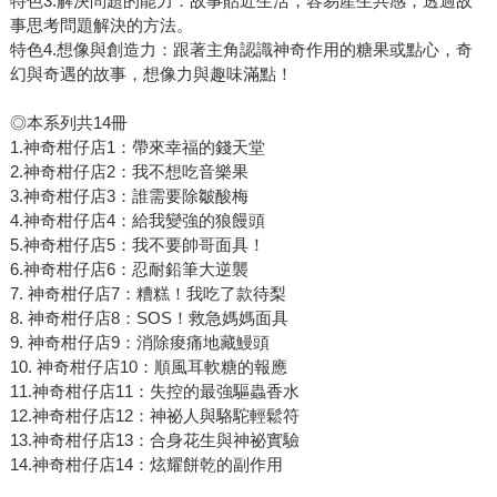
特色3.解決問題的能力：故事貼近生活，容易產生共感，透過故
事思考問題解決的方法。
特色4.想像與創造力：跟著主角認識神奇作用的糖果或點心，奇
幻與奇遇的故事，想像力與趣味滿點！
◎本系列共14冊
1.神奇柑仔店1：帶來幸福的錢天堂
2.神奇柑仔店2：我不想吃音樂果
3.神奇柑仔店3：誰需要除皺酸梅
4.神奇柑仔店4：給我變強的狼饅頭
5.神奇柑仔店5：我不要帥哥面具！
6.神奇柑仔店6：忍耐鉛筆大逆襲
7. 神奇柑仔店7：糟糕！我吃了款待梨
8. 神奇柑仔店8：SOS！救急媽媽面具
9. 神奇柑仔店9：消除痠痛地藏鰻頭
10. 神奇柑仔店10：順風耳軟糖的報應
11.神奇柑仔店11：失控的最強驅蟲香水
12.神奇柑仔店12：神祕人與駱駝輕鬆符
13.神奇柑仔店13：合身花生與神祕實驗
14.神奇柑仔店14：炫耀餅乾的副作用