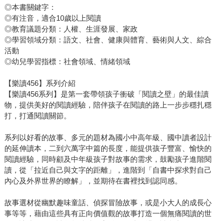
◎本書關鍵字：
◎有注音，適合10歲以上閱讀
◎教育議題分類：人權、生涯發展、家政
◎學習領域分類：語文、社會、健康與體育、藝術與人文、綜合
活動
◎幼兒學習指標：社會領域、情緒領域
【樂讀456】系列介紹
【樂讀456系列】是第一套帶領孩子衝破「閱讀之壁」的最佳讀
物，提供美好的閱讀經驗，陪伴孩子在閱讀的路上一步步穩扎穩
打，打通閱讀關節。
系列以好看的故事、多元的題材為國小中高年級、國中讀者設計
的延伸讀本，二到六萬字中篇的長度，能提供孩子豐富、愉快的
閱讀經驗，同時顧及中年級孩子對故事的需求，鼓勵孩子進階閱
讀，從「拉近自己與文字的距離」，進階到「自書中探求對自己
內心及外界世界的瞭解」，並期待在書裡找到認同感。
故事選材從幽默趣味童話、偵探冒險故事，或是小大人的成長心
事等等，藉由這些具有正向價值觀的故事打造一個無痛閱讀的世