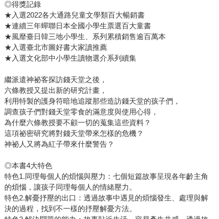
◎得獎記錄
★入選2022各大通路兒童文學類百大暢銷書
★連續三年蟬聯日本全國小學生票選百大童書
★風靡臺日韓三地小學生、系列累積銷售逾百萬本
★入選臺北市圖好書大家讀推薦
★入選文化部中小學生讀物選介系列續集
繼派遣神祕客探訪錢天堂之後，
六條教授又提出新的研究計畫，
利用特製的護身符暗地追蹤那些造訪錢天堂的孩子們，
調查孩子們對錢天堂零食的滿意度與使用心得，
為什麼六條教授要不顧一切的蒐集這些資料？
這項祕密研究將對錢天堂帶來怎樣的危機？
神祕人又將為紅子帶來什麼警告？
◎本書4大特色
特色1.同理每個人的煩惱與壓力：七個短篇故事呈現各年齡主角
的煩惱，讓孩子同理每個人的情緒壓力。
特色2.解憂抒壓的出口：透過故事中遇見的煩惱發生、處理與解
決的過程，找到不一樣的抒壓解憂方法。