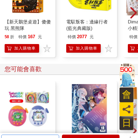
【新天鵝堡桌遊】傻傻
電馭叛客：邊緣行者
Dim
玩 黑熊隊
(藍光典藏版)
小精
167
2077
58
折
特價
元
特價
元
特價
加入購物車
加入購物車
您可能會喜歡
會
員
日