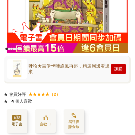
呀哈★吉伊卡哇旋風再起，精選周邊看過
加購
來
★
會員好評
★★★★★（2）
★
4
個人喜歡
寫評價
電子書
喜歡+1
賺金幣