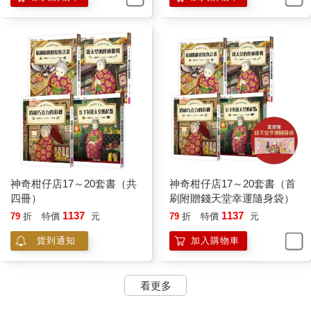
神奇柑仔店17～20套書（共
神奇柑仔店17～20套書（首
四冊）
刷附贈錢天堂幸運隨身袋）
1137
1137
79
折
特價
元
79
折
特價
元
貨到通知
加入購物車
看更多