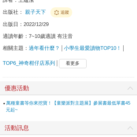
譯者：
王蘊潔
出版社：
親子天下
追蹤
出版日：
2022/12/29
適讀年齡：
7~10歲適讀 有注音
相關主題：
過年看什麼？
小學生最愛讀物TOP10！
TOP6_神奇柑仔店系列
看更多
優惠活動
萬種童書等你來挖寶！【童樂派對主題展】參展書最低單書45
元起~
活動訊息