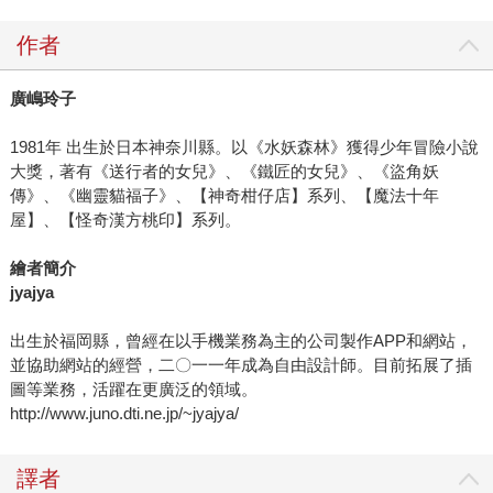
作者
廣嶋玲子
1981年 出生於日本神奈川縣。以《水妖森林》獲得少年冒險小說
大獎，著有《送行者的女兒》、《鐵匠的女兒》、《盜角妖
傳》、《幽靈貓福子》、【神奇柑仔店】系列、【魔法十年
屋】、【怪奇漢方桃印】系列。
繪者簡介
jyajya
出生於福岡縣，曾經在以手機業務為主的公司製作APP和網站，
並協助網站的經營，二〇一一年成為自由設計師。目前拓展了插
圖等業務，活躍在更廣泛的領域。
http://www.juno.dti.ne.jp/~jyajya/
譯者