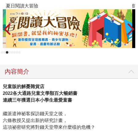
夏日閱讀大冒險
飢
內容簡介
兒童版的解憂雜貨店
2022各大通路兒童文學類百大暢銷書
連續三年獲選日本小學生最愛童書
繼派遣神祕客探訪錢天堂之後，
六條教授又提出新的研究計畫，
這項祕密研究將對錢天堂帶來什麼樣的危機？