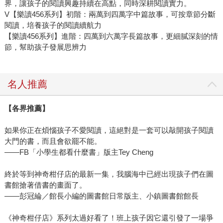
界，讓孩子的閱讀興趣持續在高點，同時深耕閱讀實力。
V【樂讀456系列】初階：兩萬到四萬字中篇故事，可按章節分斷
閱讀，培養孩子的閱讀續航力
【樂讀456系列】進階：四萬到六萬字長篇故事，更細膩深刻的情
節，幫助孩子發展思辨力
名人推薦
【各界推薦】
如果你正在煩惱孩子不愛閱讀，這絕對是一套可以敲開孩子閱讀
大門的書，而且會欲罷不能。
——FB「小學生都看什麼書」版主Tey Cheng
終於等到神奇柑仔店的最新一集，我腦海中已經出現孩子們在圖
書館搶著借書的畫面了。
——彭冠綸／館長小編的圖書館日常版主、小鎮圖書館館長
《神奇柑仔店》系列太過好看了！班上孩子因它還引發了一場爭