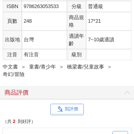
ISBN
9786263053533
分級
普通級
商品規
頁數
248
17*21
格
適讀年
出版地
台灣
7~10歲適讀
齡
注音
有注音
級別
中文書
＞
童書/青少年
＞
橋梁書/兒童故事
＞
奇幻/冒險
商品評價
寫評價
（共
2
則好評）