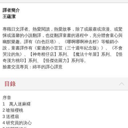
譯者簡介
王蘊潔
專職日文譯者。熱愛閱讀，熱愛故事，除了或嚴肅或浪漫、或驚
悚或溫馨的小說翻譯，也從翻譯童書的過程中，充分體會童心與
幽默樂趣。譯有《白色巨塔》、《哪啊哪啊神去村》等暢銷小
說，童書譯作有《窗邊的小荳荳（三十週年紀念版）》、《不會
哭泣的魚》、【神奇柑仔店】系列、【魔法十年屋】系列、【怪
奇漢方桃印】系列、【怪傑佐羅力】系列等。
臉書交流專頁：綿羊的譯心譯意
目錄
序章
1 萬人迷麻糬
2 嗆辣櫻桃
3 送禮扇
4 研究員的決心