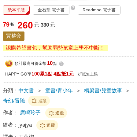
?
紙本平裝
金石堂 電子書
Readmoo 電子書
260
79
折
元
330
元
買整套
認購希望書包，幫助弱勢孩童上學不中斷！
10
預計最高可得金幣
點
?
100累1點 4點抵1元
HAPPY GO享
折抵無上限
分類：
中文書
＞
童書/青少年
＞
橋梁書/兒童故事
＞
奇幻/冒險
追蹤
作者：
廣嶋玲子
追蹤
繪者：
jyajya
追蹤