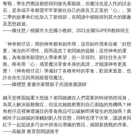
奪戰，學生們應該都想得到搶先看眼鏡，但魔法也是人性的試金
石，是幸或不幸都需牢牢掌握住自己的善良又正直的「心」。第
二季的故事奇幻也加入了新情節，在閱讀中都能得到莫大的樂趣
及思想啟迪。
——陳佳慧／桃園市大忠國小教師、2021全國SUPER教師得主
「神奇柑仔店」裡的神奇都有副作用，這些副作用來自被「好想
要」淹沒的不理性，因而疏忽了老闆娘的提醒；這些神奇的運
氣，為每個有願望的人帶來希望，但一旦得到、卻往往失去平
衡。唯有用「心」感受魔法零食本身的真諦，才能讓神奇更真
實！《神奇柑仔店》準備好了各種奇特的零食，歡迎來逛逛，也
許在你生活四周就能發現魔法。
——陳櫻慧 童書作家暨親子共讀推廣講師
錢天堂將面臨重大危險？老闆娘總在人們需要的時候悄然現身，
為眾人解決疑難雜症，但這次她能察覺到自己面臨的危機嗎？神
奇柑仔店裡琳瑯滿目的零食商品可以破解即將發生的危險嗎？廣
嶋玲子以細膩的筆觸刻劃人性百態，同時也埋下伏筆，讓讀者與
紅子一起從諸多巧合中拼湊出潛藏的警訊，揭開新挑戰的序幕。
——高毓屏 教育部閱讀推手