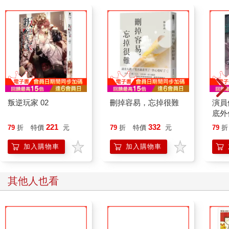
叛逆玩家 02
刪掉容易，忘掉很難
演員
底外
221
332
79
折
特價
元
79
折
特價
元
79
折
加入購物車
加入購物車
其他人也看