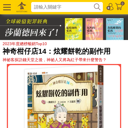
0
2023年度總榜暢銷Top10
神奇柑仔店14：炫耀餅乾的副作用
神祕客探訪錢天堂之後，神祕人又將為紅子帶來什麼警告？