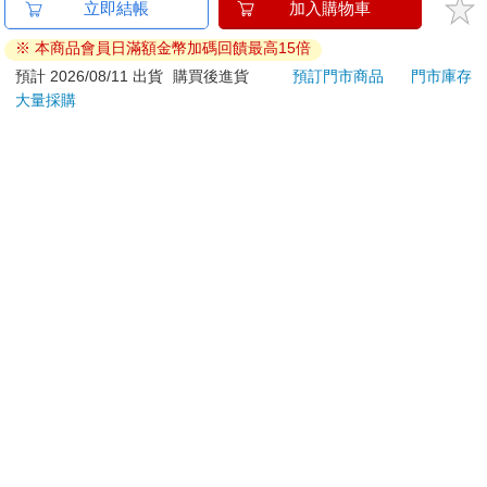
Tamagotchi 塔麻歌子
水平檔案-色・愛・
SKB
塔麻可吉 電子寵物 樂
落・夢-總集篇
版)
園系列（熱帶橙果／極
1850
480
特價
元
特價
元
92
折
地冰雪）
加入購物車
預購限定
訂購/退換貨須知
加入金石堂 LINE 官方帳號『完成綁定』，隨時掌握出貨動
態：
提醒您！！
金石堂及銀行均不會請您操作ATM! 如接獲電話要求您前往
ATM提款機，請不要聽從指示，以免受騙上當！