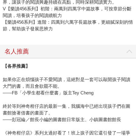
界，讓孩子的閱讀興趣持續在高點，同時深耕閱讀實力。
V【樂讀456系列】初階：兩萬到四萬字中篇故事，可按章節分斷
閱讀，培養孩子的閱讀續航力
【樂讀456系列】進階：四萬到六萬字長篇故事，更細膩深刻的情
節，幫助孩子發展思辨力
名人推薦
【各界推薦】
如果你正在煩惱孩子不愛閱讀，這絕對是一套可以敲開孩子閱讀
大門的書，而且會欲罷不能。
——FB「小學生都看什麼書」版主Tey Cheng
終於等到神奇柑仔店的最新一集，我腦海中已經出現孩子們在圖
書館搶著借書的畫面了。
——彭冠綸／館長小編的圖書館日常版主、小鎮圖書館館長
《神奇柑仔店》系列太過好看了！班上孩子因它還引發了一場爭