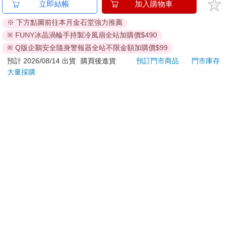
【PUGO】聰明書包
World of Eric Carle-
IM
立即結帳
加入購物車
3.0 plus(中低年級)酷
My First Library Board
(50
※ 下方點圖前往本月金石堂強力推薦
黑 全新進化玩美上市
Book Block Set
IMC
4161
581
95
折
特價
元
9
折
特價
元
特價
※ FUNY冰晶渦輪手持製冷風扇全站加購價$490
加入購物車
立即代訂
※ Q版企鵝安全隨身警報器全站不限金額加購價$99
預計 2026/08/14 出貨
購買後進貨
預訂門市商品
門市庫存
大量採購
訂購/退換貨須知
加入金石堂 LINE 官方帳號『完成綁定』，隨時掌握出貨動
態：
提醒您！！
金石堂及銀行均不會請您操作ATM! 如接獲電話要求您前往
ATM提款機，請不要聽從指示，以免受騙上當！