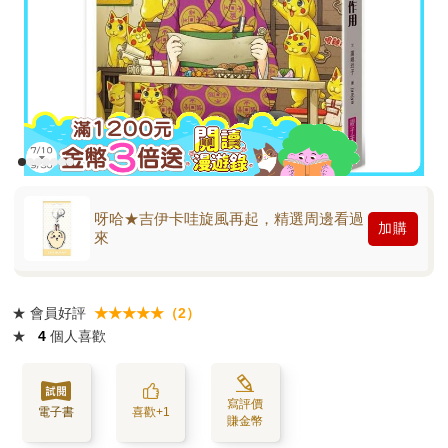
呀哈★吉伊卡哇旋風再起，精選周邊看過
加購
來
★
會員好評
★★★★★（2）
★
4
個人喜歡
寫評價
電子書
喜歡+1
賺金幣