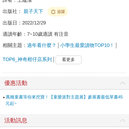
譯者：
王蘊潔
出版社：
親子天下
追蹤
出版日：
2022/12/29
適讀年齡：
7~10歲適讀 有注音
相關主題：
過年看什麼？
小學生最愛讀物TOP10！
TOP6_神奇柑仔店系列
看更多
優惠活動
萬種童書等你來挖寶！【童樂派對主題展】參展書最低單書45
元起~
活動訊息