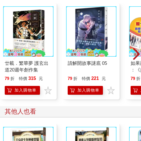
廿載．繁華夢 護玄出
請解開故事謎底 05
如果
道20週年創作集
：《
喵》
315
221
79
折
特價
元
79
折
特價
元
79
折
【首
加入購物車
加入購物車
其他人也看