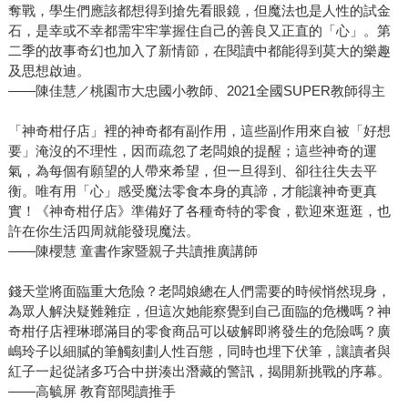
奪戰，學生們應該都想得到搶先看眼鏡，但魔法也是人性的試金
石，是幸或不幸都需牢牢掌握住自己的善良又正直的「心」。第
二季的故事奇幻也加入了新情節，在閱讀中都能得到莫大的樂趣
及思想啟迪。
——陳佳慧／桃園市大忠國小教師、2021全國SUPER教師得主
「神奇柑仔店」裡的神奇都有副作用，這些副作用來自被「好想
要」淹沒的不理性，因而疏忽了老闆娘的提醒；這些神奇的運
氣，為每個有願望的人帶來希望，但一旦得到、卻往往失去平
衡。唯有用「心」感受魔法零食本身的真諦，才能讓神奇更真
實！《神奇柑仔店》準備好了各種奇特的零食，歡迎來逛逛，也
許在你生活四周就能發現魔法。
——陳櫻慧 童書作家暨親子共讀推廣講師
錢天堂將面臨重大危險？老闆娘總在人們需要的時候悄然現身，
為眾人解決疑難雜症，但這次她能察覺到自己面臨的危機嗎？神
奇柑仔店裡琳瑯滿目的零食商品可以破解即將發生的危險嗎？廣
嶋玲子以細膩的筆觸刻劃人性百態，同時也埋下伏筆，讓讀者與
紅子一起從諸多巧合中拼湊出潛藏的警訊，揭開新挑戰的序幕。
——高毓屏 教育部閱讀推手