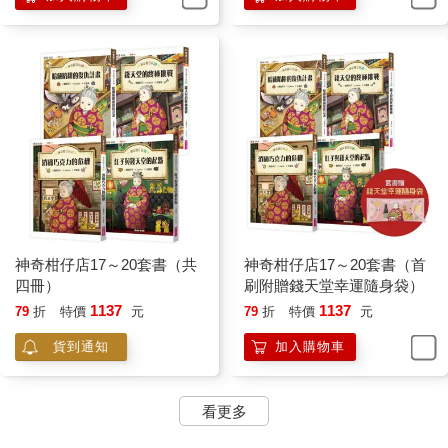
神奇柑仔店17～20套書（共
神奇柑仔店17～20套書（首
四冊）
刷附贈錢天堂幸運隨身袋）
1137
1137
79
折
特價
元
79
折
特價
元
貨到通知
加入購物車
看更多