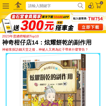
0
2023年度總榜暢銷Top10
神奇柑仔店14：炫耀餅乾的副作用
神祕客探訪錢天堂之後，神祕人又將為紅子帶來什麼警告？