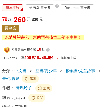
?
紙本平裝
金石堂 電子書
Readmoo 電子書
260
79
折
元
330
元
買整套
認購希望書包，幫助弱勢孩童上學不中斷！
10
預計最高可得金幣
點
?
100累1點 4點抵1元
HAPPY GO享
折抵無上限
分類：
中文書
＞
童書/青少年
＞
橋梁書/兒童故事
＞
奇幻/冒險
追蹤
作者：
廣嶋玲子
追蹤
繪者：
jyajya
追蹤