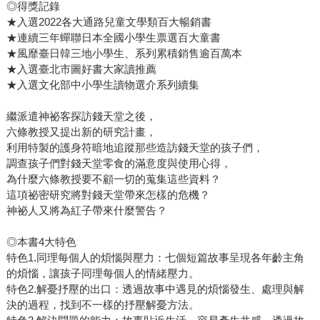
◎得獎記錄
★入選2022各大通路兒童文學類百大暢銷書
★連續三年蟬聯日本全國小學生票選百大童書
★風靡臺日韓三地小學生、系列累積銷售逾百萬本
★入選臺北市圖好書大家讀推薦
★入選文化部中小學生讀物選介系列續集
繼派遣神祕客探訪錢天堂之後，
六條教授又提出新的研究計畫，
利用特製的護身符暗地追蹤那些造訪錢天堂的孩子們，
調查孩子們對錢天堂零食的滿意度與使用心得，
為什麼六條教授要不顧一切的蒐集這些資料？
這項祕密研究將對錢天堂帶來怎樣的危機？
神祕人又將為紅子帶來什麼警告？
◎本書4大特色
特色1.同理每個人的煩惱與壓力：七個短篇故事呈現各年齡主角
的煩惱，讓孩子同理每個人的情緒壓力。
特色2.解憂抒壓的出口：透過故事中遇見的煩惱發生、處理與解
決的過程，找到不一樣的抒壓解憂方法。