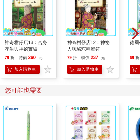
神奇柑仔店13：合身
神奇柑仔店12：神祕
德國
花生與神祕實驗
人與駱駝輕鬆符
260
237
79
折
特價
元
79
折
特價
元
69
折
加入購物車
加入購物車
您可能也需要