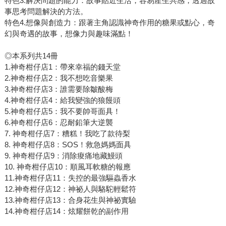
特色3.解決問題的能力：故事貼近生活，容易產生共感，透過故
事思考問題解決的方法。
特色4.想像與創造力：跟著主角認識神奇作用的糖果或點心，奇
幻與奇遇的故事，想像力與趣味滿點！
◎本系列共14冊
1.神奇柑仔店1：帶來幸福的錢天堂
2.神奇柑仔店2：我不想吃音樂果
3.神奇柑仔店3：誰需要除皺酸梅
4.神奇柑仔店4：給我變強的狼饅頭
5.神奇柑仔店5：我不要帥哥面具！
6.神奇柑仔店6：忍耐鉛筆大逆襲
7. 神奇柑仔店7：糟糕！我吃了款待梨
8. 神奇柑仔店8：SOS！救急媽媽面具
9. 神奇柑仔店9：消除痠痛地藏鰻頭
10. 神奇柑仔店10：順風耳軟糖的報應
11.神奇柑仔店11：失控的最強驅蟲香水
12.神奇柑仔店12：神祕人與駱駝輕鬆符
13.神奇柑仔店13：合身花生與神祕實驗
14.神奇柑仔店14：炫耀餅乾的副作用