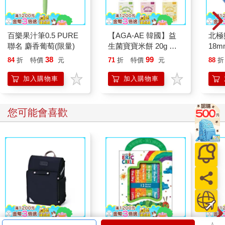
百樂果汁筆0.5 PURE
【AGA-AE 韓國】益
北極
聯名 麝香葡萄(限量)
生菌寶寶米餅 20g 多
18m
種口味 寶寶零食 寶寶
38
99
84
折
特價
元
71
折
特價
元
88
折
餅乾 寶寶米餅｜卡多
摩
加入購物車
加入購物車
您可能會喜歡