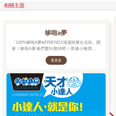
相關主題
哆啦a夢
「100%哆啦A夢&FRIENDS巡迴特展台北站」開
展！哆啦A夢迷們驚叫期待吧！周邊小物買起來
先～
看更多