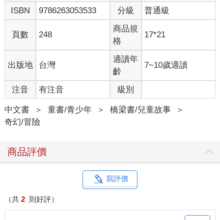
ISBN
9786263053533
分級
普通級
商品規
頁數
248
17*21
格
適讀年
出版地
台灣
7~10歲適讀
齡
注音
有注音
級別
中文書
＞
童書/青少年
＞
橋梁書/兒童故事
＞
奇幻/冒險
商品評價
寫評價
（共
2
則好評）