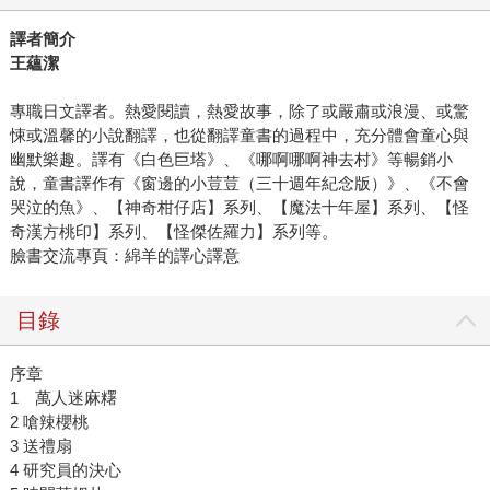
譯者簡介
王蘊潔
專職日文譯者。熱愛閱讀，熱愛故事，除了或嚴肅或浪漫、或驚
悚或溫馨的小說翻譯，也從翻譯童書的過程中，充分體會童心與
幽默樂趣。譯有《白色巨塔》、《哪啊哪啊神去村》等暢銷小
說，童書譯作有《窗邊的小荳荳（三十週年紀念版）》、《不會
哭泣的魚》、【神奇柑仔店】系列、【魔法十年屋】系列、【怪
奇漢方桃印】系列、【怪傑佐羅力】系列等。
臉書交流專頁：綿羊的譯心譯意
目錄
序章
1 萬人迷麻糬
2 嗆辣櫻桃
3 送禮扇
4 研究員的決心