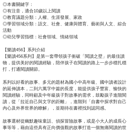
◎本書關鍵字：
◎有注音，適合10歲以上閱讀
◎教育議題分類：人權、生涯發展、家政
◎學習領域分類：語文、社會、健康與體育、藝術與人文、綜合
活動
◎幼兒學習指標：社會領域、情緒領域
【樂讀456】系列介紹
【樂讀456系列】是第一套帶領孩子衝破「閱讀之壁」的最佳讀
物，提供美好的閱讀經驗，陪伴孩子在閱讀的路上一步步穩扎穩
打，打通閱讀關節。
系列以好看的故事、多元的題材為國小中高年級、國中讀者設計
的延伸讀本，二到六萬字中篇的長度，能提供孩子豐富、愉快的
閱讀經驗，同時顧及中年級孩子對故事的需求，鼓勵孩子進階閱
讀，從「拉近自己與文字的距離」，進階到「自書中探求對自己
內心及外界世界的瞭解」，並期待在書裡找到認同感。
故事選材從幽默趣味童話、偵探冒險故事，或是小大人的成長心
事等等，藉由這些具有正向價值觀的故事打造一個無痛閱讀的世