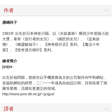
作者
廣嶋玲子
1981年 出生於日本神奈川縣。以《水妖森林》獲得少年冒險小說
大獎，著有《送行者的女兒》、《鐵匠的女兒》、《盜角妖
傳》、《幽靈貓福子》、【神奇柑仔店】系列、【魔法十年
屋】、【怪奇漢方桃印】系列。
繪者簡介
jyajya
出生於福岡縣，曾經在以手機業務為主的公司製作APP和網站，
並協助網站的經營，二〇一一年成為自由設計師。目前拓展了插
圖等業務，活躍在更廣泛的領域。
http://www.juno.dti.ne.jp/~jyajya/
譯者