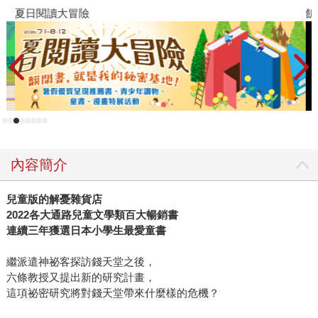
夏日閱讀大冒險
飢
內容簡介
兒童版的解憂雜貨店
2022各大通路兒童文學類百大暢銷書
連續三年獲選日本小學生最愛童書
繼派遣神祕客探訪錢天堂之後，
六條教授又提出新的研究計畫，
這項祕密研究將對錢天堂帶來什麼樣的危機？