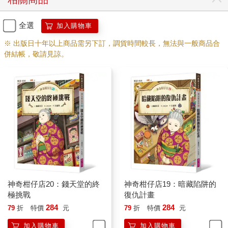
全選
加入購物車
※ 出版日十年以上商品需另下訂，調貨時間較長，無法與一般商品合
併結帳，敬請見諒。
神奇柑仔店20：錢天堂的終
神奇柑仔店19：暗藏陷阱的
極挑戰
復仇計畫
284
284
79
折
特價
元
79
折
特價
元
加入購物車
加入購物車