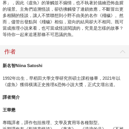
界」，因此《虛魚》的筆觸並不煽情，也不執著於描繪恐怖血腥
的場景。主角們追溯怪談，卻彷彿觸發了連鎖效應，不斷冒出更
多相關的怪談，讓人不禁聯想到小野不由美的名作《殘穢》。然
而，儘管出發點與《殘穢》相似，迎向的結局卻大不相同。既可
當成推理小說來看，也可當成怪談閱讀的，究竟是怎樣的故事？
等待你一起來追逐那條不可思議的魚。
作者
新名智Niina Satoshi
1992年出生，早稻田大學文學研究所碩士課程修畢，2021年以
《虛魚》獲得橫溝正史推理&恐怖小說大獎，正式文壇出道。
譯者簡介
王華懋
專職譯者，譯作包括推理、文學及實用等各種類型。
近期譯作有《影踏亭怪談》、《夜市》、《流浪的月》、《不被