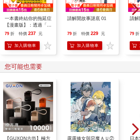
「嗯，好像會。」
這個地點，被一部分的人稱為「穿刺人偶森林」。帶著煩惱，前
一本書終結你的拖延症
請解開故事謎底 01
請解
來把人偶插在這裡的人似乎不少，但更多的是純粹來看這些玩意
【漫畫版】：透過「小
的人。宣稱自己遇到怪事的人，也多半是後者。譬如，有人遇到
行動」打開大腦的行動
這樣的事：
237
229
79
折
特價
元
79
折
特價
元
79
折
開關，懶人也能變身
一群年輕人跑來試膽，發現地上插著大量的人偶。年輕人不曉得
「行動派」的37個科
加入購物車
加入購物車
是故意的還是不小心，弄壞了插在地上的人偶，結果人偶們同時
學方法
轉頭看向他們——這是其中一種發展。
那群年輕人嚇到了，但沒有遇到更多可怕的事，各自返家。然而
您可能也需要
入夜以後，年輕人遇到鬼壓床，驚醒的時候，發現好幾個人偶手
持棒子，爬到動彈不得的自己身上。
人偶們用帶來的棒子，依序穿過年輕人的手腳。每一次穿刺，都
讓人經歷到火燒火燎般的劇痛。最後，終於輪到臉要被刺了。這
時年輕人實在太害怕了，忍不住閉上眼睛。然而，什麼事都沒有
發生。過了一會，鬼壓床解除，年輕人提心吊膽地睜眼一看，人
偶們已消失不見。
隔天早上，年輕人聯絡一起去森林的朋友們，得知每個人都遇到
一樣的事。可是，只有一個人聯絡不上。那個人就是當時弄壞人
偶的罪魁禍首。沒多久，那名朋友被發現成了一具屍體。他的臉
上插著一根巨大的棒子……
【GUXON古尚】極方
露露修女與惡魔ＡＵ②
日本S