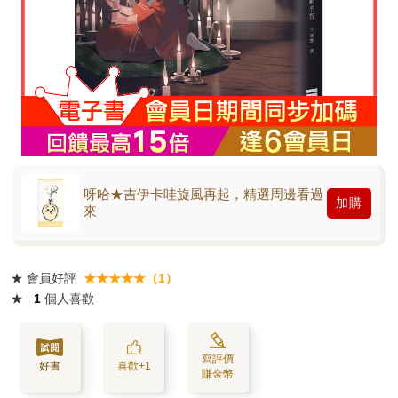
呀哈★吉伊卡哇旋風再起，精選周邊看過
加購
來
★
會員好評
★★★★★（1）
★
1
個人喜歡
寫評價
好書
喜歡+1
賺金幣