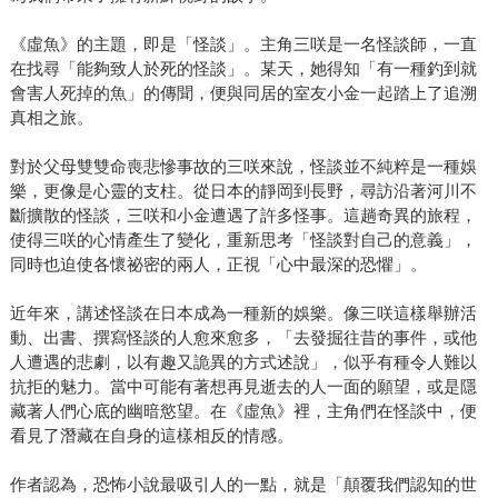
《虛魚》的主題，即是「怪談」。主角三咲是一名怪談師，一直
在找尋「能夠致人於死的怪談」。某天，她得知「有一種釣到就
會害人死掉的魚」的傳聞，便與同居的室友小金一起踏上了追溯
真相之旅。
對於父母雙雙命喪悲慘事故的三咲來說，怪談並不純粹是一種娛
樂，更像是心靈的支柱。從日本的靜岡到長野，尋訪沿著河川不
斷擴散的怪談，三咲和小金遭遇了許多怪事。這趟奇異的旅程，
使得三咲的心情產生了變化，重新思考「怪談對自己的意義」，
同時也迫使各懷祕密的兩人，正視「心中最深的恐懼」。
近年來，講述怪談在日本成為一種新的娛樂。像三咲這樣舉辦活
動、出書、撰寫怪談的人愈來愈多，「去發掘往昔的事件，或他
人遭遇的悲劇，以有趣又詭異的方式述說」，似乎有種令人難以
抗拒的魅力。當中可能有著想再見逝去的人一面的願望，或是隱
藏著人們心底的幽暗慾望。在《虛魚》裡，主角們在怪談中，便
看見了潛藏在自身的這樣相反的情感。
作者認為，恐怖小說最吸引人的一點，就是「顛覆我們認知的世