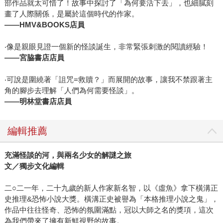
部作品就太可惜了！故事中探討了「為何要活下去」，也細膩刻
畫了人際關係，是屬於這個時代的作家。
——HMV&BOOKS
店員
‧像是親眼見證一個新的怪談誕生，非常緊張刺激的閱讀經驗！
——
宮脇書店店員
‧可說是圍繞著「詛咒=救贖？」而展開的故事，讓我不禁跟著主
角的腳步去理解「人們為何需要怪談」。
——
明林堂書店店員
編輯推薦
充滿怪談的河，與兩名少女的解謎之旅
文／獨步文化編輯
二○二一年，二十九歲的新人作家新名智，以《虛魚》拿下橫溝正
史推理&恐怖小說大獎。橫溝正史被譽為「本格推理小說之鬼」，
作品中往往怪奇、恐怖的氛圍滿點，冠以大師之名的獎項，這次
為我們帶來了擁有新鮮視野的故事。