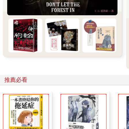
就我調查到的範圍內，比方二○○○年左右，某個網路論壇上的貼
文是這麼說的：
首先，找出一個想要從自己身上去除的東西，像是缺點、討厭的
回憶等等。接著準備一個人偶或布娃娃。只要有頭和四肢，夠牢
固，什麼樣的人偶都可以。
用自己的名字為人偶命名，每天跟它說話。說話時，要提到想去
除的東西，並咒罵人偶。譬如，假設我對外貌感到自卑，就把人
偶取名為「三咲」，每天對人偶說「三咲，妳真是有夠醜的。
喂！三咲，妳這個醜八怪」。
感覺光是這樣做，就會把精神搞出病來。
最後把那個人偶帶來這裡，用棒子穿過去插在地上。這時要說
「三咲死了」。如此一來，人偶就會帶走自己的煩惱和缺點，只
留下蛻變重生後的自己——似乎是這樣。
推薦必看
插在這片土地上的人偶們，應該是源於這類傳說，只是版本稍有
不同吧。跟我看到的內容相似的說法，或截然不同的說法到處流
傳，深信不疑的人會帶著人偶來到這裡，把它們插在地上，所以
才會有這麼多人偶。如果全是一個人一時興起搞出來的，應該很
快就會風化、遭到遺忘了。
大致看完後，小金笑著轉過來說：
「那麼，如果對這些人偶作怪，我會死掉嗎？」
我也露出微笑，回答：