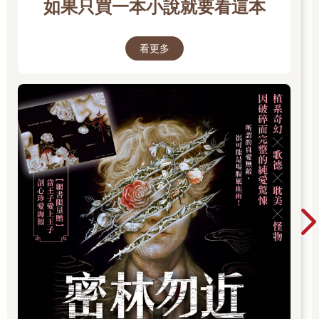
如果只買一本小說就要看這本
聽說只要靠近這塊窪地，周圍就會突然陷入黑暗，或樹林裡有奇
妙的人影忽隱忽現。不過來到這裡的路上，並沒有發生任何奇異
的現象。
看更多
突然變暗，是因為這裡相對於山坡，呈現ㄈ字形凹陷，陽光被遮
蔽的關係吧。至於人影，我認為只是剛好跟來這裡探險的人碰上
而已。如果誤以為彼此是鬼怪，就會趕快先躲起來再說吧。
我如此分析著，來到窪地中央，立刻就看到那些東西了。
「噢，真的有耶。」
小金開心地說。確實，這幕景象相當壯觀。我伸展著痠痛的腰
腿，看著這一幕。
眼前是一大片插在地面上的人偶，數量約有幾十個。
其中有布偶，也有市松人偶之類的傳統人偶。有些人偶在日曬雨
淋下已腐朽，有些看起來很新，就像才剛插上去一樣。每一個人
偶的身體都以棒狀物穿過，插在地面。棒子的材料似乎沒有指
定，多半是木棒，也有用塑膠管或烤肉串叉穿過的。
小金背著手，一邊走一邊觀察並排的人偶們，興致盎然。
「這是什麼咒法？」
「有各種說法，像是這一帶的民間信仰，或原本是一種供養，或
邪教儀式的遺跡，也有人說是住在附近的奇怪歐巴桑三更半夜跑
來弄的。」