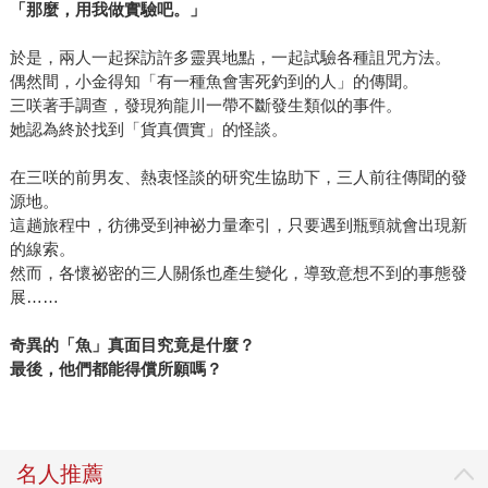
「那麼，用我做實驗吧。」
於是，兩人一起探訪許多靈異地點，一起試驗各種詛咒方法。
偶然間，小金得知「有一種魚會害死釣到的人」的傳聞。
三咲著手調查，發現狗龍川一帶不斷發生類似的事件。
她認為終於找到「貨真價實」的怪談。
在三咲的前男友、熱衷怪談的研究生協助下，三人前往傳聞的發
源地。
這趟旅程中，彷彿受到神祕力量牽引，只要遇到瓶頸就會出現新
的線索。
然而，各懷祕密的三人關係也產生變化，導致意想不到的事態發
展……
奇異的「魚」真面目究竟是什麼？
最後，他們都能得償所願嗎？
名人推薦