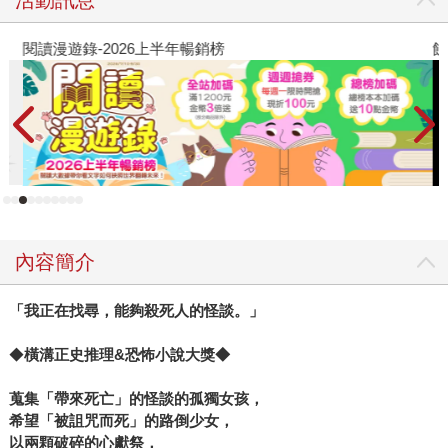
活動訊息
的，究竟是怎樣的故事？等待你一起來追逐那條不可思議的
魚。
閱讀漫遊錄-2026上半年暢銷榜
飢
內容簡介
「我正在找尋，能夠殺死人的怪談。」
◆
橫溝正史推理&恐怖小說大獎◆
蒐集「帶來死亡」的怪談的孤獨女孩，
希望「被詛咒而死」的路倒少女，
以兩顆破碎的心獻祭，