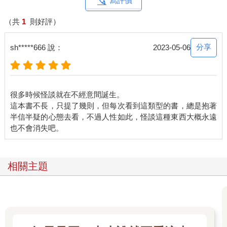
寫評價
「不太信。」
就算是真的，感覺也派不上用場。要是有辦法百分之百釣到那種
（共
1
則好評）
魚也就罷了，既然只能交給運氣，便跟期待殞石掉下來砸死人沒
有兩樣。我沒辦法好整以暇地等到那時候。
分享
sh*****666 說：
2023-05-06
「可是，」我接著說：「如果死因不是釣到魚的行為，而是魚本
身的話……」
「妳是說，那是看到就會死掉的魚？」
「或許喔。」前提是那位大叔說的是真的。「又或者單純是有毒
很多時候怪談就在不經意間誕生。
的魚。」
這本書不長，只提了幾則，但每次看到這類型的書，總是抱著
我停下腳步。前方幾步的地方，地面突然下陷。我抓住旁邊的樹
半信半疑的心態去看，不過人性如此，怪談這種東西大概永遠
枝支撐，小心翼翼地探出身體查看。前方地面下陷約兩公尺，就
像一座小斷崖，樹林中只有那一帶呈缽狀凹陷。
沿著相當於缽緣的部分走去，斷崖有一部分崩坍，形成可供人上
下的緩坡。似乎是來到這裡的人都走一樣的路線下去，才把那塊
地方踩成了緩坡，整體被腳印踩得相當紮實。
相關主題
「在這下面？」
小金問，我點點頭。
「當心腳步。」
我接過小金拿來當拐杖的樹枝，插在斜坡上，小心翼翼地走下
去。