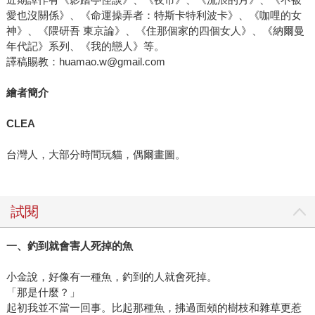
愛也沒關係》、《命運操弄者：特斯卡特利波卡》、《咖哩的女
神》、《隈研吾 東京論》、《住那個家的四個女人》、《納爾曼
年代記》系列、《我的戀人》等。
譯稿賜教：huamao.w@gmail.com
繪者簡介
CLEA
台灣人，大部分時間玩貓，偶爾畫圖。
試閱
一、釣到就會害人死掉的魚
小金說，好像有一種魚，釣到的人就會死掉。
「那是什麼？」
起初我並不當一回事。比起那種魚，拂過面頰的樹枝和雜草更惹