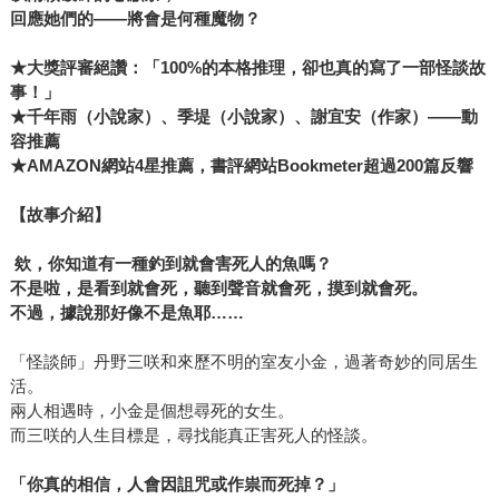
回應她們的——將會是何種魔物？
★
大獎評審絕讚：「100%的本格推理，卻也真的寫了一部怪談故
事！」
★千年雨（小說家）、季堤（小說家）、謝宜安（作家）——動
容推薦
★AMAZON網站4星推薦，書評網站Bookmeter超過200篇反響
【故事介紹】
欸，你知道有一種釣到就會害死人的魚嗎？
不是啦，是看到就會死，聽到聲音就會死，摸到就會死。
不過，據說那好像不是魚耶……
「怪談師」丹野三咲和來歷不明的室友小金，過著奇妙的同居生
活。
兩人相遇時，小金是個想尋死的女生。
而三咲的人生目標是，尋找能真正害死人的怪談。
「你真的相信，人會因詛咒或作祟而死掉？」