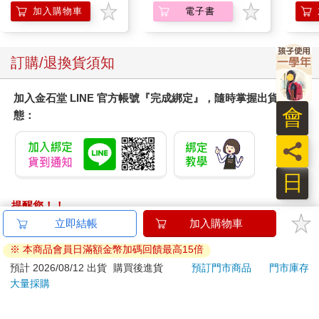
加入購物車
電子書
空。
小金在那個人偶前面駐足片刻。我把她的側臉也拍下來。
「拍我幹麼？」
訂購/退換貨須知
「得確實記錄下來才行。」
以前在炭坑工作的人，都會帶著金絲雀進入坑道。如果金絲雀死
了，表示坑道裡的有毒氣體過高。雖然有人認為這只是傳說，但
加入金石堂 LINE 官方帳號『完成綁定』，隨時掌握出貨動
我如此為她命名：金絲雀小金。因為我想要利用她來確認一件
會
態：
事。
那就是，怪談真的能害死人嗎？
員
「好，上吧！」
我把代替拐杖的樹枝遞給小金。她雙手握住樹枝，兩腳稍微打
日
開，在人偶前面站定。姿勢意外地相當有模有樣。
「妳打過棒球？」
提醒您！！
小金那頭深褐色長髮輕飄飄地揚起。
金石堂及銀行均不會請您操作ATM! 如接獲電話要求您前往
立即結帳
加入購物車
「沒、有！」
ATM提款機，請不要聽從指示，以免受騙上當！
※ 本商品會員日滿額金幣加碼回饋最高15倍
隨著這聲吆喝，她俐落揮棒，擊碎了塑膠人偶的頭。
退換貨須知：
預計 2026/08/12 出貨
購買後進貨
預訂門市商品
門市庫存
大量採購
**提醒您，鑑賞期不等於試用期，退回商品須為全新狀態**
依據「消費者保護法」第19條及行政院消費者保護處公告之
「通訊交易解除權合理例外情事適用準則」，以下商品購買