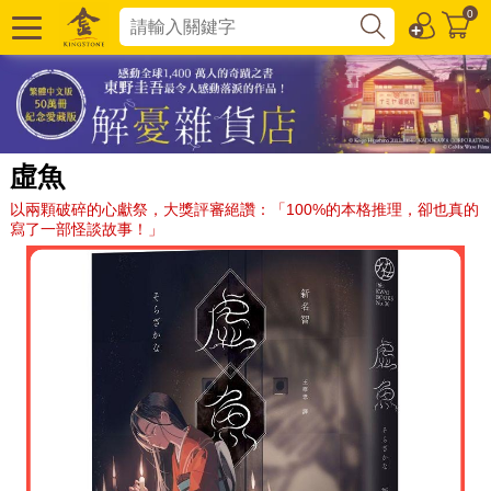
0
虛魚
以兩顆破碎的心獻祭，大獎評審絕讚：「100%的本格推理，卻也真的
寫了一部怪談故事！」