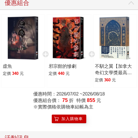
優惠組合
故的三?來說，怪談並不純粹是一種娛樂，更像是心靈的支
柱。從日本的靜岡到長野，尋訪沿著河川不斷擴散的怪談，
三?和小金遭遇了許多怪事。這趟奇異的旅程，使得三?的心
情產生了變化，重新思考「怪談對自己的意義」，同時也迫
使各懷祕密的兩人，正視「心中最深的恐懼」。 近年來，講
述怪談在日本成為一種新的娛樂。像三?這樣舉辦活動、出
書、撰寫怪談的人愈來愈多，「去發掘往昔的事件，或他人
遭遇的悲劇，以有趣又詭異的方式述說」，似乎有種令人難
虛魚
邪宗館的慘劇
不馴之翼【加拿大
以抗拒的魅力。當中可能有著想再見逝去的人一面的願望，
奇幻文學獎最高榮
定價
340
元
定價
440
元
或是隱藏著人們心底的幽暗慾望。在《虛魚》裡，主角們在
耀「極光獎」得獎
定價
360
元
怪談中，便看見了潛藏在自身的這樣相反的情感。 作者認
作】
為，恐怖小說最吸引人的一點，就是「顛覆我們認知的世
優惠時間：2026/07/02 ~2026/08/18
界」，因此《虛魚》的筆觸並不煽情，也不執著於描繪恐怖
優惠組合價：
75
折
特價
855
元
※實際價格依購物車結帳為主
血腥的場景。主角們追溯怪談，卻彷彿觸發了連鎖效應，不
斷冒出更多相關的怪談，讓人不禁聯想到小野不由美的名作
加入購物車
《殘穢》。然而，儘管出發點與《殘穢》相似，迎向的結局
卻大不相同。既可當成推理小說來看，也可當成怪談閱讀