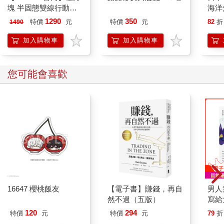
「所謂的鬼壓床，簡而言之就是做惡夢吧？」
塊 半固態雙線行動電
海洋
「是啊。合理地解釋，就是夢見白天看到、嚇到自己的人偶罷
源 10000mAh 行動電
1290
350
特價
元
特價
元
82
折
1490
了。」
源(Type-C+Lightning)
「那臉上插著棒子呢？」
加入購物車
加入購物車
「我請松浦先生查過，有沒有早上被人發現的，臉上插著棒子死
掉的詭異屍體，可是好像沒有。」
「那就是騙人的嘛。」
您可能會喜歡
被這麼否定，我無從反駁。確實，如果有人死法如此離奇，一定
會引發熱議。
「可是，或許是真的死掉了，只是死法被過度渲染啊。」
「會嗎……？」
「總之試試看嘛。好不容易來到這裡了。」
雖然嘴上埋怨著，但小金似乎躍躍欲試。她愉悅地開始挑選人
偶。我掏出手機，對著四周拍照。基於工作需求，這種東西一定
要拍下來。要是能拍到天竿魚（註：一種神祕未知生物），那就
賺到了。
「這個好了。」
16647 櫻桃飯友
【電子書】賺錢，再自
男人
小金指著一個皮膚色的塑膠人偶。人偶原本應該穿著衣服，但現
然不過（五版）
寫給
在變成了全裸。栗色髮絲被剪得亂七八糟，由此推測，衣服或許
是故意扒光的。胸口用工具挖了個洞，一根樹枝穿過那裡，插在
120
294
特價
元
特價
元
79
折
地面。看不出可愛的原貌，只剩塗料剝落的眼睛空洞地注視著天