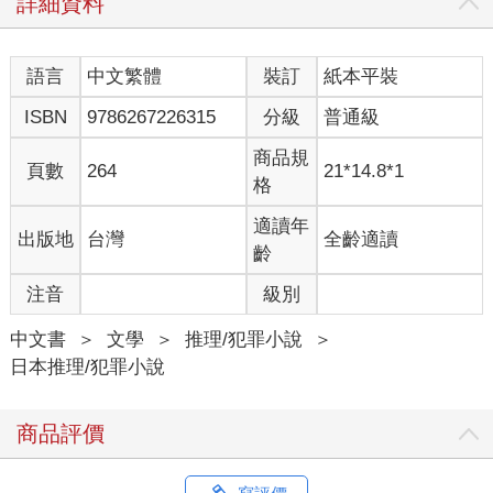
詳細資料
「聽起來不像是那樣耶。」
雜木林逐漸變得稀疏開闊，看來目的地近了。這麼一想，再看看
地面，四處掉落著寶特瓶之類的垃圾。應該是來探祕的人留下的
語言
中文繁體
裝訂
紙本平裝
垃圾，真沒公德心。不過，我們也半斤八兩就是了。
「那個大叔說是從來沒看過的魚。他說那種魚全身滑溜溜的，不
ISBN
9786267226315
分級
普通級
然就是全身布滿尖刺。」
「一定是深海魚。」
商品規
頁數
264
21*14.8*1
「或許吧。然後，那個大叔的朋友真的釣到了。那朋友當時只覺
格
得這魚好恐怖，連忙放了回去。」
「那人死掉嘍？」
適讀年
出版地
台灣
全齡適讀
「對。」
齡
又前進了一段距離，陽光消失了。是進入山背處了吧。陰暗的暮
注音
級別
色陡地籠罩上來，樹木失去了色彩。我停止跟小金閒聊。陌生的
鳥啼聲在某處作響。
中文書
＞
文學
＞
推理/犯罪小說
＞
「死因是什麼？」
日本推理/犯罪小說
我問。這是最重要的一點。
「大叔好像不知道，但他說是突然死掉，是不是生病啊？」
「如果是什麼特殊的死法，應該會特別提出來，像是自殺那一
商品評價
類。」
小金瞄了我一眼，又拿樹枝戳草叢：
「妳不信是吧？」