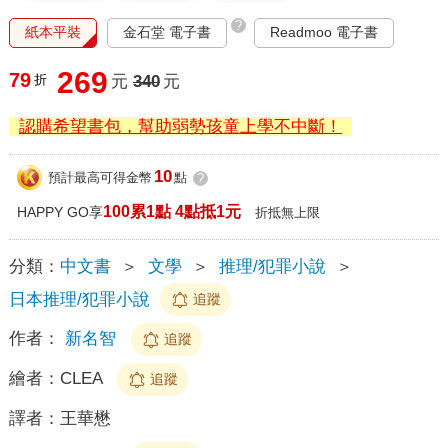
?
紙本平裝
金石堂 電子書
Readmoo 電子書
269
79
折
元
340
元
認購希望書包，幫助弱勢孩童上學不中斷！
10
預計最高可得金幣
點
?
100累1點 4點抵1元
HAPPY GO享
折抵無上限
分類：
中文書
＞
文學
＞
推理/犯罪小說
＞
日本推理/犯罪小說
追蹤
作者：
新名智
追蹤
繪者：
CLEA
追蹤
譯者：
王華懋