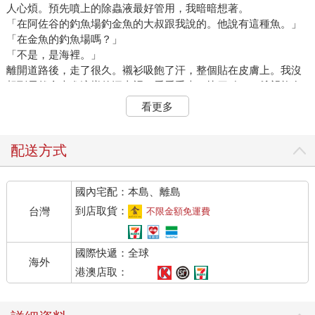
人心煩。預先噴上的除蟲液最好管用，我暗暗想著。
「在阿佐谷的釣魚場釣金魚的大叔跟我說的。他說有這種魚。」
「在金魚的釣魚場嗎？」
「不是，是海裡。」
離開道路後，走了很久。襯衫吸飽了汗，整個貼在皮膚上。我沒
想到居然會走進這樣的深山裡。看看手表，快四點了。希望能在
天黑前回家。
看更多
後方的小金還好嗎？回頭一看，她毫無疲態，不曉得什麼時候撿
了根粗樹枝，拿來當拐杖撥開雜草叢。她成天穿在身上的那件髒
兮兮的卡其色夾克，沾滿了鬼針草之類的種子，但本人似乎不以
配送方式
為意。
「是那種情況吧？」我喘過一口氣說：「開心到暴斃吧？」
國內宅配：本島、離島
「什麼意思？」
「不是說打高爾夫球一桿進洞，還是打麻將胡到『九蓮寶燈』，
到店取貨：
台灣
不限金額免運費
就會爽死嗎？」
「我不懂。」
國際快遞：全球
明明會去釣金魚，小金對高爾夫球和麻將卻似乎一竅不通。我們
海外
在一起超過一年了，但我去工作時小金到底都在做些什麼，到現
港澳店取：
在仍然充滿謎團。總之可以確定的是，她閒到不行。
「我是說，因為釣到稀奇的魚，開心到暴斃。」