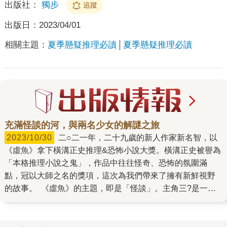
出版社：
獨步
追蹤
出版日：
2023/04/01
相關主題：
夏季懸疑推理必讀
夏季懸疑推理必讀
充滿怪談的河，與兩名少女的解謎之旅
2023/10/30
二○二一年，二十九歲的新人作家新名智，以
《虛魚》拿下橫溝正史推理&恐怖小說大獎。橫溝正史被譽為
「本格推理小說之鬼」，作品中往往怪奇、恐怖的氛圍滿
點，冠以大師之名的獎項，這次為我們帶來了擁有新鮮視野
的故事。 《虛魚》的主題，即是「怪談」。主角三?是一名
怪談師，一直在找尋「能夠致人於死的怪談」。某天，她得
知「有一種釣到就會害人死掉的魚」的傳聞，便與同居的室
友小金一起踏上了追溯真相之旅。 對於父母雙雙命喪悲慘事