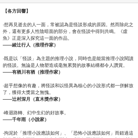
【各方回響】
‧想再見逝去的人一面，常被認為是怪談形成的原因。然而除此之
外，還有更多人性陰暗面的部分，會在怪談中得到共鳴。《虛
魚》正是深入探究這一面的作品。
——
綾辻行人（推理作家）
‧既是以「怪談」為主題的推理小說，同時也是能當推理小說閱讀
的怪談。無論是人物塑造或毫無累贅的故事結構都令人讚賞。
——
有栖川有栖（推理作家）
‧超乎想像的有趣，將怪談和以怪異為核心的小說形式都一併解放
了，獲得大獎當之無愧。
——
辻村深月（直木獎作家）
‧峰迴路轉、幻中生幻的好故事。
——
千年雨（小說家）
‧拘泥於「推理小說應該如何」、「恐怖小說應該如何」而錯過這