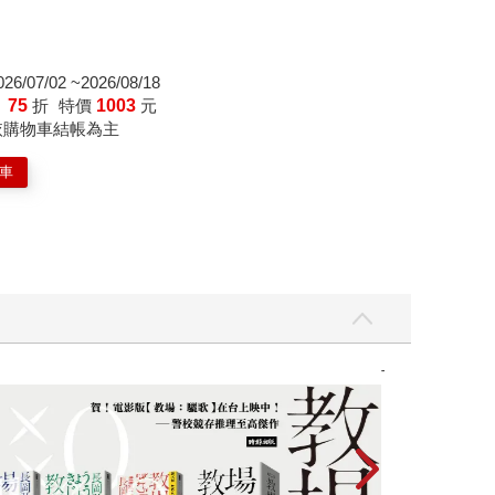
07/02 ~2026/08/18
：
75
折
特價
1003
元
依購物車結帳為主
車
】
世界上最透明的