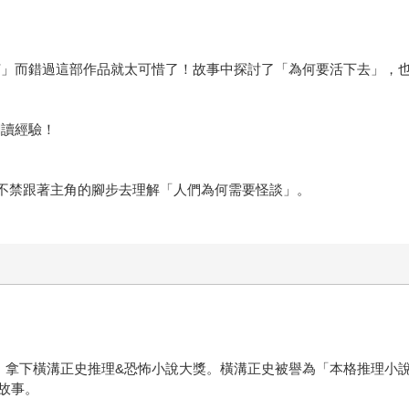
何」而錯過這部作品就太可惜了！故事中探討了「為何要活下去」，
閱讀經驗！
我不禁跟著主角的腳步去理解「人們為何需要怪談」。
》拿下橫溝正史推理&恐怖小說大獎。橫溝正史被譽為「本格推理小
故事。