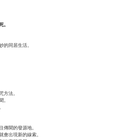
死。
妙的同居生活。
咒方法。
聞。
。
往傳聞的發源地。
就會出現新的線索。