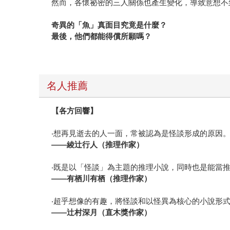
然而，各懷祕密的三人關係也產生變化，導致意想不
奇異的「魚」真面目究竟是什麼？
最後，他們都能得償所願嗎？
名人推薦
【各方回響】
‧想再見逝去的人一面，常被認為是怪談形成的原因
——
綾辻行人（推理作家）
‧既是以「怪談」為主題的推理小說，同時也是能當
——
有栖川有栖（推理作家）
‧超乎想像的有趣，將怪談和以怪異為核心的小說形
——
辻村深月（直木獎作家）