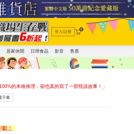
0
登入/註冊
電
居家休閒
日用食品
影音
售票
100%的本格推理，卻也真的寫了一部怪談故事！」
 電子書
中斷！