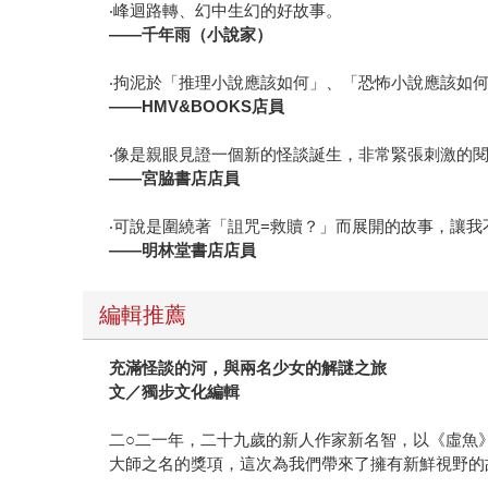
‧峰迴路轉、幻中生幻的好故事。
——
千年雨（小說家）
‧拘泥於「推理小說應該如何」、「恐怖小說應該如
——HMV&BOOKS
店員
‧像是親眼見證一個新的怪談誕生，非常緊張刺激的
——
宮脇書店店員
‧可說是圍繞著「詛咒=救贖？」而展開的故事，讓
——
明林堂書店店員
編輯推薦
充滿怪談的河，與兩名少女的解謎之旅
文／獨步文化編輯
二○二一年，二十九歲的新人作家新名智，以《虛魚
大師之名的獎項，這次為我們帶來了擁有新鮮視野的