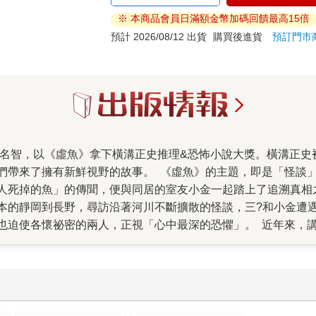
※ 本商品會員日滿額金幣加碼回饋最高15倍
預計 2026/08/12 出貨
購買後進貨
預訂門市
們帶來了擁有新鮮視野的故事。 《虛魚》的主題，即是「怪談
人死掉的魚」的傳聞，便與同居的室友小金一起踏上了追溯真相
本的靜岡到長野，尋訪沿著河川不斷擴散的怪談，三?和小金遭
也迫使各懷祕密的兩人，正視「心中最深的恐懼」。 近年來，
昔的事件，或他人遭遇的悲劇，以有趣又詭異的方式述說」，似
慾望。在《虛魚》裡，主角們在怪談中，便看見了潛藏在自身的
》的筆觸並不煽情，也不執著於描繪恐怖血腥的場景。主角們追
穢》。然而，儘管出發點與《殘穢》相似，迎向的結局卻大不相
可思議的魚。