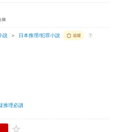
上限
小說
＞
日本推理/犯罪小說
追蹤
?
疑推理必讀