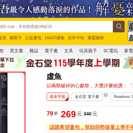
圭吾
楊双子
公益書包
16647續集
吉伊卡哇
通靈藥師
路邊攤新作
馬斯克
玩具總動員5
超慢跑
館
英文書
雜誌
電子書
文具
玩具親子
3C電玩
家
虛魚
以兩顆破碎的心獻祭，大獎評審絕讚：「
?
紙本平裝
金石堂 電子書
Readmoo
269
79
折
元
340
元
認購希望書包，幫助弱勢孩童上學不