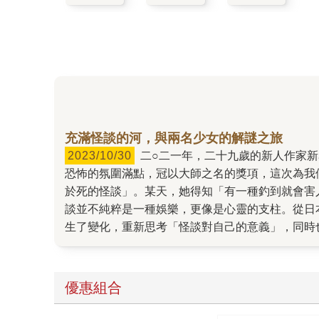
充滿怪談的河，與兩名少女的解謎之旅
2023/10/30
二○二一年，二十九歲的新人作家新名智，以《虛魚》拿下橫溝正史推理&恐怖小說大獎。橫溝正史被譽為「本格推理小說之鬼」，作品中往往怪奇、
恐怖的氛圍滿點，冠以大師之名的獎項，這次為我
於死的怪談」。某天，她得知「有一種釣到就會害
談並不純粹是一種娛樂，更像是心靈的支柱。從日
生了變化，重新思考「怪談對自己的意義」，同時
活動、出書、撰寫怪談的人愈來愈多，「去發掘往
逝去的人一面的願望，或是隱藏著人們心底的幽暗
一點，就是「顛覆我們認知的世界」，因此《虛魚
優惠組合
關的怪談，讓人不禁聯想到小野不由美的名作《殘
的，究竟是怎樣的故事？等待你一起來追逐那條不