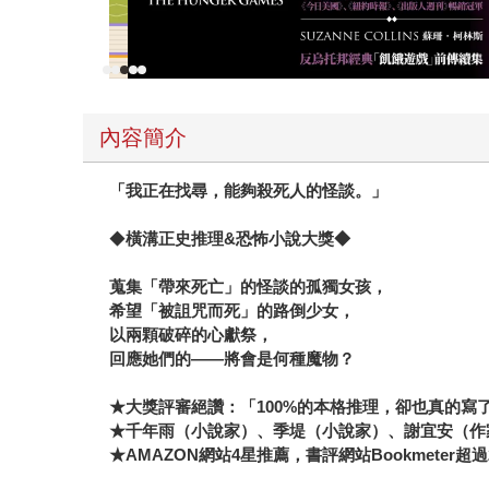
內容簡介
「我正在找尋，能夠殺死人的怪談。」
◆
橫溝正史推理&恐怖小說大獎◆
蒐集「帶來死亡」的怪談的孤獨女孩，
希望「被詛咒而死」的路倒少女，
以兩顆破碎的心獻祭，
回應她們的——將會是何種魔物？
★
大獎評審絕讚：「100%的本格推理，卻也真的寫
★千年雨（小說家）、季堤（小說家）、謝宜安（作
★AMAZON網站4星推薦，書評網站Bookmeter超過