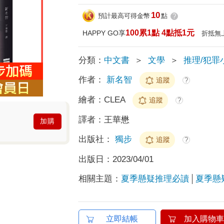
10
預計最高可得金幣
點
?
100累1點 4點抵1元
HAPPY GO享
折抵無
分類：
中文書
＞
文學
＞
推理/犯罪
作者：
新名智
追蹤
?
繪者：
CLEA
追蹤
?
譯者：
王華懋
加購
出版社：
獨步
追蹤
?
出版日：
2023/04/01
相關主題：
夏季懸疑推理必讀
夏季懸
立即結帳
加入購物車