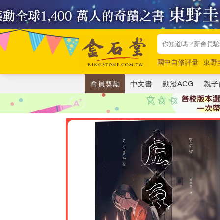
國中自修評量
東野
唯紅花綻放
奧德賽
會員獎勵
中文書
動漫ACG
親子