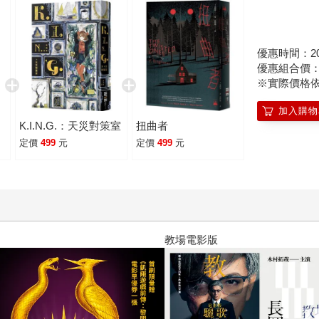
優惠時間：2026/
優惠組合價
※實際價格
加入購物
K.I.N.G.：天災對策室
扭曲者
定價
499
元
定價
499
元
十字殺手【艾迪．弗林系列 前傳