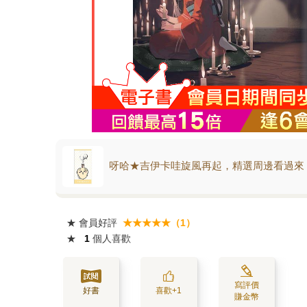
呀哈★吉伊卡哇旋風再起，精選周邊看過來
★
會員好評
★★★★★（1）
★
1
個人喜歡
寫評價
好書
喜歡+1
賺金幣