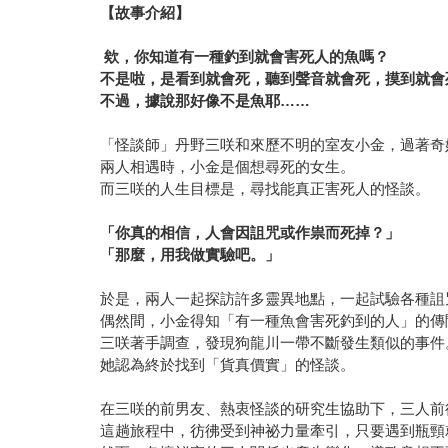
【故事介紹】
欸，你知道有一種釣到就會害死人的魚嗎？
不是啦，是看到就會死，聽到聲音就會死，摸到就會
不過，據說那好像不是魚耶……
「怪談師」丹野三咲和來歷不明的室友小金，過著奇
兩人相遇時，小金是個想尋死的女生。
而三咲的人生目標是，尋找能真正害死人的怪談。
「你真的相信，人會因詛咒或作祟而死掉？」
「那麼，用我做實驗吧。」
於是，兩人一起探訪許多靈異地點，一起試驗各種詛
偶然間，小金得知「有一種魚會害死釣到的人」的傳
三咲著手調查，發現狗龍川一帶不斷發生類似的事件
她認為終於找到「貨真價實」的怪談。
在三咲的前男友、熱衷怪談的研究生協助下，三人前
這趟旅程中，彷彿受到神祕力量牽引，只要遇到瓶頸