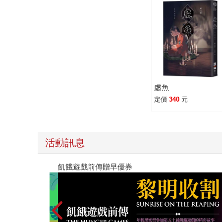
虛魚
定價
340
元
活動訊息
教場電影版