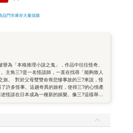
商品
門市庫存
大量採購
」。主角三?是一名怪談師，一直在找尋「能夠致人
之旅。 對於父母雙雙命喪悲慘事故的三?來說，怪
遇了許多怪事。這趟奇異的旅程，使得三?的心情產
講述怪談在日本成為一種新的娛樂。像三?這樣舉辦
乎有種令人難以抗拒的魅力。當中可能有著想再見
這樣相反的情感。 作者認為，恐怖小說最吸引人的
溯怪談，卻彷彿觸發了連鎖效應，不斷冒出更多相
同。既可當成推理小說來看，也可當成怪談閱讀