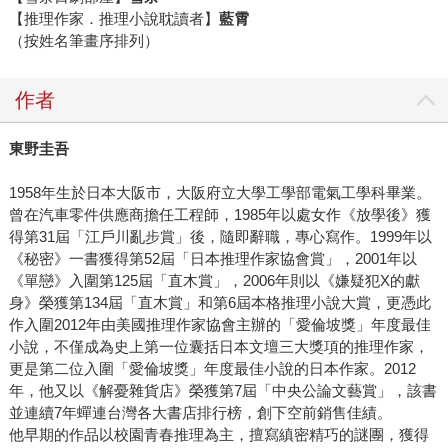
【推理作家．推理小說耽讀者】
藍霄
（按姓名筆畫序排列）
作者
東野圭吾
1958年生於日本大阪市，大阪府立大學工學部電氣工學科畢業。
曾在汽車零件供應商擔任工程師，1985年以處女作《放學後》獲
得第31屆「江戶川亂步賞」後，隨即辭職，專心寫作。1999年以
《秘密》一書獲得第52屆「日本推理作家協會賞」，2001年以
《單戀》入圍第125屆「直木賞」，2006年則以《嫌疑犯X的獻
身》榮獲第134屆「直木賞」和第6屆本格推理小說大賞，更憑此
作入圍2012年由美國推理作家協會主辦的「愛倫坡獎」年度最佳
小說，不僅成為史上第一位囊括日本文壇三大獎項的推理作家，
更是第二位入圍「愛倫坡獎」年度最佳小說的日本作家。2012
年，他又以《解憂雜貨店》榮獲第7屆「中央公論文藝賞」，該書
並連續7年蟬連台灣各大書店排行榜，創下空前銷售佳績。
他早期的作品以校園青春推理為主，擅寫縝密精巧的謎團，獲得