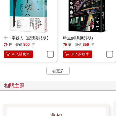
而已。
「其實我現在在哥哥的房間裡。那個……就是想說要整理一下他
的東西。」
她還是用著很難讓我聽清楚的聲音說道。
「這樣啊。有什麼我能幫上忙的地方嗎？」
「不用了，沒關係，我一個人應該可以搞定。今天只是整理，運
送就等明天搬家公司來的時候再處理就好了。然後那個……我打
十一字殺人【記憶凝結版】
時生(經典回歸版)
電話給妳，其實是有些事情要跟妳討論一下。」
300
356
79
折
特價
元
79
折
特價
元
「討論？」
「是的。」
加入購物車
加入購物車
她要討論的事情是這麼一回事——她在整理雅之的東西時，從壁
櫥裡翻出了非常大量的資料和剪下來的報章雜誌。這些東西當然
也可以當成他的遺物，直接帶回靜岡老家，不過若是這些東西能
看更多
帶給比較親近的人幫助的話，她想雅之也會很高興的。如果可
以，現在就叫快遞送過來給我——
相關主題
這對我來說，當然是求之不得的好事。他的資料，可說是自由作
家挑戰各種領域之後留下來的寶庫。而且說不定還能透過這些資
料，多了解一下活著時的他。於是我答應了她的要求。
「那我就盡快叫人送過去。如果現在馬上送去的話，不要的東西
還來得及拿去回收。那個……除了這件事之外，妳還有沒有別的