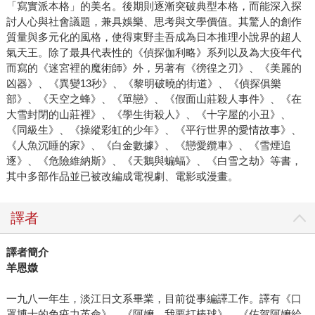
「寫實派本格」的美名。後期則逐漸突破典型本格，而能深入探
討人心與社會議題，兼具娛樂、思考與文學價值。其驚人的創作
質量與多元化的風格，使得東野圭吾成為日本推理小說界的超人
氣天王。除了最具代表性的《偵探伽利略》系列以及為大疫年代
而寫的《迷宮裡的魔術師》外，另著有《徬徨之刃》、《美麗的
凶器》、《異變13秒》、《黎明破曉的街道》、《偵探俱樂
部》、《天空之蜂》、《單戀》、《假面山莊殺人事件》、《在
大雪封閉的山莊裡》、《學生街殺人》、《十字屋的小丑》、
《同級生》、《操縱彩虹的少年》、《平行世界的愛情故事》、
《人魚沉睡的家》、《白金數據》、《戀愛纜車》、《雪煙追
逐》、《危險維納斯》、《天鵝與蝙蝠》、《白雪之劫》等書，
其中多部作品並已被改編成電視劇、電影或漫畫。
譯者
譯者簡介
羊恩媺
一九八一年生，淡江日文系畢業，目前從事編譯工作。譯有《口
罩博士的免疫力革命》、《阿嬤，我要打棒球》、《佐賀阿嬤給