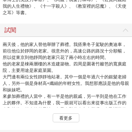
我的人生禮物》、《十一字殺人》、《教室裡的惡魔》、《天使
之耳》等書。
試閱
兩天後，他的家人替他舉辦了葬禮。我搭乘冬子駕駛的奧迪車，
前往他位於靜岡的老家。很意外的，高速公路的路況十分順暢，
所以從東京到他靜岡的老家只花了兩小時左右的時間。
他的老家是棟兩層樓的木造建築物。四周是圍著竹籬笆的寬廣庭
院，主要用途是家庭菜園。
大門邊有兩位女性靜靜地站著。其中一個是年過六十的銀髮老婦
人，另外一個是身材高+纖細的年輕女性。我想那應該是他的母親
和妹妹吧。
來參加葬禮的人當中，有一半是他的親戚，另一半則是他在工作
上的夥伴。不知道為什麼，我一眼就可以看出來從事出版工作的
人和其他一般人的差異性。冬子在那些人之中發現了自己認識的
人，於是走過去和他攀談。那是個皮膚黝黑、小腹稍微突出的男
看更多
人，聽說是川津雅之的責任編輯。透過冬子的介紹，我才知道他
姓田村。