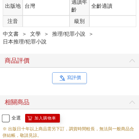
要去赴誰的約了。」
適讀年
出版地
台灣
全齡適讀
田村非常後悔地說道。
齡
「這件事情，警察知道嗎？」
注音
級別
我問。
「當然囉，所以，他們現在好像也很積極地在尋找當時和川津雅
中文書
＞
文學
＞
推理/犯罪小說
＞
之見面的人，不過聽說還是毫無線索啊。」
日本推理/犯罪小說
他說完以後，緊緊咬住下嘴唇。
當上香儀式結束，我正打算回去的時候，一個約莫超過二十五歲
的女子走到田村身邊和他打招呼。這個女人的肩膀比一般女性要
商品評價
來得寬，感覺十分男性化，髮型也是男孩子氣的短髮。
田村對那個女人點點頭之後，開口問道：
「最近妳沒和川津先生碰面嗎？」
寫評價
「沒錯，因為從那次之後，我們就再也沒有一起合作了。川津先
生應該也覺得自己跟我不太合吧！」
這個十分男性化的女人像個男人似地說道。不過，她和田村可能
相關商品
沒有那麼熟稔。在交換了這麼兩句話之後，她就對我們稍微點頭
示意，從我們面前走掉了。
「她是攝影師新里美由紀。」
全選
加入購物車
在她走遠了之後，田村小聲地告訴我。
※ 出版日十年以上商品需另下訂，調貨時間較長，無法與一般商品合
「以前曾經和川津一起工作過呢。兩人的足跡遍及日本各地，川
併結帳，敬請見諒。
津先生寫紀行文，她則負責照相。應該有在雜誌上連載哦，不過