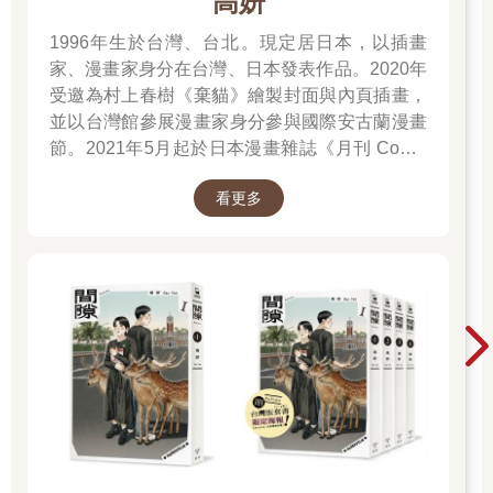
高妍
事需要幫忙呢？」
「別的事？」
1996年生於台灣、台北。現定居日本，以插畫
「就是……比如說有沒有東西放在這個房間忘記帶走啊？或是哥
家、漫畫家身分在台灣、日本發表作品。2020年
哥的東西中，有沒有什麼是妳想要的？」
受邀為村上春樹《棄貓》繪製封面與內頁插畫，
「忘記帶走的東西是沒有，」我看著擺在桌上的手提包，裡頭放
並以台灣館參展漫畫家身分參與國際安古蘭漫畫
著他房間的備用鑰匙。「不過倒是有東西忘了還給他。」
當我說了忘記還給他的東西是備用鑰匙時，川津雅之的妹妹告訴
節。2021年5月起於日本漫畫雜誌《月刊 Comic
我直接用郵寄的就可以了。不過，我還是決定親自跑一趟。一來
Beam》初次連載作品《綠之歌-收集群風-》，並
用郵寄的很費事，二來我覺得再去最後一次已逝戀人的房間，也
看更多
於2022年5月於台日同步發行單行本，爾後獲得
沒什麼不好的。不管怎麼說，我們也交往了兩個月。
日本「這本漫畫真厲害2023」、THE BEST
「那我就在這裡等妳過來。」
MANGA 2023入選、台灣金漫獎年度漫畫獎入圍
川津雅之的妹妹的聲音，直到最後都還是很小聲。
等肯定。2023年4月起再度於《月刊 Comic
他的公寓位於北新宿，一樓的一○二號房就是他的住處。我按了門
Beam》連載新作《間隙》。
鈴之後，在葬禮時看過的那個高高瘦瘦的女孩子出現了。瓜子
臉，配上高挺的鼻梁，無疑是個美人胚子。可惜的就是鄉土味太
重了，平白糟蹋了那個漂亮的臉蛋。
「不好意思，還麻煩妳跑一趟。」
她低下了頭，替我擺上室內拖鞋。
當我脫下鞋子、穿上拖鞋的時候，有聲音從屋子裡傳來，接著某
個人的臉出現了。
如果我記得沒錯，這張探出來的面孔正是在葬禮上見過的女性攝