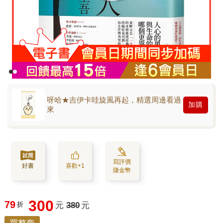
呀哈★吉伊卡哇旋風再起，精選周邊看過
加購
來
寫評價
好書
喜歡+1
賺金幣
300
79
折
元
380
元