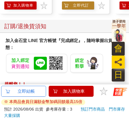
兔兔 Chiikawa
SIR
加入購物車
立即代訂
山森運動廣場，就是雅之加入會員的運動中心。他有時候會跑去
那裡的健身房流流汗。像這樣的事情，我還算清楚。
不過令我在意的是，他最近腳痛，照理說應該是不能去健身房。
訂購/退換貨須知
還是說那天他的腳已經康復了呢？
「怎麼了嗎？」
加入金石堂 LINE 官方帳號『完成綁定』，隨時掌握出貨動
因為我陷入沉默，所以川津雅之的妹妹好像有點擔心地看著我。
會
態：
我搖搖頭回答道：
「不，沒什麼。」
員
說不定真的有什麼，不過我現在對自己的想法沒有任何信心。
「這個可以暫時借我嗎？」
日
我讓她看了一下手上的行程表。
「請拿去。」她微笑。
提醒您！！
話題中斷，我們兩個人對話中出現了一小段空白，這時新里美由
金石堂及銀行均不會請您操作ATM! 如接獲電話要求您前往
立即結帳
加入購物車
紀從雅之的工作間走了出來。
ATM提款機，請不要聽從指示，以免受騙上當！
「請問一下，川津先生的書籍只有那些嗎？」
※ 本商品會員日滿額金幣加碼回饋最高15倍
美由紀用質疑的口吻出聲問道，她的語氣中隱含著責備的感覺。
退換貨須知：
預計 2026/08/06 出貨
參考庫存量：3
預訂門市商品
門市庫存
「嗯，是的。」
大量採購
**提醒您，鑑賞期不等於試用期，退回商品須為全新狀態**
聽完幸代的回答之後，這個年輕的女攝影師帶著困惑的表情，稍
依據「消費者保護法」第19條及行政院消費者保護處公告之
微將視線移向下方。不過很快地，她又像下了什麼決心一般抬起