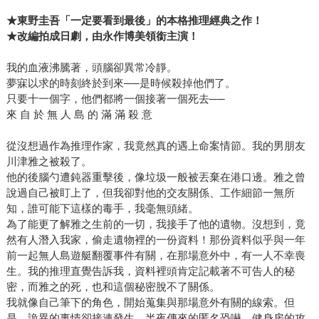
★東野圭吾「一定要看到最後」的本格推理經典之作！
★改編拍成日劇，由永作博美領銜主演！
我的血液沸騰著，頭腦卻異常冷靜。
夢寐以求的時刻終於到來──是時候殺掉他們了。
只要十一個字，他們都將一個接著一個死去──
來 自 於 無 人 島 的 滿 滿 殺 意
從沒想過作為推理作家，我竟然真的遇上命案情節。我的男朋友
川津雅之被殺了。
他的後腦勺遭鈍器重擊後，像垃圾一般被丟棄在港口邊。雅之曾
說過自己被盯上了，但我卻對他的交友關係、工作細節一無所
知，誰可能下這樣的毒手，我毫無頭緒。
為了能更了解雅之生前的一切，我接手了他的遺物。沒想到，竟
然有人潛入我家，偷走遺物裡的一份資料！那份資料似乎與一年
前一起無人島遊艇翻覆事件有關，在那場意外中，有一人不幸喪
生。我的推理直覺告訴我，資料裡頭肯定記載著不可告人的秘
密，而雅之的死，也和這個秘密脫不了關係。
我就像自己筆下的角色，開始蒐集與那場意外有關的線索。但
是，詭異的事情卻接連發生，半夜傳來的匿名恐嚇、健身房的攻