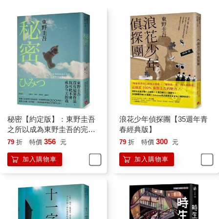
聽說好像很快就停止了。」
這已經是一年前的事了呢。他再補上這一句。
這讓我又再次發現自己對於川津工作方面的事一無所知這個事
實。搞不好從現在開始，我會漸漸知道有關他的一切也說不定，
只是這又有什麼用呢？
葬禮過了兩天之後的那個傍晚，我正在做著和以前一樣的工作，
感覺距離上次工作已經好久似的。這個時候，放在文字處理機旁
那具設計時尚的平面電話響了起來。拿起話筒後聽到的聲音，微
弱的像是透過真空管傳過來的。我甚至還以為是我的耳朵出了什
秘密【約定版】：東野圭吾
浪花少年偵探團【35週年青
麼問題。
之所以成為東野圭吾的完美
春經典版】
「不好意思，能不能請您大聲一點說話呢？」
傑作！
356
300
79
折
特價
元
79
折
特價
元
我這麼說完後，耳邊突然聽到「啊」的一聲。
「這個大小的聲音還可以嗎？」
加入購物車
加入購物車
是個年輕女性的聲音。因為有點沙啞，所以反而更聽不清楚了。
「呃……可以了。請問您是哪位？」
「那個……我叫川津幸代，是雅之的妹妹。」
「哦。」
參加葬禮的畫面在我腦海中浮現。那個時候，我只跟她點了點頭