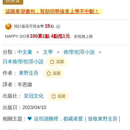
買整套
認購希望書包，幫助弱勢孩童上學不中斷！
15
預計最高可得金幣
點
?
100累1點 4點抵1元
HAPPY GO享
折抵無上限
分類：
中文書
＞
文學
＞
推理/犯罪小說
＞
日本推理/犯罪小說
追蹤
作者：
東野圭吾
追蹤
譯者：
羊恩媺
出版社：
皇冠文化
追蹤
出版日：
2023/04/10
相關主題：
🖤 這些謎團裡，都藏著愛｜致敬東野圭吾