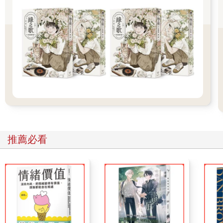
影師，新里美由紀。我們兩人的目光一交會，她就低下了頭，我
也帶著些微的疑惑對她點頭示意。
「她好像曾經跟哥哥一起工作過。」雅之的妹妹對我說：「她姓
新里，我跟她也才剛見面。因為她說之前受了哥哥很多照顧，所
以希望我能讓她幫忙整理這些東西。」
接著她把我介紹給新里美由紀：哥哥的情人，推理作家——
「請多指教。」
美由紀用和葬禮時一樣的男性化聲音說完，又在屋子裡消失了蹤
影。
「妳有告訴那個人明天就要搬家的事嗎？」
美由紀的身影消失了之後，我問幸代。
「沒有，不過她好像是知道不是今天就是明天，所以才來的。」
推薦必看
「是哦……」
我抱著不可思議的感覺，曖昧地點了點頭。
房間已經整理得差不多了，書架上的書籍有一半已經收到紙箱裡
去，廚房的壁櫥也空盪盪的，電視和音響則是只有配線被拔掉而
已。
我坐在客廳的沙發上，然後幸代替我倒了茶。看來這類的餐具好
像還留著。幸代接著把茶端到在雅之房間裡的新里美由紀。
「我常常聽哥哥說起妳的事。」她面對我坐了下來，然後用十分