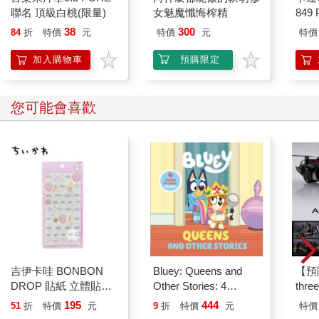
聯名 頂級白桃(限量)
女魅魔懺悔榨精
849 
「不了解，」我回答道：「幾乎是完全不了解。所以我不知道他
ED.
為什麼會被殺害，也沒有任何頭緒。甚至連他過去從事什麼樣的
38
300
84
折
特價
元
特價
元
特價
工作，我也沒問過……」
加入購物車
預購限定
「是嗎？……工作方面的事情也沒說過嗎？」
「他不願意告訴我。」
這才是正確的說法。
您可能會喜歡
「啊，這樣的話，」幸代起身走向放東西的地方，從一個裝橘子
紙箱般大小的箱子裡，拿出一疊類似廢紙綑的東西放在我面前。
「這個好像是這半年來哥哥的行程表。」
原來如此，上面密密麻麻地寫了各式各樣的預定行程。其中和出
版社的會議以及取材等等的，好像特別多。
我腦海裡突然閃進一個念頭：說不定和我的約會也寫在這些廢紙
當中呢！於是我開始仔細翻查他最近的行程。
看到他被殺害之前的日期上方，果然記了和我約會的店名與時
間。那是我和他最後一次見面的日子。看到這個，一陣莫名的戰
慄感突然向我心頭襲來。
接著吸引我的目光的，是寫在同一天的白天欄位，一行潦草的字
吉伊卡哇 BONBON
Bluey: Queens and
【預
跡。
DROP 貼紙 立體貼紙
Other Stories: 4
thr
水晶貼紙 手帳貼 裝飾
Stories in 1 Book.
VA 
195
444
51
折
特價
元
9
折
特價
元
特價
「16 : 00 山森運動廣場」
貼紙 手機貼紙 小八貓
Hooray!
阿斯拉