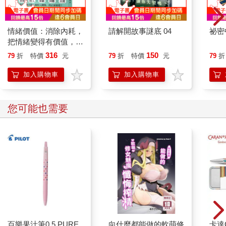
冷靜的口吻說道：「他說妳是一個工作能力很強，很棒的人。」
這大概是客套話吧，即使如此，卻不會讓我有不好的感覺，臉甚
至還有點紅了起來。
情緒價值：消除內耗，
請解開故事謎底 04
祕密
我一邊啜飲著剛泡好的茶，一邊問她：
把情緒變得有價值，跟
「妳經常和妳哥哥聊天嗎？」
誰都能自在相處
316
150
79
折
特價
元
79
折
特價
元
79
折
「嗯，因為他大概每隔一、兩週就會回老家一次。哥哥因為工作
的關係，常要到處跑來跑去，而我和媽媽最期待的，就是聽他說
加入購物車
加入購物車
些工作時遇到的事情了。我在老家附近的銀行工作，所以對外界
的事情幾乎完全不了解。」
她說完，也喝了口茶。我發覺她講電話時的小音量，應該是天生
您可能也需要
音質的緣故。
「得把這個還給妳才行。」
我從皮包裡拿出鑰匙放在桌上。幸代看了鑰匙一會兒之後，開口
問我：
「妳和哥哥有結婚的打算嗎？」
雖然是個令人困擾的問題，但也不是不能回答。
「我們從來沒談過這方面的事。」我說：「一方面不想綁住對
方，而且我們都知道，結了婚只會為對方帶來不好的影響。再
者……嗯，我們也都還不夠了解彼此。」
「不了解嗎？」
百樂果汁筆0.5 PURE
向什麼都能做的軟萌修
卡達C
她露出相當意外的表情。