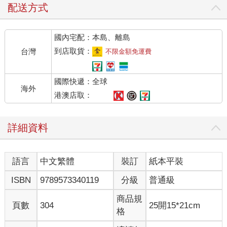
「不過真是除了驚訝之外，再也沒有別的感覺了啊。」
配送方式
田村一邊搖著他肥胖的臉，一邊這麼說道。
「根據驗屍結果，他是在屍體被發現的前一天晚上被殺害的。好
國內宅配：本島、離島
像是毒殺哦。」
「毒？」
到店取貨：
台灣
不限金額免運費
我第一次聽到這個消息。
「聽說是農藥的一種。被毒死了以後，好像還被榔頭之類的東西
國際快遞：全球
重擊了腦袋呢！」
海外
「……」
港澳店取：
一種莫名的感覺浮上我的胸口。
「他那天晚上似乎去了一家平日經常光臨的店裡吃東西，由當時
詳細資料
吃的東西的消化狀態看來似乎可以作出正確的推測，所以這個推
測好像可信度非常高。啊！這些事情您應該已經知道了吧？」
我不置可否，但是輕輕地點了點頭，接著問道：
語言
中文繁體
裝訂
紙本平裝
「那推測的死亡時間大概是幾點鐘呢？」
「大約是十點到十二點左右，警方是這麼說啦！不過其實啊，我
ISBN
9789573340119
分級
普通級
那天有問他哦，說如果有時間要不要一起去喝一杯之類的。結果
他拒絕了我，說是已經和別人先約好了。」
商品規
頁數
304
25開15*21cm
「這麼說來，就是川津雅之和某個人約好要見面囉？」冬子說。
格
「好像是啊，早知道會發生這種事，我就應該窮追猛打地問出他