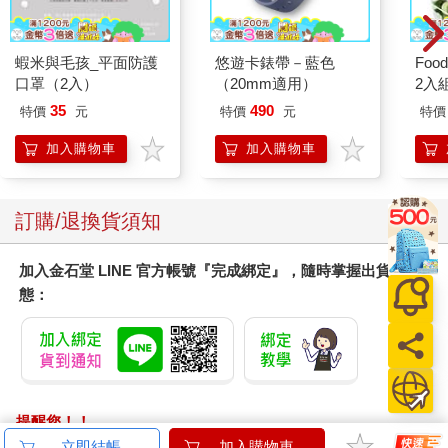
蝦米與毛孩_平面防護
悠遊卡錶帶－藍色
Foo
口罩（2入）
（20mm適用）
2入
35
490
特價
元
特價
元
特價
加入購物車
加入購物車
訂購/退換貨須知
加入金石堂 LINE 官方帳號『完成綁定』，隨時掌握出貨動
態：
提醒您！！
金石堂及銀行均不會請您操作ATM! 如接獲電話要求您前往
立即結帳
加入購物車