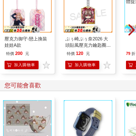
壓克力御守-戀上換裝
ぷぅ崎ぷぅ奈2026 大
【帥
娃娃A款
頭貼風壓克力鑰匙圈-
體提
Q版楓旗袍ver
200
120
特價
元
特價
元
79
折
加入購物車
加入購物車
您可能會喜歡