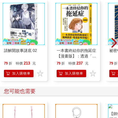
請解開故事謎底 02
一本書終結你的拖延症
祕密
【漫畫版】：透過「小
行動」打開大腦的行動
213
237
79
折
特價
元
79
折
特價
元
79
折
開關，懶人也能變身
「行動派」的37個科
加入購物車
加入購物車
學方法
您可能也需要