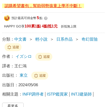
認購希望書包，幫助弱勢孩童上學不中斷！
5
預計最高可得金幣
點
?
100累1點 4點抵1元
HAPPY GO享
折抵無上限
分類：
中文書
＞
輕小說
＞
日系作品
＞
奇幻冒險
追蹤
作者：
イズシロ
追蹤
譯者：
王仁鴻
出版社：
東立
追蹤
出版日：
2024/05/06
相關主題：
INFP調停者
ISTP鑑賞家
INTJ建築師
看更多