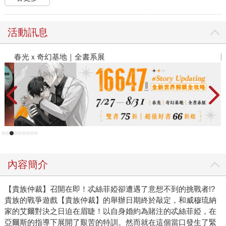
活動訊息
春光ｘ奇幻基地｜全書系展
閱
內容簡介
【貴族仲裁】召開在即！忒絲菲婭卻遭遇了意想不到的挑戰者!?
貴族的戰爭遊戲【貴族仲裁】的舉辦日期終於敲定，和威穆琉納
家的艾爾對決之日迫在眉睫！以自身婚約為賭注的忒絲菲婭，在
亞爾斯的指導下展開了艱苦的特訓。然而就在這個當口發生了緊