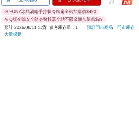
ATM提款機，請不要聽從指示，以免受騙上當！
※ FUNY冰晶渦輪手持製冷風扇全站加購價$490
退換貨須知：
※ Q版企鵝安全隨身警報器全站不限金額加購價$99
**提醒您，鑑賞期不等於試用期，退回商品須為全新狀態**
預計 2026/08/11 出貨
參考庫存量：1
預訂門市商品
門市庫存
依據「消費者保護法」第19條及行政院消費者保護處公告之
大量採購
「通訊交易解除權合理例外情事適用準則」，以下商品購買
後，除商品本身有瑕疵外，將不提供7天的猶豫期：
易於腐敗、保存期限較短或解約時即將逾期。（如：生
鮮食品）
依消費者要求所為之客製化給付。（客製化商品）
報紙、期刊或雜誌。（含MOOK、外文雜誌）
經消費者拆封之影音商品或電腦軟體。
非以有形媒介提供之數位內容或一經提供即為完成之線
上服務，經消費者事先同意始提供。（如：電子書、電
子雜誌、下載版軟體、虛擬商品…等）
已拆封之個人衛生用品。（如：內衣褲、刮鬍刀、除毛
刀…等）
若非上列種類商品，均享有到貨7天的猶豫期（含例假
日）。