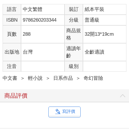
語言
中文繁體
裝訂
紙本平裝
ISBN
9786260203344
分級
普通級
商品規
頁數
288
32開13*19cm
格
適讀年
出版地
台灣
全齡適讀
齡
注音
級別
中文書
＞
輕小說
＞
日系作品
＞
奇幻冒險
商品評價
寫評價