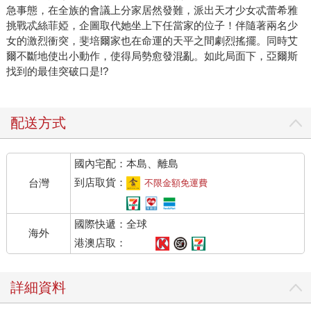
急事態，在全族的會議上分家居然發難，派出天才少女忒蕾希雅
挑戰忒絲菲婭，企圖取代她坐上下任當家的位子！伴隨著兩名少
女的激烈衝突，斐培爾家也在命運的天平之間劇烈搖擺。同時艾
爾不斷地使出小動作，使得局勢愈發混亂。如此局面下，亞爾斯
找到的最佳突破口是!?
配送方式
國內宅配：本島、離島
到店取貨：
台灣
不限金額免運費
國際快遞：全球
海外
港澳店取：
詳細資料