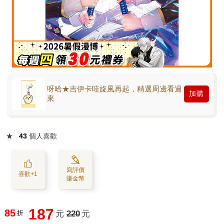
呀哈★吉伊卡哇旋風再起，精選周邊看過
加購
來
★
43
個人喜歡
寫評價
喜歡+1
賺金幣
187
85
折
元
220
元