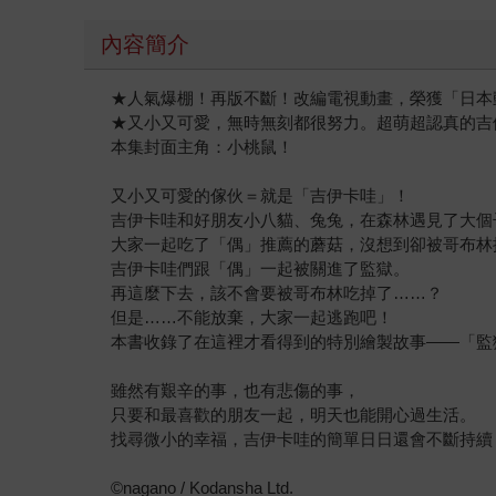
內容簡介
★人氣爆棚！再版不斷！改編電視動畫，榮獲「日本
★又小又可愛，無時無刻都很努力。超萌超認真的吉
本集封面主角：小桃鼠！
又小又可愛的傢伙＝就是「吉伊卡哇」！
吉伊卡哇和好朋友小八貓、兔兔，在森林遇見了大個
大家一起吃了「偶」推薦的蘑菇，沒想到卻被哥布林
吉伊卡哇們跟「偶」一起被關進了監獄。
再這麼下去，該不會要被哥布林吃掉了……？
但是……不能放棄，大家一起逃跑吧！
本書收錄了在這裡才看得到的特別繪製故事——「監
雖然有艱辛的事，也有悲傷的事，
只要和最喜歡的朋友一起，明天也能開心過生活。
找尋微小的幸福，吉伊卡哇的簡單日日還會不斷持續
©nagano / Kodansha Ltd.