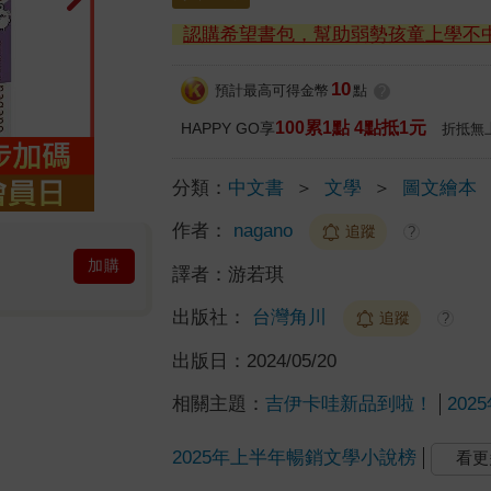
認購希望書包，幫助弱勢孩童上學不
10
預計最高可得金幣
點
?
100累1點 4點抵1元
HAPPY GO享
折抵無
分類：
中文書
＞
文學
＞
圖文繪本
作者：
nagano
追蹤
?
加購
譯者：
游若琪
出版社：
台灣角川
追蹤
?
出版日：
2024/05/20
相關主題：
吉伊卡哇新品到啦！
20
2025年上半年暢銷文學小說榜
看更