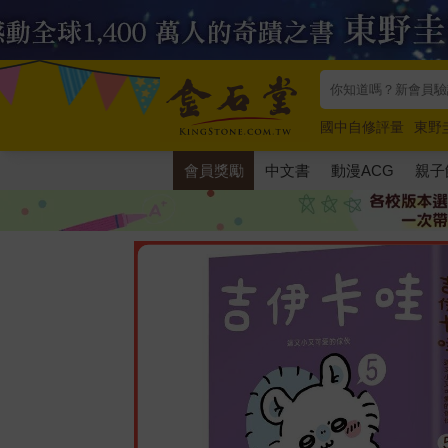
國中自修評量
東野
唯紅花綻放
奧德賽
會員獎勵
中文書
動漫ACG
親子