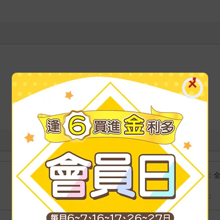
國際快遞：
海外
港澳店取：