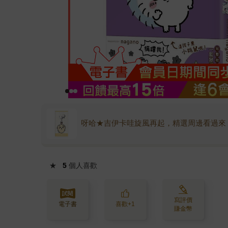
呀哈★吉伊卡哇旋風再起，精選周邊看過來
★
5
個人喜歡
寫評價
電子書
喜歡+1
賺金幣