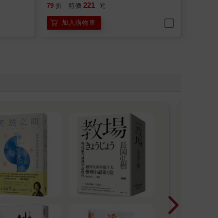
221
79
折
特價
元
加入購物車
夏天
合。
藏著