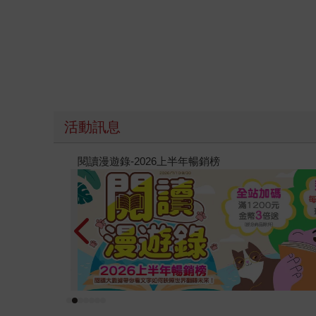
活動訊息
飢餓遊戲前傳贈早優券