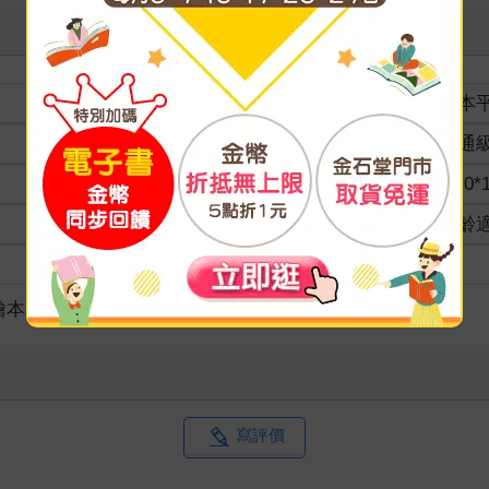
裝訂
紙本
分級
普通
商品規格
21.0*
適讀年齡
全齡
級別
繪本
寫評價