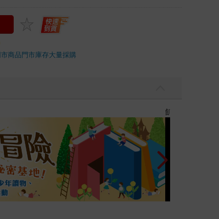
門市商品
門市庫存
大量採購
十字殺手【艾迪