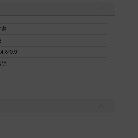
平裝
級
14.8*0.9
適讀