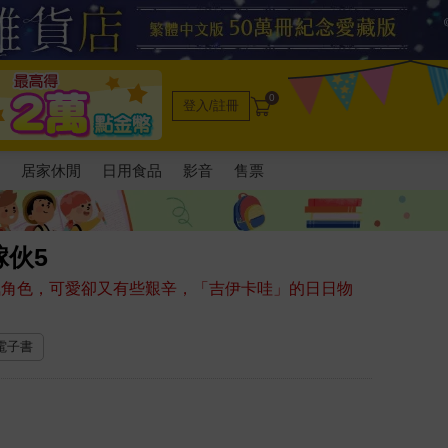
0
登入/註冊
電
居家休閒
日用食品
影音
售票
伙5
人氣角色，可愛卻又有些艱辛，「吉伊卡哇」的日日物
 電子書