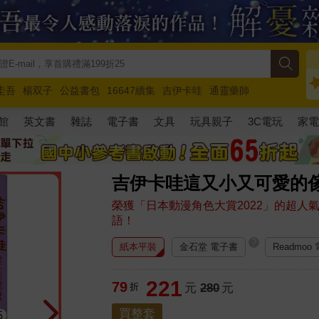
圭吾
楊双子
公益書包
16647續集
吉伊卡哇
通靈藥師
路邊攤新作
馬斯克
玩具總動員5
超慢跑
館
英文書
雜誌
電子書
文具
玩具親子
3C電玩
家
吉伊卡哇這又小又可愛的傢
榮獲「日本動漫角色大賞2022」的超
語！
?
紙本平裝
金石堂 電子書
Readmoo
221
79
折
元
280
元
買整套