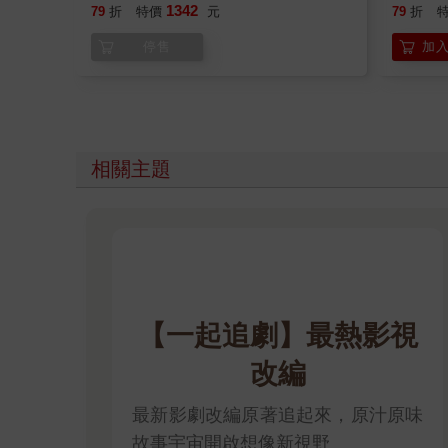
1342
79
折
特價
元
79
折
停售
加
相關主題
【一起追劇】最熱影視
改編
最新影劇改編原著追起來，原汁原味
故事宇宙開啟想像新視野