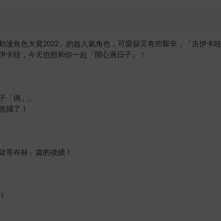
動漫角色大賞2022」的超人氣角色，可愛卻又有些艱辛，「吉伊卡
伊卡哇，今天也想和你一起「開心過日子」！
子「偶」。
抓捕了！
獄哥布林」篇的後續！
！