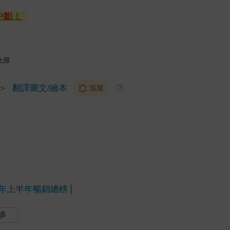
中斷！
上限
＞
翻譯圖文/繪本
追蹤
?
25年上半年暢銷總榜
多