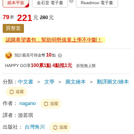
?
紙本平裝
金石堂 電子書
Readmoo 電子書
221
79
折
元
280
元
買整套
認購希望書包，幫助弱勢孩童上學不中斷！
10
預計最高可得金幣
點
?
100累1點 4點抵1元
HAPPY GO享
折抵無上限
分類：
中文書
＞
文學
＞
圖文繪本
＞
翻譯圖文/繪本
追蹤
作者：
nagano
追蹤
譯者：
游若琪
出版社：
台灣角川
追蹤