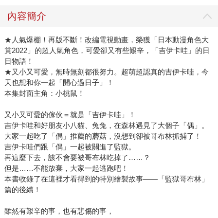
內容簡介
★人氣爆棚！再版不斷！改編電視動畫，榮獲「日本動漫角色大
賞2022」的超人氣角色，可愛卻又有些艱辛，「吉伊卡哇」的日
日物語！
★又小又可愛，無時無刻都很努力。超萌超認真的吉伊卡哇，今
天也想和你一起「開心過日子」！
本集封面主角：小桃鼠！
又小又可愛的傢伙＝就是「吉伊卡哇」！
吉伊卡哇和好朋友小八貓、兔兔，在森林遇見了大個子「偶」。
大家一起吃了「偶」推薦的蘑菇，沒想到卻被哥布林抓捕了！
吉伊卡哇們跟「偶」一起被關進了監獄。
再這麼下去，該不會要被哥布林吃掉了……？
但是……不能放棄，大家一起逃跑吧！
本書收錄了在這裡才看得到的特別繪製故事——「監獄哥布林」
篇的後續！
雖然有艱辛的事，也有悲傷的事，