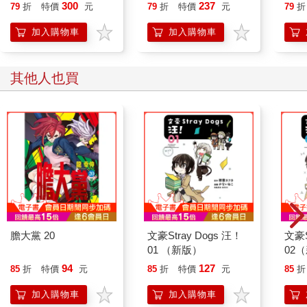
行動」打開大腦的行動
300
237
79
折
特價
元
79
折
特價
元
79
折
開關，懶人也能變身
「行動派」的37個科
加入購物車
加入購物車
學方法
其他人也買
膽大黨 20
文豪Stray Dogs 汪！
文豪S
01 （新版）
02
94
127
85
折
特價
元
85
折
特價
元
85
折
加入購物車
加入購物車