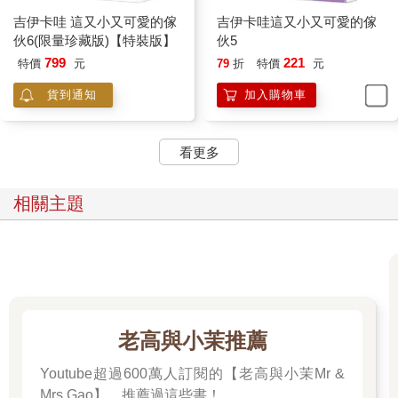
吉伊卡哇 這又小又可愛的傢
吉伊卡哇這又小又可愛的傢
伙6(限量珍藏版)【特裝版】
伙5
799
221
特價
元
79
折
特價
元
貨到通知
加入購物車
看更多
相關主題
老高與小茉推薦
Youtube超過600萬人訂閱的【老高與小茉Mr &
Mrs Gao】，推薦過這些書！