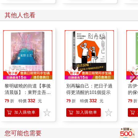
其他人也看
黎明破曉的街道【事後
別再騙自己：把日子過
吉伊
清晨版】：東野圭吾筆
得更清醒的101個提示
的傢
下的「外遇」！
332
332
79
折
特價
元
79
折
特價
元
79
折
加入購物車
加入購物車
您可能也需要