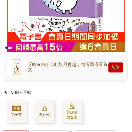
呀哈★吉伊卡哇旋風再起，精選周邊看過
加購
來
★
5
個人喜歡
寫評價
電子書
喜歡+1
賺金幣