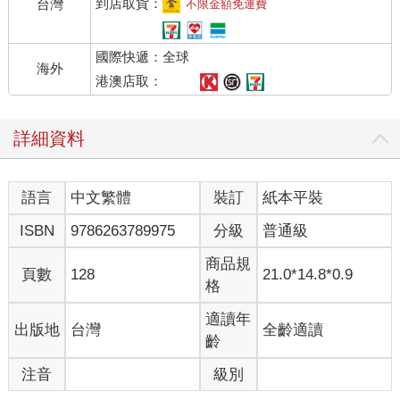
到店取貨：
台灣
不限金額免運費
國際快遞：全球
海外
港澳店取：
詳細資料
語言
中文繁體
裝訂
紙本平裝
ISBN
9786263789975
分級
普通級
商品規
頁數
128
21.0*14.8*0.9
格
適讀年
出版地
台灣
全齡適讀
齡
注音
級別