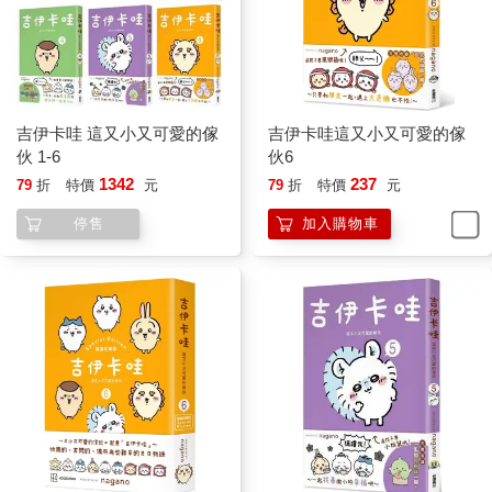
吉伊卡哇 這又小又可愛的傢
吉伊卡哇這又小又可愛的傢
伙 1-6
伙6
1342
237
79
折
特價
元
79
折
特價
元
停售
加入購物車