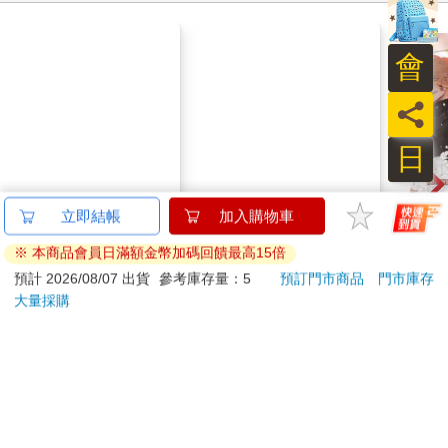
會
哆啦A夢Supercard悠
百樂果汁筆0.5 PURE
遊卡-偷看一下【受託
聯名 檸檬(限量)
員
代銷】
日
《代
立即結帳
加入購物車
(黎天
※ 本商品會員日滿額金幣加碼回饋最高15倍
150
38
特價
元
84
折
特價
元
特價
預計 2026/08/07 出貨
參考庫存量：5
預訂門市商品
門市庫存
大量採購
加入購物車
加入購物車
您可能會喜歡