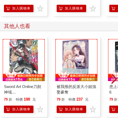
加入購物車
加入購物車
其他人也看
Sword Art Online刀劍
被我推的反派大小姐強
患上
神域
娶豪奪
6
Progressive（９）
198
237
79
折
特價
元
79
折
特價
元
79
折
加入購物車
加入購物車