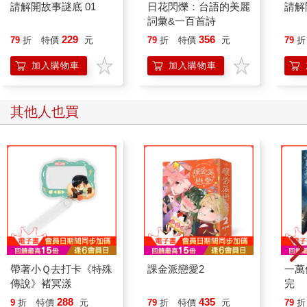
請解開故事謎底 01
日花閃爍：台語的美麗
請解
詞彙&一百首詩
229
356
79
折
特價
元
79
折
特價
元
79
折
加入購物車
加入購物車
其他人也買
帶著小Ｑ去打卡《特殊
課金派戀愛2
一萬
傳說》褚冥漾
完
288
435
9
折
特價
元
79
折
特價
元
79
折