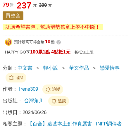
237
79
折
元
300
元
買整套
認購希望書包，幫助弱勢孩童上學不中斷！
10
預計最高可得金幣
點
?
100累1點 4點抵1元
HAPPY GO享
折抵無上限
分類：
中文書
＞
輕小說
＞
華文作品
＞
戀愛情事
追蹤
作者：
Irene309
追蹤
出版社：
台灣角川
追蹤
出版日：
2024/06/26
相關主題：
【百合】這些本土創作真厲害
INFP調停者