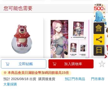
您可能也需要
會
員
日
【Paladone UK】 迪士
對常來我家的辣妹為所
盒裝
立即結帳
加入購物車
尼 Disney 熊抱哥造型
欲為 (5) 特裝版
FAN
※ 本商品會員日滿額金幣加碼回饋最高15倍
陶瓷加濕器
熱帶
1299
660
特價
元
特價
元
84
折
圖 
預計 2026/08/18 出貨
購買後進貨
預訂門市商品
門市庫存
蒂貓
大量採購
加入購物車
預購限定
樂蒂 
您可能會喜歡