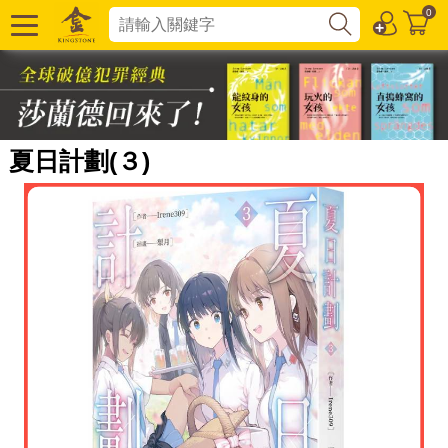
0
夏日計劃(３)