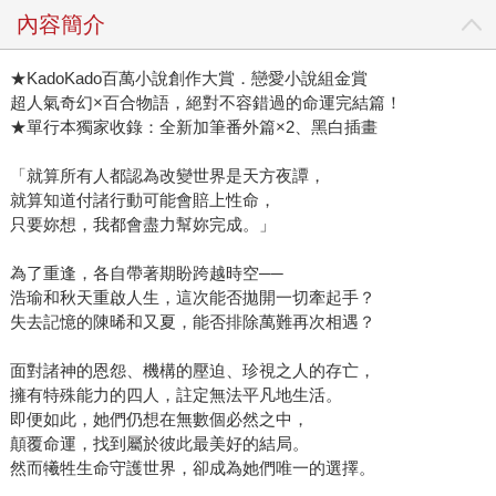
內容簡介
★KadoKado百萬小說創作大賞．戀愛小說組金賞
超人氣奇幻×百合物語，絕對不容錯過的命運完結篇！
★單行本獨家收錄：全新加筆番外篇×2、黑白插畫
「就算所有人都認為改變世界是天方夜譚，
就算知道付諸行動可能會賠上性命，
只要妳想，我都會盡力幫妳完成。」
為了重逢，各自帶著期盼跨越時空──
浩瑜和秋天重啟人生，這次能否拋開一切牽起手？
失去記憶的陳晞和又夏，能否排除萬難再次相遇？
面對諸神的恩怨、機構的壓迫、珍視之人的存亡，
擁有特殊能力的四人，註定無法平凡地生活。
即便如此，她們仍想在無數個必然之中，
顛覆命運，找到屬於彼此最美好的結局。
然而犧牲生命守護世界，卻成為她們唯一的選擇。