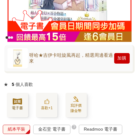
呀哈★吉伊卡哇旋風再起，精選周邊看過
加購
來
★
5
個人喜歡
寫評價
電子書
喜歡+1
賺金幣
?
紙本平裝
金石堂 電子書
Readmoo 電子書