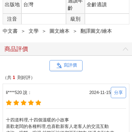
適讀年
出版地
台灣
全齡適讀
這裡的每家店都只有一個吧台，可以擠下五到七八個人左右，當
齡
年的每間店都有個性鮮明的老闆娘，她們的個性就是店鋪的風
注音
級別
格。
中文書
＞
文學
＞
圖文繪本
＞
翻譯圖文/繪本
我常去的那家店，位在花園五番街，是一個名叫「真里」的女老
闆在經營，做的小吃很美味。真里的頭髮短短的，夏天會穿Polo
衫，冬天就穿著毛衣加圍裙，一點也不像老闆娘，常客們都直接
商品評價
叫她真里。
她曾經是演員，還在一齣有名的電視劇擔任過配角，也曾經拍過
寫評價
廣告。性格爽朗，人誠實又固執，是那種直率坦誠的人，到她店
裡的常客也多半是這樣的人，我就屬於這種型的人，所以很快融
（共
1
則好評）
入了她的店。
分享
li****520 說：
2024-11-15
我常常下班後就一個人去到那裡，一邊吃著剛做好的熱騰騰煎
蛋，一邊喝著酒和真里小姐及常客們閒聊。不知不覺，給自己積
攢了很多漫畫的素材。
十四道料理,十四個溫暖的小故事
這家店就是漫畫《深夜食堂》真正的原點。漫畫裡描繪的「鮪魚
喜歡老闆的各種料理,也喜歡新客人老客人的交流互動
餅」、「油漬沙丁魚」、「那不勒斯烏龍麵」，都是出自這家店