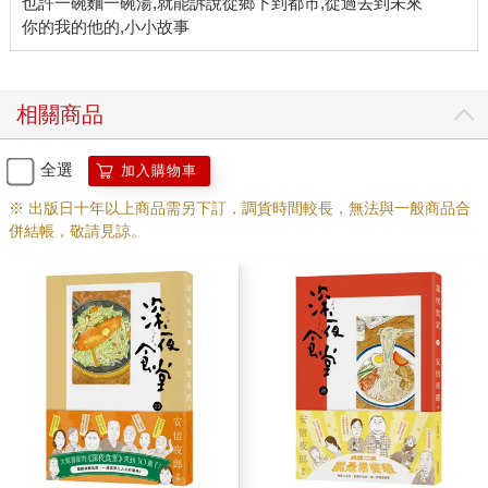
也許一碗麵一碗湯,就能訴說從鄉下到都市,從過去到未來
的菜單。如果不是因為常去這家店，《深夜食堂》就不會是現在
的樣子。
從我的故鄉（高知縣四萬十川市）到東京來的朋友、相識的人、
對我來說重要的人，我都帶他們來過這家店。它是如此特別，我
擔心自己沒辦法寫好它。只知道我無論甚麼時候去，總是有我的
相關商品
位子，只要我去，那裏的燈總是亮的。
全選
加入購物車
去年七月，真里生病住院了。出院過一次，但後來好像身體還是
出了問題，現在店一直都關著。
※ 出版日十年以上商品需另下訂，調貨時間較長，無法與一般商品合
我很茫然，我已經在那家店出出入入快要四十年，所以現在它關
併結帳，敬請見諒。
著門，讓我不知所措。雖然要喝酒，隨便甚麼地方都能喝。但如
果不是那家店，不是在那一區的小巷裡，不是櫃檯後面有著真
里、有著那群常客、如果不是叫做「レカン」的那間店，就是不
行。
現在的我，就是一心盼望著真里早日康復。
安倍夜郎