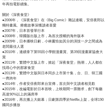
年再拍電影續集。
關於《深夜食堂》
●2006年，《深夜食堂》在《Big Comic》雜誌連載，安倍夜郎以
獨特畫風、療癒故事深獲讀者喜愛
●2007年，日本首發單行本
●2008年，韓國版出版上市，為首次授權的海外版本
●2009年，日本播映日劇，小林薰恰如其分的演技一夕之間成為
老闆最佳人選
●2010年，連續拿下第55回小學館漫畫賞、第39回漫畫家協會大
賞
●2011年，繁體中文版上市，掀起「深夜食堂」熱潮，人人都在
找尋心中的那家食堂
●2013年，繁體中文版與日本同步上市第十集，台、日、韓三國
一齊跨年
●2014年，作者安倍夜郎來台宣傳，首次與中文讀者相見歡
●2015年，改編電影於日本首映，上映期間一票難求，創下每廳
高達90%以上的滿席率
●2016年，再次搬上大銀幕；日劇第四季於Netflix上架，全球190
國同步播放