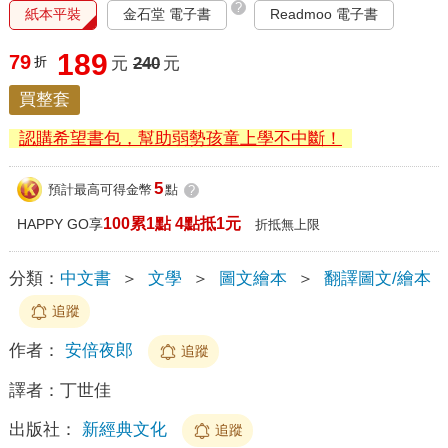
?
紙本平裝
金石堂 電子書
Readmoo 電子書
189
79
折
元
240
元
買整套
認購希望書包，幫助弱勢孩童上學不中斷！
5
預計最高可得金幣
點
?
100累1點 4點抵1元
HAPPY GO享
折抵無上限
分類：
中文書
＞
文學
＞
圖文繪本
＞
翻譯圖文/繪本
追蹤
作者：
安倍夜郎
追蹤
譯者：
丁世佳
出版社：
新經典文化
追蹤