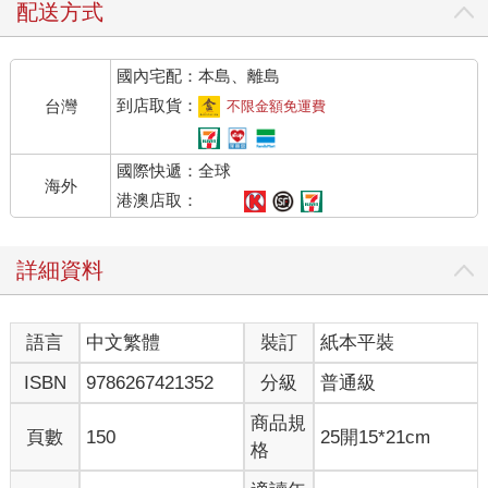
這一區雖然也賣單杯酒，但一般情況下是買一整瓶然後寄放在店
配送方式
裏喝。放瓶酒在那，人到了店裡就會提供小點，一個人的座位費
從一千日元到一千五百日元，還可以一直喝到店關門。（水和冰
國內宅配：本島、離島
是免費的，氣泡水和食物另外計費）
到店取貨：
台灣
不限金額免運費
我說的這一區指的是新宿歌舞伎町。準確來說，新宿歌舞伎街裡
有兩條直通通的小巷，夜裡亮起燈的花園神社，跟兩條巷弄交錯
國際快遞：全球
的是一番街、三番街、五番街、八番街和招財通街。據說從前在
海外
四季之路和花園神社之間，有塊不太寬敞的地方還有都市電車經
港澳店取：
過。這一區密集開著近三百家的夜店和食堂，保留了昭和時代的
風貌。那是作家、漫畫家、新聞記者、編輯、電影戲劇從業者們
詳細資料
辯論、爭吵、喝酒的傳奇所在。
沿街的建築大多是細長的木造三層樓，據說這裡還曾經有過所謂
語言
中文繁體
裝訂
紙本平裝
「青線」色情街，上個世紀上半葉，只要到這裡來爬上又窄又陡
的樓梯，樓上有特種行業服務客人。我開始光顧這一區時，還能
ISBN
9786267421352
分級
普通級
看到站在昏暗招牌下的跨性別者老闆娘或是拿著吉他的街頭藝
人，也能聽見：「嘿，過來一下！」這樣醉醺醺的叫聲。總之有
商品規
頁數
150
25開15*21cm
一種隱約可疑的氛圍。（現在不知何故，這裡正在變成一個古怪
格
的、湧入大量外國觀光客的區域……）