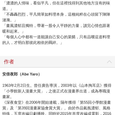
「濃濃的人情味，看似平凡，但在這裡找得到其他地方沒有的味
道。」
「不轟轟烈烈，平凡簡單如料理本身，這種純粹在心頭留下陣陣
漣漪。」
「畫風濃郁且獨特，帶著一股令人平靜的力量，讀完心情也跟著
暖和起來。」
「每個人心中都有一道能讓自己安心的菜餚，只有品嚐這道料理
的人，才明白那彼此相依的羈絆。」
作者
安倍夜郎（Abe Yaro）
1963年2月2日生。曾任廣告導演，2003年以《山本掏耳店》獲得
「小學館新人漫畫大賞」，之後正式在漫畫界出道，成為專職漫
畫家。
《深夜食堂》在2006年開始連載，隔年獲得「第55回小學館漫畫
賞」及「第39回漫畫家協會賞大賞」。由於作品氣氛濃郁、風格
特殊，五度改編日劇播映。同時於2015年首度改編成電影，2016