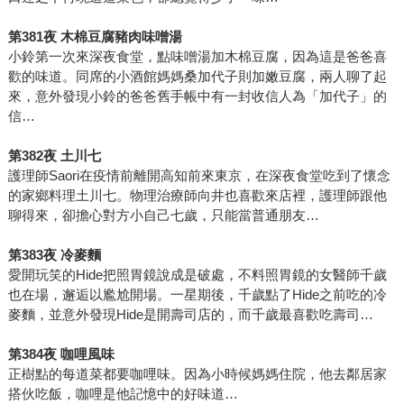
第381夜 木棉豆腐豬肉味噌湯
小鈴第一次來深夜食堂，點味噌湯加木棉豆腐，因為這是爸爸喜
歡的味道。同席的小酒館媽媽桑加代子則加嫩豆腐，兩人聊了起
來，意外發現小鈴的爸爸舊手帳中有一封收信人為「加代子」的
信…
第382夜 土川七
護理師Saori在疫情前離開高知前來東京，在深夜食堂吃到了懷念
的家鄉料理土川七。物理治療師向井也喜歡來店裡，護理師跟他
聊得來，卻擔心對方小自己七歲，只能當普通朋友…
第383夜 冷麥麵
愛開玩笑的Hide把照胃鏡說成是破處，不料照胃鏡的女醫師千歲
也在場，邂逅以尷尬開場。一星期後，千歲點了Hide之前吃的冷
麥麵，並意外發現Hide是開壽司店的，而千歲最喜歡吃壽司…
第384夜 咖哩風味
正樹點的每道菜都要咖哩味。因為小時候媽媽住院，他去鄰居家
搭伙吃飯，咖哩是他記憶中的好味道…