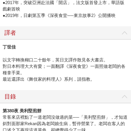
●2017年，突破亞洲赴法國「開店」，法文版首發上市，華語版
戲劇首映
●2019年，日劇第五季《深夜食堂──東京故事2》公開播映
譯者
丁世佳
以文字轉換糊口二十餘年，英日文譯作散見各大書店。
對日本料理大大有愛；一面翻譯《深夜食堂》一面照做老闆的各
種拿手菜。
最近還譯出《舞伎家的料理人》系列，請指教。
目錄
第380夜 美利堅煎餅
常客來店裡點了一道老闆沒做過的菜──「美利堅煎餅」，才知道
斜對面那家Rekan因為老闆娘生病，暫停營業了。老闆在客人的
口述之下再現這道菜色，卻總覺得少了一味…