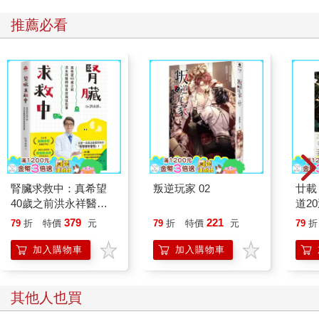
推薦必看
腎臟求救中：真希望
叛逆玩家 02
廿載
40歲之前洪永祥醫師
道2
就告訴我這些事
379
221
79
折
特價
元
79
折
特價
元
79
折
加入購物車
加入購物車
其他人也買