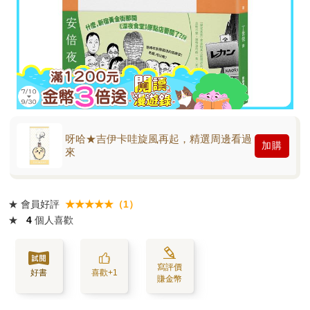
呀哈★吉伊卡哇旋風再起，精選周邊看過
加購
來
★
會員好評
★★★★★（1）
★
4
個人喜歡
寫評價
好書
喜歡+1
賺金幣