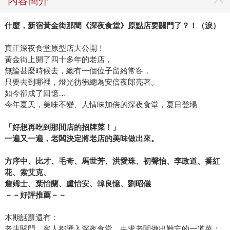
內容簡介
什麼，新宿黃金街那間《深夜食堂》原點店要關門了？！（淚）
真正深夜食堂原型店大公開！
黃金街上開了四十多年的老店，
無論甚麼時候去，總有一個位子留給常客，
只要去到哪裡，燈光彷彿總為安倍夜郎亮著。
如今卻成了回憶…
今年夏天，美味不變、人情味加倍的深夜食堂，夏日登場
「好想再吃到那間店的招牌菜！」
一遍又一遍，老闆決定將老店的美味做出來。
方序中、比才、毛奇、馬世芳、洪愛珠、初聲怡、李政道、番紅
花、索艾克、
詹姆士、葉怡蘭、盧怡安、韓良憶、劉昭儀
－－好評推薦－－
本期話題還有：
老店關門，客人都湧入深夜食堂，央求老闆做出難忘的一道菜；