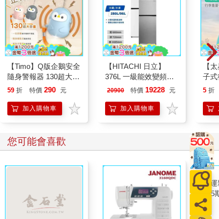
【Timo】Q版企鵝安全
【HITACHI 日立】
【太
隨身警報器 130超大分
376L 一級能效變頻雙
子式
貝企鵝警報器 造型隨
門右開冰箱
攜秤
290
19228
59
折
特價
元
特價
元
5
折
20900
身安全防狼神器
HRTN6408S 璀璨銀/
40
典雅白
行李
加入購物車
加入購物車
您可能會喜歡