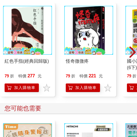
紅色手指(經典回歸版)
怪奇微微疼
國小
(6下)
277
221
79
折
特價
元
79
折
特價
元
79
折
加入購物車
加入購物車
您可能也需要