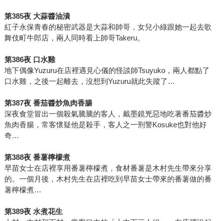
第385夜 大蒜醬油漬
紅子永保青春的秘密武器是大蒜和帥哥，女兒小綠跟她一起去歌
舞伎町牛郎店，兩人同時看上帥哥Takeru。
第386夜 口水雞
地下偶像Yuzuru在店裡遇見心儀的怪談師Tsuyuko，兩人都點了
口水雞，之後一起離去，沒想到Yuzuru就此失蹤了…
第387夜 番茄醬炒魚肉香腸
深夜食堂冒出一個殺氣騰騰的客人，戴墨鏡兇惡地吃著番茄醬炒
魚肉香腸，常客懷疑他是殺手，客人之一刑警Kosuke也對他好
奇…
第388夜 番薯檸檬煮
早苗女士在店裡享用番薯檸檬煮，食材番薯是木村先生帶來分享
的。一個月後，木村先生在店裡吃到早苗女士帶來的番薯做的番
薯檸檬煮…
第389夜 水煮花生