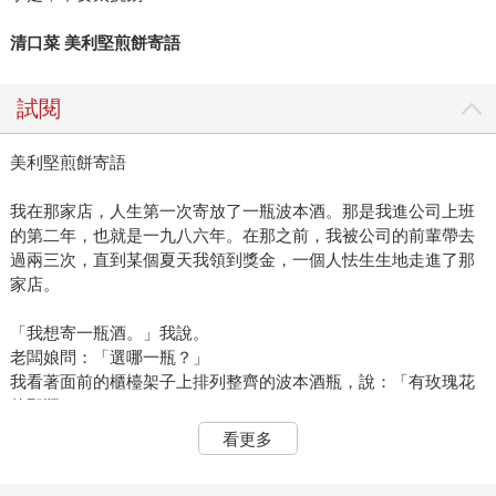
清口菜 美利堅煎餅寄語
試閱
美利堅煎餅寄語
我在那家店，人生第一次寄放了一瓶波本酒。那是我進公司上班
的第二年，也就是一九八六年。在那之前，我被公司的前輩帶去
過兩三次，直到某個夏天我領到獎金，一個人怯生生地走進了那
家店。
「我想寄一瓶酒。」我說。
老闆娘問：「選哪一瓶？」
我看著面前的櫃檯架子上排列整齊的波本酒瓶，說：「有玫瑰花
的那瓶。」
看更多
從那天至今，三十七年過去，我就這樣一直喝著酒標上畫有四朵
玫瑰的「Four Roses」波本威士忌。