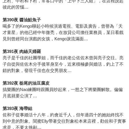
上村、中村和下村，常客口中的「上中下三人組」，在店裡說起
彼此的苦惱…
第390夜 醬油鮭魚子
喝多了的Kengo聊起小時候演過電視、電影及廣告，曾譽為「天
才童星」的他已經中年微禿，在放貸公司擔任業務員，某日看戲
見到曾經同台演戲的女孩，Kengo淚流滿面…
第391夜 肉絲天婦羅
亮子是千佳的社團學姐，而千佳的老公佐佐木曾與亮子交往。亮
子自從與佐佐木分手後單身至今，近來積極參與婚活，釣上了不
錯的對象，發現千佳也在交男朋友…
第392夜 栃尾的油豆腐皮
搞樂團的Nao練團時跟團員吵起來，一怒之下將樂團解散。偏偏
月底就要公演了…
第393夜 海帶結
佐和子從事婚活十八年，約會近千人，但年過四十的她始終找不
到中意的對象。閨蜜Elly帶著交往對象松本來店裡，勸佐和子實事
求是，不要太挑剔…