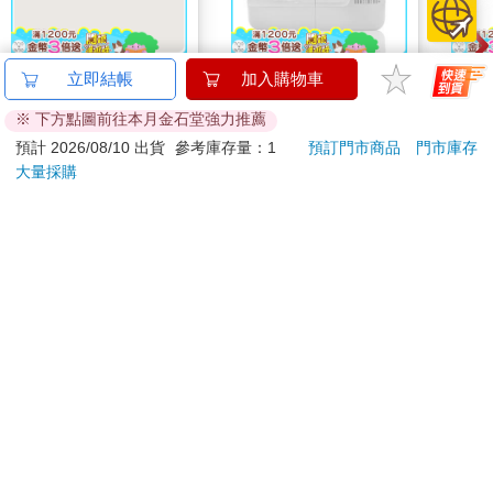
大家說英語8月號
日本車樂美JANOME
幸運
立即結帳
加入購物車
2026(雲端加值版)
電腦型全迴轉縫紉機
195
※ 下方點圖前往本月金石堂強力推薦
3160QDC
209
14990
特價
元
特價
元
220
29400
180
預計 2026/08/10 出貨
參考庫存量：1
預訂門市商品
門市庫存
大量採購
加入購物車
加入購物車
訂購/退換貨須知
加入金石堂 LINE 官方帳號『完成綁定』，隨時掌握出貨動
態：
提醒您！！