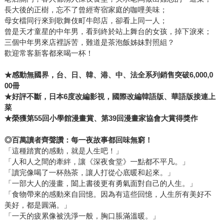
長大後的正樹，忘不了曾經寄宿家庭的咖哩美味；
母女檔同行來到歌舞伎町牛郎店，卻看上同一人；
曾是天才童星的中年男，看到終於站上舞台的女孩，掉下淚來；
三個中年男來店裡訴苦，難道是茶泡飯姊妹對照組？
歡迎常客新客都來喝一杯！
★感動無國界，台、日、韓、港、中、法全系列銷售突破6,000,0
00冊
★好評不斷，日本6度改編影視，國際改編韓語版、華語版接連上
菜
★榮獲第55回小學館漫畫賞、第39回漫畫家協會大賞得獎作
◎百萬讀者齊聲讚：每一夜故事都回味無窮！
「這種踏實的感動，就是人生吧！」
「人和人之間的牽絆，讓《深夜食堂》一點都不平凡。」
「讀完像喝了一杯熱茶，讓人打從心底暖和起來。」
「一部大人的漫畫，闔上書後更有勇氣面對自己的人生。」
「食物帶來的感動來自回憶。因為有這些回憶，人生所有美好不
美好，都是圓滿。」
「一天的疲累像被洗淨一般，胸口脹滿溫暖。」