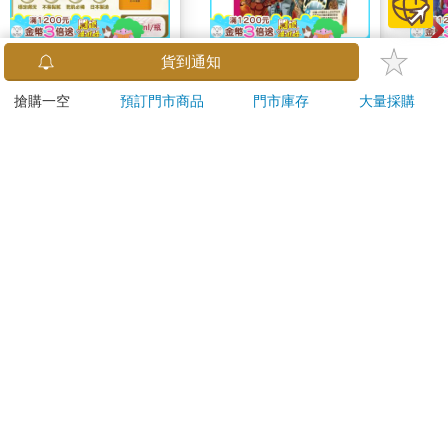
日本ROHTO樂敦-
希臘羅馬神話漫畫
The 
貨到通知
HADALABO肌研極潤
36：高盧入侵
Gala
搶購一空
預訂門市商品
門市庫存
大量採購
金緻7重玻尿酸高效保
Peac
976
316
65
折
特價
元
79
折
特價
元
9
折
濕潤澤特濃精華乳液
Surpri
140ml/金瓶(Premium
Mari
加入購物車
加入購物車
臉部肌膚護理乳霜,素
Stor
顏保養乾肌水凝乳)
訂購/退換貨須知
加入金石堂 LINE 官方帳號『完成綁定』，隨時掌握出貨動
態：
提醒您！！
金石堂及銀行均不會請您操作ATM! 如接獲電話要求您前往