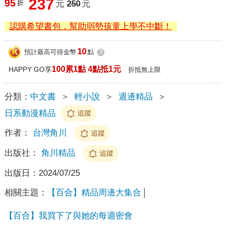
237
95
折
元
250
元
認購希望書包，幫助弱勢孩童上學不中斷！
10
預計最高可得金幣
點
?
100累1點 4點抵1元
HAPPY GO享
折抵無上限
分類：
中文書
＞
輕小說
＞
週邊精品
＞
日系動漫精品
追蹤
作者：
台灣角川
追蹤
出版社：
角川精品
追蹤
出版日：
2024/07/25
相關主題：
【百合】精品周邊大集合
【百合】我買下了與她的每週密會