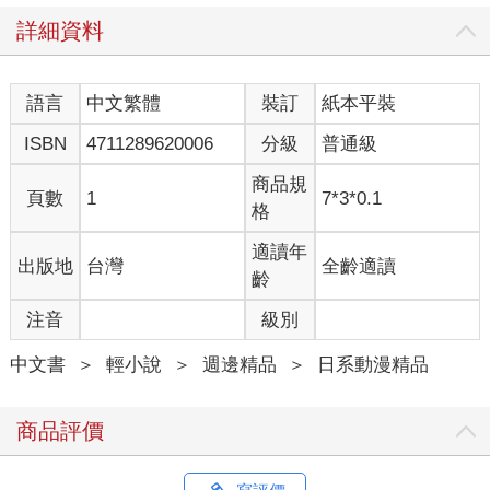
詳細資料
語言
中文繁體
裝訂
紙本平裝
ISBN
4711289620006
分級
普通級
商品規
頁數
1
7*3*0.1
格
適讀年
出版地
台灣
全齡適讀
齡
注音
級別
中文書
＞
輕小說
＞
週邊精品
＞
日系動漫精品
商品評價