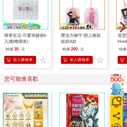
簡單生活-可愛夾鏈袋6
壓克力御守-戀上換裝
造型
入(動物朋友)
娃娃A款
Hun
35
200
特價
元
特價
元
特價
加入購物車
加入購物車
您可能會喜歡