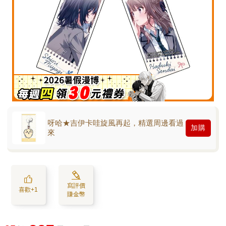
呀哈★吉伊卡哇旋風再起，精選周邊看過
加購
來
寫評價
喜歡+1
賺金幣