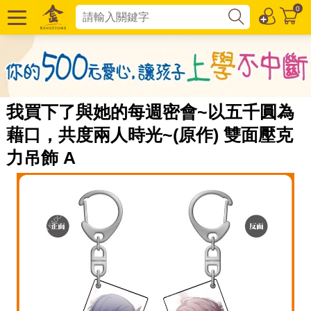
0
我買下了與她的每週密會~以五千圓為
藉口，共度兩人時光~(原作) 雙面壓克
力吊飾 A