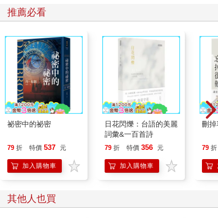
推薦必看
祕密中的祕密
日花閃爍：台語的美麗
刪掉
詞彙&一百首詩
537
356
79
折
特價
元
79
折
特價
元
79
折
加入購物車
加入購物車
其他人也買