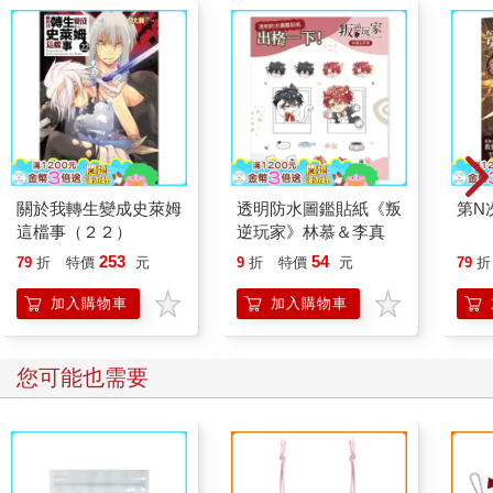
關於我轉生變成史萊姆
透明防水圖鑑貼紙《叛
第N
這檔事（２２）
逆玩家》林慕＆李真
253
54
79
折
特價
元
9
折
特價
元
79
折
加入購物車
加入購物車
您可能也需要