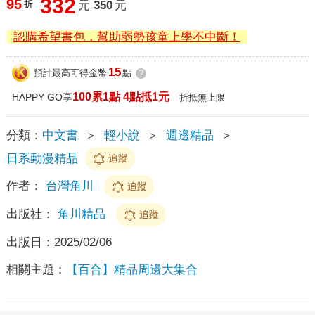
332
95
折
元
350
元
認購希望書包，幫助弱勢孩童上學不中斷！
15
預計最高可得金幣
點
?
100累1點 4點抵1元
HAPPY GO享
折抵無上限
分類：
中文書
＞
輕小說
＞
週邊精品
＞
日系動漫精品
追蹤
作者：
台灣角川
追蹤
出版社：
角川精品
追蹤
出版日：
2025/02/06
相關主題：
【百合】精品周邊大集合