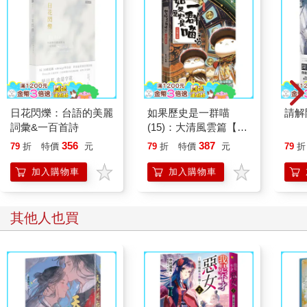
日花閃爍：台語的美麗
如果歷史是一群喵
請解
詞彙&一百首詩
(15)：大清風雲篇【萌
貓漫畫學歷史】
356
387
79
折
特價
元
79
折
特價
元
79
折
加入購物車
加入購物車
其他人也買