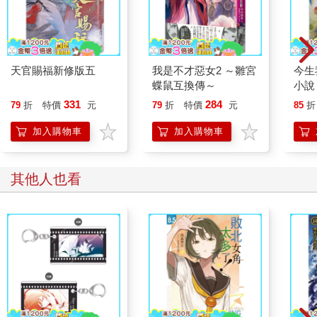
天官賜福新修版五
我是不才惡女2 ～雛宮
今生
蝶鼠互換傳～
小說
331
284
79
折
特價
元
79
折
特價
元
85
折
加入購物車
加入購物車
其他人也看