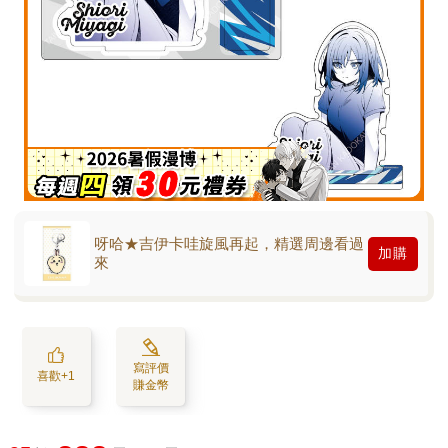
呀哈★吉伊卡哇旋風再起，精選周邊看過
加購
來
寫評價
喜歡+1
賺金幣