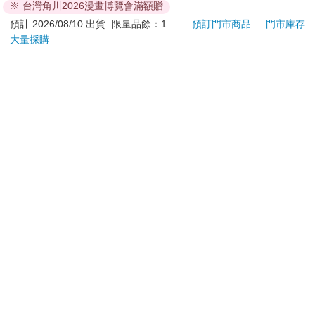
※ 台灣角川2026漫畫博覽會滿額贈
熱帶
600
240
特價
元
特價
元
84
折
圖 
預計 2026/08/10 出貨
限量品餘：1
預訂門市商品
門市庫存
蒂貓
大量採購
加入購物車
加入購物車
樂蒂 
您可能會喜歡
悠遊卡錶帶－黑色
日本車樂美JANOME
典藏
（20mm適用）
電腦型全迴轉縫紉機
405
3160QDC
490
14990
特價
元
特價
元
29400
240
加入購物車
加入購物車