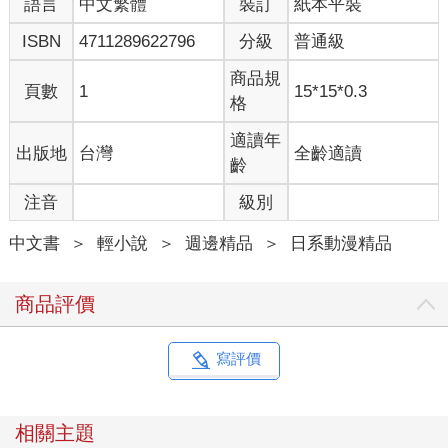
語言
中文繁體
裝訂
紙本平裝
ISBN
4711289622796
分級
普通級
商品規
頁數
1
15*15*0.3
格
適讀年
出版地
台灣
全齡適讀
齡
注音
級別
中文書
＞
輕小說
＞
週邊精品
＞
日系動漫精品
商品評價
寫評價
相關主題