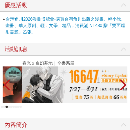
優惠活動
台灣角川2026漫畫博覽會-購買台灣角川出版之漫畫、輕小說、
畫冊、華人原創、輕．文學、精品，消費滿 NT480 贈「雙面鐳
射書籤」乙張。
活動訊息
春光ｘ奇幻基地｜全書系展
閱
內容簡介