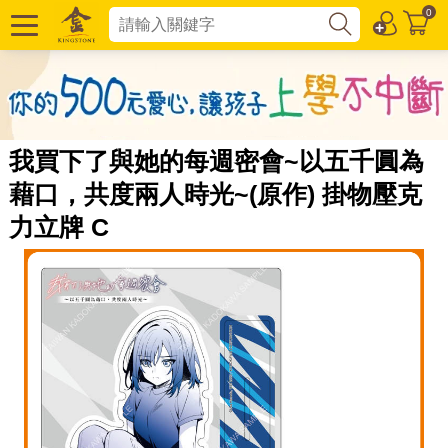
0
我買下了與她的每週密會~以五千圓為
藉口，共度兩人時光~(原作) 掛物壓克
力立牌 C