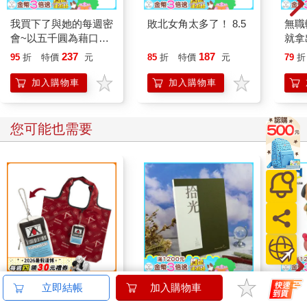
我買下了與她的每週密
敗北女角太多了！ 8.5
無職
會~以五千圓為藉口，
就拿
共度兩人時光~(原作)
237
187
95
折
特價
元
85
折
特價
元
79
折
膠片風壓克力鑰匙圈 A
加入購物車
加入購物車
您可能也需要
造型隨身收納袋-
NEW拾光V-25K橫線簡
盒裝
立即結帳
加入購物車
Hunter_A款(獵人執照)
約筆記本-松影
FAN