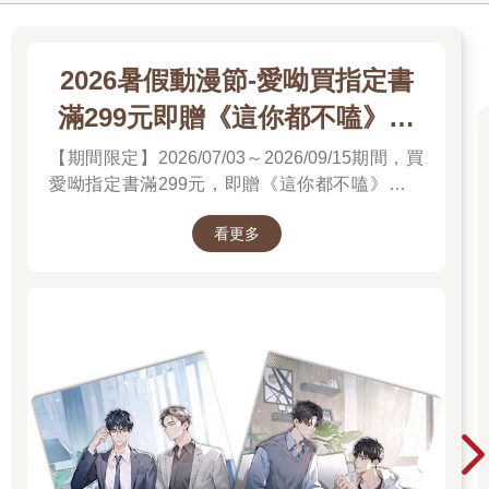
2026暑假動漫節-愛呦買指定書
滿299元即贈《這你都不嗑》文
件夾
【期間限定】2026/07/03～2026/09/15期間，買
愛呦指定書滿299元，即贈《這你都不嗑》文件
夾！單筆訂單不累贈，數量有限，送完為止！
看更多