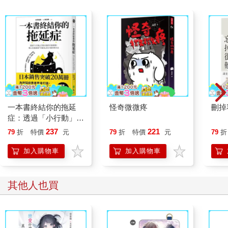
一本書終結你的拖延
怪奇微微疼
刪掉
症：透過「小行動」打
開大腦的行動開關，懶
237
221
79
折
特價
元
79
折
特價
元
79
折
人也能變身「行動派」
的37個科學方法
加入購物車
加入購物車
其他人也買