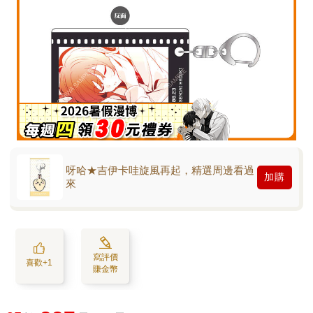
呀哈★吉伊卡哇旋風再起，精選周邊看過
加購
來
寫評價
喜歡+1
賺金幣