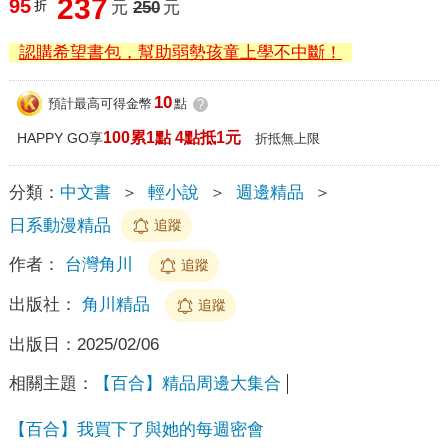
237
95
折
元
250
元
認購希望書包，幫助弱勢孩童上學不中斷！
10
預計最高可得金幣
點
?
100累1點 4點抵1元
HAPPY GO享
折抵無上限
分類：
中文書
＞
輕小說
＞
週邊精品
＞
日系動漫精品
追蹤
作者：
台灣角川
追蹤
出版社：
角川精品
追蹤
出版日：
2025/02/06
相關主題：
【百合】精品周邊大集合
【百合】我買下了與她的每週密會