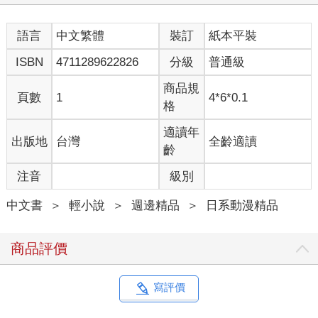
語言
中文繁體
裝訂
紙本平裝
ISBN
4711289622826
分級
普通級
商品規
頁數
1
4*6*0.1
格
適讀年
出版地
台灣
全齡適讀
齡
注音
級別
中文書
＞
輕小說
＞
週邊精品
＞
日系動漫精品
商品評價
寫評價