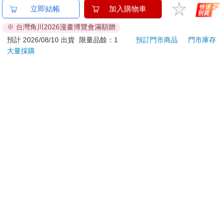
鏡面壓克力鑰匙圈-
【日本dretec】日本健
對常
立即結帳
加入購物車
HunterC款(蟻王)
康體重計-指針機械式-
欲為 
※ 台灣角川2026漫畫博覽會滿額贈
灰色(BS-306GYKO)
180
680
特價
元
77
折
特價
元
特價
預計 2026/08/10 出貨
限量品餘：1
預訂門市商品
門市庫存
大量採購
加入購物車
加入購物車
訂購/退換貨須知
加入金石堂 LINE 官方帳號『完成綁定』，隨時掌握出貨動
態：
提醒您！！
金石堂及銀行均不會請您操作ATM! 如接獲電話要求您前往
ATM提款機，請不要聽從指示，以免受騙上當！