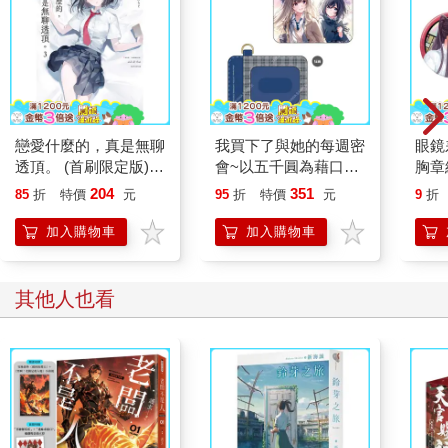
戀愛什麼的，真是無聊
我買下了與她的每週密
眼鏡
透頂。 (首刷限定版)
會~以五千圓為藉口，
胸章
03
共度兩人時光~(原作)
炎
204
351
85
折
特價
元
95
折
特價
元
9
折
PU票卡夾 A
加入購物車
加入購物車
其他人也看