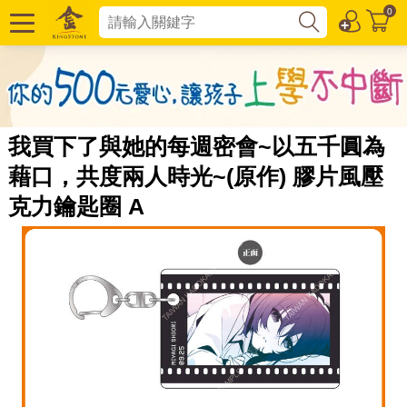
0
我買下了與她的每週密會~以五千圓為
藉口，共度兩人時光~(原作) 膠片風壓
克力鑰匙圈 A