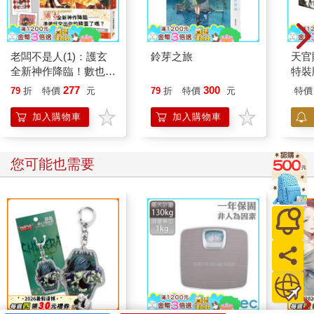
老闆不是人(1)：護玄
鈴芽之旅
天官
全新神作降臨！數也數
特裝
不完的歡樂吐槽 × 熱
277
300
79
折
特價
元
79
折
特價
元
特價
血戰鬥！
加入購物車
加入購物車
您可能也需要