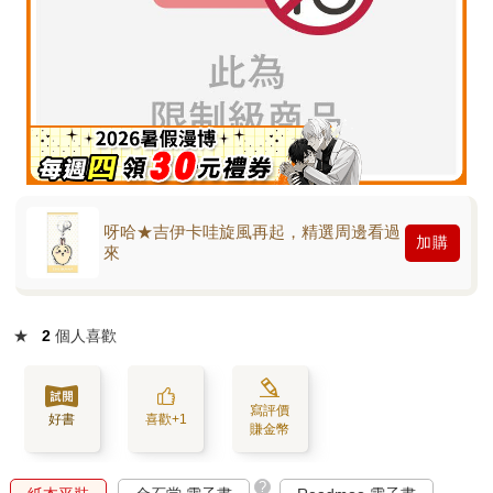
呀哈★吉伊卡哇旋風再起，精選周邊看過
加購
來
★
2
個人喜歡
寫評價
好書
喜歡+1
賺金幣
?