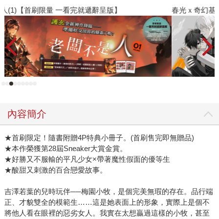
春光ｘ奇幻基地｜全書系展
閱
內容簡介
★首刷限定！隨書附贈4P特典小冊子。(首刷售完即無贈品)
★本作榮獲第28屆Sneaker大賞金賞。
★好勝又不服輸的平凡少女×帶著魔性假面的優等生
★酸甜又刺激的百合戀愛故事。
吉澤若葉的兒時玩伴──梅園小牧，是個完美無瑕的存在。品行端
正、才貌雙全的模範生……這是她表面上的形象，實際上是個不
將他人看在眼裡的惡劣女人。我實在太想贏過這樣的小牧，甚至