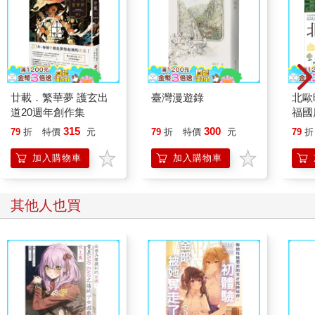
她似乎對我的回應感到很滿意，於是鬆開她的腳。我趕緊離開她
的身邊，拿起放在地上的包包。再繼續待下去，恐怕會發生更糟
糕的事。
我快步走向教室門口，把手放在門把上準備開門。
「若葉。」
小牧出聲從背後叫住我。我下意識回頭望去，便看到小牧笑盈盈
地看著我。
廿載．繁華夢 護玄出
臺灣漫遊錄
北歐
從教室的大窗戶透進來的橙紅色夕陽，彷彿在祝福她一樣照耀在
道20週年創作集
福國
她身上，我不禁屏住呼吸。就像面對不屬於這個世界的存在一
315
300
79
折
特價
元
79
折
特價
元
79
折
樣，一種沉重的壓迫感讓我的胸口發悶。
小牧是人類。明明就和我一樣是人類才對。我很想轉移視線，但
加入購物車
加入購物車
是我有種要是移開目光就是自己輸了的感覺，因此我依然盯著她
看。
「初吻的對象是自己不喜歡的人，感覺怎麼樣？」
其他人也買
她的聲音如銀鈴般悅耳，卻讓我很想捂住自己的耳朵。
「糟糕透頂。要是我是古時候的人，就會切腹自盡。」
「可是妳剛才的表情看起來很享受呢。要我模仿一下嗎？」
她沒等我回應，便擺出一副恍惚的表情。臉頰泛紅、雙眼迷離，
那種表情就像沉浸在快感當中痴迷不已的模樣。她能自在變換表
情的靈巧演技讓我略感佩服。不過，她那副模樣更讓我感到羞恥
與憤慨，進而使我的雙頰發燙。