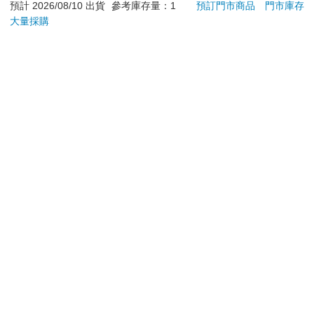
預計 2026/08/10 出貨
參考庫存量：1
預訂門市商品
門市庫存
出敵意。
大量採購
加入購物車
加入購物車
「我不出去……看來若葉還沒有明白自己的立場，那我就說得清
楚一點。現在的妳不但沒有拒絕的權利，也沒有什麼人權喔。」
她這番完全不像是活在法治國家裡的人會說出的話，讓我聽了不
您可能會喜歡
禁睜大眼睛。我覺得她最好去讀讀憲法的條文是怎麼寫的，不過
我想小牧在心中為自己訂下的法律，地位恐怕凌駕於憲法之上
吧。
「如果妳不喜歡現在這種狀況，就快點挑戰我啊。不然我們之間
的關係就會一直持續下去喔。」
自從期中考的成績輸給小牧後已經過了三天，但我依然沒有向她
發起挑戰。
我並沒有放棄。然而，她除了性格以外幾乎是個完美的超人，我
敢確定隨便挑戰她只會慘敗，所以才會暫時延後我們之間的對
決。結果就像今天這樣，她的行為一再消磨我的尊嚴。
JELLICO 夢幻系列
近畿小子/近畿小子巡
【日本
被同性看到自己換衣服的模樣其實沒什麼好害臊的。不過，當看
3.5mm接頭線控入耳
迴演唱會2019－2020
鷗】
著我的人是小牧時，情況就完全不同了。
式耳機 JEE-X12-WT
ThanKs 2 YOU 藍光初
(8款
她的視線讓我感到很不舒服。那並不是帶有性意味的目光，我不
249
1880
特價
元
特價
元
69
折
299
回版（3Blu－ray）
Kit
曉得該怎麼形容，總之就是讓人很不舒服。我被那種彷彿滲出某
企鵝
加入購物車
加入購物車
種惡意的視線注視著就全身發毛，心裡實在沒辦法平靜下來。而
且就算對方不是小牧，被別人目不轉睛地盯著瞧本來就會讓人感