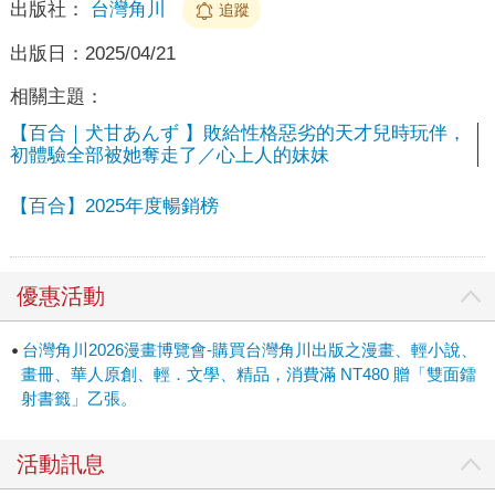
出版社：
台灣角川
追蹤
出版日：
2025/04/21
相關主題：
【百合｜犬甘あんず 】敗給性格惡劣的天才兒時玩伴，
初體驗全部被她奪走了／心上人的妹妹
【百合】2025年度暢銷榜
優惠活動
台灣角川2026漫畫博覽會-購買台灣角川出版之漫畫、輕小說、
畫冊、華人原創、輕．文學、精品，消費滿 NT480 贈「雙面鐳
射書籤」乙張。
活動訊息