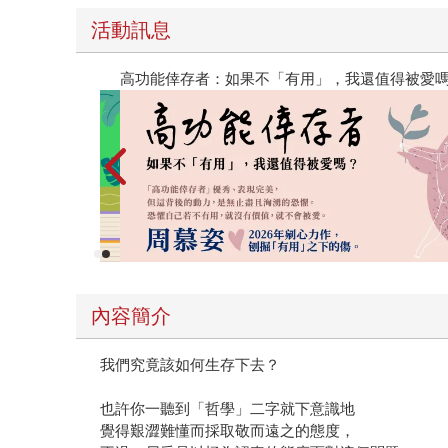
活動訊息
閱讀漫遊錄-2026上半年暢銷榜
內容簡介
我們究竟該如何生存下去？
也許你一聽到「哲學」二字就下意識地
覺得艱澀難懂而採取敬而遠之的態度，