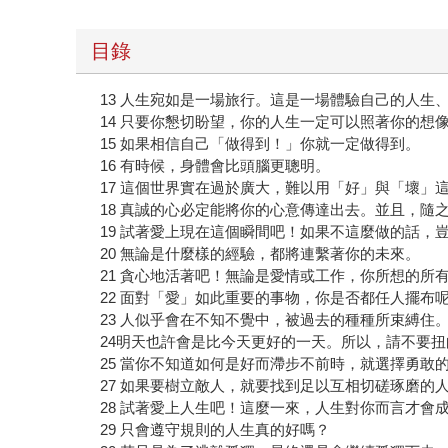
目錄
13 人生宛如是一場旅行。這是一場體驗自己的人生
14 只要你懇切盼望，你的人生一定可以照著你的想
15 如果相信自己「做得到！」你就一定做得到。
16 有時候，身體會比頭腦更聰明。
17 這個世界實在過於廣大，難以用「好」與「壞」
18 真誠的心必定能將你的心意傳達出去。並且，隨
19 試著愛上現在這個瞬間吧！如果不這麼做的話，
20 無論是什麼樣的經驗，都將連繫著你的未來。
21 貪心地活著吧！無論是愛情或工作，你所想的所
22 面對「愛」如此重要的事物，你是否都任人擺布
23 人似乎會在不知不覺中，被過去的種種所束縛住
24明天也許會是比今天更好的一天。所以，請不要
25 當你不知道如何是好而滯步不前時，就選擇勇敢
27 如果要樹立敵人，就要找到足以互相切磋琢磨的
28 試著愛上人生吧！這麼一來，人生對你而言才會
29 只會遵守規則的人生真的好嗎？