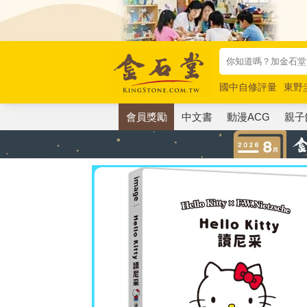
國中自修評量
東野
唯紅花綻放
奧德賽
會員獎勵
中文書
動漫ACG
親子