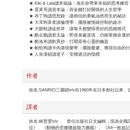
★ Kiki & Lala讀幸福論：為生命帶來幸福的思考練習
★ 蛋黃哥讀資本論：與金錢打好關係的人生哲學
★ 布丁狗讀思想錄：讓相信的勇氣油然而生的秘訣
★ 大耳狗喜拿讀倫理學：擺脫被情緒控制的啟示
★ 大眼蛙讀徒然草：讓每天都變得美好的思維模式
★ 酷企鵝讀君主論：即使身處逆境，仍能掌握命運
★ 酷洛米讀歎異抄：打開原有心靈的鑰匙
★ 帕恰狗讀卡內基快樂學：擺脫憂慮、獲得自由的
★ 人魚漢頓讀老子：安穩過活的指標
作者
姓名:SANRIO三麗鷗\n\r自1960年在日本創社以來，
譯者
姓名:林慧雯\n\r 曾任出版社日文編輯，現為全
症》、《動物的歪腰腰超能力圖鑑》、《A4一枚超