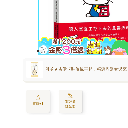
呀哈★吉伊卡哇旋風再起，精選周邊看過來
寫評價
喜歡+1
賺金幣