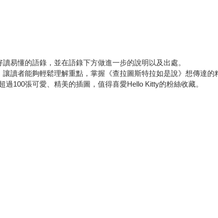
成好讀易懂的語錄，並在語錄下方做進一步的說明以及出處。
字，讓讀者能夠輕鬆理解重點，掌握《查拉圖斯特拉如是說》想傳達的
錄超過100張可愛、精美的插圖，值得喜愛Hello Kitty的粉絲收藏。