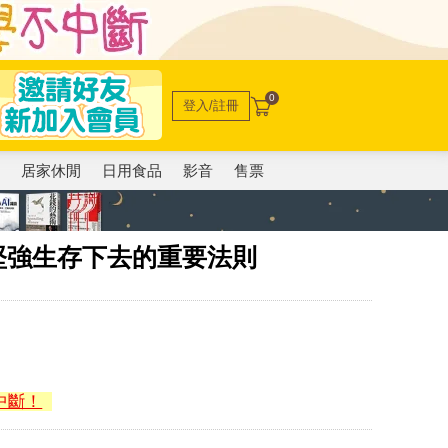
0
登入/註冊
電
居家休閒
日用食品
影音
售票
：讓人堅強生存下去的重要法則
中斷！