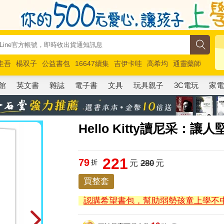
圭吾
楊双子
公益書包
16647續集
吉伊卡哇
高希均
通靈藥師
路邊攤新作
馬斯克
玩具總動員5
超慢跑
館
英文書
雜誌
電子書
文具
玩具親子
3C電玩
家
Hello Kitty讀尼采
221
79
折
元
280
元
買整套
認購希望書包，幫助弱勢孩童上學不