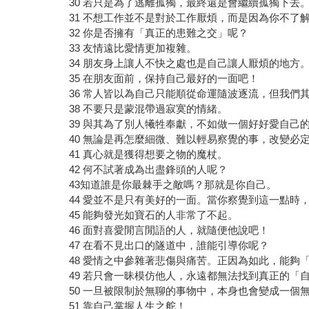
30 若只是為了逃離孤獨，最終還是會繼續孤獨下去
31 不想工作並不是對於工作厭煩，而是因為你不了
32 你是否擁有「真正的患難之交」呢？
33 友情遠比愛情更加複雜。
34 朋友身上讓人不快之處也是自己讓人厭煩的地方
35 在朋友面前，保持自己最好的一面吧！
36 常人皆以為自己只能順從命運隨波逐流，但我們
38 不要只是蒙混帶過寂寞的情緒。
39 與其為了別人犧牲奉獻，不如做一個好好愛自己
40 無論是再怎麼細微、難以輕易察覺的事，改變必
41 真心就是獲得想要之物的魔杖。
42 何不試著成為出盡鋒頭的人呢？
43知道誰是你最棘手之敵嗎？那就是你自己。
44 愛並不是只有美好的一面。當你察覺到這一點時
45 能夠發光如寶石的人非常了不起。
46 面對喜愛閒言閒語的人，就隨便他說吧！
47 在看不見出口的隧道中，誰能引導你呢？
48 愛情之中參雜著悲傷與痛苦。正因為如此，能夠
49 若只會一昧模仿他人，永遠都無法找到真正的「
50 一旦被限制於無聊的事物中，本身也會變成一個
51 靠自己掌握人生之舵！