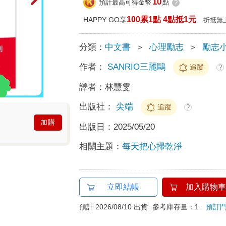
10
預計最高可得金幣
點
?
100累1點 4點抵1元
HAPPY GO享
折抵無
分類：
中文書
＞
心理勵志
＞
勵志
作者：
SANRIO三麗鷗
追蹤
?
譯者：
林慧雯
出版社：
尖端
追蹤
?
加購
出版日：
2025/05/20
相關主題：
每天把心掃乾淨
立即結帳
加入購物車
預計 2026/08/10 出貨
參考庫存量：1
預訂