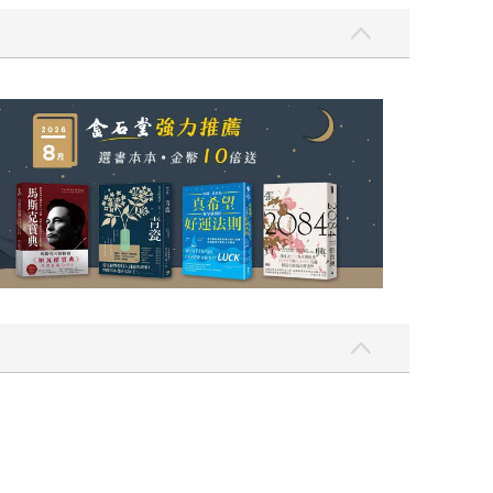
我還值得被愛嗎？（限量作者親簽版）
2026年8月金石