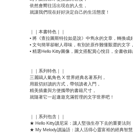
依然會嚮往活出現在的人生，
就讓我們現在好好決定自己的生活態度！
｜｜本書特色｜｜
• 將《查拉圖斯特拉如是說》中雋永的文章，轉換
• 文句簡單卻耐人尋味，有別於原作難懂艱澀的文
• 精選Hello Kitty圖像，圖文搭配賞心悅目，全書收
｜｜系列特色｜｜
三麗鷗人氣角色 X 世界經典名著系列，
用親切好讀的方式，帶領讀者入門，
精美插畫與方便攜帶的書籍尺寸，
就隨著它一起遨遊充滿哲理的文字世界吧！
｜｜系列包含｜｜
★ Hello Kitty讀尼采：讓人堅強生存下去的重要法則
★ My Melody讀論語：讓人活得心靈富裕的經典智慧