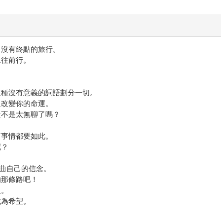
、沒有終點的旅行。
像往前行。
這種沒有意義的詞語劃分一切。
之改變你的命運。
豈不是太無聊了嗎？
有事情都要如此。
呢？
。
扭曲自己的信念。
的那條路吧！
人。
成為希望。