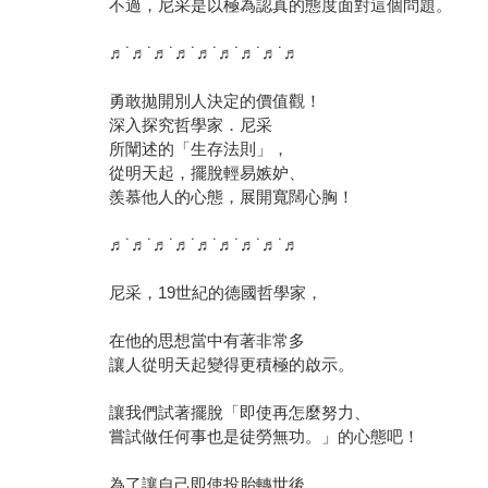
不過，尼采是以極為認真的態度面對這個問題。
♬˙♬˙♬˙♬˙♬˙♬˙♬˙♬˙♬
勇敢拋開別人決定的價值觀！
深入探究哲學家．尼采
所闡述的「生存法則」，
從明天起，擺脫輕易嫉妒、
羨慕他人的心態，展開寬闊心胸！
♬˙♬˙♬˙♬˙♬˙♬˙♬˙♬˙♬
尼采，19世紀的德國哲學家，
在他的思想當中有著非常多
讓人從明天起變得更積極的啟示。
讓我們試著擺脫「即使再怎麼努力、
嘗試做任何事也是徒勞無功。」的心態吧！
為了讓自己即使投胎轉世後，