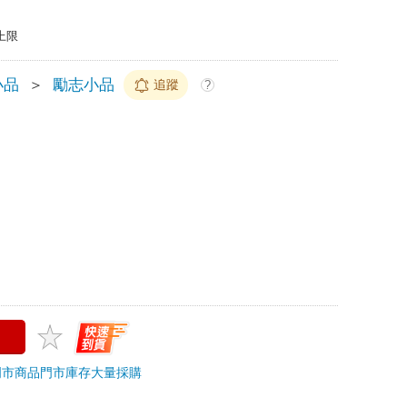
上限
小品
＞
勵志小品
追蹤
?
門市商品
門市庫存
大量採購