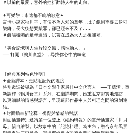
＃以前的最愛，意外的挫折翻轉人生的走向。
✦可樂餅：永遠都不晚的歉意✦
言情小說家秋川幸，有個不為人知的童年，肚子餓到需要去偷可
樂餅，長大後想要贖罪，卻已經來不及了……
＃飢腸轆轆的童年過錯，試著在成為大人之後彌補。
「美食記憶與人生片段交織，感性動人。」
── 打開《鴨川食堂》，尋找你心中的味道
【經典系列特色說明】
✦全新譯本・更貼近記憶的溫度
特別邀請被譽為「日本文學作家最佳中文代言人」──王蘊潔，重
新詮釋《鴨川食堂》系列。在翻譯期間，她重返京都實地走訪，
以更細膩的情感與語言，呈現這部作品中人與料理之間的深刻連
結。
✦封面插畫新詮釋・視覺與情感的對話
封面插畫特別邀請第一位登上《紐約時報》的臺灣插畫家「川貝
母」親自繪製。以故事中的「記憶料理」為主角，融合京都風景
與春夏秋三季意象，讓這部經典小說透過畫面展現嶄新魅力。