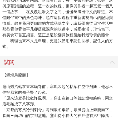
的強烈心情深有同感。對譯者而言，每一本書的翻譯，都是一次
與原著對話的旅程，這一次的旅程，更像與作者一起烹煮一個又
一個故事——在反覆咀嚼文字之間，慢慢熬煮出中文的味道。不
僅陪伴書中的角色尋味，也在這個過程中重新審視自己的記憶與
情感。教會我用更細緻的方式品味文字，讓我學會從日常生活中
那些看似看似平凡卻蘊藏深意的味道中，感受生活，珍惜當下。
有美食可嘗直須嘗。這正是這段翻譯旅程留給我最珍貴的體會
——料理從來不只是料理，更是我們用來記住世界、記住人的方
式。
試閱
【鍋燒烏龍麵】
窪山秀治站在東本願寺前，寒風吹起的枯葉在空中飛舞，他忍不
住把風衣的領子豎了起來。
「原來這就是比叡降風啊。」窪山在路口等號誌燈轉綠時，兩道
眉毛皺成了八字形。
「京都的寒風冷到刺骨」每到嚴冬季節，寒風從山上奔騰而下，
吹向三面環山的京都盆地。窪山從小長大的神戶也有六甲降風，