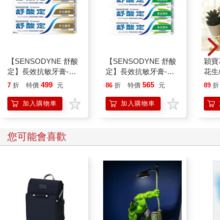
知名產地。」
「我以前都不知道。」小石說。
窪山三兩下就吃完了茶泡飯，用牙籤剔著牙，喘了一口氣。
吧檯座位的右側掛著藍色底色的暖簾，那裡是廚房的出入口。剛
才流從那裡進進出出時，窪山發現廚房的角落是鋪了榻榻米的客
【SENSODYNE 舒酸
【SENSODYNE 舒酸
穎寶
廳，牆邊有一個精美的佛壇。
定】長效抗敏牙膏-多
定】長效抗敏牙膏-清
花生
「我可以進去上香嗎？」窪山探頭向起居室張望，小石帶著他來
元護理120gx3入
涼薄荷160gx3入
生)-
到佛壇前。
499
565
7
折
特價
元
86
折
特價
元
89
折
「叔叔，你是不是變年輕了？」小石將雙手搭在漥山雙肩上，打
加入購物車
加入購物車
量著他的臉。
「不要調侃我，叔叔已經六十多歲了。」窪山上完香後，把座墊
移到一旁。
您可能會喜歡
「謝謝你這麼有心。」流瞥了佛壇一眼，向窪山鞠了一躬。
「在你工作時，你太太一直在這裡守護你啊。」窪山放鬆地坐在
榻榻米上，抬頭看著站在廚房的流。
「她可是嚴格監視呢。」流笑著說。
「只是我做夢也沒想到，你竟然會開一家食堂。」
「我正想問你這件事，你怎麼會來這裡？」流在客廳坐了下來。
「因為我任職的保全公司的老闆是個老饕，他是《料理春秋》的
忠實讀者，董事室裡有每一期的雜誌，我看到雜誌上的廣告，馬