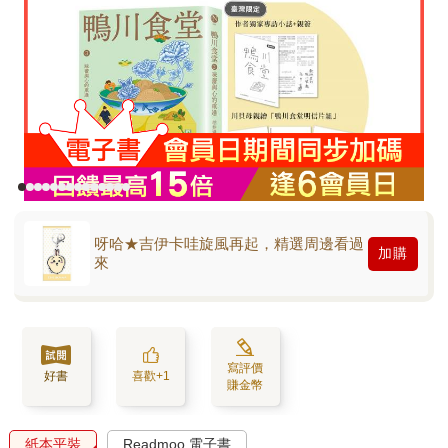
呀哈★吉伊卡哇旋風再起，精選周邊看過
加購
來
寫評價
好書
喜歡+1
賺金幣
紙本平裝
Readmoo 電子書