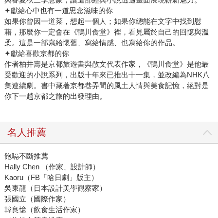
✦獻給心中也有一道思念滋味的你
如果你曾因一道菜，想起一個人；如果你總能在文字中找到慰
藉，那麼你一定會在《鴨川食堂》裡，看見屬於自己的回憶與溫
柔。這是一部寫給懷舊、寫給情感、也寫給你的作品。
✦獻給喜歡京都的你
作者柏井壽是京都旅遊書與散文代表作家，《鴨川食堂》是他最
受歡迎的小說系列，出版十年來已推出十一集，並改編為NHK八
集連續劇。書中藏著京都巷弄間的風土人情與美食記憶，絕對是
你下一趟京都之旅的出發理由。
名人推薦
飽嗝不斷推薦
Hally Chen （作家、設計師）
Kaoru（FB「哈日劇」版主）
吳東龍（日本設計美學觀察家）
張國立（國際作家）
韓良憶（飲食生活作家）