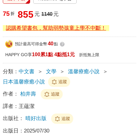
855
75
折
元
1140
元
認購希望書包，幫助弱勢孩童上學不中斷！
40
預計最高可得金幣
點
?
100累1點 4點抵1元
HAPPY GO享
折抵無上限
分類：
中文書
＞
文學
＞
溫馨療癒小說
＞
日本溫馨療癒小說
追蹤
作者：
柏井壽
追蹤
譯者：
王蘊潔
出版社：
晴好出版
追蹤
出版日：
2025/07/30