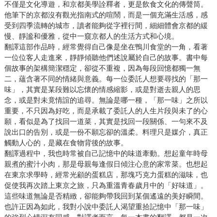
不僅是文化導遊，和京都美學詮釋者，更是飲食文化的傳聲筒。
他筆下的京都沒有觀光指南式的喧鬧，而是一個充滿生活感，感
受到四季流轉的城市，讀者能夠從字裡行間，細細體會京都的緩
慢、靜謐和優雅，從中一窺京都人的生活方式和心境。
翻譯這部作品時，經常覺得自己像是坐在鴨川食堂的一角，看著
一位位客人走進來，靜靜傾聽他們述說屬於自己的故事。書中每
個故事的架構簡潔穩定，卻從不重複，因為每段回憶都獨一無
二，蘊含著不同的情緒與意義。每一位委託人想要尋找的「那一
味」，其實是某段難以忘懷的情感縮影，或是對逝去親人的思
念，或是對未竟情誼的追尋。無論是哪一種，「那一味」之所以
重要，不只因為好吃，而是承載了委託人的人生片段與未了的心
願，看似是為了找回一道菜，其實是找回一段關係、一句來不及
說出口的告別，或是一份不願忘卻的溫柔。料理只是媒介，真正
觸動人心的，是藏在食物背後的故事。
翻譯過程中，我也時常被自己記憶中的味道牽動。想起童年時母
親煮的蜜汁小肉，那是母親每逢假日傾注心意的家常菜。也想起
在東京求學時，經常光顧的蛋糕店，那塊巧克力蛋糕的滋味，也
促使我再次踏上東京之旅，只為重溫青春歲月中的「好味道」。
這些味道無論是否精緻，卻能夠帶我回到某個遙遠的美好瞬間。
也許正因為如此，我對小說中委託人渴望重拾記憶中「那一味」