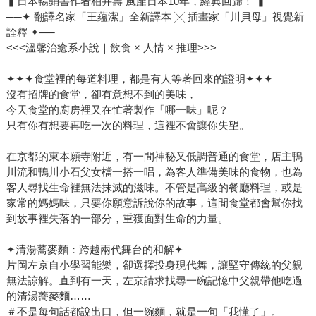
▍日本暢銷書作者柏井壽 風靡日本10年，經典回歸！ ▍
──✦ 翻譯名家「王蘊潔」全新譯本 ╳ 插畫家「川貝母」視覺新
詮釋 ✦──
<<<溫馨治癒系小說｜飲食 × 人情 × 推理>>>
✦✦✦食堂裡的每道料理，都是有人等著回來的證明✦✦✦
沒有招牌的食堂，卻有意想不到的美味，
今天食堂的廚房裡又在忙著製作「哪一味」呢？
只有你有想要再吃一次的料理，這裡不會讓你失望。
在京都的東本願寺附近，有一間神秘又低調普通的食堂，店主鴨
川流和鴨川小石父女檔一搭一唱，為客人準備美味的食物，也為
客人尋找生命裡無法抹滅的滋味。不管是高級的餐廳料理，或是
家常的媽媽味，只要你願意訴說你的故事，這間食堂都會幫你找
到故事裡失落的一部分，重獲面對生命的力量。
✦清湯蕎麥麵：跨越兩代舞台的和解✦
片岡左京自小學習能樂，卻選擇投身現代舞，讓堅守傳統的父親
無法諒解。直到有一天，左京請求找尋一碗記憶中父親帶他吃過
的清湯蕎麥麵……
＃不是每句話都說出口，但一碗麵，就是一句「我懂了」。