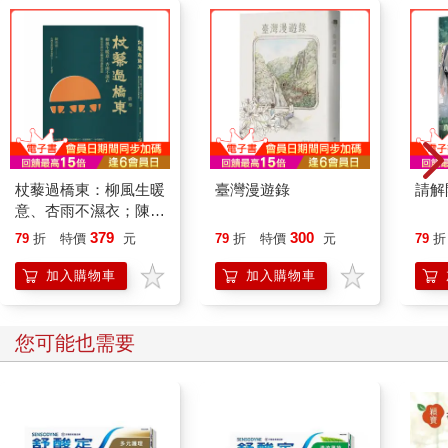
「你太厲害了，完全無法想像當年和我一起吃苦受累的人，竟然
可以做出這麼好吃的料理。」
「那些往事就別再提了，我現在只是開這家小館子混飯吃的老頭
子。」流低下了頭。
「窪山叔叔， 你目前在哪裡高就？」小石把裝滿飯的碗遞到他面
前問。
「前年退休了，目前在大阪一家保全公司當董事。」窪山瞇眼看
著晶亮的白飯，立刻吃了起來。
「就是所謂的空降吧!很不錯啊，你和以前一樣，眼神還是那麼犀
杖藜過橋東：柳風生暖
臺灣漫遊錄
請解
利。」流看著窪山的眼睛笑著說。
意、杏雨不濕衣；陳亮
「山茼蒿的苦味，發揮了恰到好處的效果，這果然是京都才能嘗
恭談以心轉境的適齡漫
379
300
79
折
特價
元
79
折
特價
元
79
折
到的好滋味。」
想
窪山把白芝麻豆腐拌山茼蒿放在白飯上吃了下去，然後又津津有
加入購物車
加入購物車
味地吃著米糠醃的小黃瓜。
「要不要吃茶泡飯？把鞍馬煮沙丁魚也加在茶泡飯裡。小石，快
把熱焙茶倒進去。」
您可能也需要
小石好像早就在等流發號施令，立刻把萬古燒茶壺裡的茶倒進碗
裡。
「原來在京都，這叫鞍馬煮，我們那裡叫有馬煮，只是還會再加
山椒一起煮。」
「現在是在炫耀自己的家鄉嗎？無論鞍馬還是有馬，都是山椒的