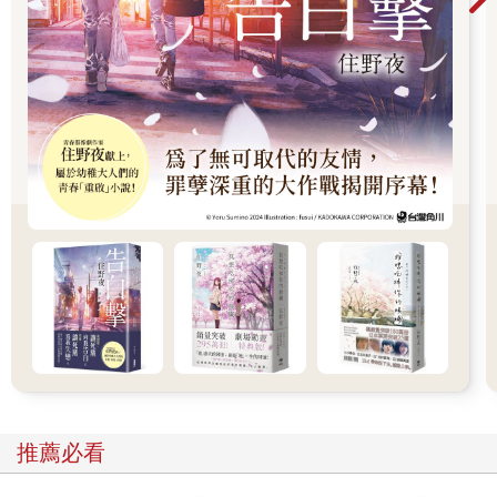
較硬的江州米，和海老芋味噌湯。你請慢用，味噌湯裡多撒些山
椒粉，可以暖和身體。」
窪山聽著流的介紹，不停地點頭，雙眼都發亮了。
「叔叔，趕快趁熱吃。」
窪山聽了小石的催促，立刻撒了山椒粉，拿起了味噌湯的碗。他
先喝了一口湯，再把海老芋放進嘴裡，咀嚼之後，點了兩、三次
頭。
「軟糯入味，太好吃了。」
窪山左手端著輕巧的飯碗，拿著筷子的手不時猶豫，不知道該先
吃哪一道，但還是接連夾起了小碗裡的菜餚。他把滷得很入味的
五花肉配著白飯，一起放進嘴裡。細細品嘗後，嘴角漾起了笑
容。咬開炸得酥脆的麵衣，吃著裡面的豆腐渣。他咬了一口炸豆
腐丸後，清淡的湯汁流了出來，從他的嘴唇滴落，他立刻用拿著
筷子的手擦了擦下巴。
「要不要再來一碗飯？」小石把圓托盤遞到他面前問。
「好久沒有吃飯這麼香了。」窪山眉開眼笑，把飯碗放在托盤
上。
「那就多吃點。」小石拿著托盤，跑進了廚房。
推薦必看
「吃得習慣嗎？」小石剛走進去， 流就走出廚房， 站在窪山的身
旁問。