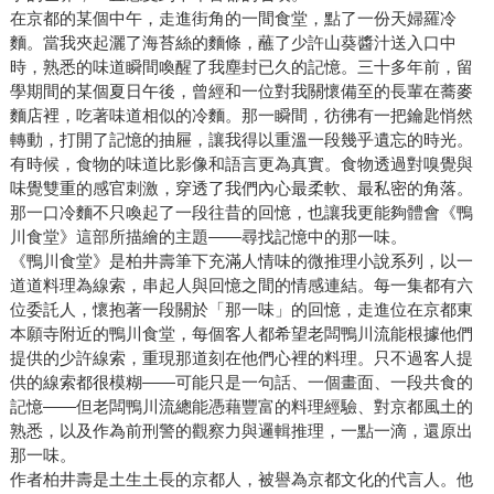
在京都的某個中午，走進街角的一間食堂，點了一份天婦羅冷
麵。當我夾起灑了海苔絲的麵條，蘸了少許山葵醬汁送入口中
時，熟悉的味道瞬間喚醒了我塵封已久的記憶。三十多年前，留
學期間的某個夏日午後，曾經和一位對我關懷備至的長輩在蕎麥
麵店裡，吃著味道相似的冷麵。那一瞬間，彷彿有一把鑰匙悄然
轉動，打開了記憶的抽屜，讓我得以重溫一段幾乎遺忘的時光。
有時候，食物的味道比影像和語言更為真實。食物透過對嗅覺與
味覺雙重的感官刺激，穿透了我們內心最柔軟、最私密的角落。
那一口冷麵不只喚起了一段往昔的回憶，也讓我更能夠體會《鴨
川食堂》這部所描繪的主題——尋找記憶中的那一味。
《鴨川食堂》是柏井壽筆下充滿人情味的微推理小說系列，以一
道道料理為線索，串起人與回憶之間的情感連結。每一集都有六
位委託人，懷抱著一段關於「那一味」的回憶，走進位在京都東
本願寺附近的鴨川食堂，每個客人都希望老闆鴨川流能根據他們
提供的少許線索，重現那道刻在他們心裡的料理。只不過客人提
供的線索都很模糊——可能只是一句話、一個畫面、一段共食的
記憶——但老闆鴨川流總能憑藉豐富的料理經驗、對京都風土的
熟悉，以及作為前刑警的觀察力與邏輯推理，一點一滴，還原出
那一味。
作者柏井壽是土生土長的京都人，被譽為京都文化的代言人。他