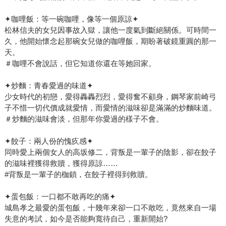
✦咖哩飯：等一碗咖哩，像等一個原諒✦
松林信夫的女兒因事故入獄，讓他一度氣到斷絕關係。可時間一
久，他開始懷念起那碗女兒做的咖哩飯，期盼著破鏡重圓的那一
天。
＃咖哩不會說話，但它知道你還在等她回家。
✦炒麵：青春愛過的味道✦
少女時代的初戀，愛得轟轟烈烈，愛得奮不顧身，鋼琴家前崎弓
子不惜一切代價成就愛情，而愛情的滋味卻是滿滿的炒麵味道。
＃炒麵的滋味會淡，但那年你愛過的樣子不會。
✦餃子：兩人份的愧疚感✦
同時愛上兩個女人的高坂修二，背叛是一輩子的陰影，卻在餃子
的滋味裡獲得救贖，獲得原諒……
#背叛是一輩子的枷鎖，在餃子裡得到救贖。
✦蛋包飯：一口都不敢再吃的痛✦
城島孝之最愛的蛋包飯，十幾年來卻一口不敢吃，竟然來自一場
失意的考試，如今是否能夠寬待自己，重新開始?