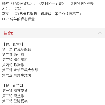
譯有《解憂雜貨店》、《空洞的十字架》、《哪啊哪啊神去
村》、《流》。
著有：《譯界天后親授！這樣做，案子永遠接不完》
FB：綿羊的譯心譯意
目錄
【鴨川食堂1】
第一道 鍋燒烏龍麵
第二道 燉牛肉
第三道 鯖魚壽司
第四道 炸豬排
第五道 拿坡里義大利麵
第六道 馬鈴薯燉肉
【鴨川食堂2】
第一道 海苔便當
第二道 漢堡排
第三道 聖誕蛋糕