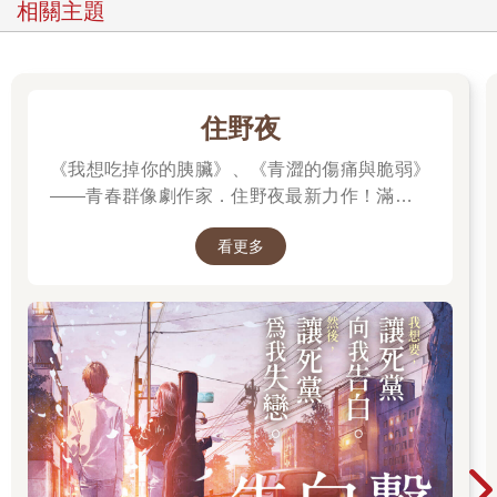
相關主題
窪山環顧店內。只有一名男客人坐在店堂和廚房之間有五個座位
的吧檯前，店堂內的四張餐桌都沒客人，無論牆上和桌上都找不
到菜單，店堂內的掛鐘指向一點十分。
「小石，給我一杯茶。」那名男客把吃完的空碗放回桌子。
「浩哥，你吃飯要細嚼慢嚥，否則會消化不良。」小石拿著清水
住野夜
燒的茶壺為男客人倒茶。
「我看小石應該還沒嫁人吧？」窪山看了看那個叫浩的男人一
《我想吃掉你的胰臟》、《青澀的傷痛與脆弱》
眼，又看著小石。
——青春群像劇作家．住野夜最新力作！滿是錯
「我覺得她眼光太高太挑剔了。」 流拿著托盤，把主廚特選餐送
誤的「告白大作戰」，屬於幼稚大人們的青春
了上來，小石狠狠瞪了他一眼。
看更多
「重啟」小說！我想要，讓死黨向我告白。然
「也太豐盛了吧。」窪山瞪大了眼睛。
後，讓死黨為我失戀。
「不是什麼高級料理，用時下流行的話來說，就是所謂的『京都
家常菜』，以前根本不可能端出這種菜色給客人吃，而且還向客
人收錢，但是秀哥，我想你應該會想要吃這些。」 流把托盤上的
小碗、盤子一個一個放在桌上。
「你猜對了，看來你的直覺也仍然很靈光。」
窪山的視線看著桌上的盤子，流向他說明：「高湯滷黑海帶油豆
腐，豆腐渣可樂餅，白芝麻豆腐拌山茼蒿，鞍馬煮沙丁魚，炸豆
腐丸。這是用京番茶燉的五花肉，梅肉拌生豆皮，還有小石醃漬
的米糠醬菜。沒有一道是大菜，唯二上得了檯面的，就是煮得比