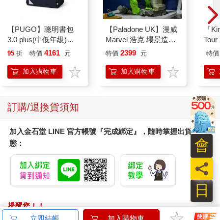
上就想到了。」
「『蝮蛇窪山』果然厲害，廣告上完全沒有任何聯絡方式，你憑
那一行廣告，就發現是我的店，然後找到了這裡。」流搖著頭，
【PUGO】聰明書包
【Paladone UK】漫威
「Kin
語帶欽佩地說。
3.0 plus(中低年級)酷
Marvel 浩克 場景造型
Tour
「我猜想你這麼做，一定有自己的考量，但既然打廣告，要不要
黑 全新進化玩美上市
燈
Tha
4161
2399
95
折
特價
元
特價
元
特價
寫得清楚一點？應該只有我能夠根據那個廣告找到這裡吧。」
普通
「就是這樣才好啊，如果客人太多，我也很傷腦筋。」
加入購物車
加入購物車
「你還是這麼古怪。」
「你該不會在尋找回憶中的『那一味』？」小石站在流的身旁，
探頭看著窪山的臉問。
訂購/退換貨須知
「嗯，被你猜中了。」窪山的嘴角露出了笑容。
「你現在仍然住在寺町那裡嗎？」流站了起來，走向流理台。
加入金石堂 LINE 官方帳號『完成綁定』，隨時掌握出貨動
「我和以前一樣，一直住在十念寺旁，每天早上沿著賀茂川走到
會
態：
出町柳，然後搭京阪電車去上班。公司在京橋，所以很方便。話
說回來，跪坐真累人啊，到了這個年紀，兩條腿都不聽使喚。」
員
窪山皺著眉頭，緩緩站了起來，走回餐桌旁。
「我也差不多。每年掬子的忌日時，都會請和尚來家裡，每次都
日
很傷腦筋。」
「你真用心，我家已經好幾年都沒請和尚來誦經了，我猜我老婆
提醒您！！
一定很生氣。」窪山從胸前口袋裡拿出香菸，看著小石的臉色。
金石堂及銀行均不會請您操作ATM! 如接獲電話要求您前往
立即結帳
加入購物車