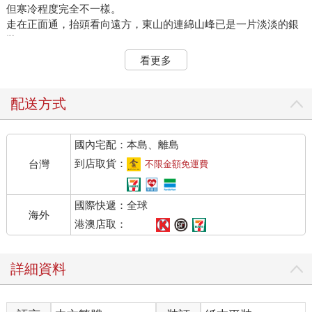
但寒冷程度完全不一樣。
走在正面通，抬頭看向遠方，東山的連綿山峰已是一片淡淡的銀
妝。
「不好意思， 請問這附近有沒有食堂？是一家名叫『 鴨川食堂』
看更多
的店。」窪山問一名騎著紅色機車的郵差。
「如果你是問鴨川先生的住家，就是轉角後第二戶人家。」郵差
用一副在處理公事的態度，指著馬路右側回答。
配送方式
窪山過了馬路，站在一棟看似歇業商鋪的房子前。
這棟看起來完全不像是店家的兩層樓房子以前似乎曾經有過招牌
國內宅配：本島、離島
和櫥窗，外牆上有兩塊四方形的區域胡亂刷了白色油漆，但是整
棟房子並沒有人去樓空的寂寥感，而是可以感受到人的溫度，感
到店取貨：
台灣
不限金額免運費
覺目前仍然在營業中。
這家店似乎用這種不友善的外觀拒絕遠方的客人，但餐廳特有的
國際快遞：全球
氣味向四周飄散，又像是在吸引客人上門，屋內還傳出了談笑的
海外
聲音。
港澳店取：
「很像是流開的店。」窪山回想起和老同事鴨川流共度的日子。
雖然現在兩個人都已離開前職，但年紀比他小的流比他更早辭
詳細資料
職。
窪山抬頭看了那家店，伸手打開了鋁製拉門。
「歡迎光 ……這不是窪山叔叔嗎？」小石端著圓托盤臉色頓時僵