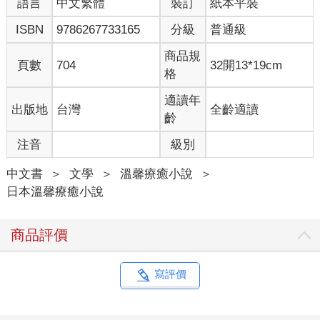
語言
中文繁體
裝訂
紙本平裝
住。
第一次看到流的獨生女小石時，她還是小嬰兒。
ISBN
9786267733165
分級
普通級
「小石，妳真是越大越漂亮了。」窪山脫下了風衣。
「沒想到是秀哥啊。」身穿白色廚師服的鴨川流聽到聲音，從廚
商品規
頁數
704
32開13*19cm
房走了出來。
格
「果然在這裡啊。」窪山瞇起眼睛，對流露出了溫暖的笑容。
「你真有本事，竟然有辦法找到這裡。請坐請坐，雖然小店很破
適讀年
出版地
台灣
全齡適讀
舊。」流用手巾擦了擦鐵管椅的紅色椅面。
齡
「我的直覺還沒退步。」窪山對著凍僵的手指吹著氣，在椅子上
注音
級別
坐了下來。
「我們有幾年沒見了？」流拿下了白色廚師帽。
中文書
＞
文學
＞
溫馨療癒小說
＞
「我記得最後一次見面好像是在你太太的葬禮上。」
日本溫馨療癒小說
「那次真是很感謝。」流鞠了一躬，小石也跟著鞠躬道謝。
「有什麼好吃的？我快餓死了。」窪山瞥了一眼旁邊正在大口扒
著丼飯的年輕男客問道。
商品評價
「初次上門的客人，只提供主廚特選餐。」流對他說。
「那就來一份。」窪山看著流的眼睛說。
「馬上就好，你稍微等一下。」流戴上帽子，轉身準備走進廚
寫評價
房。
「我不吃鯖魚喔。」窪山喝了一口茶。
「我們認識多少年了，我當然知道。」流轉過頭對他說。