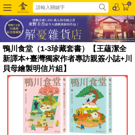
0
鴨川食堂（1-3珍藏套書）【王蘊潔全
新譯本+臺灣獨家作者專訪親簽小誌+川
貝母繪製明信片組】