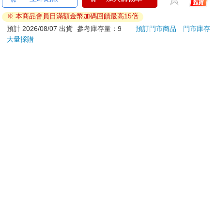
「我們這裡沒禁菸，所以儘管抽菸沒關係。」小石把鋁製菸灰缸
ATM提款機，請不要聽從指示，以免受騙上當！
放在他面前。
※ 本商品會員日滿額金幣加碼回饋最高15倍
「不好意思，我抽根菸，可以嗎？」窪山指尖夾著菸，伸到浩面
退換貨須知：
預計 2026/08/07 出貨
參考庫存量：9
預訂門市商品
門市庫存
前問。
大量採購
**提醒您，鑑賞期不等於試用期，退回商品須為全新狀態**
「請便。」浩笑著回答，然後好像也被他提醒了，當下也從皮包
依據「消費者保護法」第19條及行政院消費者保護處公告之
裡拿出了香菸。
「通訊交易解除權合理例外情事適用準則」，以下商品購買
「年輕人還沒關係，到了我們這個年紀，真的非戒菸不可了。」
後，除商品本身有瑕疵外，將不提供7天的猶豫期：
流站在吧檯內對他說。
「她也一直這麼勸我。」窪山緩緩吐著煙說。
易於腐敗、保存期限較短或解約時即將逾期。（如：生
「你再婚了嗎？」
鮮食品）
「我就是因為這個原因，希望你們可以幫我尋找『那一味』。」
依消費者要求所為之客製化給付。（客製化商品）
窪山瞇起眼睛回答了流的問題，把菸蒂在菸灰缸裡捻熄。
報紙、期刊或雜誌。（含MOOK、外文雜誌）
「炸豬排丼很好吃，謝謝款待。」浩啪地一聲，把五百圓硬幣放
經消費者拆封之影音商品或電腦軟體。
在吧檯上，叼著菸走了出去。
非以有形媒介提供之數位內容或一經提供即為完成之線
窪山目送著他離去後，轉頭看著小石問：「男朋友嗎？」
上服務，經消費者事先同意始提供。（如：電子書、電
「才不是呢，只是店裡的客人，是附近壽司店的老闆。」小石紅
子雜誌、下載版軟體、虛擬商品…等）
著臉，拍著窪山的後背說。
已拆封之個人衛生用品。（如：內衣褲、刮鬍刀、除毛
「秀哥，雖然我這麼說聽起來有點見外，但其實小石才是偵探事
刀…等）
務所的所長，可以請你向她說明情況嗎？偵探事務所的辦公室在
若非上列種類商品，均享有到貨7天的猶豫期（含例假
後面。」
「這樣啊，小石，那就拜託妳了。」窪山微微站起身。
日）。