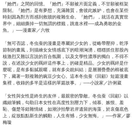
『她們』之間的回憶。『她們』不願被片面定義，不甘願被框架
限制。『她們』是有夢想，充滿雜質，會彼此嫉妒，也會在某些
時刻因為對方而感到救贖的複雜生命。『她們』，就活在真實世
界中，細細撕掉一切無謂的標籤，跳進水裡──成為勇敢的金
魚。」──漫畫家／六牧
「無可否認，冬虫蚕的漫畫是專屬於少女的，從略帶壓抑，乾淨
節制的畫風，到描繪女女情感底下的暗潮洶湧，穩穩抓住那股內
核激烈又難以言說的百合氛圍，以及文學性濃厚的獨白，不得不
說，在述說少女的羈絆這件事上，的確是精品。少女的羈絆是什
麼呢，是有多黏膩親暱，就有多尖銳糾結；是層層疊疊的棉被底
下，藏著一顆複雜的豌豆少女心。這本冬虫蚕《回顧》短篇漫畫
集裡，收錄的多半是這樣的單篇故事。」──小說家／許俐葳
「女性與女性是終生的友伴，最親密的摯敵。冬虫蚕《回顧》以
纖細筆觸，勾勒日本女性在高度性別壓力下，傾慕、嫉恨、羞
恥、傷楚等錯雜情緒，如潮汐拍擊岩岸遺留的海藻，於哀傷底色
上，綻放點點新生的觸動，人生有憾，少女無悔。」──作家／廖
梅璇