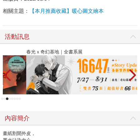
相關主題：
【本月推薦收藏】暖心圖文繪本
活動訊息
春光ｘ奇幻基地｜全書系展
閱
內容簡介
畫紙割開外皮，