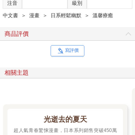
注音
級別
中文書
＞
漫畫
＞
日系輕鬆幽默
＞
溫馨療癒
商品評價
寫評價
相關主題
光逝去的夏天
超人氣青春驚悚漫畫，日本系列銷售突破450萬