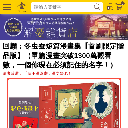
0
回顧：冬虫蚕短篇漫畫集【首刷限定贈
品版】（單篇漫畫突破1300萬觀看
數，一個你現在必須記住的名字！）
讀者盛讚： 「這不是漫畫，是文學吧！」