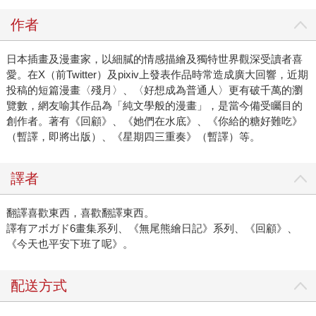
作者
日本插畫及漫畫家，以細膩的情感描繪及獨特世界觀深受讀者喜
愛。在X（前Twitter）及pixiv上發表作品時常造成廣大回響，近期
投稿的短篇漫畫〈殘月〉、〈好想成為普通人〉更有破千萬的瀏
覽數，網友喻其作品為「純文學般的漫畫」，是當今備受矚目的
創作者。著有《回顧》、《她們在水底》、《你給的糖好難吃》
（暫譯，即將出版）、《星期四三重奏》（暫譯）等。
譯者
翻譯喜歡東西，喜歡翻譯東西。
譯有アボガド6畫集系列、《無尾熊繪日記》系列、《回顧》、
《今天也平安下班了呢》。
配送方式