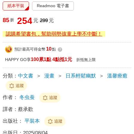
紙本平裝
Readmoo 電子書
254
85
折
元
299
元
認購希望書包，幫助弱勢孩童上學不中斷！
10
預計最高可得金幣
點
?
100累1點 4點抵1元
HAPPY GO享
折抵無上限
分類：
中文書
＞
漫畫
＞
日系輕鬆幽默
＞
溫馨療癒
追蹤
作者：
冬虫蚕
追蹤
譯者：
蔡承歡
出版社：
平裝本
追蹤
出版日：
2025/08/04