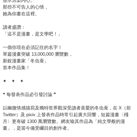
墨水沾染內心。
那些不可告人的心情，
她為你畫在這裡。
讀者盛讚：
「這不是漫畫，是文學吧！」
一個你現在必須記住的名字！
單篇漫畫突破 13,000,000 瀏覽數，
新銳漫畫家「冬虫蚕」
首本作品集！
✦ ✦ ✦
❝ 每發表作品必引發討論 ❞
以幽微情感描寫及獨特世界觀深受讀者喜愛的冬虫蚕，在 X（前
Twitter）及 pixiv 上發表作品時常引起廣大回響，短篇漫畫〈殘
月〉更有破 1300 萬瀏覽數。網友喻其作品為「純文學般的漫
畫」，是當今備受矚目的創作者。