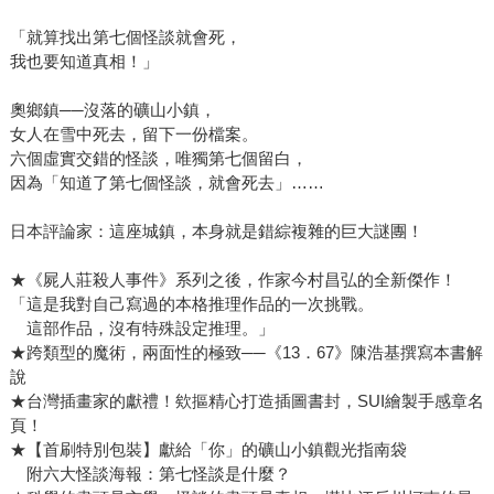
「就算找出第七個怪談就會死，
我也要知道真相！」
奧鄉鎮──沒落的礦山小鎮，
女人在雪中死去，留下一份檔案。
六個虛實交錯的怪談，唯獨第七個留白，
因為「知道了第七個怪談，就會死去」……
日本評論家：這座城鎮，本身就是錯綜複雜的巨大謎團！
★《屍人莊殺人事件》系列之後，作家今村昌弘的全新傑作！
「這是我對自己寫過的本格推理作品的一次挑戰。
這部作品，沒有特殊設定推理。」
★跨類型的魔術，兩面性的極致──《13．67》陳浩基撰寫本書解
說
★台灣插畫家的獻禮！欸摳精心打造插圖書封，SUI繪製手感章名
頁！
★【首刷特別包裝】獻給「你」的礦山小鎮觀光指南袋
附六大怪談海報：第七怪談是什麼？