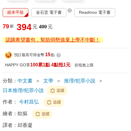
?
紙本平裝
金石堂 電子書
Readmoo 電子書
394
79
折
元
499
元
認購希望書包，幫助弱勢孩童上學不中斷！
15
預計最高可得金幣
點
?
100累1點 4點抵1元
HAPPY GO享
折抵無上限
分類：
中文書
＞
文學
＞
推理/犯罪小說
＞
日本推理/犯罪小說
追蹤
作者：
今村昌弘
追蹤
繪者：
欸摳
追蹤
譯者：
邱香凝