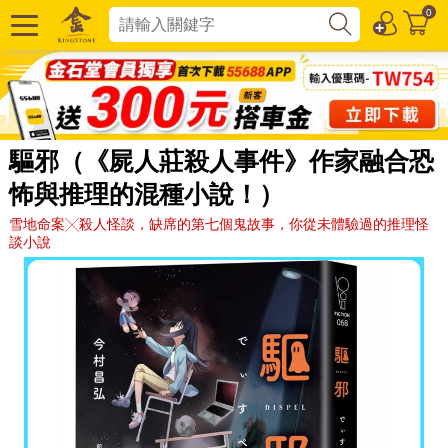
0
驅邪（《屍人莊殺人事件》作家融合恐
怖與推理的混種小說！）
雪地命案╳殺人怪談，缺席的第七個鬼故事，你從未體驗過的推理怪
談小說