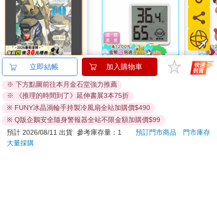
台灣OL10
【日本dretec】日本多
盒裝
立即結帳
加入購物車
利科律溫寶薄型電子溫
FAN
※ 下方點圖前往本月金石堂強力推薦
濕度計-白色-可掛式
熱帶
250
660
特價
元
6
折
特價
元
84
折
※ 《推理的時間到了》延伸書展3本75折
(O-449WT)
圖 
蒂貓
※ FUNY冰晶渦輪手持製冷風扇全站加購價$490
加入購物車
加入購物車
樂蒂 
※ Q版企鵝安全隨身警報器全站不限金額加購價$99
預計 2026/08/11 出貨
參考庫存量：1
預訂門市商品
門市庫存
您可能會喜歡
大量採購