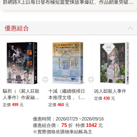
群網路X上以每日發布極短篇驚悚故事爆紅、作品銷量突破40
萬冊的新銳恐怖作家藤白圭，最擅長在平凡的日常中挖掘人
心最深層的恐懼。他的長篇處女作《我的心臟是誰的》，從
開場就埋下伏筆，一開始你可能會以為這是一部充滿青澀曖
優惠組合
昧的校園小說，但讀到後半才會發現，原來這其實是一部挑
戰道德底線、令人背脊發涼的恐怖作品。 故事的主角彩
音，是一名只希望能度過普通校園生活的高二轉學生。在青
梅竹馬奏的陪伴下，她好不容易重新融入校園，也在網路上
找到了歸屬感，認識了一群背景不同、素未謀面的網友。他
們總會在平日閒話家常，一起為彼此打氣、互相取暖。然
而，這份平靜卻被一場惡夢打破。 有人夢見自己正在「吃
人」。 當群組裡的成員不約而同做了同樣的惡夢，而且夢
驅邪（《屍人莊殺
十誡（繼續橫掃日
凶人邸殺人事件
中那些既殘忍又血腥的細節，竟然和新聞上那幾起連環殺人
人事件》作家融合
本推理文壇，《方
定價
430
元
命案驚人吻合時，原本溫馨的群組逐漸變質成相互猜忌的修
恐怖與推理的混種
舟》作家最新作
定價
499
元
定價
460
元
羅場。凶手是不是就在這群人之中？還是有某種詛咒或是超
小說！）
品，變態凶手讓全
自然力量作祟，透過惡夢在暗中操控著他們的意識？ 除了
員變共犯！）
優惠時間：2026/07/29 ~2026/09/16
滿足恐怖小說迷期待的感官刺激之外，書中也觸及了現代社
優惠組合價：
75
折
特價
1042
元
※實際價格依購物車結帳為主
群文化的陰暗面。當彩音僅僅只是因為一張照片而被全校群