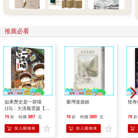
推薦必看
如果歷史是一群喵
臺灣漫遊錄
怪奇
(15)：大清風雲篇【萌
貓漫畫學歷史】
387
300
79
折
特價
元
79
折
特價
元
79
折
加入購物車
加入購物車