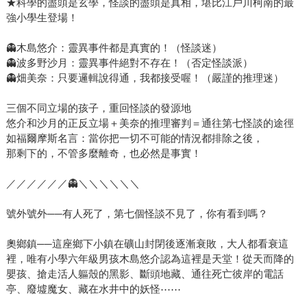
★科學的盡頭是玄學，怪談的盡頭是真相，堪比江戶川柯南的最
強小學生登場！
👻木島悠介：靈異事件都是真實的！（怪談迷）
👻波多野沙月：靈異事件絕對不存在！（否定怪談派）
👻畑美奈：只要邏輯說得通，我都接受喔！（嚴謹的推理迷）
三個不同立場的孩子，重回怪談的發源地
悠介和沙月的正反立場＋美奈的推理審判＝通往第七怪談的途徑
如福爾摩斯名言：當你把一切不可能的情況都排除之後，
那剩下的，不管多麼離奇，也必然是事實！
／／／／／／👻＼＼＼＼＼＼
號外號外──有人死了，第七個怪談不見了，你有看到嗎？
奧鄉鎮──這座鄉下小鎮在礦山封閉後逐漸衰敗，大人都看衰這
裡，唯有小學六年級男孩木島悠介認為這裡是天堂！從天而降的
嬰孩、搶走活人軀殼的黑影、斷頭地藏、通往死亡彼岸的電話
亭、廢墟魔女、藏在水井中的妖怪⋯⋯