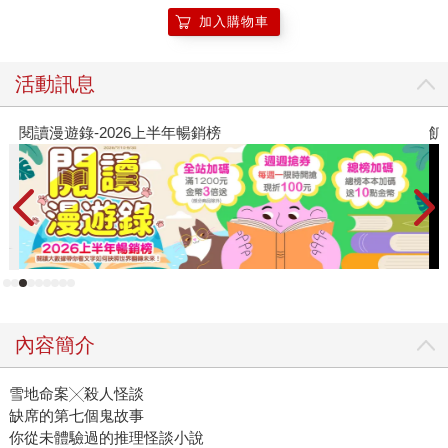
起議論時，那種窒息感讓人聯想到日劇《三年A班》中壓抑的
加入購物車
校園霸凌氛圍。當流言開始擴散，人們下意識地選邊站，盲
目轉發，卻沒有人確認事實真假。一次看似隨意的分享，都
活動訊息
可能成為散布未經證實的資訊，甚至傷害他人隱私的推手。
在螢幕的另一端，人人都能輕易成為評論者與審判者，而真
閱讀漫遊錄-2026上半年暢銷榜
飢
相早已被流言掩埋。 不過，這裡沒有《三年A班》裡試圖
導正一切的教育者，只有彩音和奏這兩位高中生。當他們面
對全校師生的冷暴力和質疑的眼光時，只能彼此依靠，一邊
試圖解讀惡夢的意義，一邊拼湊零碎的線索，隨著故事進入
下半場，節奏不斷加速，最終推向一個會嚇得讀者措手不
及、甚至感到「瘋狂」的反轉結局。這也難怪日本讀者看完
後紛紛直呼：「真的有夠瘋，既恐怖又懸疑。」 如果你是
喜歡體驗驚悚恐怖和反轉結局的快感，這會是一部讓人意猶
未盡的恐怖小說！
內容簡介
雪地命案╳殺人怪談
缺席的第七個鬼故事
你從未體驗過的推理怪談小說