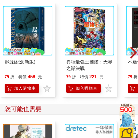
起源(紀念新版)
異種最強王圖鑑：天界
不適
之巔決戰
458
221
79
折
特價
元
79
折
特價
元
79
折
加入購物車
加入購物車
您可能也需要