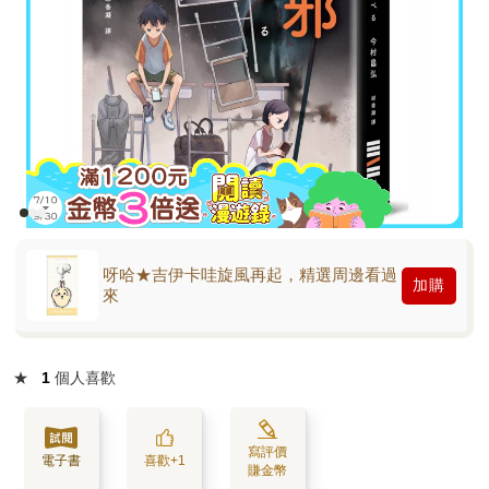
呀哈★吉伊卡哇旋風再起，精選周邊看過
加購
來
★
1
個人喜歡
寫評價
電子書
喜歡+1
賺金幣