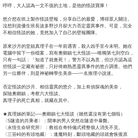
哼哼，大人認為一文不值的土地，是他的怪談寶庫！
悠介想在班上製作怪談壁報，分享自己的最愛，博得眾人關注。
沒想到資優生班長波多野沙月卻大力否定靈異事件。可是，完全
不相信怪談的她，竟然加入了自己的壁報團隊。
原來沙月的堂姐真理子在一年前遇害，殺人凶手至今未明。她在
電腦中留下一份檔案，寫有奧鄉鎮七大怪談──唯獨第七則空白，
只有一句話：「知道了就會死！」警方不以為意，但沙月認為這
些怪談一定藏有祕密，只好倚賴熟悉靈異事件的悠介調查。他們
另一位夥伴，則是神祕轉學生美奈──一名推理小說迷。
否定怪談的沙月、相信靈異的悠介，加上有偵探魂的美奈，
探險奧鄉鎮，考察六大怪談。
真理子的死亡真相，就藏在其中。
★真理姊的筆記──奧鄉鎮七大怪談（雖然還沒有第七個啦）
〈S隧道的共乘者〉：開車的男人突然在隧道中暴斃。
〈永恆生命研究所〉：教祖在奇特儀式裡整個人消失不見。
〈三笹峠的有頭地藏〉：逢魔時刻，斷頭地藏的頭就會恢復原