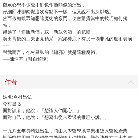
觀眾心想不少魔術師也作過類似的演出，
仔細回味卻察覺這次有點不一樣，但又說不出所以然。
然而假如觀眾知悉這魔術的竅門，便會驚覺當中的技巧如何獨
特，
超越了「舊瓶新酒」或「新瓶舊酒」的範疇，
演出背後的工夫更見精采，宛如檯底下有另一場非凡的魔術表演
──
對我而言，今村昌弘的《驅邪》就是這種魔術。
──陳浩基（引自解說）
作者
姓名:今村昌弘
今村昌弘
面對讀者，他說：「想讓人們開心。」
面對自己，他說：「想寫出從未看過的推理小說。」
一九八五年長崎縣出生，岡山大學醫學系畢業後進入醫療產業，
期盼能夠用自己的想像力能帶給人們快樂，毅然決然在二十九歲