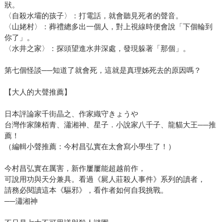
狀。
〈自殺水壩的孩子〉：打電話，就會聽見死者的聲音。
〈山姥村〉：葬禮總多出一個人，對上視線時便會說「下個輪到
你了」。
〈水井之家〉：探頭望進水井深處，發現躲著「那個」。
第七個怪談──知道了就會死，這就是真理姊死去的原因嗎？
【大人的大聲推薦】
日本評論家千街晶之、作家織守きょうや
台灣作家陳栢青、瀟湘神、星子．小說家八千子、龍貓大王──推
薦！
（編輯小聲推薦：今村昌弘實在太會寫小學生了！）
今村昌弘實在厲害，新作屢屢能超越前作，
可說用功與天分兼具。看過《屍人莊殺人事件》系列的讀者，
請務必閱讀這本《驅邪》，看作者如何自我挑戰。
──瀟湘神