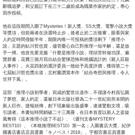
辭職追夢，和父親訂下在三十二歲前成為職業作家的約定，專心
寫作投稿。
他在這段期間入圍了Mysteries！新人獎、SS大獎、電擊小說大獎
等獎項，但前兩者在決選時止步，後者止於二次複審，眼看與家
人約定時間僅餘半年，期限內唯一可投稿的獎項剩下「推理小
說」主題的鮎川哲也賞，儘管憂心自己對推理一知半解，還是放
手一搏。他首先要克服「什麼是推理小說」埋頭苦幹做功課、遍
覽群書，花費三個月寫出結合驚悚恐怖和燒腦詭計的《屍人莊殺
人事件》。火花四射的選評委員一致給予高度評價，獲得第二十
七屆鮎川哲也獎出道，北村薰讚賞本作「結合奇想與推理，令人
甘拜下風」。
這部「推理小說初學者」寫成的驚世出道作，不僅讓今村昌弘圓
了夢想、家人約定，還被日本出版社譽為二十一世紀前所未聞的
新人巨作。捷報頻傳，創下現象級出版盛事，連連驚動文壇，吸
引讀者。本書短時間銷破二十三萬冊，在日本首度以新人之姿旋
風奪得《這本推理小說了不起》、《週刊文春MYSTERY
BEST10》、《本格推理BEST10》第一名；入圍書店大獎、紀伊
國書店書店店員選書「キノベス！2018」、宇都宮書店員選書