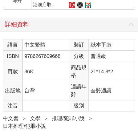
海外
港澳店取：
詳細資料
語言
中文繁體
裝訂
紙本平裝
ISBN
9786267609668
分級
普通級
商品規
頁數
368
21*14.8*2
格
適讀年
出版地
台灣
全齡適讀
齡
注音
級別
中文書
＞
文學
＞
推理/犯罪小說
＞
日本推理/犯罪小說