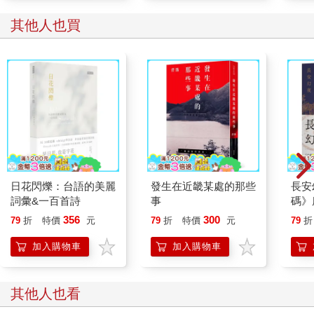
其他人也買
日花閃爍：台語的美麗
發生在近畿某處的那些
長安
詞彙&一百首詩
事
碼》
鉅作
356
300
79
折
特價
元
79
折
特價
元
79
折
加入購物車
加入購物車
其他人也看