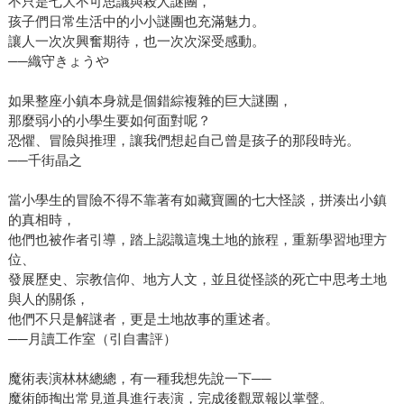
不只是七大不可思議與殺人謎團，
孩子們日常生活中的小小謎團也充滿魅力。
讓人一次次興奮期待，也一次次深受感動。
──織守きょうや
如果整座小鎮本身就是個錯綜複雜的巨大謎團，
那麼弱小的小學生要如何面對呢？
恐懼、冒險與推理，讓我們想起自己曾是孩子的那段時光。
──千街晶之
當小學生的冒險不得不靠著有如藏寶圖的七大怪談，拼湊出小鎮
的真相時，
他們也被作者引導，踏上認識這塊土地的旅程，重新學習地理方
位、
發展歷史、宗教信仰、地方人文，並且從怪談的死亡中思考土地
與人的關係，
他們不只是解謎者，更是土地故事的重述者。
──月讀工作室（引自書評）
魔術表演林林總總，有一種我想先說一下──
魔術師掏出常見道具進行表演，完成後觀眾報以掌聲。