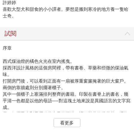
許婷婷
喜歡大型犬和甜食的小小譯者。夢想是搬到寒冷的地方養一隻哈
士奇。
試閱
序章
西式煤油燈的橘色火光在室內搖曳。
採西洋設計風格的這個房間裡，帶有書卷、草藥和些微的煤油氣
味。
打開房門後，可以看到正面有一扇被厚重窗簾掩著的巨大窗戶。
兩側的靠牆處則分別擺著櫃子。
其中一個櫃子上塞滿排列整齊的書籍。印製在書脊上的書名，幾
乎清一色都是以他的母語──對這塊土地來說是異國語言的文字寫
成。
另一個櫃子上則是擺放著大量的瓶罐。裡頭裝著乾燥花草、浸泡
在液體裡的爬蟲類等生物、謎樣的骨頭……都是能做為藥材使用
看更多
的東西。
其他同業者的房間，基本上也都是這種感覺。