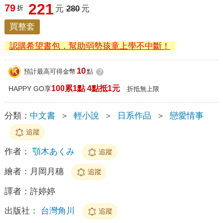
221
79
折
元
280
元
買整套
認購希望書包，幫助弱勢孩童上學不中斷！
10
預計最高可得金幣
點
?
100累1點 4點抵1元
HAPPY GO享
折抵無上限
分類：
中文書
＞
輕小說
＞
日系作品
＞
戀愛情事
追蹤
作者：
顎木あくみ
追蹤
繪者：
月岡月穗
追蹤
譯者：
許婷婷
出版社：
台灣角川
追蹤