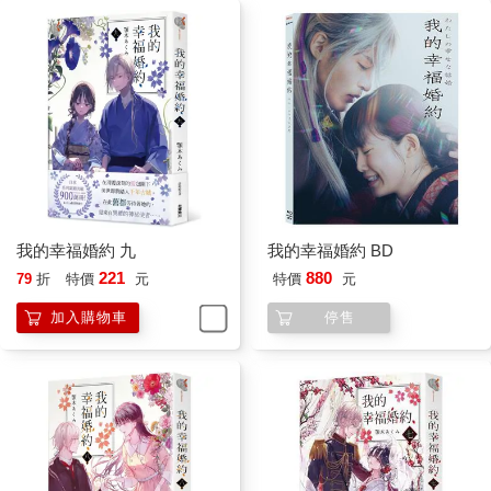
笑容。
（我的同類……終於要見到面了嗎？）
在尤金心中打轉的，是幾分期待、加上幾分緊張的複雜情緒。
第一章 預感
悶濕的梅雨季結束後，帝都迎來了夏天。
自家附近的翠綠林木上，不停傳來高亢不已的蟬鳴。打在地面上
的炙熱陽光，讓水氣逐漸消散。
若是太陽剛升起的清晨，還不至於太熱；但不到正午，酷暑便一
瞬間籠罩大地。這陣子已經進入了這樣的氣候。
姓氏從齋森變成久堂的美世，一隻手握著澆水壺站在庭院裡。
院子裡盛開著色彩鮮豔的夏季花卉。角落有對著太陽綻放的大朵
我的幸福婚約 九
我的幸福婚約 BD
向日葵，沿著廊台擺放的數個盆栽，裡頭種的是藍色和紫色的牽
221
880
79
折
特價
元
特價
元
牛花。再加上桔梗、紫薇等其他花卉，呈現出一片光看就讓人很
開心的斑斕色彩。
加入購物車
停售
不過，實在是太熱了。用澆水壺替花草澆水後，土壤雖然會吸收
水分而變成較深的顏色，但沒多久又會變得乾燥。夏季的澆水量
真的難以拿捏。
（去年是怎麼做的呢……）
幾個月前，美世才剛冠上久堂這個夫姓。但這是她第二次在這個
家迎來夏季。
去年春天。