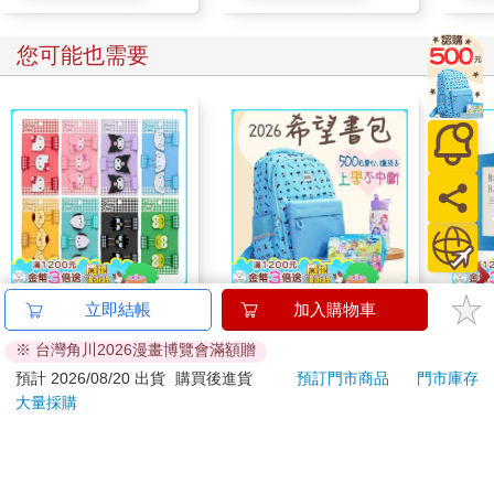
她判斷剛才目睹的那場幻覺，或許還是向清霞報告一下比較好，
於是一五一十地說出來。
「幻覺嗎……妳自己也無法斷言是不是夢境？」
您可能也需要
聽完美世報告的清霞微微蹙眉。
「是的，倘若是作夢的話……我就是在澆水途中站著睡著了
呢。」
仔細想想，這樣的情況著實令人難為情。
在握著澆水壺的狀態下站著睡著，未免也太不像樣。但換個方向
想，要是因為耐不住酷暑而站著暈厥過去，就更讓人擔心了。
「不過，在毫無預警的情況下看到這種幻覺──」
「打擾了～」
從走廊傳來的男性嗓音打斷清霞的發言。
從對方的嗓音，美世和清霞隨即明白來者何人，並為他彷彿算準
【日本 Sanrio 三麗
2026第12屆希望書包
小呸
立即結帳
加入購物車
時機的來訪感到吃驚。
鷗】 造型長尾夾3入組
組／文具組
件組
「啊，新先生，歡迎您。」
※ 台灣角川2026漫畫博覽會滿額贈
(8款可選) 凱蒂貓 Hello
399
500
69
折
特價
元
51
折
特價
元
59
折
聽到美世這麼招呼自己，身穿三件式西裝的時髦男子──薄刃新露
Kitty 庫洛米 布丁狗 酷
預計 2026/08/20 出貨
購買後進貨
預訂門市商品
門市庫存
出一如往常極具親和力的笑容。不過，他隨即發現美世和清霞之
企鵝
大量採購
加入購物車
貨到通知
間有些凝重的空氣，於是眨眨眼問道：
「兩位是怎麼了？從大白天就頹喪著一張臉。」
「突然來訪還說這種話，真是失禮的傢伙。」
您可能會喜歡
嘴角下垂的清霞不悅地瞪著新，新本人則是一副毫不在意的模