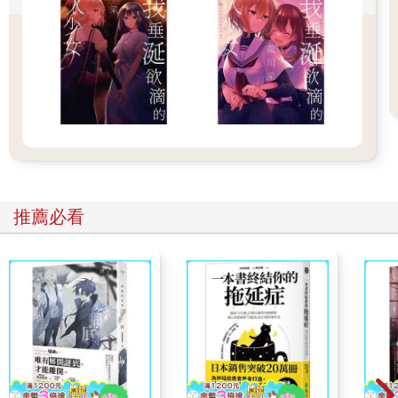
截然不同的關鍵之處。
（至今，我都沒有在夢中看到自己出現過呢。）
美世不曾在夢中以第三人的客觀角度看過自己。那些夢境，都是
以她本人或其他人的視角呈現，同時也都是她完全不曾涉及的場
面。
她的心臟不安地抽動了一下。
背對著自己的一男一女的身影，其中一人──貌似美世的那一方緩
緩轉過頭來。
那張熟悉的面容露出平靜、卻也有些妖豔的笑容。
那真的是自己嗎？自己會露出那樣的笑容嗎？
跟自己有著相同臉蛋的女子，帶著魅惑的笑，對著愣在原地的美
推薦必看
世緩緩蠕動抹上胭脂的唇瓣。
（什麼……？她在說什麼？）
美世試著專心解讀女子的唇語，但兩個身影隨即開始扭曲變形，
像水蒸氣那樣在空氣中融化、消散。
下個瞬間，周遭的聲響和熱氣全都跟著被喚醒。美世感覺到汗水
從太陽穴流淌下來。
剛才那究竟是什麼？美世不禁杵在原地半晌。
「美世。」
一雙有力的手臂從身後溫柔攬住美世，將她拉回現實。
從柳樹花樣的淡灰色和服中探出的白皙臂膀，有著能看出主人平