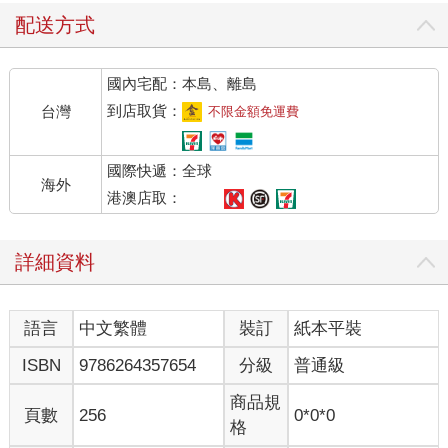
在一般人眼中，櫃子上的物品大概都是跟垃圾沒兩樣的詭異東
配送方式
西；但對他們而言，可是再熟悉不過的生財道具。
「您為什麼選擇這裡做為據點，而不是帝都？」
國內宅配：本島、離島
正對著房門的窗邊，有一張桃花心木材質的深褐色辦公桌。男子
對坐在桌前旋轉羽毛筆的上司道出自身的疑問。
到店取貨：
台灣
不限金額免運費
「你覺得帝都比較好？」
「我……」
國際快遞：全球
「也是呢。畢竟你的勁敵就在帝都。」
海外
「跟那個男人無關，他也不是什麼勁敵。是我比他更勝一籌，無
港澳店取：
論在靜態學習課程或實際演練都是如此。」
「呵呵，就當作是這麼一回事吧。」
詳細資料
上司聳聳肩，兩片鮮紅唇瓣彎成妖豔的笑容。
「關於你剛才的疑問，會選擇這塊土地，完全是出自於我個人的
私心。所以你這麼問，我會很傷腦筋呢。」
語言
中文繁體
裝訂
紙本平裝
儘管兩道眉毛稍稍彎成八字狀，上司的臉上仍掛著笑容。不同於
回答內容，她的語氣聽起來一點都不困擾。
ISBN
9786264357654
分級
普通級
「不過，畢竟這裡是這個國家最具有歷史性、被當成首都的時間
也最長久的地方。你不覺得這個地點，很適合用來尋找我們追求
商品規
頁數
256
0*0*0
的那個東西嗎，尤金？」
格
「說得也是。」