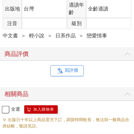
其實，他也覺得上司應該是基於這樣的理由，才會選擇這塊土
適讀年
出版地
台灣
全齡適讀
地。他不清楚她所謂的私心是什麼，也不感興趣。
齡
（她又在打什麼主意了嗎……不對，或許只是想說些故弄玄虛的
注音
級別
話罷了。）
他在內心嘆了口氣。
中文書
＞
輕小說
＞
日系作品
＞
戀愛情事
眼前這名女性不會給他過於繁瑣的指示，也不會勉強他執行無法
完成的任務，做為一名上司算是無可挑剔。在她手下工作很順
利，甚至讓他有些心懷感激。但這位上司時常會做些彷彿夾帶弦
商品評價
外之音的發言，要揣測她真正的用意實在很麻煩──儘管他也不確
定有沒有這麼做的必要。總之，這算是她的小瑕疵。
（反正，只要她不會過度干涉我就好。）
寫評價
尤金有自己的一套想法和做法。他打算在這位放任主義的上司身
邊，隨心所欲地放手一搏。
「我必定會在這塊土地上找出『那個』。」
相關商品
「我很期待你的表現喲。搜集到的情報也足夠了吧？」
「是的。調查已經進行到某種程度，也鎖定了幾個候補目標。事
前準備也進行得差不多了。」
全選
加入購物車
為了成就這個目的，他會不擇手段。但他並不打算將個人情感摻
※ 出版日十年以上商品需另下訂，調貨時間較長，無法與一般商品合
入其中。雖然上司似乎跟他有所不同就是。
併結帳，敬請見諒。
看到尤金以做好覺悟的嚴肅神情點點頭後，上司露出滿足的深邃