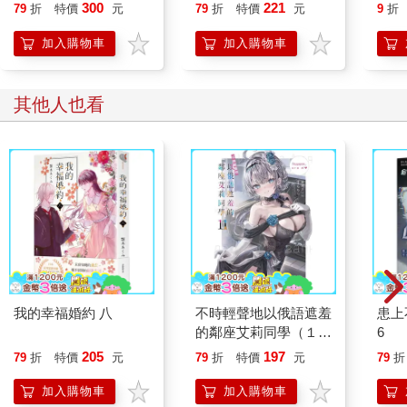
主，痛擊人心催淚巨
是在外出途中暈倒。跟清霞之間的關係，甚至還因此一度惡化。
300
221
79
折
特價
元
79
折
特價
元
9
折
作，感動無數讀者的時
清霞想必也記得那件事，才會像這樣對美世的身體狀況表現出過
空物語！
加入購物車
加入購物車
度擔心的態度吧。
「如果身體不舒服，我會好好跟您說的。能請您再多信任我一些
嗎？」
其他人也看
「我也……不是不信任妳，只是忍不住擔心罷了。」
清霞以有些鬧脾氣的語氣這麼反駁，從身後擁住美世的雙臂也微
微使力。
美世不禁苦笑。
婚後，她總覺得清霞的愛情表現變得比之前更積極了。該說像是
過度保護嗎──總之，她感覺清霞現在會花更多心思在自己身上。
又或者，與其說是因為兩人已經結為夫妻，也可能是因為清霞決
定辭去軍職，慢慢卸下原本肩負的重擔，才會出現這樣的變化。
但他這樣的行動，確實讓美世感到開心又憐愛不已。
「老爺，您才是呢。才剛回到家，不多休息沒關係嗎？」
清霞昨晚在值勤所待了一整夜，直到天亮才返家。再怎麼體力強
我的幸福婚約 八
不時輕聲地以俄語遮羞
患上
健，因為輪值而徹夜未眠，必定還是累積了不少疲勞。
的鄰座艾莉同學（１
6
美世撫上清霞的手這麼問，清霞以「嗯」回應她。
１）
205
197
79
折
特價
元
79
折
特價
元
79
折
「我們回屋裡休息吧，我來泡茶。」
美世在廚房沏好茶後，回到起居室和清霞一起捧起日式茶杯。
加入購物車
加入購物車