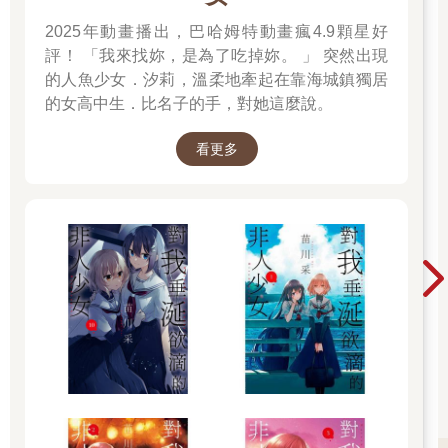
「老爺？」
2025年動畫播出，巴哈姆特動畫瘋4.9顆星好
其中一個人影看起來貌似男性。他身穿夏季的輕薄衣物，一頭紮
起的直長髮從肩上垂落。沒錯──看起來就像美世深愛的夫婿久堂
評！ 「我來找妳，是為了吃掉妳。 」 突然出現
清霞。
的人魚少女．汐莉，溫柔地牽起在靠海城鎮獨居
但那個身影就只是默默地佇立著，完全沒有望向美世。
的女高中生．比名子的手，對她這麼說。
感覺像是幻覺。不，亦或是美世的白日夢？
至於站在旁邊的另一個人影──
看更多
（咦……怎麼回事？）
美世不禁瞪大雙眼。
酷暑讓她的大腦無法好好運轉。不過，美世仍馬上察覺出這片光
景的異樣。
（那是……我？）
依偎在看似清霞的人影身旁的，是一名身穿和服的女性。美世不
可能看錯。因為她每天都在鏡子裡看到同一張臉。
背對著美世的兩個身影深情對望，緊緊倚靠彼此的身體。
為什麼？美世這麼想著。
她的夢境總是十分特別。因為擁有夢見之力的異能，美世能自在
進出、操控他人的夢境。夢見之力是極為強大的能力，若將其提
升至極致，甚至還能讓施術者窺見過去、現在和未來。
不過，倘若眼前景象是夢見之力讓美世做的白日夢，有個和以往