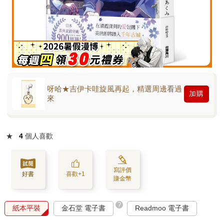
呀哈★吉伊卡哇旋風再起，精選周邊看過
加購
來
★
4
個人喜歡
寫評價
好書
喜歡+1
賺金幣
?
紙本平裝
金石堂 電子書
Readmoo 電子書