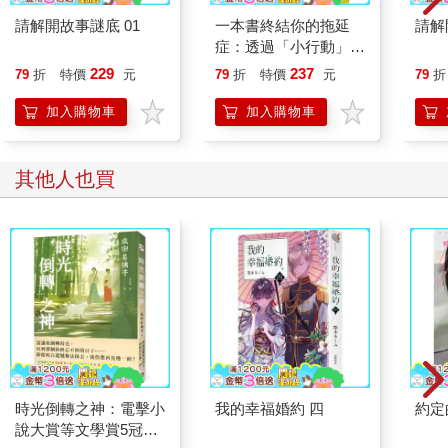
日勤加鍛鍊的結實肌肉。漸漸習慣被這雙手臂擁入懷裡的美世，
請解開故事謎底 01
一本書終結你的拖延
請解
現在已經變得會感到安心，而不像過去那樣緊張。
症：透過「小行動」打
「……老爺。」
開大腦的行動開關，懶
229
237
79
折
特價
元
79
折
特價
元
79
折
無須轉頭，美世也明白這雙手臂屬於誰，但她仍轉頭仰望站在自
人也能變身「行動派」
己身後那個人的臉龐。
的37個科學方法
加入購物車
加入購物車
輕輕瞇起淺藍色眸子，帶著溫柔表情俯瞰她的清秀臉蛋。久堂清
霞，在今年春天成為美世夫婿的久堂家當家。
他俊秀脫俗的外表，足以讓人不敢相信世上竟然有這般美男子存
其他人也買
在。但這樣的清霞，此刻微微露出擔心愛妻的神色。
「怎麼了？妳剛才好像在發呆。身體不舒服嗎？」
美世的眼角泛起笑意。
「不，我沒有不舒服。抱歉讓您操心了。」
「是妳的話，再怎麼操心都無妨。」
「您這樣說……有點……」
這樣的說法，就好像美世是個總愛做出有勇無謀的行為、讓夫婿
擔心不已的女性。
不過，清霞這麼說，其實也不算誇張。
如同方才浮現於美世腦中的去年夏天的回憶。在春天離開老家的
時光倒轉之神：電擊小
我的幸福婚約 四
約定
她，曾因為體內被封印住的異能失控，有一陣子身體狀況變得相
說大賞等文學賞5冠得
當差。那段期間，她真的過得很辛苦。夜晚被惡夢折磨、白天則