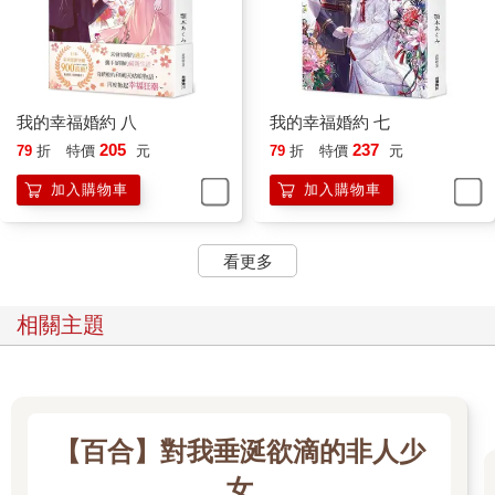
美世離開自己出生成長的齋森家，以嫁為人妻為目的來到這個
家。明明父母都是異能者，卻不具備任何異能的美世，在自己的
娘家飽受欺凌和排擠，最後像是被趕出家門那樣，在毫無選擇的
情況下被迫嫁給風評奇差的對象。
然而，在相遇相識後發現，不同於風評，他對待美世相當親切。
我的幸福婚約 八
我的幸福婚約 七
在那之後過了一年多，發生過各式各樣的事。和親生父親、繼
205
237
79
折
特價
元
79
折
特價
元
母、同父異母的妹妹分道揚鑣；自己原有的異能覺醒；以及，與
某個和親生母親關係匪淺的男人對峙。
加入購物車
加入購物車
美世茫然回想這一年來的點點滴滴，然後在內心苦笑。
原來如此。去年夏天，她根本無暇思考澆水這種芝麻綠豆的小
看更多
事。那時的她，光是自己的問題都應付不完了。
陽光在一瞬間變得更刺眼，美世不禁瞇起雙眼。
（那是……？）
相關主題
宛如從地面熱氣中衍生出來的蜃景，美世的視野中出現了幻影。
她突然覺得整個人彷彿失去了知覺。夏天的熱氣和蟬鳴都在一瞬
間被阻斷，她感受不到、也聽不到。
「咦……」
原本以為眼前變得一片白茫茫的美世，發現一段距離外佇立著兩
【百合】對我垂涎欲滴的非人少
個模糊人影。
是誰呢？心中不自覺浮現這個疑問，美世定睛望去。
女