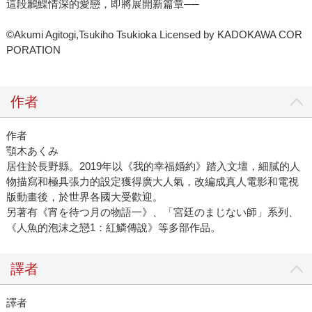
這段鶼鰈情深的愛戀，即將展開新篇章──
©Akumi Agitogi,Tsukiho Tsukioka Licensed by KADOKAWA COR
PORATION
作者
作者
顎木あくみ
居住於長野縣。2019年以《我的幸福婚約》踏入文壇，細膩的人
物描寫和極具張力的設定獲得廣大人氣，改編成真人電影和電視
版動畫後，於世界各國大受歡迎。
另著有《宵を待つ月の物語一》、「宮廷のまじない師」系列、
《人魚的泡沫之戀1：紅鱗傳說》等多部作品。
譯者
譯者