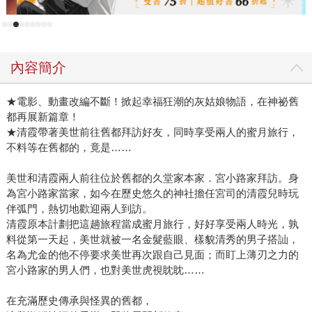
內容簡介
★電影、動畫改編不斷！掀起幸福狂潮的灰姑娘物語，在神祕舊
都再展新篇章！
★清霞帶著美世前往舊都拜訪好友，同時享受兩人的蜜月旅行，
不料等在舊都的，竟是……
美世和清霞兩人前往位於舊都的久堂家本家．宮小路家拜訪。身
為宮小路家當家，如今在歷史悠久的神社擔任宮司的清霞兒時玩
伴弧門，熱切地歡迎兩人到訪。
清霞原本計劃把這趟旅程當成蜜月旅行，好好享受兩人時光，孰
料從第一天起，美世就被一名金髮藍眼、樣貌清秀的男子搭訕，
名為尤金的他不停要求美世再次跟自己見面；而盯上薄刃之力的
宮小路家的男人們，也對美世虎視眈眈……
在充滿歷史傳承與怪異的舊都，