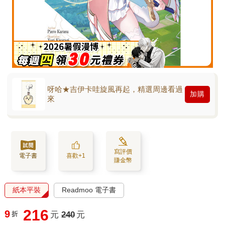
呀哈★吉伊卡哇旋風再起，精選周邊看過
加購
來
寫評價
電子書
喜歡+1
賺金幣
紙本平裝
Readmoo 電子書
216
9
折
元
240
元