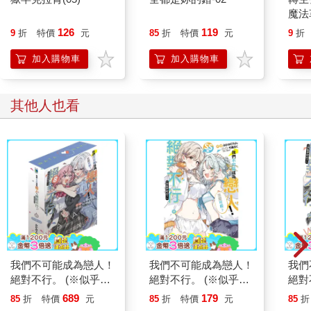
魔法革
126
119
9
折
特價
元
85
折
特價
元
9
折
加入購物車
加入購物車
其他人也看
我們不可能成為戀人！
我們不可能成為戀人！
我們
絕對不行。 (※似乎可
絕對不行。 (※似乎可
絕對
行？) (首刷限定版) 08
行？) SS集(全)
行？)
689
179
85
折
特價
元
85
折
特價
元
85
折