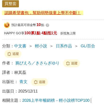
買整套
認購希望書包，幫助弱勢孩童上學不中斷！
10
預計最高可得金幣
點
?
100累1點 4點抵1元
HAPPY GO享
折抵無上限
分類：
中文書
＞
輕小說
＞
日系作品
＞
GL/百合
追蹤
作者：
鴉ぴえろ／きさらぎゆり
追蹤
譯者：
林其磊
出版社：
青文
追蹤
出版日：
2025/12/11
相關主題：
2026上半年暢銷榜－輕小說榜TOP100