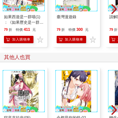
如果西遊是一群喵(1)
臺灣漫遊錄
請解
：《如果歷史是一群
喵》作者最新力作，附
411
300
79
折
特價
元
79
折
特價
元
79
折
【首卷特典】拉頁
加入購物車
加入購物車
其他人也買
獄卒克拉肯(05)
全都是妳的錯-02
轉生