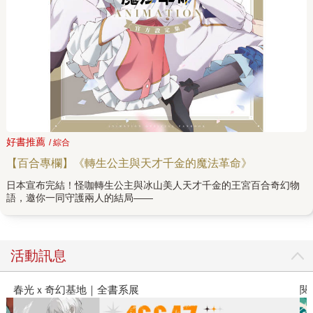
好書推薦
/ 綜合
【百合專欄】《轉生公主與天才千金的魔法革命》
日本宣布完結！怪咖轉生公主與冰山美人天才千金的王宮百合奇幻物
語，邀你一同守護兩人的結局——
活動訊息
春光ｘ奇幻基地｜全書系展
閱