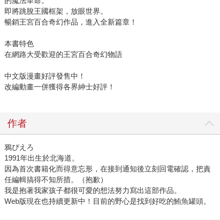
的魔法革命。
即將跳脫王國框架，放眼世界。
暢銷王宮百合奇幻作品，進入全新篇章！
本書特色
在網路大受歡迎的王宮百合奇幻物語
中文版漫畫好評發售中！
改編動畫一併獲得各界紳士好評！
作者
鴉ぴえろ
1991年出生於北海道。
因為首次書籍化而得意忘形，在接到通知後立刻回電確認，把責
任編輯搞得不知所措。（抱歉）
我是抱著我家孩子都很可愛的想法努力寫出這部作品。
Web版現在也持續更新中！目前的野心是找到好吃的鮪魚罐頭。