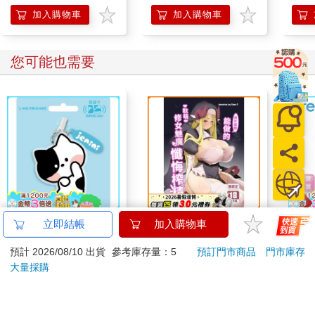
加入購物車
加入購物車
您可能也需要
minini SuperCard名牌
向什麼都能做的軟萌修
【日
立即結帳
加入購物車
造型悠遊卡-jenini【受
女魅魔懺悔榨精
利科
預計 2026/08/10 出貨
參考庫存量：5
預訂門市商品
門市庫存
託代銷】
濕度
179
300
特價
元
特價
元
6
折
(O-4
大量採購
加入購物車
預購限定