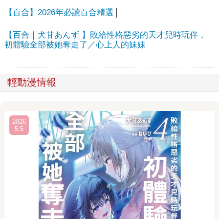
【百合】2026年必讀百合精選
【百合｜犬甘あんず 】敗給性格惡劣的天才兒時玩伴，
初體驗全部被她奪走了／心上人的妹妹
輕動漫情報
2026
5.5