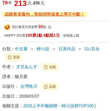
213
79
折
元
270
元
認購希望書包，幫助弱勢孩童上學不中斷！
10
預計最高可得金幣
點
?
100累1點 4點抵1元
HAPPY GO享
折抵無上限
分類：
中文書
＞
輕小說
＞
日系作品
＞
GL/百合
追蹤
作者：
犬甘あんず
追蹤
譯者：
貓月齋
出版社：
台灣角川
追蹤
出版日：
2026/01/07
相關主題：
2026上半年暢銷榜－輕小說榜TOP100