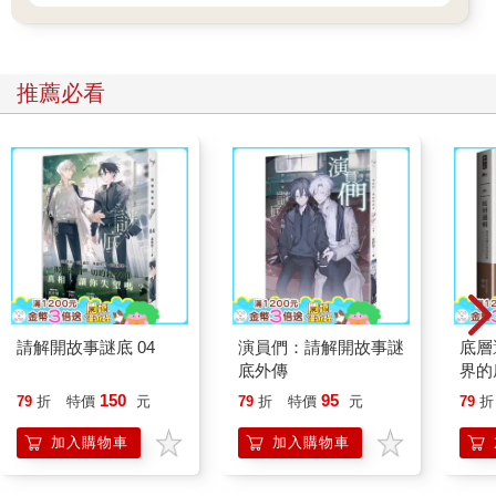
推薦必看
請解開故事謎底 04
演員們：請解開故事謎
底層
底外傳
界的
150
95
79
折
特價
元
79
折
特價
元
79
折
加入購物車
加入購物車