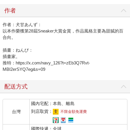
作者
作者：犬甘あんず：
以本作榮獲第28屆Sneaker大賞金賞，作品風格主要為甜膩的百
合向。
插畫：ねんび：
插畫家。
推特：https://x.com/navy_126?t=zEb3Q7Rvt-
MBI2erSYQ7eg&s=09
配送方式
國內宅配：本島、離島
到店取貨：
台灣
不限金額免運費
國際快遞：全球