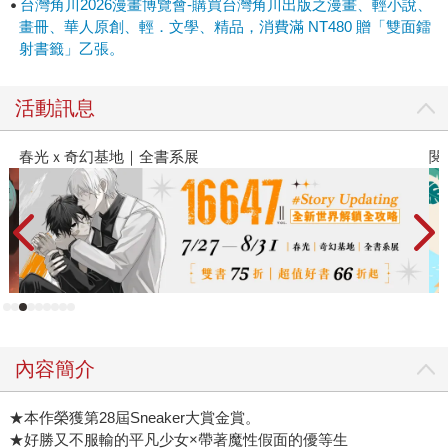
台灣角川2026漫畫博覽會-購買台灣角川出版之漫畫、輕小說、
畫冊、華人原創、輕．文學、精品，消費滿 NT480 贈「雙面鐳
射書籤」乙張。
活動訊息
春光ｘ奇幻基地｜全書系展
閱
內容簡介
★本作榮獲第28屆Sneaker大賞金賞。
★好勝又不服輸的平凡少女×帶著魔性假面的優等生