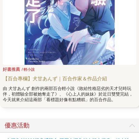
好書推薦
/ 輕小說
【百合專欄】犬甘あんず｜百合作家＆作品介紹
由 犬甘あんず 創作的兩部百合輕小說《敗給性格惡劣的天才兒時玩
伴，初體驗全部被她奪走了》、《心上人的妹妹》於近日雙雙完結，
今天就來介紹這兩部「看標題好像有點糟糕」的百合作品。
優惠活動