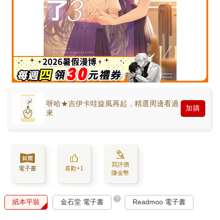
呀哈★吉伊卡哇旋風再起，精選周邊看過
加購
來
寫評價
電子書
喜歡+1
賺金幣
?
紙本平裝
金石堂 電子書
Readmoo 電子書