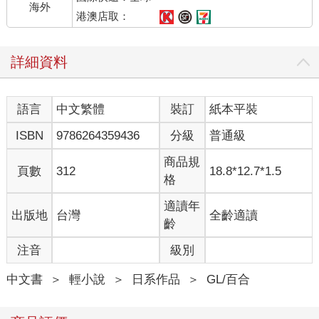
海外
港澳店取：
詳細資料
語言
中文繁體
裝訂
紙本平裝
ISBN
9786264359436
分級
普通級
商品規
頁數
312
18.8*12.7*1.5
格
適讀年
出版地
台灣
全齡適讀
齡
注音
級別
中文書
＞
輕小說
＞
日系作品
＞
GL/百合