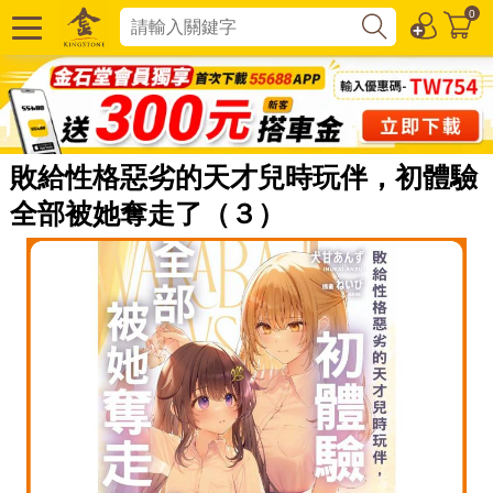
0
敗給性格惡劣的天才兒時玩伴，初體驗
全部被她奪走了（３）