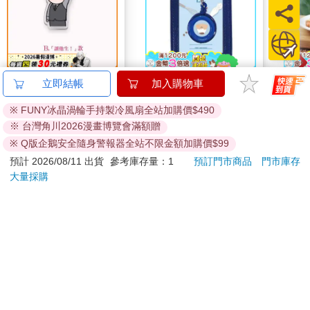
《小管家工作
小呸角-直式易拉扣證
穎寶
立即結帳
加入購物車
中》-3cm mini飯友-B.
件組(深藍)
(進
※ FUNY冰晶渦輪手持製冷風扇全站加購價$490
「讓他生！」款
70
59
特價
元
59
折
特價
元
89
折
※ 台灣角川2026漫畫博覽會滿額贈
加入購物車
加入購物車
※ Q版企鵝安全隨身警報器全站不限金額加購價$99
預計 2026/08/11 出貨
參考庫存量：1
預訂門市商品
門市庫存
大量採購
您可能會喜歡