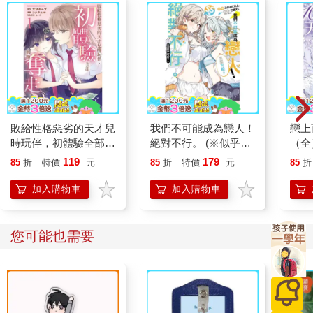
敗給性格惡劣的天才兒
我們不可能成為戀人！
戀上
時玩伴，初體驗全部被
絕對不行。 (※似乎可
（全
她奪走了（１）
行？) SS集(全)
119
179
85
折
特價
元
85
折
特價
元
85
折
加入購物車
加入購物車
您可能也需要