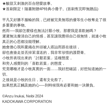
★酸甜又刺激的百合戀愛故事。
★首刷限定！隨書附贈4P特典小冊子。(首刷售完即無贈品)
平凡又好勝不服輸的我，已經被完美無瑕的優等生小牧奪走了很
多重要的事物。
然而──我卻怎麼樣也無法討厭小牧。那麼我是喜歡她嗎？
遲遲無法釐清自己的情感，甚至讓我覺得自己很無情，就連小牧
真正的心思都沒能理解。
她會擔心我和夏織在外頭被人搭訕而跟在後頭，
卻也會搶走並丟掉茉凜送的，我非常珍惜的護脣膏。
小牧所表現出來的「討厭若葉」這種態度，
和旁人感覺到的「喜歡若葉」的態度，
究竟哪種才是小牧真實的一面……我好想確認，好想知道她的一
切。
之後就是小牧的生日，還有文化祭了。
如果想真正觸及她的心──到時候我有必要和她一決勝負。
©Anzu Inukai, Neibi 2024
KADOKAWA CORPORATION