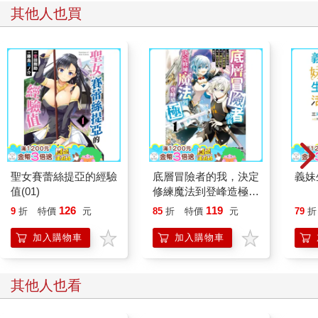
其他人也買
聖女賽蕾絲提亞的經驗
底層冒險者的我，決定
義妹
值(01)
修練魔法到登峰造極
～從無用技能進化為神
126
119
9
折
特價
元
85
折
特價
元
79
折
級技能，以【創造魔
法】及【製作道具】騁
加入購物車
加入購物車
馳天下～（１）
其他人也看