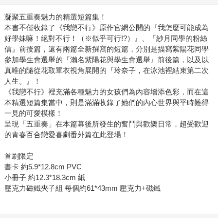
凝聚五重奏魅力的精選短篇集！
本書不僅收錄了《我戀不行》原作官網公開的『我怎麼可能成為
好學妹嘛！絕對不行！（※似乎可行!?）』、『紗月同學的粉絲
信』前後篇，還有兩篇全新撰寫的短篇，分別是描寫紫陽花同學
參加學生會選舉的『瀨名紫陽花與學生會選舉』前後篇，以及以
真唯的隨從花取單衣視角展開的『玲奈子，在泳池裡結束第二次
人生。』！
《我戀不行》裡充滿各種魅力的女孩們為內容增添色彩，而在這
本精選短篇集當中，則是滿滿收錄了她們的內心世界與平時難得
一見的可愛模樣！
呈現「五重奏」在本篇幕後所發生的奮鬥與歡樂日常，超受歡迎
的青春百合戀愛喜劇番外篇在此登場！
首刷限定
書卡 約5.9*12.8cm PVC
小冊子 約12.3*18.3cm 紙
壓克力磁鐵夾子組 每個約61*43mm 壓克力+磁鐵