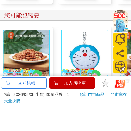
您可能也需要
穎寶油炸鹽花生/油豆
哆啦A夢大臉娃娃
穎寶
立即結帳
加入購物車
(進口花生)1台斤
Supercard拉繩造型悠
(進
預計 2026/08/08 出貨
限量品餘：1
預訂門市商品
門市庫存
遊卡【受託代銷】
275
499
75
折
特價
元
特價
元
89
折
大量採購
加入購物車
加入購物車
您可能會喜歡