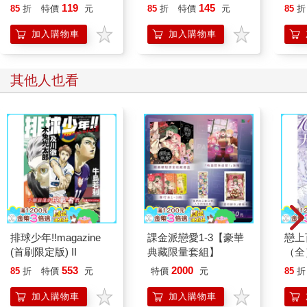
行？)
119
145
85
折
特價
元
85
折
特價
元
85
折
加入購物車
加入購物車
其他人也看
排球少年!!magazine
課金派戀愛1-3【豪華
戀上
(首刷限定版) II
典藏限量套組】
（全
553
2000
85
折
特價
元
特價
元
85
折
加入購物車
加入購物車