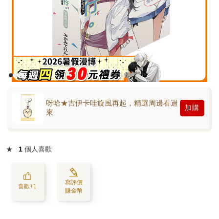
呀哈★吉伊卡哇旋風再起，精選周邊看過
加購
來
★
1
個人喜歡
寫評價
喜歡+1
賺金幣