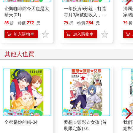
企鵝咖啡館今天也是大
一年投資5分鐘：打造
洞燭
晴天(01)
每月3萬被動收入，免
家關
看盤、不選股的最強小
272
284
85
折
特價
元
79
折
特價
元
79
折
資理財法
加入購物車
加入購物車
其他人也買
全都是妳的錯-04
夢想☆頭彩☆女孩 (首
我們
刷限定版) 01
絕對