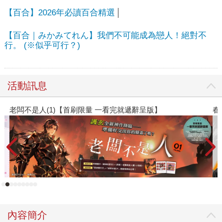
【百合】2026年必讀百合精選
【百合｜みかみてれん】我們不可能成為戀人！絕對不
行。 (※似乎可行？)
活動訊息
老闆不是人(1)【首刷限量 一看完就遞辭呈版】
春
內容簡介