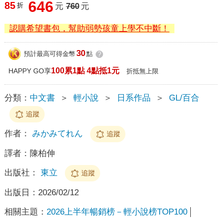
646
85
折
元
760
元
認購希望書包，幫助弱勢孩童上學不中斷！
30
預計最高可得金幣
點
?
100累1點 4點抵1元
HAPPY GO享
折抵無上限
分類：
中文書
＞
輕小說
＞
日系作品
＞
GL/百合
追蹤
作者：
みかみてれん
追蹤
譯者：
陳柏伸
出版社：
東立
追蹤
出版日：
2026/02/12
相關主題：
2026上半年暢銷榜－輕小說榜TOP100