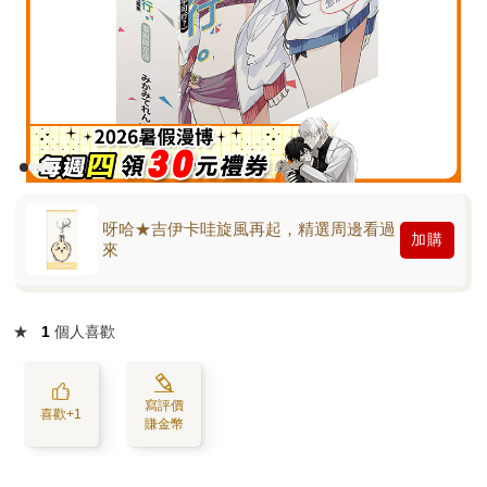
呀哈★吉伊卡哇旋風再起，精選周邊看過
加購
來
★
1
個人喜歡
寫評價
喜歡+1
賺金幣