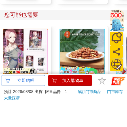
您可能也需要
對常來我家的辣妹為所
穎寶油炸鹽花生/油豆
小呸
立即結帳
加入購物車
欲為 (5) 特裝版
(進口花生)1台斤
件組
預計 2026/08/08 出貨
限量品餘：1
預訂門市商品
門市庫存
660
275
特價
元
75
折
特價
元
59
折
大量採購
預購限定
加入購物車
您可能會喜歡