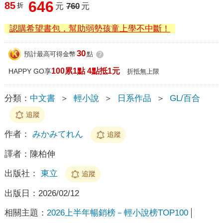
646
85
折
元
760
元
認購希望書包，幫助弱勢孩童上學不中斷！
30
預計最高可得金幣
點
?
100累1點 4點抵1元
HAPPY GO享
折抵無上限
分類：
中文書
＞
輕小說
＞
日系作品
＞
GL/百合
追蹤
作者：
みかみてれん
追蹤
譯者：
陳柏伸
出版社：
東立
追蹤
出版日：
2026/02/12
相關主題：
2026上半年暢銷榜－輕小說榜TOP100