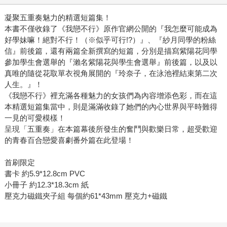
凝聚五重奏魅力的精選短篇集！
本書不僅收錄了《我戀不行》原作官網公開的『我怎麼可能成為
好學妹嘛！絕對不行！（※似乎可行!?）』、『紗月同學的粉絲
信』前後篇，還有兩篇全新撰寫的短篇，分別是描寫紫陽花同學
參加學生會選舉的『瀨名紫陽花與學生會選舉』前後篇，以及以
真唯的隨從花取單衣視角展開的『玲奈子，在泳池裡結束第二次
人生。』！
《我戀不行》裡充滿各種魅力的女孩們為內容增添色彩，而在這
本精選短篇集當中，則是滿滿收錄了她們的內心世界與平時難得
一見的可愛模樣！
呈現「五重奏」在本篇幕後所發生的奮鬥與歡樂日常，超受歡迎
的青春百合戀愛喜劇番外篇在此登場！
首刷限定
書卡 約5.9*12.8cm PVC
小冊子 約12.3*18.3cm 紙
壓克力磁鐵夾子組 每個約61*43mm 壓克力+磁鐵