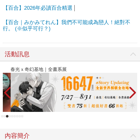
【百合】2026年必讀百合精選
【百合｜みかみてれん】我們不可能成為戀人！絕對不
行。 (※似乎可行？)
活動訊息
春光ｘ奇幻基地｜全書系展
閱
內容簡介