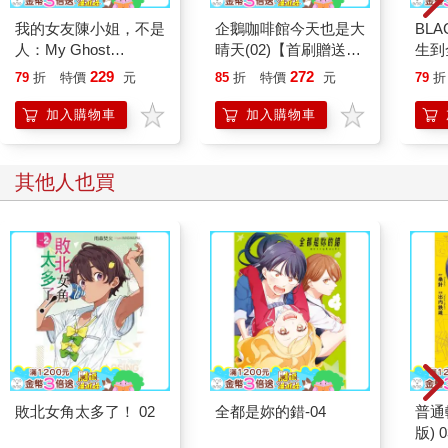
我的女友陳小姐，不是
企鵝咖啡館今天也是大
BL
人：My Ghost
晴天(02)【首刷贈送
生到
Girlfriend 2
「謹賀新年」收藏卡】
Jis
229
272
79
折
特價
元
85
折
特價
元
79
折
Ros
世界
加入購物車
加入購物車
奇！
其他人也買
敗北女角太多了！ 02
全都是妳的錯-04
普通
版) 0