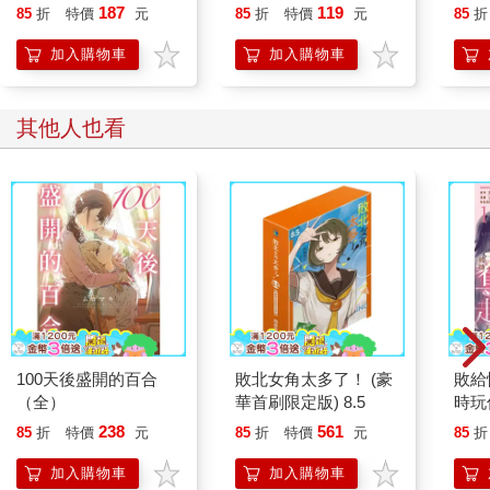
187
119
85
折
特價
元
85
折
特價
元
85
折
加入購物車
加入購物車
其他人也看
100天後盛開的百合
敗北女角太多了！ (豪
敗給
（全）
華首刷限定版) 8.5
時玩
她奪
238
561
85
折
特價
元
85
折
特價
元
85
折
加入購物車
加入購物車