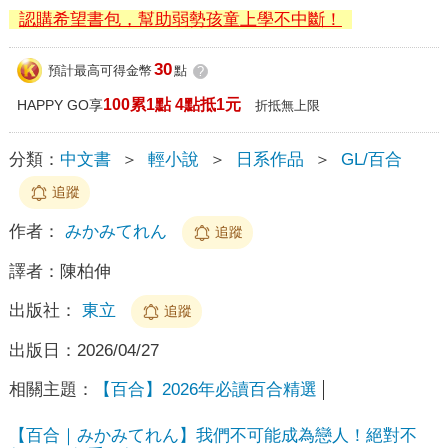
認購希望書包，幫助弱勢孩童上學不中斷！
30
預計最高可得金幣
點
?
100累1點 4點抵1元
HAPPY GO享
折抵無上限
分類：
中文書
＞
輕小說
＞
日系作品
＞
GL/百合
追蹤
作者：
みかみてれん
追蹤
譯者：
陳柏伸
出版社：
東立
追蹤
出版日：
2026/04/27
相關主題：
【百合】2026年必讀百合精選
【百合｜みかみてれん】我們不可能成為戀人！絕對不