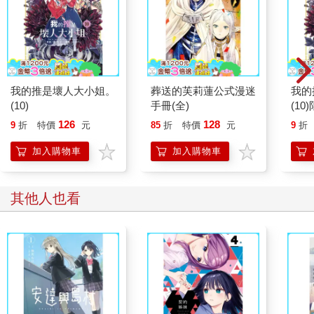
我的推是壞人大小姐。
葬送的芙莉蓮公式漫迷
我的
(10)
手冊(全)
(10
126
128
9
折
特價
元
85
折
特價
元
9
折
加入購物車
加入購物車
其他人也看