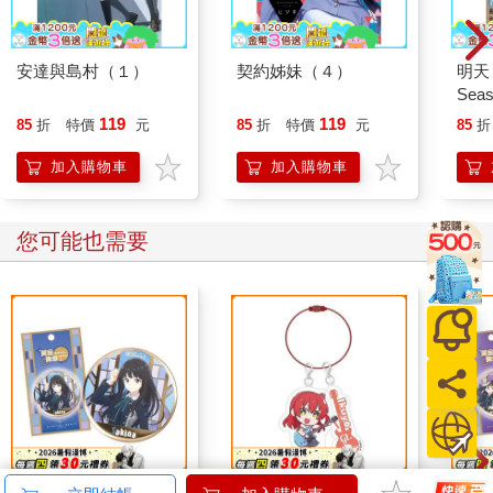
安達與島村（１）
契約姊妹（４）
明天
Sea
版】
119
119
85
折
特價
元
85
折
特價
元
85
折
加入購物車
加入購物車
您可能也需要