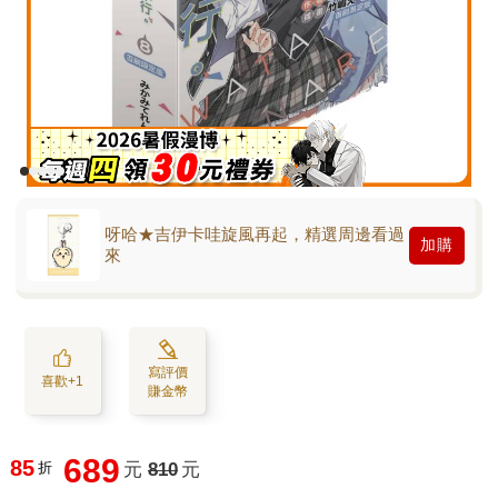
呀哈★吉伊卡哇旋風再起，精選周邊看過
加購
來
寫評價
喜歡+1
賺金幣
689
85
折
元
810
元