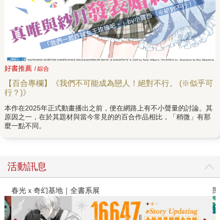
好書推薦
/ 綜合
【百合專欄】《我們不可能成為戀人！絕對不行。 (※似乎可
行？)》
本作在2025年正式動畫播出之前，便在網路上有不小聲量的討論。其
原因之一，在於其題材與當今常見的的百合作品相比，「稍微」有那
麼一點不同。
活動訊息
春光ｘ奇幻基地｜全書系展
閱