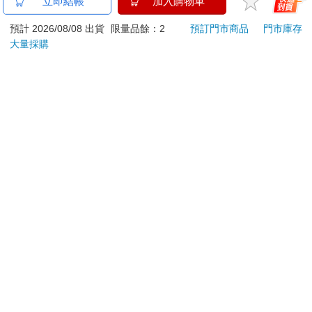
黃金胸章-莉可麗絲B款
孤獨搖滾-壓克力鑰匙
黃金
立即結帳
加入購物車
(瀧奈)
圈-喜多郁代
(千
預計 2026/08/08 出貨
限量品餘：2
預訂門市商品
門市庫存
250
220
特價
元
特價
元
特價
大量採購
加入購物車
加入購物車
您可能會喜歡
Pokecology an
【預購27年5月暫定】
水平
Illustrated Guide to
threeMega閃電霹靂車
落・
Pokemon Ecology
VA Hi-SPEC UNITED
513
16980
9
折
特價
元
特價
元
特價
(Pokemon Pikachu
阿斯拉 G.S.X RS