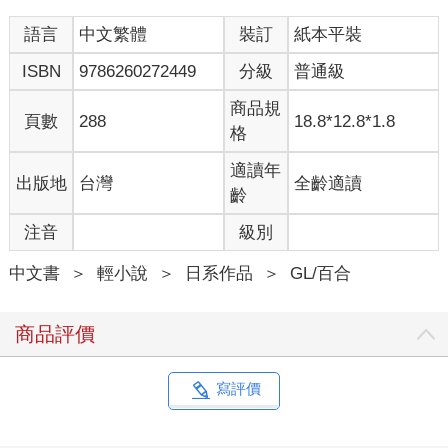
語言
中文繁體
裝訂
紙本平裝
ISBN
9786260272449
分級
普通級
商品規
頁數
288
18.8*12.8*1.8
格
適讀年
出版地
台灣
全齡適讀
齡
注音
級別
中文書
＞
輕小說
＞
日系作品
＞
GL/百合
商品評價
寫評價