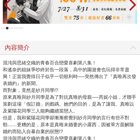
內容簡介
混沌與思緒交織的青春百合戀愛喜劇第八集！
和遙奈的姐妹爭吵終於告一段落，高中的園遊會也玩得非常盡
興！正當我覺得日子似乎一切順利時──突然傳出了『真唯再次發
表婚約』的新聞。
而對象，竟然是紗月同學!?
原來真唯與紗月同學是為了對抗真唯的母親──芮妮小姐，才聯手
策劃這場「假訂婚」的戲碼。她們的目的，是為了讓我、真唯以
及紫陽花同學三人能夠繼續當戀人。
但是，我和紫陽花同學卻漸漸察覺到紗月同學的言行有些不對
勁……更糟的是，原本是真唯未婚妻的小露西，因被單方面解除
婚約而陷入自暴自棄的狀態!?
混沌與思緒交織的青春百合戀愛喜劇第八集！