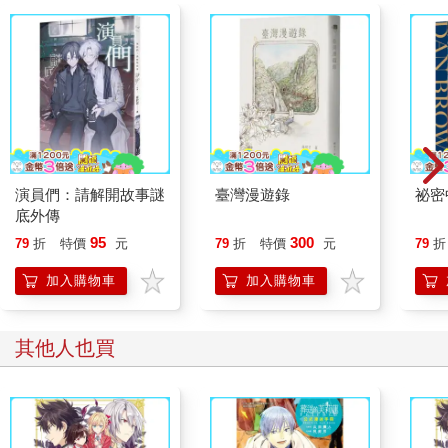
演員們：請解開故事謎
臺灣漫遊錄
祕密
底外傳
95
300
79
折
特價
元
79
折
特價
元
79
折
加入購物車
加入購物車
其他人也買