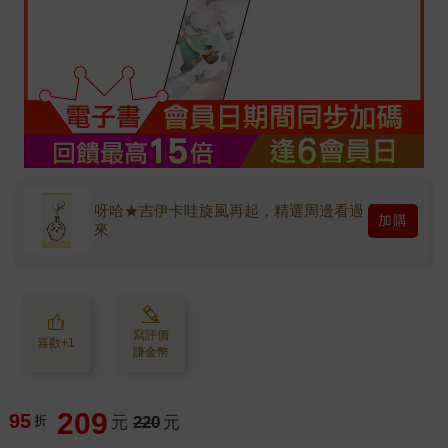
呀哈★吉伊卡哇旋風再起，精選周邊看過
加購
來
寫評價
喜歡+1
賺金幣
209
95
折
元
220
元