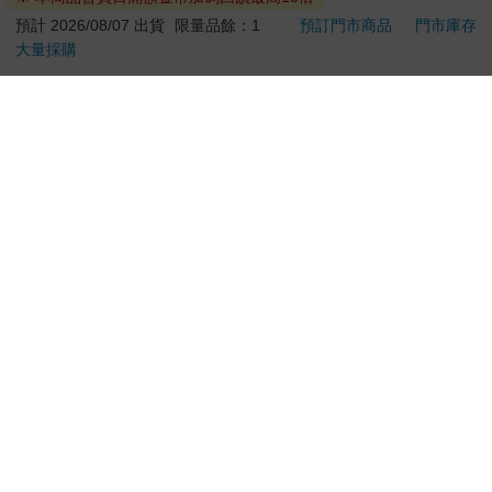
園系列（熱帶橙果／極
(番外篇)
1850
39
特價
元
特價
元
85
折
地冰雪）
預計 2026/08/07 出貨
限量品餘：1
預訂門市商品
門市庫存
大量採購
加入購物車
電子書
訂購/退換貨須知
加入金石堂 LINE 官方帳號『完成綁定』，隨時掌握出貨動
態：
提醒您！！
金石堂及銀行均不會請您操作ATM! 如接獲電話要求您前往
ATM提款機，請不要聽從指示，以免受騙上當！
退換貨須知：
**提醒您，鑑賞期不等於試用期，退回商品須為全新狀態**