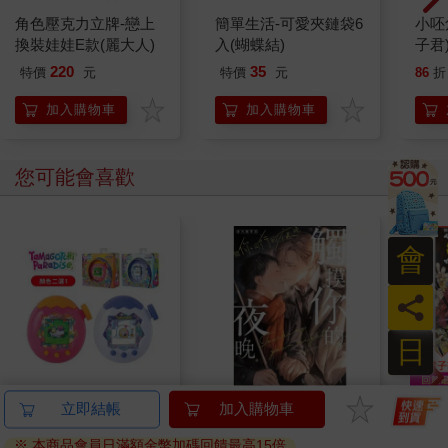
角色壓克力立牌-戀上
簡單生活-可愛夾鏈袋6
小呸
換裝娃娃E款(麗大人)
入(蝴蝶結)
子君
220
35
特價
元
特價
元
86
折
加入購物車
加入購物車
您可能會喜歡
會
員
日
Tamagotchi 塔麻歌子
【電子書】觸摸你的夜
ONE
立即結帳
加入購物車
塔麻可吉 電子寵物 樂
晚～與你同行的夜晚～
(首刷
※ 本商品會員日滿額金幣加碼回饋最高15倍