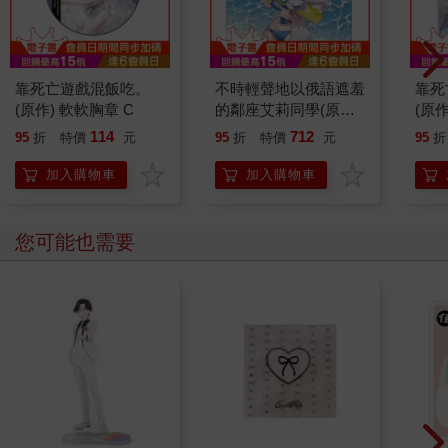
靠死亡遊戲混飯吃。
不時輕聲地以俄語遮羞
靠死
(原作) 軟軟胸章 C
的鄰座艾莉同學(原作)
(原
整片式門簾 B
B
114
712
95
折
特價
元
95
折
特價
元
95
折
加入購物車
加入購物車
您可能也需要