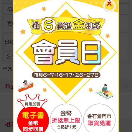
ISBN
4711289629849
分級
普通級
商品規
頁數
1
8.5*2*1.00
格
適讀年
出版地
台灣
全齡適讀
齡
注音
級別
中文書
＞
輕小說
＞
週邊精品
＞
日系動漫精品
商品評價
寫評價
相關主題