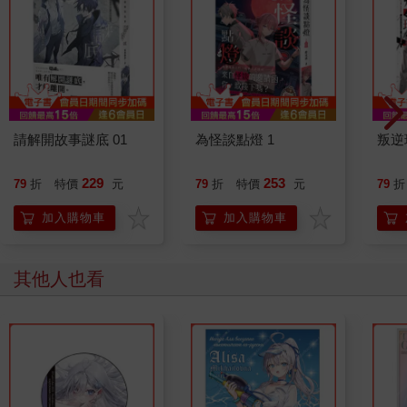
請解開故事謎底 01
為怪談點燈 1
叛逆
229
253
79
折
特價
元
79
折
特價
元
79
折
加入購物車
加入購物車
其他人也看