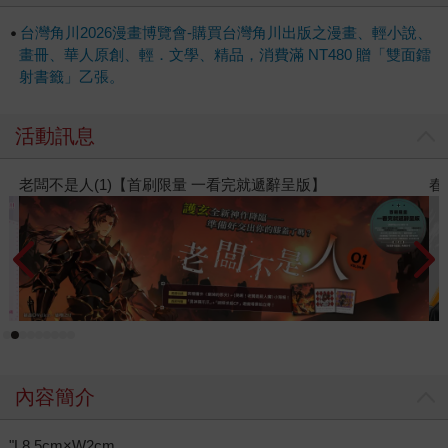
台灣角川2026漫畫博覽會-購買台灣角川出版之漫畫、輕小說、
畫冊、華人原創、輕．文學、精品，消費滿 NT480 贈「雙面鐳
射書籤」乙張。
活動訊息
春光ｘ奇幻基地｜全書系展
內容簡介
"L8.5cm×W2cm