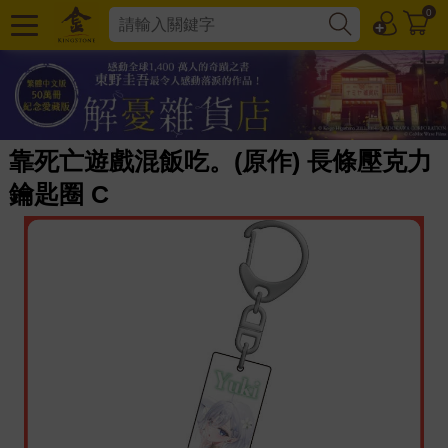
0
靠死亡遊戲混飯吃。(原作) 長條壓克力
鑰匙圈 C