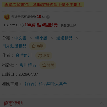
認購希望書包，幫助弱勢孩童上學不中斷！
10
預計最高可得金幣
點
?
100累1點 4點抵1元
HAPPY GO享
折抵無上限
分類：
中文書
＞
輕小說
＞
週邊精品
＞
日系動漫精品
追蹤
作者：
台灣角川
追蹤
出版社：
角川精品
追蹤
出版日：
2026/04/07
相關主題：
【百合】精品周邊大集合
優惠活動