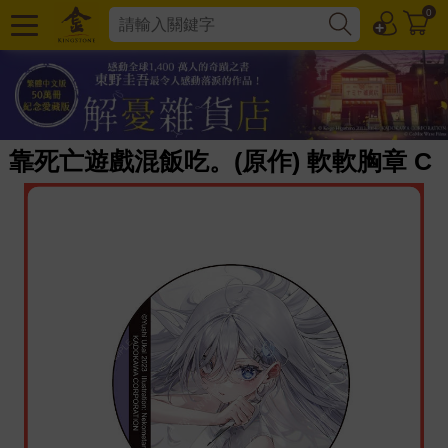
0
靠死亡遊戲混飯吃。(原作) 軟軟胸章 C