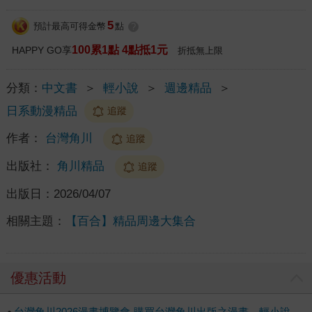
5
預計最高可得金幣
點
?
100累1點 4點抵1元
HAPPY GO享
折抵無上限
分類：
中文書
＞
輕小說
＞
週邊精品
＞
日系動漫精品
追蹤
作者：
台灣角川
追蹤
出版社：
角川精品
追蹤
出版日：
2026/04/07
相關主題：
【百合】精品周邊大集合
優惠活動
台灣角川2026漫畫博覽會-購買台灣角川出版之漫畫、輕小說、