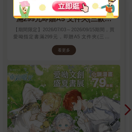
2026暑假動漫節-愛呦買指定書
滿299元即贈A5 文件夾(三款隨
機)
【期間限定】2026/07/03～2026/09/15期間，買
愛呦指定書滿299元，即贈A5 文件夾(三款隨
機)！單筆訂單不累贈，數量有限，送完為止！
看更多