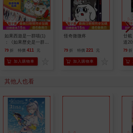
如果西遊是一群喵(1)
怪奇微微疼
廿載
：《如果歷史是一群
道2
喵》作者最新力作，附
411
221
79
折
特價
元
79
折
特價
元
79
折
【首卷特典】拉頁
加入購物車
加入購物車
其他人也看