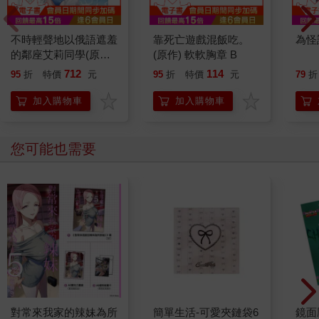
不時輕聲地以俄語遮羞
靠死亡遊戲混飯吃。
為怪
的鄰座艾莉同學(原作)
(原作) 軟軟胸章 B
整片式門簾 B
712
114
95
折
特價
元
95
折
特價
元
79
折
加入購物車
加入購物車
您可能也需要
對常來我家的辣妹為所
簡單生活-可愛夾鏈袋6
鏡面