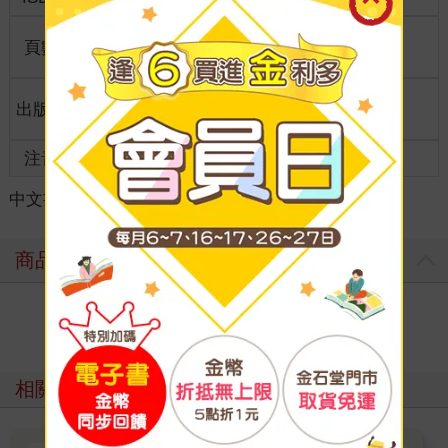
商品規
頁數
1
5.8*5.8*1.00
格
適讀年
出版地
台灣
全齡適讀
齡
注音
級別
中文書
＞
輕小說
＞
週邊精品
＞
日系動漫精品
商品評價
寫評價
相關主題