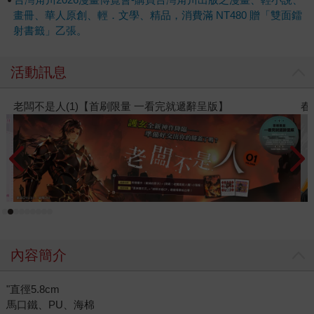
畫冊、華人原創、輕．文學、精品，消費滿 NT480 贈「雙面鐳
射書籤」乙張。
活動訊息
春光ｘ奇幻基地｜全書系展
內容簡介
"直徑5.8cm
馬口鐵、PU、海棉