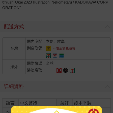
©Yushi Ukai 2023 Illustration: Nekometaru / KADOKAWA CORP
ORATION"
配送方式
國內宅配：本島、離島
到店取貨：
台灣
不限金額免運費
國際快遞：全球
海外
港澳店取：
詳細資料
語言
中文繁體
裝訂
紙本平裝
ISBN
4711289629900
分級
普通級