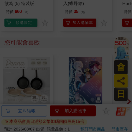
欲為 (5) 特裝版
入(蝴蝶結)
Hun
660
35
特價
元
特價
元
特價
預購限定
加入購物車
您可能會喜歡
會
員
日
【KINYO】Penna系
水平檔案-色・愛・
BLO
立即結帳
加入購物車
列-輕量高效導熱不沾
落・夢-總集篇
AB
※ 本商品會員日滿額金幣加碼回饋最高15倍
平煎鍋30cm
999
480
56
折
特價
元
特價
元
特價
預計 2026/08/07 出貨
限量品餘：1
預訂門市商品
門市庫存