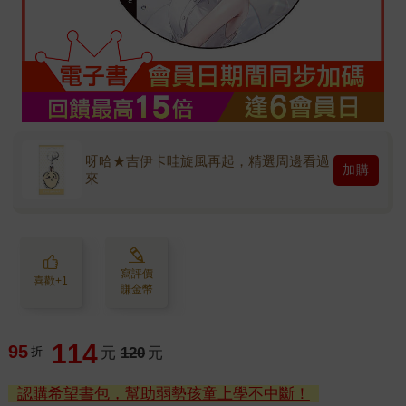
呀哈★吉伊卡哇旋風再起，精選周邊看過
加購
來
寫評價
喜歡+1
賺金幣
114
95
折
元
120
元
認購希望書包，幫助弱勢孩童上學不中斷！