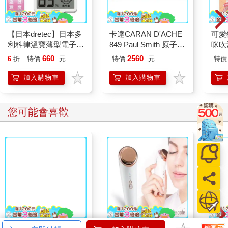
【日本dretec】日本多
卡達CARAN D'ACHE
可愛
利科律溫寶薄型電子溫
849 Paul Smith 原子筆
咪吹
濕度計-白色-可掛式
ED.5 條紋黑
660
2560
6
折
特價
元
特價
元
特價
(O-449WT)
加入購物車
加入購物車
您可能會喜歡