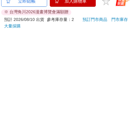
典藏-古美術8月2026第
Lisscode 42°C | 10°C
【電
立即結帳
加入購物車
405期
喚膚温冷美顔器 美膚
真摯
※ 台灣角川2026漫畫博覽會滿額贈
儀
員帶
228
1790
特價
元
特價
元
特價
240
2990
～(第
預計 2026/08/10 出貨
參考庫存量：2
預訂門市商品
門市庫存
大量採購
加入購物車
加入購物車
訂購/退換貨須知
加入金石堂 LINE 官方帳號『完成綁定』，隨時掌握出貨動
態：
提醒您！！
金石堂及銀行均不會請您操作ATM! 如接獲電話要求您前往
ATM提款機，請不要聽從指示，以免受騙上當！