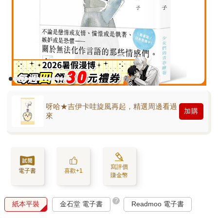
呀哈★吉伊卡哇旋風再起，精選周邊看過
加購
來
寫評價
電子書
喜歡+1
賺金幣
?
紙本平裝
金石堂 電子書
Readmoo 電子書