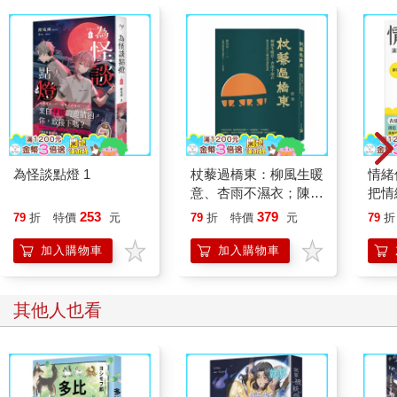
為怪談點燈 1
杖藜過橋東：柳風生暖
情緒
意、杏雨不濕衣；陳亮
把情
恭談以心轉境的適齡漫
誰都
253
379
79
折
特價
元
79
折
特價
元
79
折
想
加入購物車
加入購物車
其他人也看