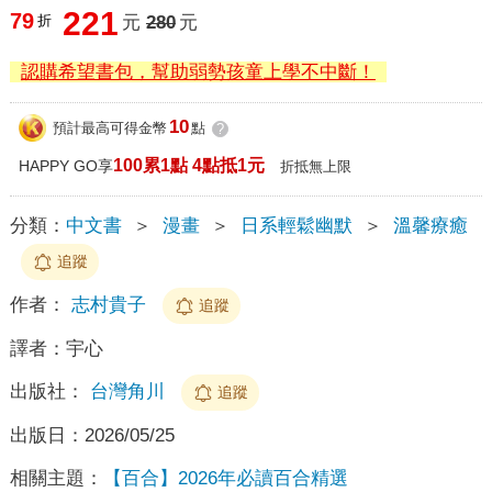
221
79
折
元
280
元
認購希望書包，幫助弱勢孩童上學不中斷！
10
預計最高可得金幣
點
?
100累1點 4點抵1元
HAPPY GO享
折抵無上限
分類：
中文書
＞
漫畫
＞
日系輕鬆幽默
＞
溫馨療癒
追蹤
作者：
志村貴子
追蹤
譯者：
宇心
出版社：
台灣角川
追蹤
出版日：
2026/05/25
相關主題：
【百合】2026年必讀百合精選