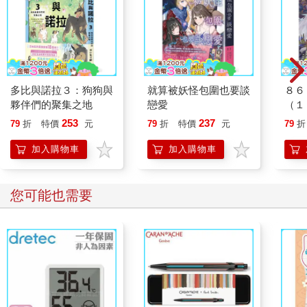
多比與諾拉３：狗狗與
就算被妖怪包圍也要談
８６
夥伴們的聚集之地
戀愛
（１４
bla
253
237
79
折
特價
元
79
折
特價
元
79
折
加入購物車
加入購物車
您可能也需要