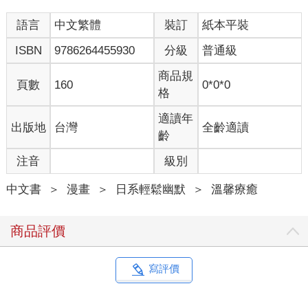
語言
中文繁體
裝訂
紙本平裝
ISBN
9786264455930
分級
普通級
商品規
頁數
160
0*0*0
格
適讀年
出版地
台灣
全齡適讀
齡
注音
級別
中文書
＞
漫畫
＞
日系輕鬆幽默
＞
溫馨療癒
商品評價
寫評價