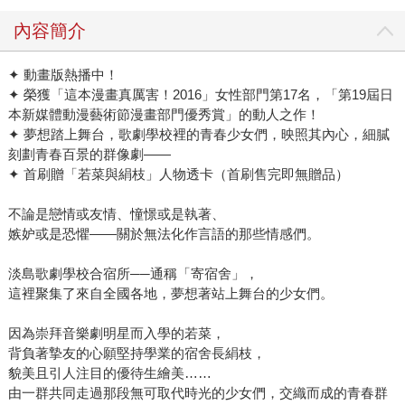
內容簡介
✦ 動畫版熱播中！
✦ 榮獲「這本漫畫真厲害！2016」女性部門第17名，「第19屆日
本新媒體動漫藝術節漫畫部門優秀賞」的動人之作！
✦ 夢想踏上舞台，歌劇學校裡的青春少女們，映照其內心，細膩
刻劃青春百景的群像劇——
✦ 首刷贈「若菜與絹枝」人物透卡（首刷售完即無贈品）
不論是戀情或友情、憧憬或是執著、
嫉妒或是恐懼——關於無法化作言語的那些情感們。
淡島歌劇學校合宿所──通稱「寄宿舍」，
這裡聚集了來自全國各地，夢想著站上舞台的少女們。
因為崇拜音樂劇明星而入學的若菜，
背負著摯友的心願堅持學業的宿舍長絹枝，
貌美且引人注目的優待生繪美……
由一群共同走過那段無可取代時光的少女們，交織而成的青春群