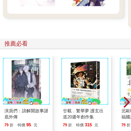
推薦必看
演員們：請解開故事謎
廿載．繁華夢 護玄出
北歐
底外傳
道20週年創作集
福國
95
315
79
折
特價
元
79
折
特價
元
79
折