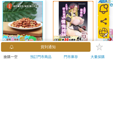
穎寶油炸鹽花生/油豆
向什麼都能做的軟萌修
【日本
貨到通知
(進口花生)1台斤
女魅魔懺悔榨精
「利
搶購一空
預訂門市商品
門市庫存
大量採購
式溫
275
300
75
折
特價
元
特價
元
6
折
451
加入購物車
預購限定
您可能會喜歡