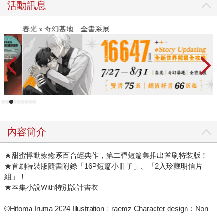
活動訊息
春光ｘ奇幻基地｜全書系展
閱
內容簡介
★甜蜜悸動療癒系百合經典作，第二彈短篇集推出首刷特裝版！
★首刷特裝版隨書附錄「16P短篇小冊子」、「2入珍藏明信片
組」！
★本集小說With特別設計書衣
©Hitoma Iruma 2024 Illustration：raemz Character design：Non