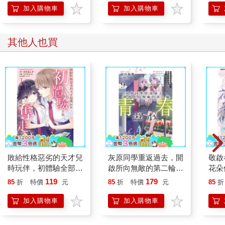
加入購物車
加入購物車
其他人也買
敗給性格惡劣的天才兒
灰原同學重返過去，開
敬啟
時玩伴，初體驗全部被
啟所向無敵的第二輪青
花朵
她奪走了（１）
春遊戲 09
119
179
85
折
特價
元
85
折
特價
元
85
折
加入購物車
加入購物車