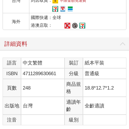
到店取貨：
台灣
不限金額免運費
國際快遞：全球
海外
港澳店取：
詳細資料
語言
中文繁體
裝訂
紙本平裝
ISBN
4711289630661
分級
普通級
商品規
頁數
248
18.8*12.7*1.2
格
適讀年
出版地
台灣
全齡適讀
齡
注音
級別