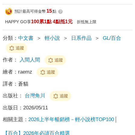
15
預計最高可得金幣
點
?
100累1點 4點抵1元
HAPPY GO享
折抵無上限
分類：
中文書
＞
輕小說
＞
日系作品
＞
GL/百合
追蹤
作者：
入間人間
追蹤
繪者：
raemz
追蹤
譯者：
蒼貓
出版社：
台灣角川
追蹤
出版日：
2026/05/11
相關主題：
2026上半年暢銷榜－輕小說榜TOP100
【百合】2026年必讀百合精選