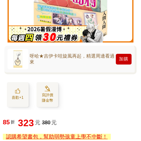
呀哈★吉伊卡哇旋風再起，精選周邊看過
加購
來
寫評價
喜歡+1
賺金幣
323
85
折
元
380
元
認購希望書包，幫助弱勢孩童上學不中斷！