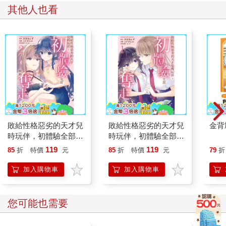
其他人也看
敗給性格惡劣的天才兒
敗給性格惡劣的天才兒
金背
時玩伴，初體驗全部被
時玩伴，初體驗全部被
她奪走了（２）
她奪走了（１）
119
119
85
折
特價
元
85
折
特價
元
79
折
加入購物車
加入購物車
您可能也需要