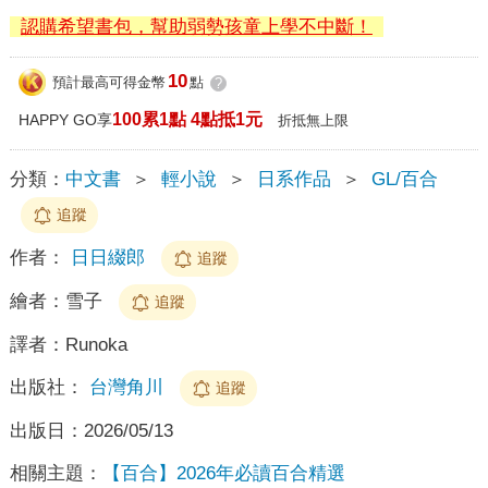
認購希望書包，幫助弱勢孩童上學不中斷！
10
預計最高可得金幣
點
?
100累1點 4點抵1元
HAPPY GO享
折抵無上限
分類：
中文書
＞
輕小說
＞
日系作品
＞
GL/百合
追蹤
作者：
日日綴郎
追蹤
繪者：
雪子
追蹤
譯者：
Runoka
出版社：
台灣角川
追蹤
出版日：
2026/05/13
相關主題：
【百合】2026年必讀百合精選