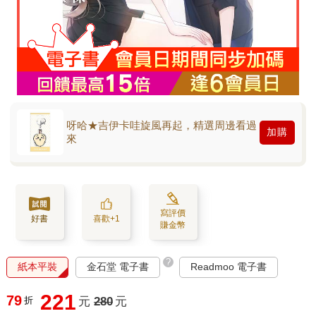
呀哈★吉伊卡哇旋風再起，精選周邊看過
加購
來
寫評價
好書
喜歡+1
賺金幣
?
紙本平裝
金石堂 電子書
Readmoo 電子書
221
79
折
元
280
元