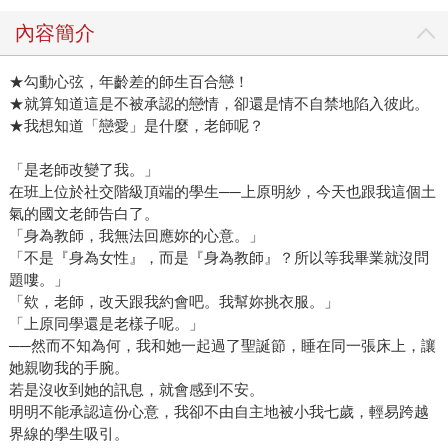
內容簡介
★勾動心弦，年齡差的師生百合戀！
★就算知道這是不被承認的戀情，卻還是情不自禁地陷入彼此。
★我想知道「戀愛」是什麼，老師呢？
「是老師改變了我。」
在班上位於社交階級頂端的學生──上原明紗，今天也跟我這個土
氣的國文老師告白了。
「身為教師，我無法回應妳的心意。」
「不是『身為女性』，而是『身為教師』？所以等我畢業就沒問
題嘍。」
「欸，老師，改天跟我約會吧。我幫妳挑衣服。」
「上原同學還是老樣子呢。」
──然而不知為何，我和她一起過了聖誕節，睡在同一張床上，讓
她親吻我的手腕。
若是沒收到她的訊息，就會感到不安。
明明不能承認這份心意，我卻不由自主地被小我七歲，輕易跨越
界線的學生吸引。