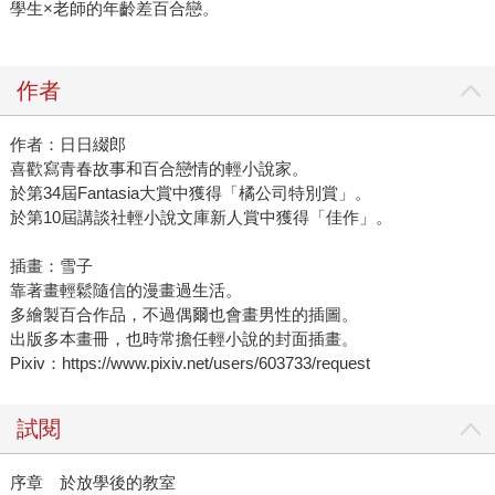
學生×老師的年齡差百合戀。
作者
作者：日日綴郎
喜歡寫青春故事和百合戀情的輕小說家。
於第34屆Fantasia大賞中獲得「橘公司特別賞」。
於第10屆講談社輕小說文庫新人賞中獲得「佳作」。
插畫：雪子
靠著畫輕鬆隨信的漫畫過生活。
多繪製百合作品，不過偶爾也會畫男性的插圖。
出版多本畫冊，也時常擔任輕小說的封面插畫。
Pixiv：https://www.pixiv.net/users/603733/request
試閱
序章 於放學後的教室