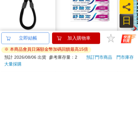
員
「謝謝。但妳明年就是高三生了，我這個新人教師應該沒機會當
妳的班導。」
日
「咦，是嗎？啊啊──如果我至少再年輕一、兩歲就好了……啊，
抱歉。當我沒說！」
上原同學急忙收回前言。
孤獨搖滾-手機掛繩組-
【SENSODYNE 舒酸
哆啦A
立即結帳
加入購物車
「我原本會在意我跟妳的年齡差距，可是現在決定不管我們的年
團結Band
定】長效抗敏牙膏-牙
遊卡
紀有沒有差，都不要放在心上。妳之前對我說那番話的時候，我
※ 本商品會員日滿額金幣加碼回饋最高15倍
齦護理160gx3入
代銷
220
670
特價
元
93
折
特價
元
特價
很高興。」
預計 2026/08/06 出貨
參考庫存量：2
預訂門市商品
門市庫存
「咦？我說了什麼？」
大量採購
加入購物車
加入購物車
「妳不記得了？我說妳喔……」
上原同學宛如在拿出心中珍貴的寶箱，感慨地輕聲說道：
「我當時說『真希望我們是同學』，然後妳回我『我覺得我們現
訂購/退換貨須知
在的關係很理想』、『正因為是老師，我才能這麼深入地了解
妳』啊。」
……我想起來了。好像真的對上原同學講過那種話。
加入金石堂 LINE 官方帳號『完成綁定』，隨時掌握出貨動
上原同學和我差七歲。
態：
我們之間有著從小到大接觸的文化及價值觀都不一樣的巨大隔
閡，但就算以相同的年紀認識，我和她大概也不會這麼親近，她
也不會對我敞開心扉。
然而，萬萬沒想到在我心中僅僅是日常對話的一部分的那句話，