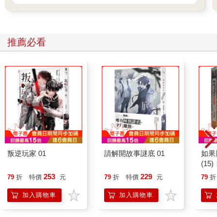
「咦──好冷淡的反應。算了，沒關係。」
我決定只要我還是老師，就絕對不會接受學生的愛意，無論男
女。上原同學好像對我的應對方式相當不滿意，每次都會開口抗
議，但我的決心堅定不移。
推薦必看
我經常在想──到底為什麼是我？
由於那美麗的面容及出眾的身材，上原同學非常受男學生歡迎，
這個傳聞連老師們都有聽說。不過──
「我今天也喜歡老師喔。」
「我認為這段對話並沒有成立。」
她今天也喜歡著我。
「不成立的原因在妳身上喔？還不是因為我一說喜歡妳，妳就會
結束話題。」
「嘟嘴是很幼稚的行為喔。」
如果女高中生直接向自己表明好感，一般的大人是不會接受的。
更遑論同性。
叛逆玩家 01
請解開故事謎底 01
如果
……不對，世上應該也有不少大人會喜孜孜地對未成年人出手，
(1
但我深深體會到那是自己完全無法想像的行為。
貓漫
253
229
79
折
特價
元
79
折
特價
元
79
折
「到底要等到什麼時候，老師才會接受我的心意？」
「我講過很多次了。只要我是老師，妳是學生，就不會有那一
加入購物車
加入購物車
天。」
「妳是因為不喜歡我，才講得出那種話。如果妳真的喜歡我，就