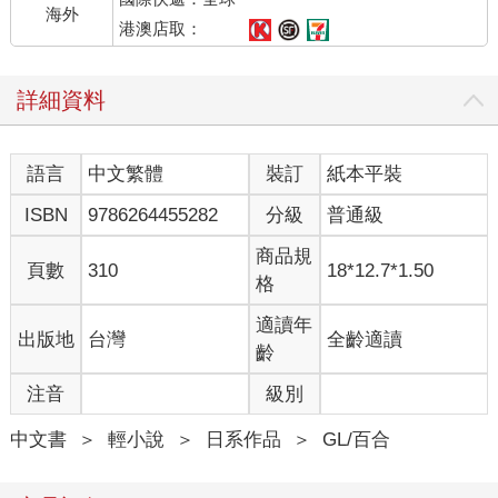
如果這種感情和行動稱為「戀愛」，我的初戀就是在十六歲的春
海外
天。
港澳店取：
沒有朋友可以聊的我並不知道這個年齡算早還算晚，但也沒興趣
知道。
詳細資料
不過我曾經煩惱過該如何是好。倘若至少有一個人可以陪我商
量，我或許不會變成性格這麼乖僻的女人，而這只是在推卸責
任，僅僅是假設性的話題。
語言
中文繁體
裝訂
紙本平裝
現實中不可能發生的「倘若～」這種願望，在古文裡會譯為反事
實假設，不過對於活在現代日本的我而言，過去和未來都與我無
ISBN
9786264455282
分級
普通級
關。
今天我也只要做好自己，並將這段戀情永遠藏在心底過完一生。
商品規
頁數
310
18*12.7*1.50
我懷著這樣的覺悟，打算為這份無可奈何的心意殉死，於是從十
格
六歲的春天起走過了八年的光陰。
然而──
適讀年
出版地
台灣
全齡適讀
「老師，我喜歡妳。」
齡
眼前的女學生對我的覺悟一笑置之，今天也向我表達好感。
注音
級別
她叫上原明紗。
思維、性格、年齡、身分都跟我不同的她和我的共通點，只有性
中文書
＞
輕小說
＞
日系作品
＞
GL/百合
別。
我完全無法理解她的言行舉止及心意，總是被她耍得團團轉。
「我無法回應妳的心意。要講幾次妳才會懂？」