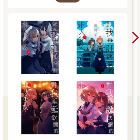
「這個嘛……這句敬語是說話的人對上東門院說的。妳大概是誤
以為這是作者說的，而非說話的人……」
我一面說明，一面觀察上原同學跟不跟得上。看來沒有問題。我
規定上課時不會閒聊，認真的她乖乖遵守這條規定，專心聽我講
課。
……不過，僅限於「上課時」。
「那麼，今天的讀書會到此結束。」
「謝謝老師……欸，老師。我今天的指甲可愛嗎？我叫涼香幫我
塗的。妳覺得怎麼樣？」
一下課，上原同學的態度就馬上切換成愛聊天的女高中生。
「我覺得挺好看的。但我不懂打扮，最好不要參考我的判斷。」
「只要妳覺得好看就好。因為我喜歡老師。」
──而且她跟我相處時，還會變成會說喜歡我這種不起眼又無聊的
老師的極為特殊、棘手的學生。
究竟為何會演變成這種情況？我納悶得不得了，不知為何，上原
同學似乎對我有好感。
「……這樣呀。」
她總是突然熱情地向我表白，我尚未習慣，努力不讓內心的動搖
反映在臉上就是極限了。
幸好我從小就是不容易表現出情緒波動的類型。