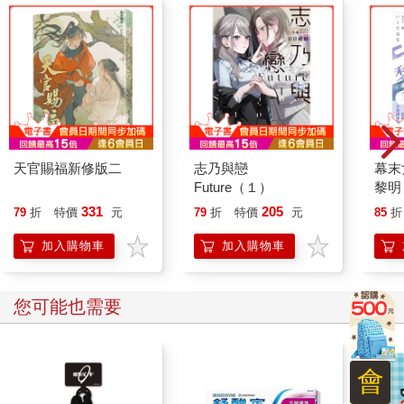
「戀愛會改變一個人，老師。」
「這句台詞感覺會出現在三流小說裡面，所以我不相信。」
不過，我親眼見證了一個人改變的瞬間，好像沒辦法否定一切。
「老師，這週末來約會吧。我可以去妳家嗎？」
墜入愛河的女高中生的行動力與機智，令我驚訝連連。
「不行。教師禁止私下跟學生見面。」
「不要被人發現不就行了。妳好正經喔……既然如此──」
上原同學露出奸笑，抬眼看著我。
「老師，教我念書♡」
天官賜福新修版二
志乃與戀
幕末
「……在學校的話，可以。跟平常的讀書會不同時間嗎？」
Future（１）
黎明
上原同學知道我身為老師，只要說「請教我念書」，我就拒絕不
331
205
79
折
特價
元
79
折
特價
元
85
折
了。她連我平常用來拒絕她的「因為妳是學生」這種理由都會拿
來利用，我不禁感到佩服。
加入購物車
加入購物車
約好星期二要幫她課後輔導之後，上原同學一臉不滿地嘆氣。
「我跟老師的接觸機會太少了，害我要一直找理由見妳。」
「我負責教語言文化，還不夠嗎？」
您可能也需要
「這樣只有五十分鐘×一星期三次吧？才不夠。希望妳是我的班導
──」
教師職涯邁入第二年的我，還沒當過班導。
會
我的不足之處太多了，例如責任感和領導力，不過她希望由我來
擔任班導，還挺讓人高興的。