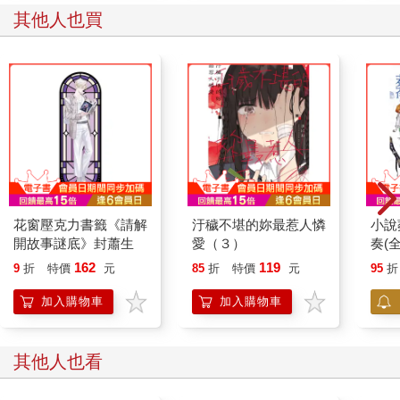
會把理智和常識全都拋在腦後。」
其他人也買
「那不是戀愛，是動物的繁殖本能。人類之所以能以人類的身分
談戀愛，就是因為有理智這道枷鎖。」
「老師，妳明明是國文老師，怎麼這麼愛講道理？」
「這句話帶有嚴重的偏見喔。」
「但妳的這一點我也很喜歡。」
上原同學筆直地凝視過來，銳利的目光彷彿在叫我看向她，她的
氣勢令我不禁退縮。
「……妳兩個月前左右才說過『我不懂喜歡人是什麼感覺』。事
到如今我無法相信這句話。」
即使深受異性的歡迎，經常有人向她告白，上原同學也從未心動
花窗壓克力書籤《請解
汙穢不堪的妳最惹人憐
小說
過。之前她跑來找我商量，說她從未有過想要跟某人在一起的心
開故事謎底》封蕭生
愛（３）
奏(全
情，也從未有過想要獨占某人的欲望。
162
119
我雖然有戀愛的經驗，卻不是能夠陪人商量的人。
9
折
特價
元
85
折
特價
元
95
折
因此我沒有亂講不負責任的話，也沒有隨便提供建議……結果她
加入購物車
加入購物車
不知為何喜歡上了我。如果她想體驗戀愛，只要她願意，對象明
明要多少有多少。
夾在學生獻上的初戀、常識與社會觀感之間的日子，對我而言可
其他人也看
不刺激。對於一本正經地活到這個歲數的我來說，這無疑是讓人
頭痛的故事。