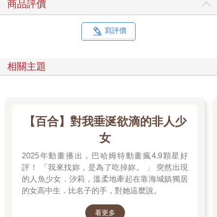
商品評價
「講到老師接受為止。」
我輕聲嘆息，從看起來很開心的上原同學身上移開視線。
第二年的教師生活，不斷發生意想不到的事。
寫評價
今天我也在放學後的教室被她示好。
◇
平常不會使用的西棟校舍的第二選修教室，每個星期五放學後會
相關主題
變成舉辦國文讀書會的特別區域。
設置的計時器通知我送出問題後已經過了半小時。我按掉嗶嗶作
響的計時器後，她在桌上撐著臉頰，指向平板顯示的最後一個問
題。
「老師，這一題好難。」
【百合】對我垂涎欲滴的非人少
「好。我慢慢跟妳講解。」
女
我用我的平板叫出同一個問題並上臺說明，坐在離我最近的座位
上的她，挑釁地用一雙大眼凝視而來。
2025年動畫播出，巴哈姆特動畫瘋4.9顆星好
以高中生來說格外成熟的氣質、亮眼的外貌、隨意穿著的制服。
評！ 「我來找妳，是為了吃掉妳。 」 突然出現
雖說本校彩川南高中校風自由，不會禁止化妝、染髮，甚至允許
學生佩戴耳環，但上原同學的外表容易招來誤解，或是被人覺得
的人魚少女．汐莉，溫柔地牽起在靠海城鎮獨居
囂張。
的女高中生．比名子的手，對她這麼說。
在我們建立起這種面對面交談的關係前，我也不知道她其實是個
認真的孩子。
看更多