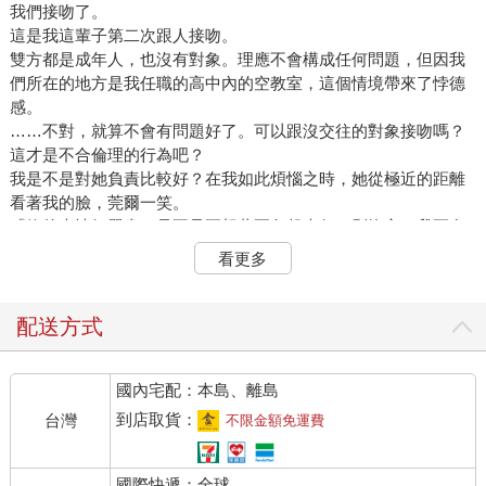
我們接吻了。
這是我這輩子第二次跟人接吻。
雙方都是成年人，也沒有對象。理應不會構成任何問題，但因我
們所在的地方是我任職的高中內的空教室，這個情境帶來了悖德
感。
……不對，就算不會有問題好了。可以跟沒交往的對象接吻嗎？
這才是不合倫理的行為吧？
我是不是對她負責比較好？在我如此煩惱之時，她從極近的距離
看著我的臉，莞爾一笑。
「妳的表情好嚴肅，是不是正想著要負起責任？別擔心，我正有
那個打算。」
看更多
被如此標緻美麗的人追求，我不禁移開目光。
這是懷著初戀與失戀的陰影成為大人的我，在約莫四千日之間經
歷的故事。
配送方式
而這同時也是──對她來說絕不只是甜蜜的戀愛故事。
所以，現在我選擇閉上眼睛，委身於這甜美的接觸。
國內宅配：本島、離島
因為睜開眼睛後，世界應該會產生變化。
第一章 土氣又一板一眼的國文老師
到店取貨：
台灣
不限金額免運費
對某人在意不已。想儘量讓對方看見自己好的一面。目光在不知
不覺間追著那個人移動。會在不經意的瞬間想起那個人。
國際快遞：全球