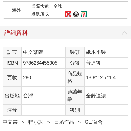
疇，從哪裡開始屬於「外遇」，才會害我動不動就思考起那種
國際快遞：全球
事。
海外
今天我也和司一起去買衣服、吃飯，現在正在回家路上。
港澳店取：
而我和司一起出門的事，司的女朋友當然不知道。
這種情況叫作──
詳細資料
「不是啦！」
「……？」
面對情不自禁喊出聲的我，司只是一臉茫然。
語言
中文繁體
裝訂
紙本平裝
和朋友一起逛街買東西是非常普通的事情。而且今天只是來買衣
服，又沒做什麼虧心事。
ISBN
9786264455305
分級
普通級
「啊，小雪，等一下。」
正打算朝車站快步前進時，司出聲叫住我。
商品規
頁數
280
18.8*12.7*1.4
星期天的澀谷人很多，一旦稍微拉開距離，說不定馬上就會走
格
散。
如此心想時，手掌疊上了個溫暖的東西。
適讀年
出版地
台灣
全齡適讀
「啊──」
齡
司握住了我的手。我的左手與司的右手交握，將我們牢牢拴在一
注音
級別
起。
我一時停下腳步。等司追上來，我們便牽著手繼續前進。
中文書
＞
輕小說
＞
日系作品
＞
GL/百合
與有戀人的女生手牽手走在街上，這叫作──
「不是，這也不是！」