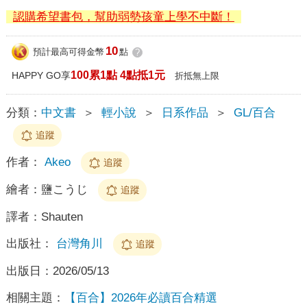
認購希望書包，幫助弱勢孩童上學不中斷！
10
預計最高可得金幣
點
?
100累1點 4點抵1元
HAPPY GO享
折抵無上限
分類：
中文書
＞
輕小說
＞
日系作品
＞
GL/百合
追蹤
作者：
Akeo
追蹤
繪者：
鹽こうじ
追蹤
譯者：
Shauten
出版社：
台灣角川
追蹤
出版日：
2026/05/13
相關主題：
【百合】2026年必讀百合精選