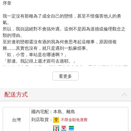
序章
我一定沒有那種為了成全自己的戀情，甚至不惜傷害他人的勇
氣。
所以，我自認絕對不會搞外遇。這倒不是因為道德或倫理觀念之
類的理由。
至於連初戀都還沒有過的我為何會思考起這種事，原因很複
雜……其實也沒有，就只是遇到一點麻煩事。
「欸，小雪，車站是在哪邊啊？」
「那邊。我記得上週才跟司去過耶。」
被喚作「小雪」的我──拝島雪指著東北方，回應在澀谷街上詢問
的那道聲音。
看更多
「是喔？」聽到這毫無緊張感的答案，我忍不住在心中嘆氣。
與我走在一起的這個女人──碧海司寄住在我家後，我就開始會胡
亂想一些以前沒在意過的事情。
配送方式
因為碧海司有女朋友。
關於司的戀愛對象是不是只限女性，我沒有詳細問過。但既然司
國內宅配：本島、離島
的戀人確實是女性，而我也是女性，站在我的立場就不可能不在
意。
到店取貨：
台灣
不限金額免運費
正因為沒有畫出一條界線，明定到哪裡為止屬於「朋友」的範