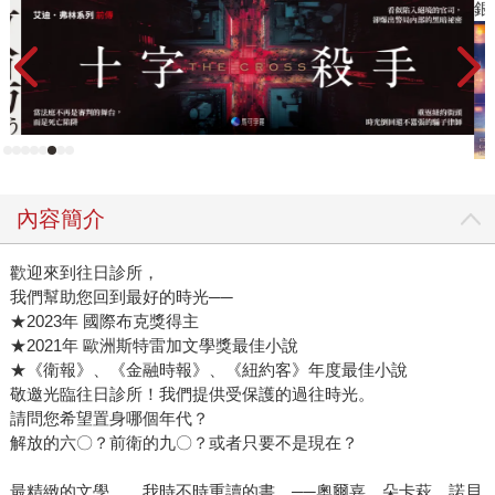
顧者兩方面。 當時的日本，已有高齡長者的日照機構。而
銀
身為媳婦的昭子，理所當然地兵來將擋水來土淹，毫無怨言
地在工作、家務與照顧公公的壓力鍋中來回奔走，一樁一件
的完成任務。讀者可以發現，即便當時連醫學界對失智症的
所知都還留在相當有限的階段，隨著失智症患者的病況日益
加重，認知能力逐漸崩壞、語言能力逐漸喪失、定向能力逐
日流失、時間觀念不復存在等以致生活無法自理，照顧何止
是提供三餐照顧洗漱？貼身照顧成為日常需求，人力不足日
內容簡介
益增加，誰來照顧？社會資源是否足以應援？機構照顧是否
可以接受？昭子面臨的一連串難題、日子要如何過下去，與
歡迎來到往日診所，
當前台灣及現今所有高齡社會所面臨的問題並無不同。 我
我們幫助您回到最好的時光──
感同身受的理解昭子的日常，因為我也曾經是那個昭子，在
★2023年 國際布克獎得主
中年時與先生一起照顧失智的婆婆，退休前又開始照顧失智
★2021年 歐洲斯特雷加文學獎最佳小說
的大伯和先生，成為老老照顧的照顧者。也因此在眾多相關
★《衛報》、《金融時報》、《紐約客》年度最佳小說
議題中，我個人特別聚焦在誰來照顧、如何照顧這兩個相關
敬邀光臨往日診所！我們提供受保護的過往時光。
議題。 一九七二年《恍惚之人》在日本出版時，女性主義
請問您希望置身哪個年代？
解放的六〇？前衛的九〇？或者只要不是現在？
在亞洲尚未引起太多關注。作者有吉佐和子對於昭子身為媳
婦理所當然地成為主要照顧者承擔所有的責任、丈夫有如透
最精緻的文學……我時不時重讀的書。──奧爾嘉．朵卡萩，諾貝