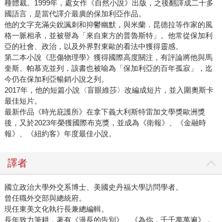
種體裁。1999年，處女作《自然小說》出版，之後翻譯成二十多
國語言，是當代譯介最廣的保加利亞作品。
他的文字充滿尖銳諷刺和抑鬱幽默，與米蘭．昆德拉等作家的風
格一脈相承，並被譽為「來自東方的普魯斯特」。他常從保加利
亞的社會、政治，以及外界對東歐的看法中獲得靈感。
第二本小說《悲傷物理學》獲得國際高度關注，有評論將他與馬
奎斯、帕慕克並列，該書也被喻為「保加利亞的百年孤寂」，迄
今仍在保加利亞暢銷小說之列。
2017年，他的短篇小說〈盲眼維莎〉改編成短片，並入圍奧斯卡
最佳短片。
最新作品《時光庇護所》在拿下義大利斯特雷加文學獎歐洲獎
後，又於2023年榮獲國際布克獎，並成為《衛報》、《金融時
報》、《紐約客》年度最佳小說。
譯者
國立政治大學外交系博士、美國史丹福大學訪問學者。
曾任職外交部與總統府。
現任東美文化執行長兼總編輯。
長年致力筆耕，著有《漫長的告別》、《為你，千千萬萬遍》，