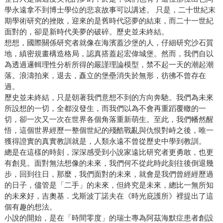
學永遠拿不到博士學位的悲哀故事可以講述。 只是，二十世紀末
期學術研究的挫敗，迎來的是舊時代惡夢的結束，而二十一世紀
面對的，卻是新時代美夢的破碎。歷史並未終結。
想想，國際關係研究者就像在海濱蓋沙堡的人，仔細研究沙石質
地，縝密規畫構造格局，認真搭蓋起宏偉城堡。然而，我們自以
為透過邏輯理性分析所得的嚴謹理論模型，禁不起一天的潮起潮
落。浪濤拍來，退去，矗立的堡壘消失於無形，彷彿不曾存在
過。
歷史並未終結，只是朝著我們意想不到的方向奔馳。我們為未來
所設想的一切，全都沒發生，而我們以為不會再重蹈覆轍的一
切，卻一次又一次在世界各個角落重新萌生。至此，我們幡然醒
悟，這個世界經歷一整個世紀的殘酷戰亂與仇恨對峙之後，唯一
獲得證實的真實教訓就是，人類永遠不曾從歷史中學到教訓。
總是在這樣的時刻，深深感受到小說家遠比研究者更勇敢，也更
有創見。面對無法想像的未來，我們何不從此時此刻往後倒退幾
步，回到往日，那麼，我們面對的未來，就會是我們曾經經歷過
的日子，儘管是「二手」的未來，但終究是未來，總比一無所知
的未來好，吉奧基．戈斯波丁諾夫在《時光庇護所》裡提出了這
個有趣的想法。
小說的開始，是在「時間零度」的瑞士專為阿茲海默症患者創設