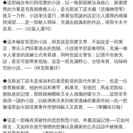
◆這部融合奇幻與現實的小說，以一種新穎療法為核心，探索懷
舊的力量是否真能療癒人心，是戈斯波丁諾夫繼《悲傷物理學》
後又一力作。小說筆法靈巧，將看似荒誕的設定注入濃厚的感傷
與渴望……是一部耐人尋味、充滿尖銳諷刺的作品，堪與卡夫卡
並肩。──《出版人週刊》
◆這本極富哲思的小說，與其說是寫實文學，不如說是一則寓
言，警示人們回看過去的危險。小說後半部節奏明快，充滿一種
令人著迷的波赫士式奇異感，同時也提出警告：記憶不但會失
誤，甚至可能帶來危險。這是一部充滿野心、古怪奇異、玩味時
空的小說。──《柯克斯書評》
◆戈斯波丁諾夫是保加利亞最受歡迎的當代作家之一，也是一位
懷舊藝術家。他的作品和奧罕．帕慕克、安德烈．馬金尼類似，
都執迷於記憶，那既模糊曖昧又令人感傷的吸引力……這部非常
值得一讀的小說，以歐洲再次來到衝突邊緣的畫面作結—此一想
像場景如今因現實事件而變得駭人又真實。──《華爾街日報》
◆這是一部極具突破性的思想類型小說。本書談論記憶──它如何
褪去，又如何在迷茫個體的想像以及國家的公共話語中被恢復，