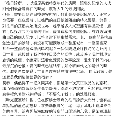
「往日診所」，以還原某個特定年代的房間，讓喪失記憶的人找
回他們最舒適自在的時光，度過人生的最後階段。
但是，需要回到往日找尋安慰的，何止是喪失記憶的人，正常人
也需要一座庇護所，以熟悉的往日抵禦陌生的時光襲擊。於是，
對往日的狂熱開始淹沒世界，越來越多人渴望擁有集體記憶，擁
有可以投注共同情感的往日，儘管這樣的集體記憶，有時必須扭
曲自己的個人記憶，以符合當下的集體需求。 以一個房間為病患
創造往日的診所，有沒有可能擴展成一整座城市，一整個國家，
甚至一整個跨越國界的區域呢？一個個隔絕於線性時間之外的往
日世界，或投射了我們對往日榮光的嚮往，或反映了我們對現實
處境的絕望，小說家以這看似荒謬的故事設定，道出了我們內心
最深沉的恐懼：愛的時代已經結束，如今取而代之的是恨的時
代。歷史再次倒退，世界再度在硝煙瀰漫中沉淪。 自我毀滅，難
道就是我們這個世界的宿命？
初春，偶然得了一把久聞其名，卻是第一次真正眼見的勿忘我。
纖巧嬌俏的靛藍花朵生命力堅強，綿綿不絕綻放，宛如神話中在
森林裡急著對花神呼喊：「不要忘了我！」的迭聲輕喚。
《時光庇護所》裡，位在蘇黎士湖畔的往日診所大門外，也有星
星點點的藍色勿忘我，在鮮翠欲滴的「瑞士綠」草地上連綴成最
美的春景。治療阿茲海默症的診所門口開滿勿忘我，是某種諷刺