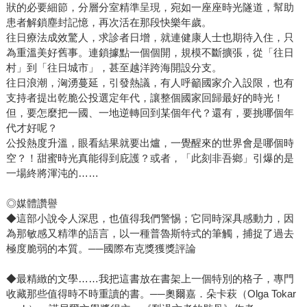
然表面上與男性同事同職同薪，實則在其他待遇及福利方面
狀的必要細節，分層分室精準呈現，宛如一座座時光隧道，幫助
大相逕庭的情況，使我立刻體會當時職場文化中，台灣女性
患者解鎖塵封記憶，再次活在那段快樂年歲。
往日療法成效驚人，求診者日增，就連健康人士也期待入住，只
主義運動尚未與歐美接軌。為了生存，我放下了女性主義的
為重溫美好舊事。連鎖據點一個個開，規模不斷擴張，從「往日
思維，在職場上不提權益，只是埋頭加倍努力；為了家庭和
村」到「往日城市」，甚至越洋跨海開設分支。
睦，雖不無委屈，我也只能扮演傳統媳婦角色大部分的責
往日浪潮，洶湧蔓延，引發熱議，有人呼籲國家介入設限，也有
任，戰戰兢兢的照顧罹癌的公公，及相繼失智的婆婆與大
支持者提出乾脆公投選定年代，讓整個國家回歸最好的時光！
伯。我雖然沒有像昭子一樣理所當然的一肩承擔，但好在外
但，要怎麼把一國、一地逆轉回到某個年代？還有，要挑哪個年
子並沒有置身事外，而是與我共同承擔。二○一四年左右年外
代才好呢？
子失智，這一回我理所當然的成為昭子，二○一八年我退休成
公投熱度升溫，眼看結果就要出爐，一覺醒來的世界會是哪個時
為全職照顧者，二○二二年我將外子送入長照機構。 二○二
空？！甜蜜時光真能得到庇護？或者，「此刻非吾鄉」引爆的是
一場終將渾沌的……
六年台灣將正式邁入超高齡社會，預計六十五歲以上的老年
人口比例將突破二○．八％，即總人數將會高達四百八十六萬
◎媒體讚譽
人至五百萬人以上，成為全球老齡化之冠。亦即從一九九○年
◆這部小說令人深思，也值得我們警惕；它同時深具感動力，因
代成為已開發國家的近三十年來，台灣越來越多的家庭也面
為那敏感又精準的語言，以一種普魯斯特式的筆觸，捕捉了過去
臨親人罹患病況不可逆轉、病程可達十多年的老年疾病，除
極度脆弱的本質。──國際布克獎獲獎評論
了癌症，失智症和帕金森氏症成為大家逐漸熟知的老年疾
病，照顧問題也日益嚴重。與昭子不同的是，現今相應的社
◆最精緻的文學……我把這書放在書架上一個特別的格子，專門
收藏那些值得時不時重讀的書。──奧爾嘉．朵卡萩（Olga Tokar
福政策，對誰來照顧、採何種方式照顧已有多元的選項。主