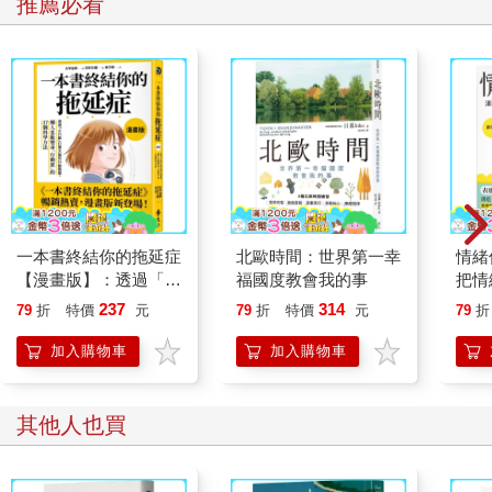
推薦必看
一段時日，儘管跡象顯示，身體已經拒絕供應生命所需。身體逐
步殺死自己，一個器官接著一個器官，一個細胞接著一個細胞。
身體也受夠了，它們累了，想要休息。
世界上只有少數幾個地方能聽見身體的這個渴望。瑞士除了是現
世之人的天堂之外，也是垂亡之人的天堂。一連數年，蘇黎士不
可免地成為全球最適人居的城市。這裡也可能是排名第一，最宜
死去的城市，但令人驚訝的是，並沒有這樣的排名，至少正式來
說沒有。最宜死去的城市。當然，這是針對那些負擔得起的人。
死去已經變得相當昂貴。但死亡有什麼時候是不要錢的嗎？用藥
丸也許稍微貴一點，用槍則比較困難，至少在你雙手握到槍之前
並不容易。但有其他比較簡單，而且完全免費的方法──溺水、從
一本書終結你的拖延症
北歐時間：世界第一幸
情緒
高處跳下、上吊。我認識的一個女人告訴我：「我想過要從屋頂
【漫畫版】：透過「小
福國度教會我的事
把情
跳下，但一想到摔落地上之後，我的頭髮會有多亂，而且天曉得
行動」打開大腦的行動
誰都
237
314
79
折
特價
元
79
折
特價
元
79
折
我的裙子會有多皺，還沾上污漬什麼的，我就覺得太丟臉了，於
開關，懶人也能變身
是放棄這念頭。畢竟，碰到這樣的狀況，他們會拍照，沒錯，別
「行動派」的37個科
加入購物車
加入購物車
人會看到……」
學方法
喏，這就是身體健康的徵兆──會覺得丟臉，會預見尚未發生的
事，會想到未來，甚至想到自己死後，還會虛榮。真正渴望死亡
其他人也買
的身體不再有這樣的虛榮心。
簡而言之，如果你想了結自己，有各式各樣免費的方法。但是當
你不再有氣力動手呢？甚至不只是沒氣力，連如何動手也不記得