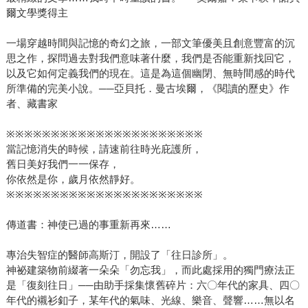
明人一般仍舊是茶來伸手飯來張口這一點，自始至終絲毫沒
爾文學獎得主
有一點著墨。昭子不但獨自扛下所有的任務，而且必須不時
因應公公的需求調整照顧方式。例如白天自己外出工作時以
一場穿越時間與記憶的奇幻之旅，一部文筆優美且創意豐富的沉
換租方式找房客協助照顧、將公公送入日照機構後，讓讀高
思之作，探問過去對我們意味著什麼，我們是否能重新找回它，
三的兒子放學可以去接祖父回家等，全書中昭子的丈夫角色
以及它如何定義我們的現在。這是為這個幽閉、無時間感的時代
有如一個毫不相干的旁觀者，身為獨子，母親驟逝後父親失
所準備的完美小說。──亞貝托．曼古埃爾，《閱讀的歷史》作
者、藏書家
智以致家庭生活失序，他竟可完全置身事外；兒子只有承擔
了每天黃昏從日照機構接祖父回家一項任務。換言之，全家
※※※※※※※※※※※※※※※※※※※※※※
只有媳婦昭子一人的生活產生了翻天覆地的改變，在原有的
當記憶消失的時候，請速前往時光庇護所，
任務外攬下所有新增的任務；而其他成員皆可維持正常生
舊日美好我們一一保存，
活，親戚如出嫁的女兒也只須前來探望出出主意。 曾為職
你依然是你，歲月依然靜好。
業婦女、失智症家屬及主要照顧者的我，且以自身的人生歷
※※※※※※※※※※※※※※※※※※※※※※
程為參考點，對應了這本書的時空背景，進而試著理解半世
傳道書：神使已過的事重新再來……
紀以來家庭角色與社會變遷的對應關係。一九七二年我大學
畢業，兩年後赴美留學攻讀博士學位的那些年，恰好趕上西
專治失智症的醫師高斯汀，開設了「往日診所」。
方第二波的女性主義崛起，親自目睹了女性為爭取各方面的
神祕建築物前綴著一朵朵「勿忘我」，而此處採用的獨門療法正
平權所採取的激烈或溫和的行動，以及做出的一點一滴的努
是「復刻往日」──由助手採集懷舊碎片：六〇年代的家具、四〇
力。一九八二年回國進入中央研究院從事學術研究工作，雖
年代的襯衫釦子，某年代的氣味、光線、樂音、聲響……無以名