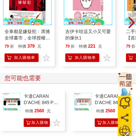
死亡。」這文字聽起來好拗口，但是必須為這個舉動取得正當
性，所以痙攣，扭曲，最後變成無止盡的迴圈。我殺你，是為了
你好，你會明白（怎麼可能不明白）這樣對你比較好，這樣痛苦
會消失。
全車都是嫌疑犯：席捲
吉伊卡哇這又小又可愛
二手
我認為自第二次世界大戰以來，這一行在這個國家變得越來越強
全球書市，全球授權
的傢伙1
【首
大。安樂死很適合這裡。起初是非法的，接著是半合法。每個人
26國！澳洲最具話題
贈品
379
221
79
折
特價
元
79
折
特價
元
79
折
都對此睜一隻眼閉一隻眼，就像許多其他時代一樣，讓私人診所
性的國際級暢銷推理小
有機會歡迎來自歐洲各地想要尋求死亡的人。更準確來說，是來
說！
加入購物車
加入購物車
自歐洲的某一部分。至於另一部分的歐洲，我們這個部分的人，
是得不到這個機會的。我們甚至沒有安樂死，也從來都不關心安
樂死。在共黨統治下的死亡，可不是睡在真絲床單上那般奢侈的
您可能也需要
事。更何況，沒有人會發給你護照簽證，讓你在不保證一定回來
的情況下，帶著單程機票出國。你去了，死了，就自動成為叛國
卡達CARAN
卡達CARAN
者。你會因此被判死刑。在你死後，在缺席審判的情況下被判死
D'ACHE 849 Paul
D'ACHE 849 Paul
刑。
Smith 原子筆ED.5
Smith 原子筆ED.5
2560
2560
特價
元
特價
元
條紋黑
條紋銀
瑞士是安樂死國度。如果你想找一個可以住下來等死的好地方，
加入購物
加入購物
這兒可以幫你。有趣的是，這個死亡產業並未正式納入旅遊指
南、觀光手冊。旅遊指南之所以創造出來，前提是建立在某個人
車
車