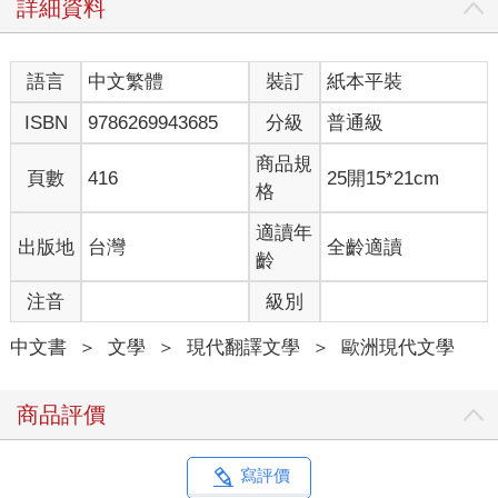
詳細資料
※※※
蘇黎士診所發展得相當好，甚至超過我們的預期。高斯汀占用了
語言
中文繁體
裝訂
紙本平裝
整棟公寓建築的頂樓，我們可以創造六○年代的各種變化形態。不
久之後，我們獲得擁有整棟樓房的老年精神醫學診所邀請，進一
ISBN
9786269943685
分級
普通級
步把我們的理論應用在他們的病房，所以我們實際上可以自由運
用整棟建築，於是便開始設置往日房間，同時也在幾個其他國
商品規
頁數
416
25開15*21cm
家，包括保加利亞，開設小型診所。
格
阿茲海默症，或更為一般的記憶喪失，成為世界上蔓延最迅速的
適讀年
出版地
台灣
全齡適讀
疾病。據統計，每三秒鐘，世界上就多出一個失智症患者。登記
齡
的個案超過五千萬人──往後三十年間，數量會達到三倍。由於壽
注音
級別
命的拉長，這是無可避免的發展。每一個人都會變老。老先生會
帶著妻子前來，或反過來，慎重戴上鑽石的老太太帶她們的伴侶
中文書
＞
文學
＞
現代翻譯文學
＞
歐洲現代文學
前來，被帶來的人尷尬微笑，問他們現在是在哪個城市。有時候
是兒子或女兒帶父母親來，他們通常都拉著手，不再認得自己兒
女的面容。他們會來幾個鐘頭，或一整個下午，待在他們年輕時
商品評價
代的房間。他們進到裡面，彷彿回到家一般。茶具應該放這裡，
我通常都是擺這裡的……他們坐在扶手椅裡，翻看黑白相片的相
簿，突然在某幾張照片上「認出」自己。有時候陪他們來的人會
寫評價
帶來他們自己的舊相簿，我們會事先擺在茶几上。也有人會步履