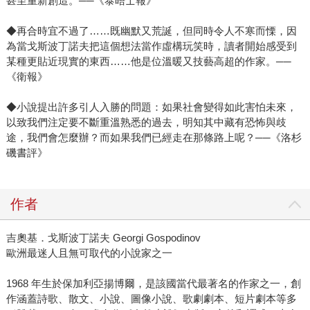
甚至重新創造。──《泰晤士報》
◆再合時宜不過了……既幽默又荒誕，但同時令人不寒而慄，因
為當戈斯波丁諾夫把這個想法當作虛構玩笑時，讀者開始感受到
某種更貼近現實的東西……他是位溫暖又技藝高超的作家。──
《衛報》
◆小說提出許多引人入勝的問題：如果社會變得如此害怕未來，
以致我們注定要不斷重溫熟悉的過去，明知其中藏有恐怖與歧
途，我們會怎麼辦？而如果我們已經走在那條路上呢？──《洛杉
磯書評》
作者
吉奧基．戈斯波丁諾夫 Georgi Gospodinov
歐洲最迷人且無可取代的小說家之一
1968 年生於保加利亞揚博爾，是該國當代最著名的作家之一，創
作涵蓋詩歌、散文、小說、圖像小說、歌劇劇本、短片劇本等多