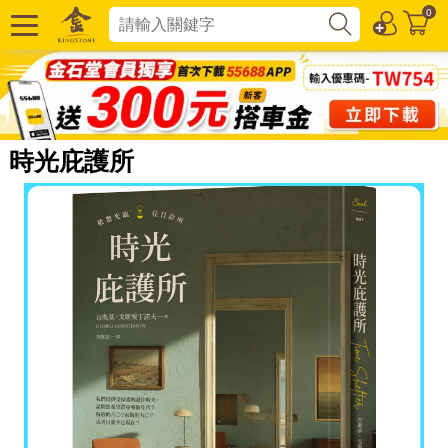
0
時光庇護所