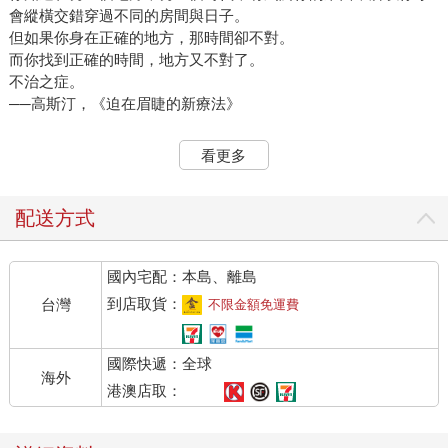
會縱橫交錯穿過不同的房間與日子。
但如果你身在正確的地方，那時間卻不對。
而你找到正確的時間，地方又不對了。
不治之症。
──高斯汀，《迫在眉睫的新療法》
※※※
看更多
高斯汀和我創設了我們的第一家往日診所。
配送方式
事實上，是由他創立，我只是助手，是個往日的採集者。這並不
容易。你不能就只是告訴每一個人：好，這是你一九六五年的往
國內宅配：本島、離島
日。你必須知道那個時代的故事，如果你沒辦法重新取得那些故
事，就必須自己編造。你必須知道那一年所有的事。流行的髮型
到店取貨：
台灣
不限金額免運費
是什麼樣子？鞋子的鞋頭有多尖？香皂聞起來是什麼味道？要一
整套氣味型錄。那年的春天是不是多雨？八月的高溫是幾度？排
國際快遞：全球
行榜冠軍的暢銷歌曲是哪一首？那年最重要的故事？不只是新
海外
聞，還有謠言八卦，都會傳說等等。情況有時會更加複雜，端視
港澳店取：
你想召回你面前的是什麼樣的往日而定。