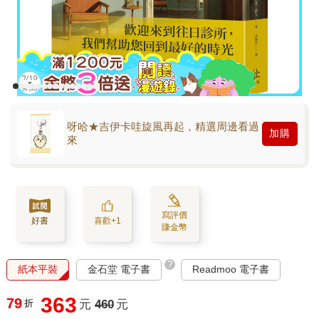
呀哈★吉伊卡哇旋風再起，精選周邊看過
加購
來
寫評價
好書
喜歡+1
賺金幣
?
紙本平裝
金石堂 電子書
Readmoo 電子書
363
79
折
元
460
元