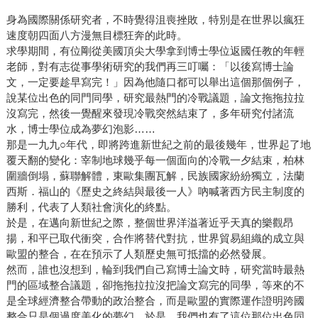
身為國際關係研究者，不時覺得沮喪挫敗，特別是在世界以瘋狂
速度朝四面八方漫無目標狂奔的此時。
求學期間，有位剛從美國頂尖大學拿到博士學位返國任教的年輕
老師，對有志從事學術研究的我們再三叮囑：「以後寫博士論
文，一定要趁早寫完！」因為他隨口都可以舉出這個那個例子，
說某位出色的同門同學，研究最熱門的冷戰議題，論文拖拖拉拉
沒寫完，然後一覺醒來發現冷戰突然結束了，多年研究付諸流
水，博士學位成為夢幻泡影……
那是一九九○年代，即將跨進新世紀之前的最後幾年，世界起了地
覆天翻的變化：宰制地球幾乎每一個面向的冷戰一夕結束，柏林
圍牆倒塌，蘇聯解體，東歐集團瓦解，民族國家紛紛獨立，法蘭
西斯．福山的《歷史之終結與最後一人》吶喊著西方民主制度的
勝利，代表了人類社會演化的終點。
於是，在邁向新世紀之際，整個世界洋溢著近乎天真的樂觀昂
揚，和平已取代衝突，合作將替代對抗，世界貿易組織的成立與
歐盟的整合，在在預示了人類歷史無可抵擋的必然發展。
然而，誰也沒想到，輪到我們自己寫博士論文時，研究當時最熱
門的區域整合議題，卻拖拖拉拉沒把論文寫完的同學，等來的不
是全球經濟整合帶動的政治整合，而是歐盟的實際運作證明跨國
整合只是個過度美化的夢幻，於是，我們也有了這位那位出色同