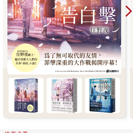
記憶開始撤離的時候，會發生什麼情況呢？一開始，你會忘記個
別的字彙，接著是臉孔，然後是房間。你在自己家裡找浴室。你
忘了你在這一生裡所學到的東西。但你反正學到的也不多，所以
很快就會忘光。接著，在黑暗階段──這是高斯汀取的名字──你
會忘記在之前累積起來的東西，也就是身體基於本能，在你毫無
察覺的情況下，所知道的一切。這時，就變得致命了。
最後，腦袋會忘記如何說話，嘴巴會忘記如何咀嚼，喉嚨會忘記
如何吞咽。
腿也忘記如何走路。這東西要怎麼再讓它動起來？該死……有人
替我們記得如何抬起一腳，如何彎曲膝蓋，劃個半圓，然後在另
一腳前面落地，接著再抬起此時已落在後面的這一隻腳，同樣劃
個半圓，踩在另一腳前面。先是腳跟，接著是腳掌，最後是腳
趾。你再次抬起此刻落在後面的那條腿，彎曲膝蓋……
有人切斷了你身體各個房間的電力。
這病的最後階段其實並不在我們診所的治療範圍，雖然確實也有
人在這裡過世。大部分人會到醫院的臨終病房，靠維生系統多撐