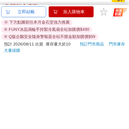
活著，並且正在旅行的幻想。這是基本的設定。死亡並未收入在
您可能會喜歡
這世界上的任何一份旅遊指南裡。多大的遺漏啊！
立即結帳
加入購物車
但當某人的啟程時間已經接近的時候呢？當他已經是另一種意義
上的旅人呢？為什麼我們還在等待寫給這些旅人的旅遊指南呢？
※ 下方點圖前往本月金石堂強力推薦
說不定這種指南早就存在了，誰知道呢？
※ FUNY冰晶渦輪手持製冷風扇全站加購價$490
悠遊卡錶帶－黑色
蝦米
死亡之旅（Sterbetourismus），我幾乎可以確定這個詞最早是在
※ Q版企鵝安全隨身警報器全站不限金額加購價$99
（20mm適用）
口罩
瑞士被想出來的。數據顯示，每年有大約一千名外國人，主要是
預計 2026/08/11 出貨
庫存量大於10
預訂門市商品
門市庫存
德國人，也有不少英國人，而且不只是絕症末期的人。年老夫婦
大量採購
因為其中一人已到絕症末期，決定提前一起離開。我可以想像他
們抵達此地的情況，態度溫和，微微有些不安，手拉著手。就像
這樣，他們手拉著手，經歷所有的程序。他們不希望在那無邊無
際的極樂天堂某處失去彼此，因為他們不可能約定時間和地點來
IMPACT大耳狗 水壺
會合。
(500ml)#淺藍
IMCMB01LB
539
490
特價
元
特價
元
特價
費用。費用是多少，究竟？我在這個領域深入挖掘。事前的準備
工作大約要七千瑞士法郎。葬禮和全套儀式，要一萬瑞士法郎。
加入購物車
加入購物車
若是你僱個殺手來動手，那肯定更貴，也更不舒服。
說不定情侶檔會有折扣。但還是要說，對於這樣的國家來說，七
千法郎不算什麼大數目。所以，他們應該是靠來客量夠多賺錢
訂購/退換貨須知
的。你想想其他東西都還要更貴……在萬物漲的時候，人命的價
格顯然下滑。儘管有史以來，人類的死亡一向就很廉價，但來到