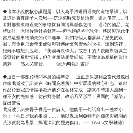
◆這本小說的核心議題是，以人為手法返回過去的道德爭議，以
及這是否真能予人安慰──沉溺舊時究竟是治癒，還是傷害……作
者對那些來自過去的事物懷有同情與感傷之情──過時的物品、老
牌咖啡、老唱片跳針的聲音──但他拒絕將全球化、移民與現代化
當成這些事物消失的代罪羔羊；我們每個人都參與了歷史的毀
滅，而倒退只會帶來偏狹與對傳統懷舊庸俗的吹捧。讀到這裡，
很難不聯想到脫歐、「美國再次偉大」或普丁的大俄羅斯復興主
義背後的反動情緒，但作者筆法相當細膩，不致淪為粗糙的政治
諷刺……感人又睿智。──《紐約時報》書評
◆這是一部關於時間本身的編年史──這正是保加利亞當代最傑出
作家戈斯波丁諾夫在《時間庇護所》中所展現的雄心壯志。這部
作品於新冠疫情席捲歐洲前夕在柏林完成，讀來不時讓人感到一
種不安的先知感，彷彿對身體、政治乃至形而上層面的「感染」
提出警告。
戈斯波丁諾夫骨子裡是一位詩人。他能用一句話寫出一整本小
說：「往日是我的祖國……」他以保加利亞特有的傷痛與鄉間的
荒涼貧窮為背景，揭開深沉的歷史傷口。──《Astra文學雜誌》