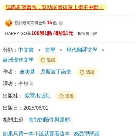
認購希望書包，幫助弱勢孩童上學不中斷！
15
預計最高可得金幣
點
?
100累1點 4點抵1元
HAPPY GO享
折抵無上限
分類：
中文書
＞
文學
＞
現代翻譯文學
＞
歐洲現代文學
追蹤
作者：
吉奧基．戈斯波丁諾夫
追蹤
譯者：
李靜宜
出版社：
寂寞出版社
追蹤
出版日：
2025/08/01
相關主題：
失智的陪伴與照顧
如果只買一本小說就要看這本
感受型閱讀