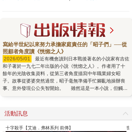
寫給半世紀以來努力承擔家庭責任的「昭子們」──從
照顧者角度讀《恍惚之人》
2026/05/01
最近有機會讀到日本戰後著名的小說家有吉佐
和子著於一九七二年出版的小說《恍惚之人》。作者用了十
餘年的光陰收集資料，從第三者角度描寫中年職業婦女昭
子。故事從婆婆突然過世，昭子毫無準備手忙腳亂地操辦喪
事、意外發現公公失智開始。 雖然這是一本小說，但觸及
的卻是人口高齡化後進產生的重大社會問題之一，難怪半個
多世紀前本書在日本出版時，在日本引起巨大的社會迴響，
一時洛陽紙貴。半個多世紀過去，我們對失智症不再陌生，
活動訊息
一直在進步的醫學界也仍在努力為失智症尋求解決，此時我
讀《恍惚之人》的注意力，反而集中在高齡疾病的照顧及照
十字殺手【艾迪．弗林系列 前傳】
世