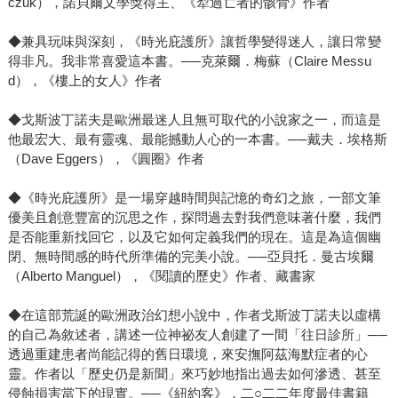
czuk），諾貝爾文學獎得主、《犁過亡者的骸骨》作者
要照顧者不再理所當然的由女性或媳婦承擔；照顧方式也不
再侷限於家庭。家庭照顧為優選，親情恐為最大的原因。
◆兼具玩味與深刻，《時光庇護所》讓哲學變得迷人，讓日常變
半世紀以來那些昭子們所付出的努力，或多或少已得到了些
得非凡。我非常喜愛這本書。──克萊爾．梅蘇（Claire Messu
遲來的肯定及解決。僅以此文獻給半世紀以來的昭子們，感
d），《樓上的女人》作者
謝她們無怨無悔的付出與日以繼夜的努力，對家庭與社會的
貢獻。
◆戈斯波丁諾夫是歐洲最迷人且無可取代的小說家之一，而這是
他最宏大、最有靈魂、最能撼動人心的一本書。──戴夫．埃格斯
（Dave Eggers），《圓圈》作者
◆《時光庇護所》是一場穿越時間與記憶的奇幻之旅，一部文筆
優美且創意豐富的沉思之作，探問過去對我們意味著什麼，我們
是否能重新找回它，以及它如何定義我們的現在。這是為這個幽
閉、無時間感的時代所準備的完美小說。──亞貝托．曼古埃爾
（Alberto Manguel），《閱讀的歷史》作者、藏書家
◆在這部荒誕的歐洲政治幻想小說中，作者戈斯波丁諾夫以虛構
的自己為敘述者，講述一位神祕友人創建了一間「往日診所」──
透過重建患者尚能記得的舊日環境，來安撫阿茲海默症者的心
靈。作者以「歷史仍是新聞」來巧妙地指出過去如何滲透、甚至
侵蝕損害當下的現實。──《紐約客》，二○二二年度最佳書籍