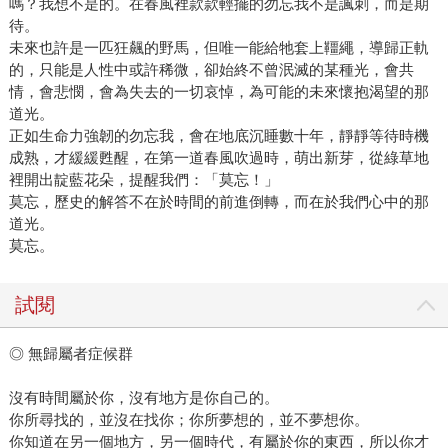
嗎？我想不是的。在春風裡款款輕擺的勿忘我不是諷刺，而是期
待。
未來也許是一匹狂飆的野馬，但唯一能給牠套上韁繩，導歸正軌
的，只能是人性中或許稀微，卻始終不曾泯滅的某種光，會共
情，會悲憫，會為失去的一切哀悼，為可能的未來懷抱渴望的那
道光。
正如生命力強韌的勿忘我，會在地底沉睡數十年，靜靜等待時機
成熟，才緩緩甦醒，在第一道春風吹過時，萌出新芽，從綠草地
裡開出靛藍花朵，提醒我們：「莫忘！」
莫忘，歷史的解答不在於時間的前進倒轉，而在於我們心中的那
道光。
莫忘。
試閱
◎ 無歸屬者症候群
沒有時間屬於你，沒有地方是你自己的。
你所尋找的，並沒在找你；你所夢想的，並不夢想你。
你知道在另一個地方，另一個時代，有屬於你的東西，所以你才