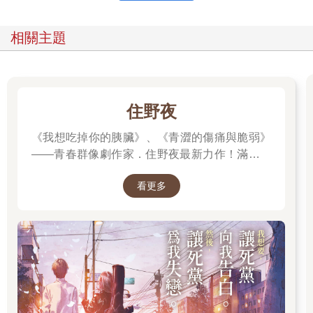
蹣跚走幾步，然後回到客廳中央，站在燈具正下方。
有個被帶來的老人家常喜歡躲在窗簾後面。他會站在那裡，像個
相關主題
想玩躲迷藏的老男孩。但這遊戲拉長得沒完沒了，其他孩子早就
宣布投降，他們已經回家，他們已經變老，卻沒有人來找他。然
而他站在窗簾後面，偷偷往外看，想知道他們為什麼拖這麼久。
躲迷藏最恐怖的事情是，發現再也沒有人在找你。我不認為他會
醒悟過來，感謝上帝。
住野夜
事實上，我們的身體天生就相當仁慈，到最後不是感覺麻木，而
《我想吃掉你的胰臟》、《青澀的傷痛與脆弱》
是失去記憶。我們的記憶離開我們，讓我們可以玩得更久一點，
在童年的淨土樂園再玩最後一次。幾次苦苦哀求，再五分鐘就
——青春群像劇作家．住野夜最新力作！滿是錯
好，跟從前一樣，到街上玩。在我們被永遠叫回家之前。
誤的「告白大作戰」，屬於幼稚大人們的青春
看更多
「重啟」小說！我想要，讓死黨向我告白。然
※※※
後，讓死黨為我失戀。
◎ 終點的手冊
我們以前從未想過記憶喪失是會致命的。至少我從未有此懷疑。
我一直只把這當成是一種隱喻。一個人突然意識到自己身上承載
了多少記憶，有意識與無意識的，各種層次的記憶。細胞再生的
方式也是一種記憶。一種屬於身體、細胞、纖維的記憶。