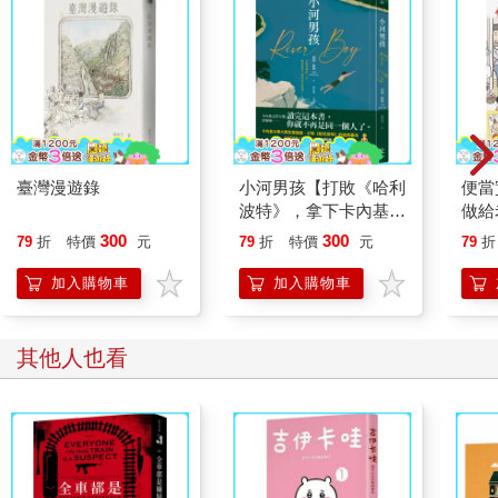
了，會怎麼樣呢？你要怎麼離開這個人生？該死，他們把出口藏
到哪去了？你永遠無法第一手取得這個經驗，說不定你試過一兩
次，但是都不成功。（事實上，自殺未遂才是真正的悲劇，而那
些成功的，就只是走完程序了。）到底要怎麼做？求神悲憫哪，
人才能殺死自己，退化的大腦很想知道，書裡教人怎麼做來著？
應該是和喉嚨有關，喉嚨出了問題，空氣，你不再吸進空氣，或
是有水灌進來，把你像個瓶子那樣灌滿……再不然就是深深割幾
臺灣漫遊錄
小河男孩【打敗《哈利
便當
道，還有繩子，但是我要拿繩子做什麼……？
波特》，拿下卡內基首
做給
獎】
也自
300
300
於是有了幫助自殺。這個表達方式真特別。情況慘到如果沒有人
79
折
特價
元
79
折
特價
元
79
折
幫助，你就什麼也做不了，甚至連想死都做不到。
加入購物車
加入購物車
在如此絕望的處境裡，有種服務出現了。要是你的狀況是可以自
己訂購這項服務，自己付費，那你很幸運。如果不行，那你就是
給你最親近、最心愛的人製造了很多麻煩與花費。問題是，他們
其他人也看
付錢讓人殺了你，要如何不覺得自己是殺人凶手。確實，人類文
明已經相當進化，如今你必須為謀殺取得正當性。千萬別低估文
明在這方面的作用。我們總是會為這樣的事情想出美麗的名字。
優—蓮—埃—夏亞（Eu-than-a-sia） ，聽起來像是希臘女神的名
字。這是善美之女神，美好的死亡。我想像她手裡拿的不是權
杖，而是細長的針筒。「安樂死是為了受死之人的利益而執行的