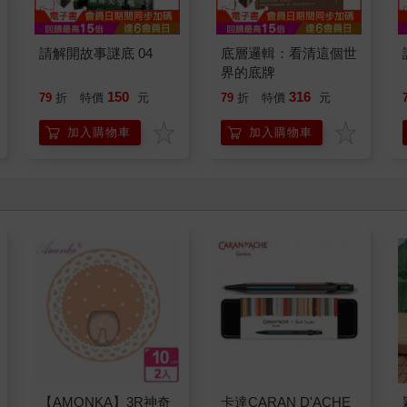
請解開故事謎底 04
底層邏輯：看清這個世
界的底牌
150
316
79
折
特價
元
79
折
特價
元
加入購物車
加入購物車
【AMONKA】3R神奇
卡達CARAN D'ACHE