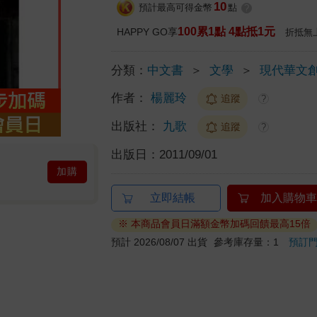
10
預計最高可得金幣
點
?
100累1點 4點抵1元
HAPPY GO享
折抵無
分類：
中文書
＞
文學
＞
現代華文
作者：
楊麗玲
追蹤
?
出版社：
九歌
追蹤
?
出版日：
2011/09/01
加購
立即結帳
加入購物車
※ 本商品會員日滿額金幣加碼回饋最高15倍
預計 2026/08/07 出貨
參考庫存量：1
預訂