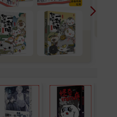
一
暢
看
學
T