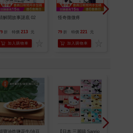
請解開故事謎底 02
怪奇微微疼
如果歷
(15)
貓漫畫
213
221
79
折
特價
元
79
折
特價
元
79
折
加入購物車
加入購物車
加
穎寶油炸鹽花生/油豆
【日本 三麗鷗 Sanrio
520片