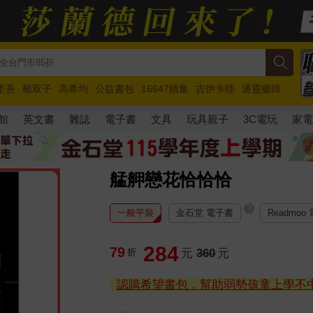
圭吾
楊双子
高希均
公益書包
16647續集
吉伊卡哇
通靈藥師
路邊攤新作
馬斯克
玩具總動員5
超慢跑
館
英文書
雜誌
電子書
文具
玩具親子
3C電玩
家
艋舺戀花恰恰恰
?
一般平裝
金石堂 電子書
Readmoo
284
79
折
元
360
元
認購希望書包，幫助弱勢孩童上學不