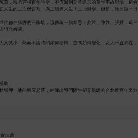
飄蕩，飄忽穿梭百年時空，不僅回到刻意遺忘的童年事故現場，還看
在人生的三次機會裡，為三個男人生下三胎男嬰。但是，她日復一日
世代都在艋舺的三家族，流傳著一個禁忌：蔡姓、陳姓、張姓，這三
與詛咒有關。
大又微小，然而不論時間如何移轉，空間如何變化，女人一直都在，
補助
動艋舺一地的興衰起落，鋪陳出我們陌生卻又熟悉的台北近百年來無
聯合推薦