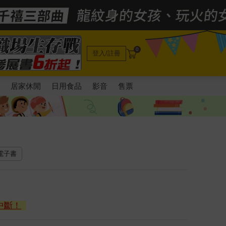
0
登入/註冊
電
居家休閒
日用食品
影音
售票
 電子書
中斷！