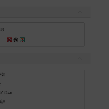
全球
平裝
級
5*21cm
適讀