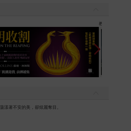
】
世界上最透明
蕩漾著不安的美，卻炫麗奪目。