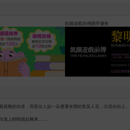
十字殺手【艾迪．弗林系列 前傳
最複雜的街道，而那女人如一朵遲遲未開的查某人花，出現在街上，
街道上輕輕跳起舞來……