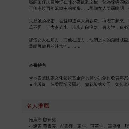
艋舺囝仔大目坤仔在除夕夜被刺之後，化為魂魄四處
三個家族百年流轉中的秘密……那個女人美麗聰明，
只是她的祕密，被艋舺這條大街吞噬、掩埋了起來。
華不再，三大家族也一步步走向沒落，有人說，這必
那個女人在那方，而他在這方，他們之間的距離既巨
著艋舺歲月的淡水河………
本書特色
★本書獲國家文化藝術基金會長篇小說創作發表專案
★小說從一個柔弱卻又堅韌、如花般的女子，如何牽
名人推薦
推薦序 廖輝英
小說家 蔡素芬、郝譽翔、東年、莊華堂、高傳祺 