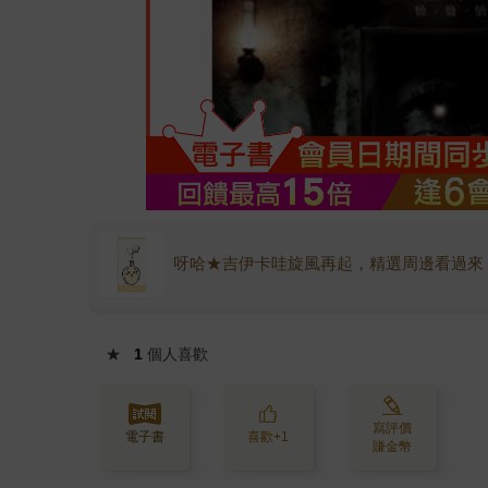
呀哈★吉伊卡哇旋風再起，精選周邊看過來
★
1
個人喜歡
寫評價
電子書
喜歡+1
賺金幣