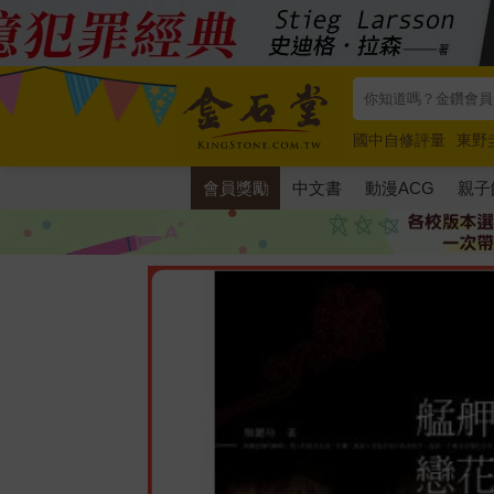
國中自修評量
東野
唯紅花綻放
奧德賽
會員獎勵
中文書
動漫ACG
親子