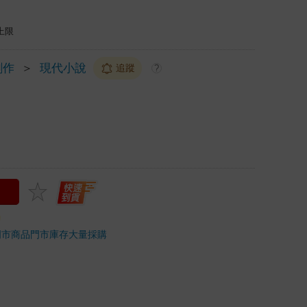
上限
創作
＞
現代小說
追蹤
?
門市商品
門市庫存
大量採購