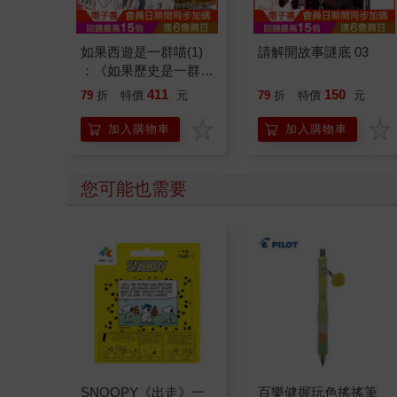
如果西遊是一群喵(1)
請解開故事謎底 03
：《如果歷史是一群
喵》作者最新力作，附
411
150
79
折
特價
元
79
折
特價
元
【首卷特典】拉頁
加入購物車
加入購物車
您可能也需要
SNOOPY《出走》一
百樂健握玩色搖搖筆