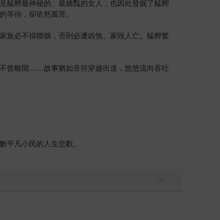
見艋舺最神秘的、最嬌豔的女人，也因此發掘了艋舺
的等待，卻依然孤苦。
家族必不得聯姻，否則必遭凶煞、家毀人亡。艋舺繁
不曾離開……故事猶如音符穿越街道，悠悠流向吞吐
數平凡小民的人生悲歡。