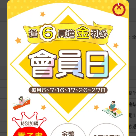
國際快遞：
海外
港澳店取：
裝訂
一般
分級
普通
商品規格
25開1
適讀年齡
全齡