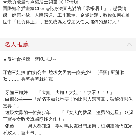
★最負能量ㄉ承楊居士開運 ╳ 10情境
國際知名插畫家Cherng化身法喜充滿的「承楊居士」，戀愛情
感、健康外貌、人際溝通、工作職場、金錢財運，教你如何在亂
世中「負負得正」，避免成為太委屈又任人擺佈的濫好人！
名人推薦
★反社會指標一齊KUKU～
牙齒三姐妹 |白痴公主 |垃圾文界的一位美少年 | 張藝 | 掰掰啾
啾………哭著哭著就推薦
․牙齒三姐妹——「大姐！大姐！大姐！！快看！！！」
․白痴公主——「愛情不如錢重要！狗比男人還可靠，破解渣男你
需要！」
․垃圾文界的一位美少年——「『女人的救星，渣男的剋星』IG腥
三寶長女敗犬單飛巔峰之作！」
․張藝——「男人都知道，寧可哄女友出門逛街，也別讓她們在家
看敗犬，慧出事。」