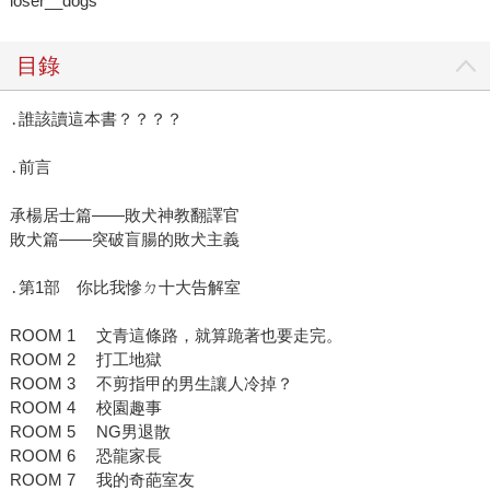
loser__dogs
目錄
․誰該讀這本書？？？？
․前言
承楊居士篇——敗犬神教翻譯官
敗犬篇——突破盲腸的敗犬主義
․第1部 你比我慘ㄉ十大告解室
ROOM 1 文青這條路，就算跪著也要走完。
ROOM 2 打工地獄
ROOM 3 不剪指甲的男生讓人冷掉？
ROOM 4 校園趣事
ROOM 5 NG男退散
ROOM 6 恐龍家長
ROOM 7 我的奇葩室友