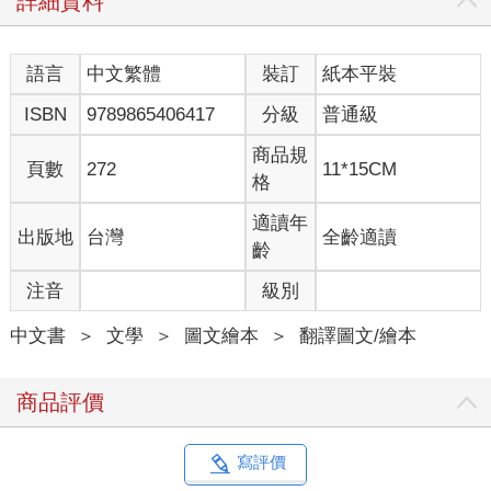
詳細資料
語言
中文繁體
裝訂
紙本平裝
ISBN
9789865406417
分級
普通級
商品規
頁數
272
11*15CM
格
適讀年
出版地
台灣
全齡適讀
齡
注音
級別
中文書
＞
文學
＞
圖文繪本
＞
翻譯圖文/繪本
商品評價
寫評價