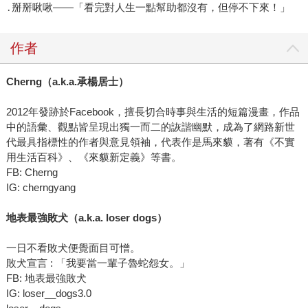
․掰掰啾啾——「看完對人生一點幫助都沒有，但停不下來！」
作者
Cherng（a.k.a.承楊居士）
2012年發跡於Facebook，擅長切合時事與生活的短篇漫畫，作品
中的語彙、觀點皆呈現出獨一而二的詼諧幽默，成為了網路新世
代最具指標性的作者與意見領袖，代表作是馬來貘，著有《不實
用生活百科》、《來貘新定義》等書。
FB: Cherng
IG: cherngyang
地表最強敗犬（a.k.a. loser dogs）
一日不看敗犬便覺面目可憎。
敗犬宣言 : 「我要當一輩子魯蛇怨女。」
FB: 地表最強敗犬
IG: loser__dogs3.0