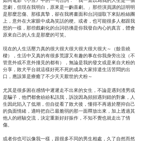
如同電影《小丑》中的一句台詞：「我一直以為我的人生是一個
悲劇，但現在我明白，原來是一齣喜劇。」那些演員講的話明明
是那麼悲傷、那樣真摯，卻在我將畫面和台詞擷取下來貼粉絲團
上，意外在大家眼中成為笑話的梗。或者，也可能很多人都跟我
想的一樣，那些戲劇化的台詞彷彿是你我發自內心的真言，體會
原來自己的人生是那麼的可笑。
現在的人生活壓力真的很大很大很大很大很大很大～（餘音繞
樑），生活中又真的有很多荒謬又有趣的事在你我身旁出沒（不
管意外或不意外撞見的都有），無論是我的發文或是來自犬粉的
分享，敗犬平台就這樣好死不死的成為大家排遣生活苦悶的出
口，應該算是療癒了不少天天厭世的犬粉～
尤其是很多困在感情中遲遲走不出來的女生，不論是遇到渣男或
是騙子，他們都會紛紛私訊我，訴說因為頻頻遇到錯的對象，人
生因此陷入了低潮，但自從看了敗犬後，懂得不再過於壓抑自己
的負面情緒，適時把自己最脆弱的那一面釋放出來，加上透過其
他人的經驗交流，決定重新好好振作，不知不覺也就走出了情
傷。
或者你也可以像我一樣，跟很多不同的男生相處，久了自然而然