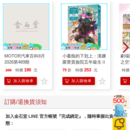
MOTOR汽車百科8月
小書痴的下剋上：漢娜
劇場版
2026第489期
蘿蕾貴族院五年級生Ⅱ
之空
樂部 
190
253
特價
元
79
折
特價
元
特價
200
Pa
組
加入購物車
加入購物車
訂購/退換貨須知
加入金石堂 LINE 官方帳號『完成綁定』，隨時掌握出貨動
態：