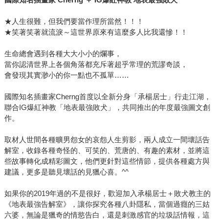
★人生很難，但我們要當作理所當然！！！
★笑著笑著就流淚～這世界原來有這麼多人比我還慘！！
生命總會遇到各種大大小小的爛事，
當你認清世界上各個角落都充斥著超乎常理的荒謬奇談，
會發現其實渺小的你一點也不孤單……
國際知名插畫家Cherng首度以全新分身「承楊居士」行走江湖，
聯合IG爆紅神教「地表最強敗犬」，共同推出的年度最強圖文創
作。
取材人世間各種曠男怨女的哀怨人生剪影，兩人成立一間壞話告
解室，收錄各種奇怪的、可笑的、荒唐的、有趣的素材，並將這
些故事轉化成精彩圖文，他們更針對這些情節，提供各種處方與
建議，更多是聽見壞話的見獵心喜。^^
如果你的2019年過的不是很好，歡迎加入承楊居士＋敗犬教主的
《地表最強告解室》，讓你探究各種八卦隱私，當個過癮的三姑
六婆，無論是獵奇的情慾告白，還是刺激感官的垃圾話情報，這