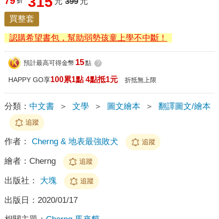
315
79
折
元
399
元
買整套
認購希望書包，幫助弱勢孩童上學不中斷！
15
預計最高可得金幣
點
?
100累1點 4點抵1元
HAPPY GO享
折抵無上限
分類：
中文書
＞
文學
＞
圖文繪本
＞
翻譯圖文/繪本
追蹤
作者：
Cherng & 地表最強敗犬
追蹤
繪者：
Cherng
追蹤
出版社：
大塊
追蹤
出版日：
2020/01/17