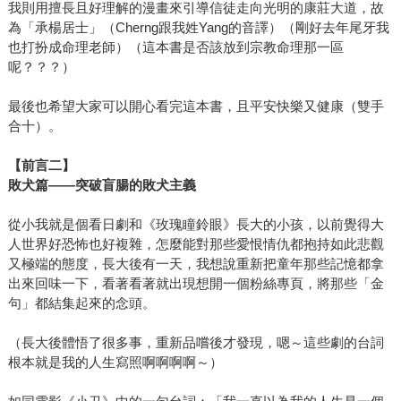
我則用擅長且好理解的漫畫來引導信徒走向光明的康莊大道，故
為「承楊居士」（Cherng跟我姓Yang的音譯）（剛好去年尾牙我
也打扮成命理老師）（這本書是否該放到宗教命理那一區
呢？？？）
最後也希望大家可以開心看完這本書，且平安快樂又健康（雙手
合十）。
【前言二】
敗犬篇——突破盲腸的敗犬主義
從小我就是個看日劇和《玫瑰瞳鈴眼》長大的小孩，以前覺得大
人世界好恐怖也好複雜，怎麼能對那些愛恨情仇都抱持如此悲觀
又極端的態度，長大後有一天，我想說重新把童年那些記憶都拿
出來回味一下，看著看著就出現想開一個粉絲專頁，將那些「金
句」都結集起來的念頭。
（長大後體悟了很多事，重新品嚐後才發現，嗯～這些劇的台詞
根本就是我的人生寫照啊啊啊啊～）