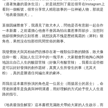
（過著無趣的退休生活），於是就想到了最近很常在Instagram上
看到一個帳號，很常分享世人精彩故事的一位神祕人物，那就是
「地表最強敗犬」。
某個因緣際會下，我遇見了敗犬本人，問他是否有意願一起合作
一本新書，之前還擔心他會不會因為怕出書惹事而卻步，沒想到
他卻很爽快的立刻答應，就想說真不愧是歷經風霜的（犀利）狠
角色，果然沒在怕那些民間世俗的雜事。
我發覺敗犬與其粉絲們彷彿存在著一種類似宗教的關係，敗犬像
信仰一般，宛如人生汪洋中的一塊浮木，大家都會對祂掏心掏肺
地說出自己人生的酸甜苦辣（好像只有酸苦辣），我看出這些都
是可以好好發揮的創作題材，真實人生所發生的事（尤其犬
粉），真的是勝過任何編出來的劇本。
而我在這本書所扮演的角色是一位居士（雨揚居士的居士），命
理老師通常是負責與神明溝通，用好理解的方式給予世人人生道
路的指引。
《地表最強告解室》這本書裡充滿敗犬帶給大家的人生啟示，而