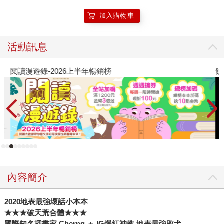
加入購物車
活動訊息
閱讀漫遊錄-2026上半年暢銷榜
飢
內容簡介
2020地表最強壞話小本本
★★★破天荒合體★★★
國際知名插畫家 Cherng ＋ IG爆紅神教 地表最強敗犬