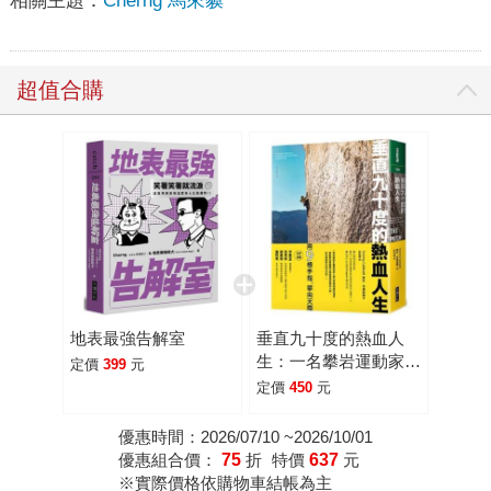
相關主題：
Cherng 馬來貘
超值合購
地表最強告解室
垂直九十度的熱血人
生：一名攀岩運動家挑
定價
399
元
戰耐力、置身危險、超
定價
450
元
越自我極限的故事
優惠時間：2026/07/10 ~2026/10/01
優惠組合價：
75
折
特價
637
元
※實際價格依購物車結帳為主