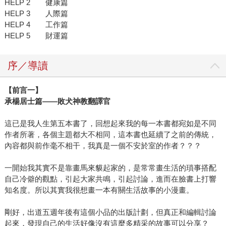
HELP 2 健康篇
HELP 3 人際篇
HELP 4 工作篇
HELP 5 財運篇
序／導讀
【前言一】
承楊居士篇——敗犬神教翻譯官
這已是我人生第五本書了，回想起來我的每一本書都宛如是不同
作者所著，各個主題都大不相同，這本書也延續了之前的傳統，
內容都與前作毫不相干，我真是一個不安於室的作者？？？
一開始我其實不是靠畫馬來貘起家的，是常常畫生活的瑣事搭配
自己冷僻的觀點，引起大家共鳴，引起討論，進而在臉書上打響
知名度。所以其實我很想畫一本有關生活故事的小漫畫。
剛好，出道五週年後有這個小品的出版計劃，但真正和編輯討論
起來，發現自己的生活好像沒有這麼多精采的故事可以分享？