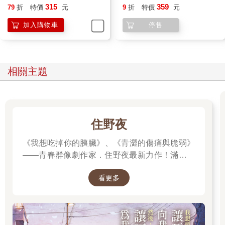
315
359
79
折
特價
元
9
折
特價
元
加入購物車
停售
相關主題
住野夜
《我想吃掉你的胰臟》、《青澀的傷痛與脆弱》
——青春群像劇作家．住野夜最新力作！滿是錯
誤的「告白大作戰」，屬於幼稚大人們的青春
看更多
「重啟」小說！我想要，讓死黨向我告白。然
後，讓死黨為我失戀。