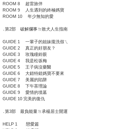
ROOM 8 超雷旅伴
ROOM 9 人生遇到的終極媽寶
ROOM 10 年少無知的愛
․第2部 破解爛事ㄉ敗犬人生指南
GUIDE 1 一輩子的姐妹攏洗假ㄟ
GUIDE 2 真正的好朋友？
GUIDE 3 玫瑰瞳鈴眼
GUIDE 4 我是松坂梅
GUIDE 5 王子病沒藥醫
GUIDE 6 大錯特錯媽寶不要來
GUIDE 7 美麗的陷阱
GUIDE 8 下午茶理論
GUIDE 9 愛情的墳墓
GUIDE 10 完美的復仇
․第3部 最負能量ㄉ承楊居士開運
HELP 1 戀愛篇