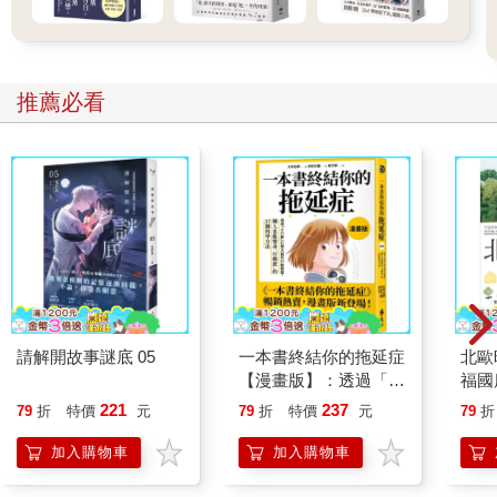
推薦必看
請解開故事謎底 05
一本書終結你的拖延症
北歐
【漫畫版】：透過「小
福國
行動」打開大腦的行動
221
237
79
折
特價
元
79
折
特價
元
79
折
開關，懶人也能變身
「行動派」的37個科
加入購物車
加入購物車
學方法