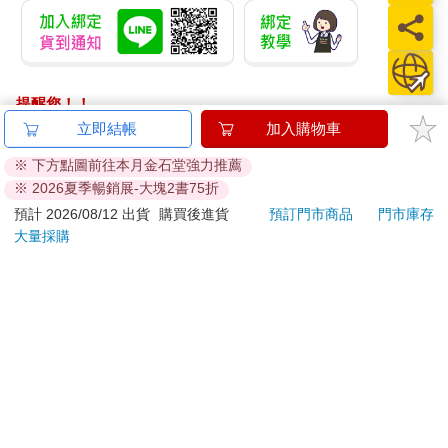
提醒您！！
金石堂及銀行均不會請您操作ATM! 如接獲電話要求您前往
立即結帳
加入購物車
ATM提款機，請不要聽從指示，以免受騙上當！
※ 下方點圖前往本月金石堂強力推薦
※ 2026夏季暢銷展-大塊2書75折
退換貨須知：
**提醒您，鑑賞期不等於試用期，退回商品須為全新狀態**
預計 2026/08/12 出貨
購買後進貨
預訂門市商品
門市庫存
大量採購
依據「消費者保護法」第19條及行政院消費者保護處公告之
「通訊交易解除權合理例外情事適用準則」，以下商品購買
後，除商品本身有瑕疵外，將不提供7天的猶豫期：
易於腐敗、保存期限較短或解約時即將逾期。（如：生
鮮食品）
依消費者要求所為之客製化給付。（客製化商品）
報紙、期刊或雜誌。（含MOOK、外文雜誌）
經消費者拆封之影音商品或電腦軟體。
非以有形媒介提供之數位內容或一經提供即為完成之線