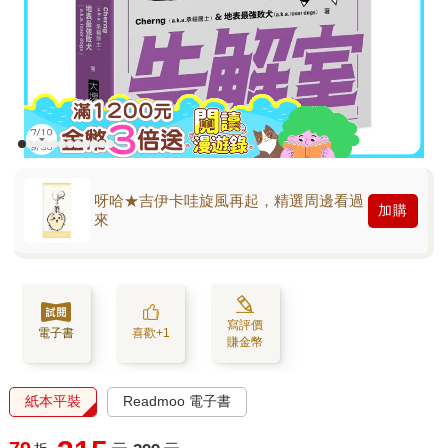
呀哈★吉伊卡哇旋風再起，精選周邊看過
加購
來
寫評價
電子書
喜歡+1
賺金幣
紙本平裝
Readmoo 電子書