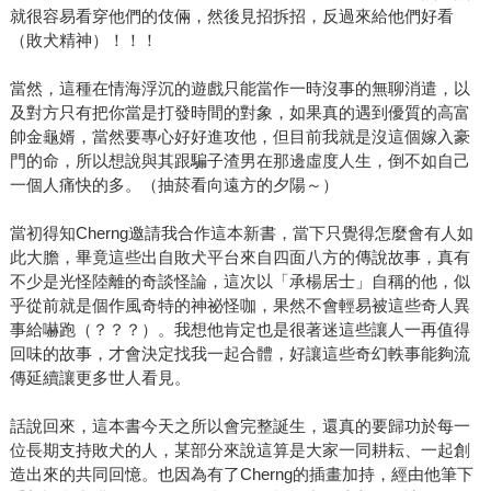
就很容易看穿他們的伎倆，然後見招拆招，反過來給他們好看
（敗犬精神）！！！
當然，這種在情海浮沉的遊戲只能當作一時沒事的無聊消遣，以
及對方只有把你當是打發時間的對象，如果真的遇到優質的高富
帥金龜婿，當然要專心好好進攻他，但目前我就是沒這個嫁入豪
門的命，所以想說與其跟騙子渣男在那邊虛度人生，倒不如自己
一個人痛快的多。（抽菸看向遠方的夕陽～）
當初得知Cherng邀請我合作這本新書，當下只覺得怎麼會有人如
此大膽，畢竟這些出自敗犬平台來自四面八方的傳說故事，真有
不少是光怪陸離的奇談怪論，這次以「承楊居士」自稱的他，似
乎從前就是個作風奇特的神祕怪咖，果然不會輕易被這些奇人異
事給嚇跑（？？？）。我想他肯定也是很著迷這些讓人一再值得
回味的故事，才會決定找我一起合體，好讓這些奇幻軼事能夠流
傳延續讓更多世人看見。
話說回來，這本書今天之所以會完整誕生，還真的要歸功於每一
位長期支持敗犬的人，某部分來說這算是大家一同耕耘、一起創
造出來的共同回憶。也因為有了Cherng的插畫加持，經由他筆下