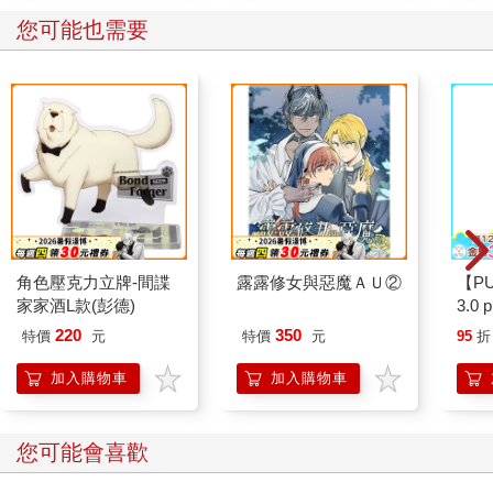
您可能也需要
角色壓克力立牌-間諜
露露修女與惡魔ＡＵ②
【P
家家酒L款(彭德)
3.0
紫 
220
350
特價
元
特價
元
95
折
加入購物車
加入購物車
您可能會喜歡