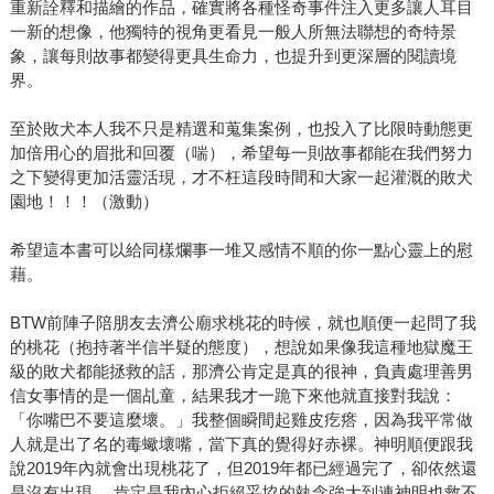
重新詮釋和描繪的作品，確實將各種怪奇事件注入更多讓人耳目
一新的想像，他獨特的視角更看見一般人所無法聯想的奇特景
象，讓每則故事都變得更具生命力，也提升到更深層的閱讀境
界。
至於敗犬本人我不只是精選和蒐集案例，也投入了比限時動態更
加倍用心的眉批和回覆（喘），希望每一則故事都能在我們努力
之下變得更加活靈活現，才不枉這段時間和大家一起灌溉的敗犬
園地！！！（激動）
希望這本書可以給同樣爛事一堆又感情不順的你一點心靈上的慰
藉。
BTW前陣子陪朋友去濟公廟求桃花的時候，就也順便一起問了我
的桃花（抱持著半信半疑的態度），想說如果像我這種地獄魔王
級的敗犬都能拯救的話，那濟公肯定是真的很神，負責處理善男
信女事情的是一個乩童，結果我才一跪下來他就直接對我說：
「你嘴巴不要這麼壞。」我整個瞬間起雞皮疙瘩，因為我平常做
人就是出了名的毒蠍壞嘴，當下真的覺得好赤裸。神明順便跟我
說2019年內就會出現桃花了，但2019年都已經過完了，卻依然還
是沒有出現， 肯定是我內心拒絕妥協的執念強大到連神明也救不