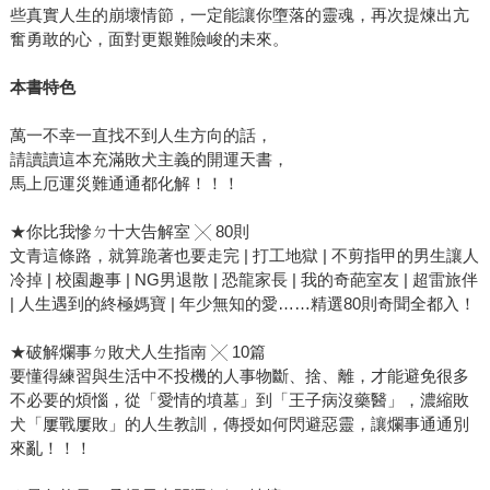
些真實人生的崩壞情節，一定能讓你墮落的靈魂，再次提煉出亢
奮勇敢的心，面對更艱難險峻的未來。
本書特色
萬一不幸一直找不到人生方向的話，
請讀讀這本充滿敗犬主義的開運天書，
馬上厄運災難通通都化解！！！
★你比我慘ㄉ十大告解室 ╳ 80則
文青這條路，就算跪著也要走完 | 打工地獄 | 不剪指甲的男生讓人
冷掉 | 校園趣事 | NG男退散 | 恐龍家長 | 我的奇葩室友 | 超雷旅伴
| 人生遇到的終極媽寶 | 年少無知的愛……精選80則奇聞全都入！
★破解爛事ㄉ敗犬人生指南 ╳ 10篇
要懂得練習與生活中不投機的人事物斷、捨、離，才能避免很多
不必要的煩惱，從「愛情的墳墓」到「王子病沒藥醫」，濃縮敗
犬「屢戰屢敗」的人生教訓，傳授如何閃避惡靈，讓爛事通通別
來亂！！！