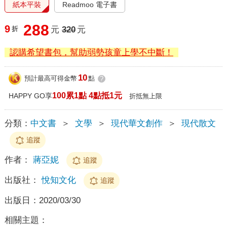
紙本平裝
Readmoo 電子書
288
9
折
元
320
元
認購希望書包，幫助弱勢孩童上學不中斷！
10
預計最高可得金幣
點
?
100累1點 4點抵1元
HAPPY GO享
折抵無上限
分類：
中文書
＞
文學
＞
現代華文創作
＞
現代散文
追蹤
作者：
蔣亞妮
追蹤
出版社：
悅知文化
追蹤
出版日：
2020/03/30
相關主題：