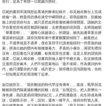
前行，是為了有朝一日能歲月靜好。
亞妮的書寫常讓我想起看過的舞者紀錄片，你見她在舞台上完成
絕倫一跳，輕盈得彷彿在凌空中瞬間靜止。容我提醒你，別被她
臉上的從容給勾去，她只是把血與瘀傷收藏得很體面。讀她的文
字你要把所有感官都調到敏銳，去察覺她的現與隱，去辨識她那
「舉重若輕」、「越唯心就越違心」的迴旋。她先如蘆葦葉尖撩
著讀者的認讀，讓你預期有著什麼要翻覆跟傾毀了，她戛然止
住，不過界就是不過界，僅在某些字行讀者能篩到一些星落的線
索，拼湊出她的體內有個微微暴力、矛盾的小傢伙，渴望失禮但
沒有，想惡毒也只是偶爾，歇斯底里也含蓄。這是土星的謹慎與
溫柔，亞妮人喝全糖，但書寫與做人嚴守半糖主義，在這個情感
泛濫而流於麻木、人們不假思索地以「毫不保留」作為褒詞的年
代，她只淺鑿你的六竅，或許更少，留得幾分混沌跟餘地，你的
一切知覺反而於焉清晰了起來。
如亞妮所言，「我所翻滾的時代早沒有傳奇」。瘟疫，戰爭與流
離都與我們隔著攝影機的距離；在這「自我定位」把人群擠出一
身焦慮，熱訊更易得飛快的紀元，人們宛遭蠱惑，此生得成為傳
說，亞妮暗示你，不，請別，還有一種平凡，值得你對號入座。
座位確實無奇，坐下的瀟灑倒不能省卻。《霸王別姬》有句經典