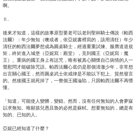
啊。
Ⅱ.
後來才知道，這樣的故事原型要老可以老到聖杯騎士傳說《帕西
法爾》：年少無知（噢或者，依亞妮書裡寫的，該用清狂）年少
清狂的帕西法爾夢想成為圓桌騎士，經過重重試煉、服膺道道規
矩，終於進入城堡（亞妮寫：殿堂），見到國王（亞妮寫：魔
王）。重病的國王身上有詛咒，唯有被真心關懷自己病情的人一
聲慰問才能破除咒語。帕西法爾心底仍是那個清澈少年，非常想
出言關心國王，然而圓桌武士依戒律是不能以下犯上、貿然發言
的。然後國王就死掉了，一整個王國淪陷，只因帕西法爾不再懵
懂。
「知道」可能使人變髒，變錯。然而，沒有任何無知的人會夢寐
以求無知。唯願孩兒愚且魯的必然是蘇軾。想要無知的，總是有
知的、已知的人。
亞妮已經知道了什麼？