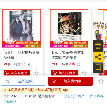
木叢，我什麼都看不清晰，夜色極黯。但手機的地圖顯示我已在
聖塔芭芭拉的市中心，這城市的心像藏在一片鬱綠與濃黑裡，卻
是我想像過數百次的他鄉之名。
這時才打開了手機訂房網站，試圖在一個個地圖小標般冒出
的民宿中，找尋落腳處。夜裡的美國海濱城郊，浪與海都是黑
的，漁火也避得好遠。淡季的小鎮市中心上只有幾間餐廳傳出闌
珊歌聲，此外便是一片橘子貓色的市燈，有穿著嬉皮的老人彈著
會
市政府刻意設在路邊的鋼琴，民宿卻在更遠的灌木叢裡。沒有招
牌，是純粹傳統式的美國鄉村住宅，鋪著厚重的地毯、嘎吱著的
演員們：請解開故事謎
廿載．繁華夢 護玄出
一本
員
木地板、蒂芬妮藍碎花的牆紙、椅在梯樑下筋脈俱廢的軟沙發，
底外傳
道20週年創作集
【漫
和滿室的肉桂味。
行動
95
315
79
折
特價
元
79
折
特價
元
79
折
日
開關
民宿主人正烤著任人無限吃到退房的各式蛋糕，已記不清有
「行
加入購物車
加入購物車
多少樣式口味，卻記得那些蛋糕一個個都被放進長著高腳的骨瓷
學方
蛋糕盤上，還有著《美女與野獸》中那株紅玫瑰的玻璃罩輕蓋
上。擦得淨亮的蛋糕鏟，與肉桂、蘋果的濃香和那一壺再平凡不
您可能也需要
過的英式早餐茶包沖出的濃茶，記憶不是長鏡頭的播放，它對我
一格格地閃現。
我在很晚時才讀到白先勇的〈樹猶如此〉，和他寫下的聖塔