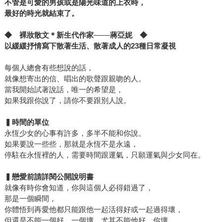
不管是可愛的男孩或是陽光味道的上衣時，
最好的時光就結束了。
◆ 裸妝散文＊新生代作家───蔣亞妮 ◆
以緩緩抒情寫下散著生活、散著成人的23種日常凝視
每個人總會有些想說的話，
就像想寄出的信、唱出的歌聲跟親吻的人。
當我開始試著說話，唯一的希望是，
如果我跟你說了，請你不要跟別人說。
▍時間的單位
永恆少女的心事有許多，多半不能和你說。
如果要說一些些，那就是永恆不是永遠，
停駐在永恆裡的人，需要時間跟運氣，只願運氣與少女同在。
▍戀愛前請詳閱公開說明書
就像有時你會知道，你與這個人必得錯過了，
那是一個瞬間，
你體悟到再愛他都只能跟他一起活得好或一起過得壞，
但還是不能一個好、一個壞，尤其不能他好、你壞。