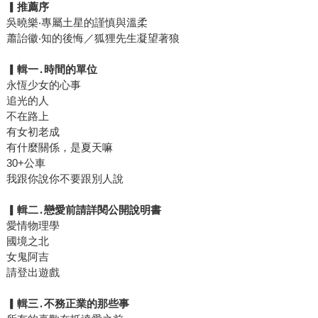
▎
推薦序
吳曉樂‧專屬土星的謹慎與溫柔
蕭詒徽‧知的後悔／狐狸先生凝望著狼
▎
輯一
․
時間的單位
永恆少女的心事
追光的人
不在路上
有女初老成
有什麼關係，是夏天嘛
30+公車
我跟你說你不要跟別人說
▎
輯二
․
戀愛前請詳閱公開說明書
愛情物理學
國境之北
女鬼阿吉
請登出遊戲
▎
輯三
․
不務正業的那些事