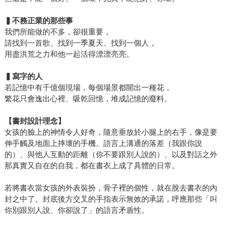
▍不務正業的那些事
我們所能做的不多，卻很重要，
請找到一首歌、找到一季夏天、找到一個人，
用盡洪荒之力和他一起活得漂漂亮亮。
▍寫字的人
若記憶中有千億個現場，每個場景都開出一種花，
繁花只會逸出心裡、吸乾回憶，堆成記憶的廢料。
【書封設計理念】
女孩的臉上的神情令人好奇，隨意垂放於小腿上的右手，像是要
伸手觸及地面上摔壞的手機。語言上溝通的落差（我跟你說
的）、與他人互動的距離（你不要跟別人說的）、以及對話之外
那真實又自在的自我，都在書衣上成了具體的日常。
若將書衣當女孩的外表裝扮，骨子裡的個性，就在脫去書衣的內
封之中了。封底後方交叉的手指表示無效的承諾，呼應那些「叫
你別跟別人說、你卻說了」的語言矛盾性。