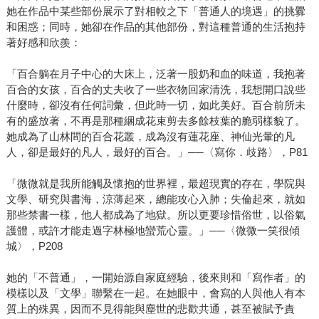
她在作品中某些部份展示了對相較之下「普通人的境遇」的挑釁
和困惑；同時，她卻在作品的其他部份，對這種普通的生活抱持
著好感和欣羨：
「百合躺在月子中心的大床上，泛著一股奶和血的味道，我抱著
百合的女孩，百合的丈夫收了一些衣物回家清洗，我想開口說些
什麼時，卻沒有任何詞彙，但此時一切，如此美好。百合前所未
有的盛放著，不再是那種綑成花束剪去多餘枝葉的脆弱樣貌了。
她成為了山林間的百合花叢，成為沒有蓮花座、神仙光暈的凡
人，卻是最好的凡人，最好的百合。」──〈寫你．歧路〉，P81
「微微就是我所能觸及懷抱的世界裡，最超現實的存在，學院與
文學、研究與書海，涼薄起來，總能攻心入肺；失倫起來，就如
那些禁書一樣，他人都成為了地獄。所以更要珍惜俗世，以俗氣
護體，或許才能走過字林極地蠻荒心靈。」──〈微微一笑很傾
城〉，P208
她的「不普通」，一開始源自家庭經驗，後來則和「寫作者」的
模樣以及「文學」聯繫在一起。在她眼中，會寫的人與他人有本
質上的殊異，因而不見得能與塵世的悲歡共通，甚至被賦予責