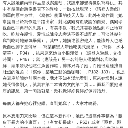
有人談她前兩部作品是以寫渡劫，我讀來卻覺得像以寫尋仇。其
中有幾個命題像書頁下的異物，一撫按就現形：《請登入遊戲》
側重的原生身世、《寫你》側重的後天人際，此外有寫作觀（她
常提自己於寫作是半路出家，對此偶爾有血統論的自疑、偶爾珍
視自己非典型的思路）、有美學觀（我尤其喜歡她點到即止地寫
吃。吃放在親情、愛情或陳俊志旁邊不得不成配角，可淡淡幾句
寫到吃時她傲氣畢露）。其中，她描述親密他人，能讓外人也感
覺自己腳下是薄冰──寫某前戀人帶她吃美式漢堡（〈寫你．水木
清華〉，P34），結果原來她自小恨漢堡（〈請登入遊戲．交換
時間〉，P46）；寫（應該是）另一名前戀人帶她到名店吃海
鮮，結果發現他吃生魚會作嘔，排隊只為了她，而她恨這種擅自
壯烈的溫柔（〈寫你．築地三點的熱咖啡〉，P182─183）。也是
在寫序前讀她前兩本書，我才不知有漢地看到，原來她恨別人說
她長得像別人，就寫在第二本書內文的第二頁……而我回覆她邀
序的訊息，第一句話就是：欸我覺得妳長得好像薛詒丹。
每個人都在她心裡犯錯。直到她寫了，大家才曉得。
原本想用刀來比喻，但在這本新作中，她已把這整件事稱為「眼
皮下暴力的小東西」（〈有女初長成〉，P62）或者「獸角、獸