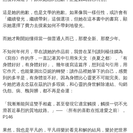
這是她的抱歉，也是文學的抱歉。如果像我一樣任性，或許會有
「繼續發光，繼續帶刺」這個選項，但她在這本書中的書寫，顯
示她選擇了費力去摸索如何不帶刺地發光。
而她才剛開始懂得當一個普通人而已，那麼全新、那麼少年。
不知何年何月，早在讀她的作品前，我曾在某刊讀到楊佳嫻為
《寫你》作的序，一直記著其中引用朱天文〈炎夏之都〉，「有
身體好好，有身體好好」。幾年後寫這篇序，想到這句引用，用
它作尺，也能量測出亞妮的轉變：讀作品裡她筆下的自己，感覺
到的多半是，有身體並不好。因為身體比心靈更不可能完美。如
今她把過去念茲在茲的許多瑕疵，和心靈的身世解除連結、勾銷
仇怨。病、醜與髒，都不再是命運：
「我漸漸能與這雙手相處，甚至發現它適宜觸摸，觸摸一切不光
滑甚近暴烈的質地紋路。」── 〈所有的喜歡在抵達愛之前〉，
P146
果然，我也是平凡的，平凡得樂於看見和解的結局，樂於把世界