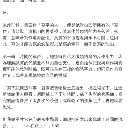
Ⅳ.
以此理解，第四輯「寫字的人」，便是她對自己所擁有的「寫
作」這頭獸、這把刀的再凝視，談寫作與領悟的內外落差；落
差，意味著寫作還原記憶／真實的永恆趨近與永不可能，也因
此，寫的才能與寫的慾望都只是寫的條件，而不是寫的理由。
第一輯「時間的單位」，她後悔自己太慢領悟寫的反作用力，因
為理解誠實的代價並不只由自己支付，進而延伸記憶與寫作與真
實可能的敵對關係，既可視為奔三後的鄉愁字典，但同樣作為寫
作者，我將其視為她給自己的提醒：
「寫下記憶這件事，就像把寶物從土底掘出，擺在陽光下、送進
博物館供人觀看，瞬間補上了千年時間，成了失彩的兵馬俑，寫
完的記憶像沖了太多次的茶包，或風乾了的焦黃照片，再碰就要
風化。
但我總不甘它在心底永生豔麗，總想把它拿出來寫成了時間的流
沙。」──〈不在路上〉，P50