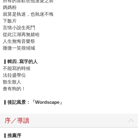
所有的喜歡在抵達愛之前
媽媽粉
就算是執迷，也執迷不悔
下飯片
言情小說生死鬥
從此江湖再無嬉哈
人生無悔音樂祭
微微一笑很傾城
▎
輯四
․
寫字的人
不能寫的時候
法拉盛學位
散生散人
會有狗的！
▎
後記風景：「
Wordscape
」
序／導讀
▎推薦序