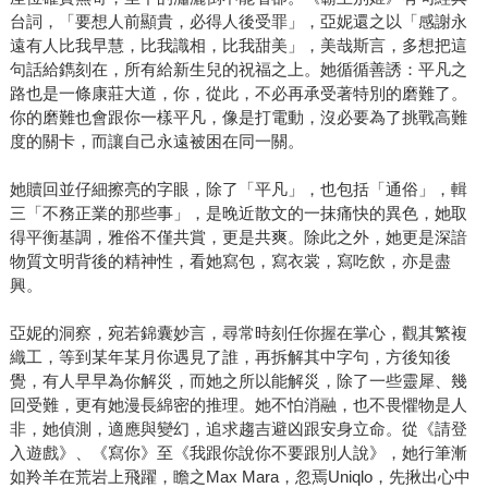
台詞，「要想人前顯貴，必得人後受罪」，亞妮還之以「感謝永
遠有人比我早慧，比我識相，比我甜美」，美哉斯言，多想把這
句話給鐫刻在，所有給新生兒的祝福之上。她循循善誘：平凡之
路也是一條康莊大道，你，從此，不必再承受著特別的磨難了。
你的磨難也會跟你一樣平凡，像是打電動，沒必要為了挑戰高難
度的關卡，而讓自己永遠被困在同一關。
她贖回並仔細擦亮的字眼，除了「平凡」，也包括「通俗」，輯
三「不務正業的那些事」，是晚近散文的一抹痛快的異色，她取
得平衡基調，雅俗不僅共賞，更是共爽。除此之外，她更是深諳
物質文明背後的精神性，看她寫包，寫衣裳，寫吃飲，亦是盡
興。
亞妮的洞察，宛若錦囊妙言，尋常時刻任你握在掌心，觀其繁複
織工，等到某年某月你遇見了誰，再拆解其中字句，方後知後
覺，有人早早為你解災，而她之所以能解災，除了一些靈犀、幾
回受難，更有她漫長綿密的推理。她不怕消融，也不畏懼物是人
非，她偵測，適應與變幻，追求趨吉避凶跟安身立命。從《請登
入遊戲》、《寫你》至《我跟你說你不要跟別人說》，她行筆漸
如羚羊在荒岩上飛躍，瞻之Max Mara，忽焉Uniqlo，先揪出心中