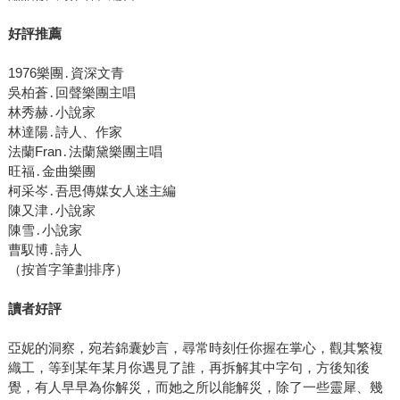
好評推薦
1976樂團․資深文青
吳柏蒼․回聲樂團主唱
林秀赫․小說家
林達陽․詩人、作家
法蘭Fran․法蘭黛樂團主唱
旺福․金曲樂團
柯采岑․吾思傳媒女人迷主編
陳又津․小說家
陳雪․小說家
曹馭博․詩人
（按首字筆劃排序）
讀者好評
亞妮的洞察，宛若錦囊妙言，尋常時刻任你握在掌心，觀其繁複
織工，等到某年某月你遇見了誰，再拆解其中字句，方後知後
覺，有人早早為你解災，而她之所以能解災，除了一些靈犀、幾