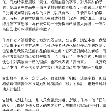
任。而她時常想擺脫「責任」這類無聊的字眼。對凡與殊的矛
盾，使讀者在作品中一面享受對她的獵奇觀看，一面戴上這樣的
目光審視周遭習以為常的世界（以及自己），生發日常外的樂
趣。有時，這種拉鋸會展現在敘述裡對「潔淨」的辯證上，讓我
總是停下來思考：為什麼亞妮一邊覺得自己被俗人弄髒，一邊又
為自己比較乾淨而感到抱歉？
作為作者／被觀看者，她對此既自傷、也自傲。讀這本書，我發
現這份矛盾並沒有消失，也可能作者已經化解但作品尚未跟隨；
但這也是我認為這部作品的細緻之處：它不是對糾結的解答，而
是作者意識到自己如何被觀看、也「看到了」更多之後，明白即
使心中對萬物有一己的理解、也不代表要「寫出來」……就算寫
出了事情，亦不代表要連本帶利地寫出自己對事情的完全觀點。
交出故事，但不一定交出心。雖然她用「馴服」這個字眼，但我
相信這個轉變並不只是她對她所謂的「獸」的檢討，也包含她對
他人的體諒：
告訴別人別去知道，別人只會更想知道。所以，作為一個「已知
的人」，能給予他人最大的無聲善待，無非是默默瞞住他們，讓
他們慢一點，再慢一點。