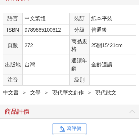
樣，在逼逼聲中旋轉後，最多只還原了當時十分之一的氣味。
語言
中文繁體
裝訂
紙本平裝
好長一段時間，無法還原的體感，也將我的創作切割分塊，
必須不斷自問：「我能寫嗎？」有些靈感的瞬間，會覺得自己寫
ISBN
9789865100612
分級
普通級
下了非得轉身給咖啡館鄰座陌生女子也看看的字，但大多時候，
只是無聲敲打。從「我能寫嗎」成了「還要寫嗎」，從寫給自己
商品規
頁數
272
25開15*21cm
變作了寫給他人，若有人在我人生此刻，提問來者何人？大概我
格
只能答以賣字的人，而非寫字的人，就這麼跨越三十。
適讀年
出版地
台灣
全齡適讀
不能寫的時候，我把自己放在外頭，一邊走過巧克力山丘，
齡
一邊在心內高唱李宗盛的《山丘》數遍。在大海裡與鯨鯊浮潛，
注音
級別
摸遍世界各地的狗子，搶到王菲演唱會門票的那些瞬間，都曾覺
得就這麼不寫也沒關係了。世間沒有第二個千呼萬喚始出來的鍾
中文書
＞
文學
＞
現代華文創作
＞
現代散文
曉陽，我所翻滾的這個時代早沒有傳奇，也願人生沒有遺恨。
第一次覺得不能寫的瞬間，是在拉薩哲蚌寺，二月冷如刀
商品評價
劍，每一座寺廟都像包場，除了我與同行友人便只剩僧人。比起
布達拉宮沉厚的布幔、寒冬裡濃度變得極高的酥油燈和日光穿照
的重重灰塵，哲蚌是彩色的，雪白、黑金與佛紅。總聽人說，那
寫評價
般的宗教聖地，能令人超脫俗世俗事。它是我第一座藏傳寺廟，