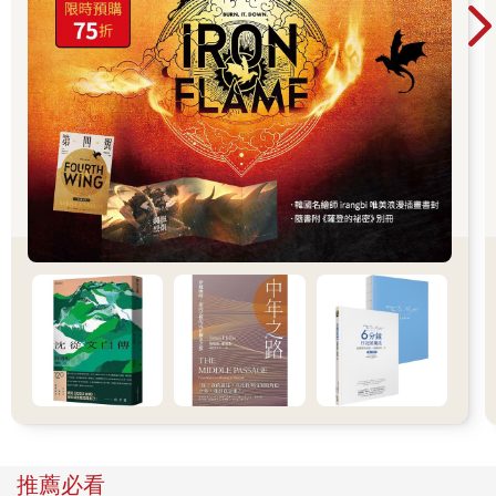
入和菓子中。其實，人生不是巧克力，也絕不是百年名店的和菓
子，真實人生裡，你我都活成了不懂提前預約，連零售和菓子都
吃不到的海外遊客。然而，不能寫的失重感，就像是別人告訴你
「木盒子會串味」，那樣的天涯兩隔。
我漸漸明白，狂喜與狂悲、至美與至惡，不只是說不成句，
也寫不成字。後來，也曾經好幾次不能寫的、寫不出的，停擺幾
週幾月。即使是無病呻吟也成空，一格字都沒有，只剩疏懶無
成。在這種空白間，我卻持續地在能力所及之處旅行，第二本散
文成書前後，與情人去了一趟美國公路旅行，公路電影的場景，
卻半點如電影《穆荷蘭大道》（Mulholland Drive）般的魔幻參差
都沒有發生，也沒有住進什麼藏有針孔、罪犯窩藏的汽車旅館，
只有長長的公路和一大片追趕似的野火。野火不是比喻，而是真
實的漫天森林大火，在那長長的九月裡，燒遍北加州的山脈，止
也止不住。
某些移動，總帶有逃亡感，不知道是那場野火還是某種可供
揮霍的殘餘時間在身後追趕，我們一路向南。某一晚車過聖塔芭
芭拉（Santa Barbara）的海濱，已是夜裡八點，那台租賃來的現
推薦必看
代小轎車彎進了一片海濱低谷式的平地裡時，除了隱隱綽綽的灌