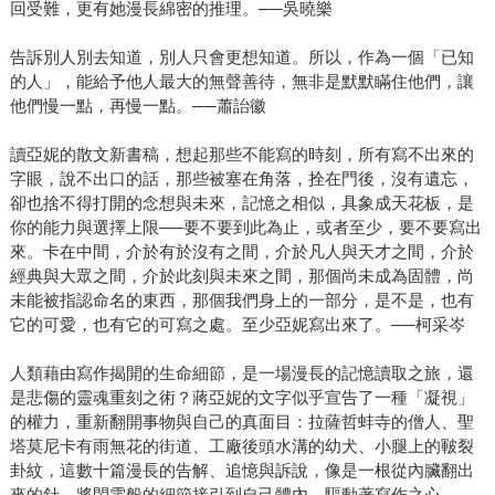
回受難，更有她漫長綿密的推理。──吳曉樂
告訴別人別去知道，別人只會更想知道。所以，作為一個「已知
的人」，能給予他人最大的無聲善待，無非是默默瞞住他們，讓
他們慢一點，再慢一點。──蕭詒徽
讀亞妮的散文新書稿，想起那些不能寫的時刻，所有寫不出來的
字眼，說不出口的話，那些被塞在角落，拴在門後，沒有遺忘，
卻也捨不得打開的念想與未來，記憶之相似，具象成天花板，是
你的能力與選擇上限──要不要到此為止，或者至少，要不要寫出
來。卡在中間，介於有於沒有之間，介於凡人與天才之間，介於
經典與大眾之間，介於此刻與未來之間，那個尚未成為固體，尚
未能被指認命名的東西，那個我們身上的一部分，是不是，也有
它的可愛，也有它的可寫之處。至少亞妮寫出來了。──柯采岑
人類藉由寫作揭開的生命細節，是一場漫長的記憶讀取之旅，還
是悲傷的靈魂重刻之術？蔣亞妮的文字似乎宣告了一種「凝視」
的權力，重新翻開事物與自己的真面目：拉薩哲蚌寺的僧人、聖
塔莫尼卡有雨無花的街道、工廠後頭水溝的幼犬、小腿上的皸裂
卦紋，這數十篇漫長的告解、追憶與訴說，像是一根從內臟翻出
來的針，將閃電般的細節接引到自己體內，驅動著寫作之心。──