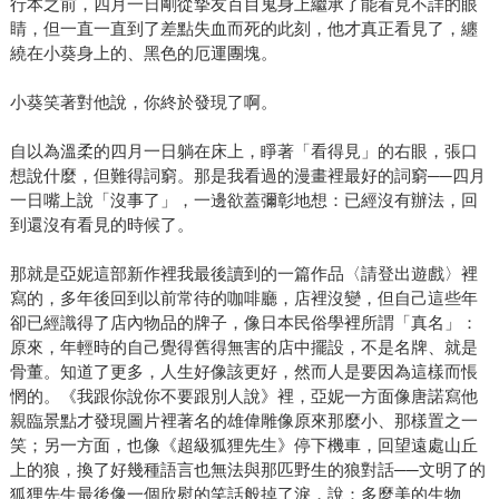
行本之前，四月一日剛從摯友百目鬼身上繼承了能看見不詳的眼
睛，但一直一直到了差點失血而死的此刻，他才真正看見了，纏
繞在小葵身上的、黑色的厄運團塊。
小葵笑著對他說，你終於發現了啊。
自以為溫柔的四月一日躺在床上，睜著「看得見」的右眼，張口
想說什麼，但難得詞窮。那是我看過的漫畫裡最好的詞窮──四月
一日嘴上說「沒事了」，一邊欲蓋彌彰地想：已經沒有辦法，回
到還沒有看見的時候了。
那就是亞妮這部新作裡我最後讀到的一篇作品〈請登出遊戲〉裡
寫的，多年後回到以前常待的咖啡廳，店裡沒變，但自己這些年
卻已經識得了店內物品的牌子，像日本民俗學裡所謂「真名」：
原來，年輕時的自己覺得舊得無害的店中擺設，不是名牌、就是
骨董。知道了更多，人生好像該更好，然而人是要因為這樣而悵
惘的。《我跟你說你不要跟別人說》裡，亞妮一方面像唐諾寫他
親臨景點才發現圖片裡著名的雄偉雕像原來那麼小、那樣置之一
笑；另一方面，也像《超級狐狸先生》停下機車，回望遠處山丘
上的狼，換了好幾種語言也無法與那匹野生的狼對話──文明了的
狐狸先生最後像一個欣慰的笑話般掉了淚，說：多麼美的生物