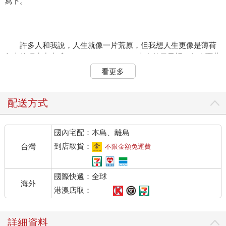
寫下。
許多人和我說，人生就像一片荒原，但我想人生更像是薄荷
島上的巧克力山丘（Chocolate Hills）。大多的日子裡，仍有覆蓋
著的小小植被，雖不過是些低矮的綠草。而旱季一到，小草萎
看更多
弱，只剩焦黃的土坡。人心的不甘就在這時顯現，於是開始騙騙
自己那樣的土色，如巧克力一般豐盛，而不是死寂。像松露巧克
力的濃厚、黑巧克力的醇香或某種加入榛果或開心果的舶來口
配送方式
味。可惜的是，松露巧克力裡沒有松露，就如同禿頂的山終不是
巧克力山頭，人生終究難逃一抔黃土。
國內宅配：本島、離島
花上了好幾十個夏天，禿頂的、茵綠的、顛倒的季節都一一
到店取貨：
台灣
不限金額免運費
走過，曾經最討厭寫旅行文章的我，卻怎麼也壓不住一些地景氳
氣般的召喚，深怕不寫便無從記下，雖然能寫下的人事再真，也
國際快遞：全球
只是仿真。一直以來，我經常在閱讀他人寫下的街巷、轉彎、迷
海外
走與巧遇間，伴隨那些完整至牌號的街名與精確的吃食形貌，於
港澳店取：
書頁中浮起一個個大小問號，什麼樣的記憶才能把一次旅程如此
完整再現？那些立體的與平面的文本，炫技也炫目不已。而我的
詳細資料
旅程，在後來都成為了被分割至塊狀的片段，像是微波食品那