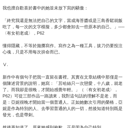
我也擅自歡喜於書中的她並未放下寫的驕傲：
「終究我還是無法把自己的文字，當成海苔醬或是三島香鬆就飯
吃了，每一次的文字模擬，多少都會卸去一些原本的自己。」──
〈有女初老成〉，P62
懂得隱藏，不等於拋擲寫作。寫作之為一種工具，拔刀仍要投注
心魂，只是不用每次拚命而已。
Ⅴ.
新作中有個句子把我一直留在書裡。其實在文章結構中那僅是一
個陳述背景的說明，她寫：「莒哈絲只一次戀愛，十八歲，就老
了。而我卻是很晚，才開始感覺年輕。」（〈有女初老成〉，
P62）可從三部作品一路讀來，我對這句話的理解不是老，而
是：亞妮很晚才開始當一個普通人。正如她數次引用的榮格，亞
妮是作為特別的人、去學習普通的人的一切，然後知道特別既是
發光，也是帶刺。
然後再知道了，原來她感到抱歉，正是因為自己特別。