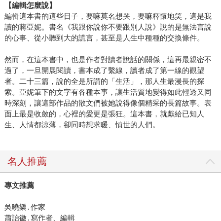
【編輯怎麼說】
編輯這本書的這些日子，要嘛莫名想哭，要嘛釋懷地笑，這是我
讀的蔣亞妮。書名《我跟你說你不要跟別人說》說的是無法言說
的心事、從小聽到大的謊言，甚至是人生中種種的交換條件。
然而，在這本書中，也是作者對讀者說話的關係，這再最親密不
過了，一旦開展閱讀，書本成了繫線，讀者成了第一線的觀望
者。二十三篇，說的全是所謂的「生活」，那人生最漫長的探
索。亞妮筆下的文字有各種本事，讓生活質地變得如此輕透又同
時深刻，讓這部作品的散文們被她說得像個精采的長篇故事。表
面上最是收斂的，心裡的愛更是張狂。這本書，就獻給已知人
生、人情都涼薄，卻同時想求暖、憤世的人們。
名人推薦
專文推薦
吳曉樂․作家
蕭詒徽․寫作者、編輯