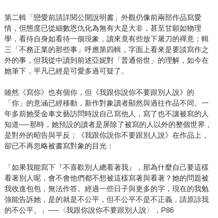
第二輯「戀愛前請詳閱公開說明書」外觀仍像前兩部作品寫愛
情，但態度已從細數恩仇化為無有大是大非，甚至甘願如物理
學，看待自身如看待一個現象，讀來竟有些放下屠刀的禪意；輯
三「不務正業的那些事」呼應第四輯，字面上看來是要談寫作之
外的事，但我從中讀到前述亞妮對「普通俗世」的理解，如今在
她筆下，平凡已經是可愛多過可疑了。
雖然《寫你》也有個你，但《我跟你說你不要跟別人說》的
「你」的意涵已經移動，新作對象讀者顯然與過往作品不同。一
年多前她受金車文藝訪問時說自己寫他人，寫了也不讓被寫的人
知道──那時，她預設的讀者是屏除了被寫的人以外的整個世界，
是對外的昭告與平反；《我跟你說你不要跟別人說》在作品上，
卻已不再忽略被書寫對象的目光：
「如果我能寫下『不喜歡別人總看著我』，那為什麼自己要這樣
看著別人呢，會不會他們都不想被這樣寫著與看著？她的問題被
我收進包包，無法作答。經過一些日子與更多的字，現在的我勉
強能告訴她，是的就是不公平，但不公平不是不正義，請原諒我
的不公平。」──〈我跟你說你不要跟別人說〉，P86