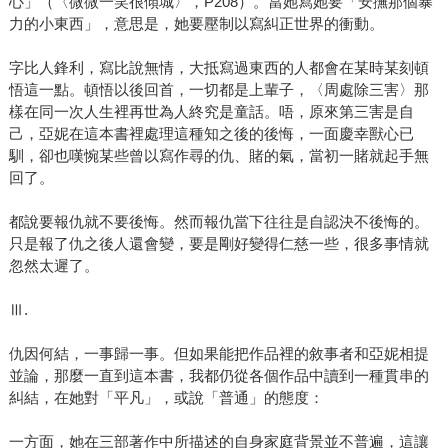
心」（〈微微一笑很傾城〉，P208）。當她寫她要「安撫那個暴
力的小東西」，意思是，她要壓制以寫糾正世界的衝動。
字比人鋒利，寫比說無情，大抵寫過東西的人都會在某時某刻頓
悟這一點。頓悟以後回首，一切都是上輩子，〈周處除三害〉那
樣在同一次人生裡再世為人終究是童話。唔，原來第三害是自
己，亞妮在這本書裡處理這種知之後的後悔，一面慶幸獸心已
馴，卻也嘆惋某些曾以寫作尋的仇、賭的氣，當初一賭就起手無
回了。
都說要報仇就不要後悔。然而報仇當下往往是自認決不後悔的。
只是報了仇之後人還會變，要是剛好變得仁慈一些，很多事情就
忽然太遲了。
Ⅲ.
仇因何結，一事歸一事。但如果能把作品裡的敘事者和亞妮相提
並論，那麼一直到這本書，我都仍從各個作品中讀到一種貫串的
糾結，在她對「平凡」，或說「普通」的態度：
一方面，她在三部著作中所描述的自身家庭背景並不普遍，這讓