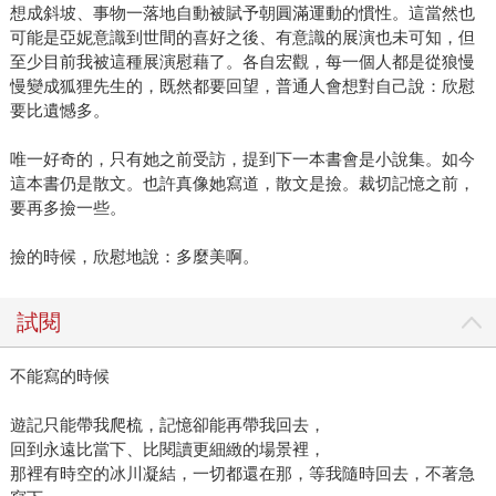
想成斜坡、事物一落地自動被賦予朝圓滿運動的慣性。這當然也
可能是亞妮意識到世間的喜好之後、有意識的展演也未可知，但
至少目前我被這種展演慰藉了。各自宏觀，每一個人都是從狼慢
慢變成狐狸先生的，既然都要回望，普通人會想對自己說：欣慰
要比遺憾多。
唯一好奇的，只有她之前受訪，提到下一本書會是小說集。如今
這本書仍是散文。也許真像她寫道，散文是撿。裁切記憶之前，
要再多撿一些。
撿的時候，欣慰地說：多麼美啊。
試閱
不能寫的時候
遊記只能帶我爬梳，記憶卻能再帶我回去，
回到永遠比當下、比閱讀更細緻的場景裡，
那裡有時空的冰川凝結，一切都還在那，等我隨時回去，不著急