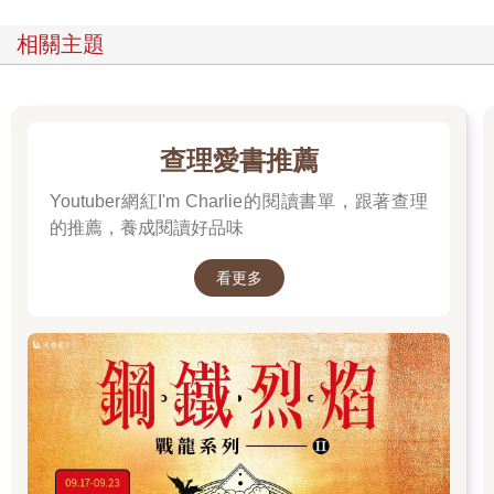
第一次轉動高原上的轉經輪，嚮導人和我說著不遠處有冰川慢
移，一年不過幾十公尺，好比歲月不動。我在哲蚌某座殿頂，看
相關主題
僧人晾曬出衣物，鋪成一片花綠燦紅，不知道有沒有超脫什麼世
事，但第一次沒有書寫及訴說的衝動，只有大片的留白與無聲。
那些瞬間之後，總接著一長段的書寫無能，得靠著他人他事
或哪裡讀到的一篇好到妒嫉的文章，才能從悠緩的暫停中解凍、
查理愛書推薦
融冰。
Youtuber網紅I'm Charlie的閱讀書單，跟著查理
這樣任性不提不寫的週期，持續了好多年。如今想起那一個
的推薦，養成閱讀好品味
個不能寫的瞬間，也不是為了寫下，更像是一種中場整理，我終
於觸著了一點那不能寫的時候、不能寫的感受，摸到了它的邊角
看更多
料，粗糙冷硬。
二○一六年有部日劇叫《東京女子圖鑑》，每集不過半小時，
關於它是如何鮮血淋漓解剖當代女性的過程，先不提。記憶最深
的是，女主角一次被上司指派去買銀座名店「空也」的最中餅，
也是夏木漱石小說《我是貓》裡寫下的：「將糯米蒸熟後烘烤成
薄脆的外皮，放入豆沙」，這樣的和菓子名物。她在旁人的提點
下才知道，嬌貴甜香的「空也最中」，真正懂行的食客會選擇以
紙盒盛裝，而不是更氣派的實木盒，如此才能避免木頭的氣味串