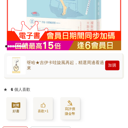
呀哈★吉伊卡哇旋風再起，精選周邊看過
加購
來
★
6
個人喜歡
寫評價
好書
喜歡+1
賺金幣