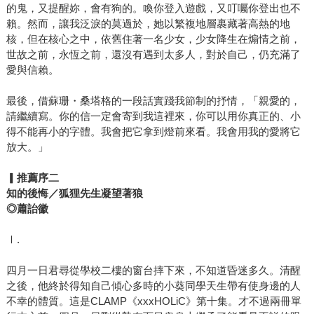
的鬼，又提醒妳，會有狗的。喚你登入遊戲，又叮囑你登出也不
賴。然而，讓我泛淚的莫過於，她以繁複地層裹藏著高熱的地
核，但在核心之中，依舊住著一名少女，少女降生在煽情之前，
世故之前，永恆之前，還沒有遇到太多人，對於自己，仍充滿了
愛與信賴。
最後，借蘇珊・桑塔格的一段話實踐我節制的抒情，「親愛的，
請繼續寫。你的信一定會寄到我這裡來，你可以用你真正的、小
得不能再小的字體。我會把它拿到燈前來看。我會用我的愛將它
放大。」
▎推薦序二
知的後悔／狐狸先生凝望著狼
◎蕭詒徽
Ⅰ.
四月一日君尋從學校二樓的窗台摔下來，不知道昏迷多久。清醒
之後，他終於得知自己傾心多時的小葵同學天生帶有使身邊的人
不幸的體質。這是CLAMP《xxxHOLiC》第十集。才不過兩冊單