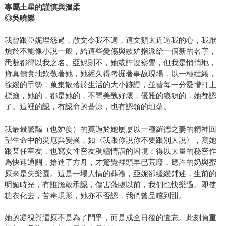
專屬土星的謹慎與溫柔
◎吳曉樂
我曾跟亞妮埋怨過，散文令我不適，這文類太近逼我的心，我厭
煩於不能像小說一般，給這些憂傷與嫉妒指派給一個新的名字，
悉數都得以我之名。亞妮則不，她或許沒察覺，但我是悄悄地，
貨真價實地欽敬著她，她經久得考掘著事故現場，以一種繾綣，
徐緩的手勢，蒐集散落於生活的大小跡證，並替每一分愛憎打上
標籤，她的，都是她的，不問美醜好壞，優雅的狼狽的，她都認
了。這裡的認，有認命的蒼涼，也有認領的坦蕩。
我最最驚豔（也妒羨）的莫過於她屢屢以一種羅德之妻的精神回
望生命中的災厄與變異，如〈我跟你說你不要跟別人說〉，寫她
跟某任室友，也寫女性密友稠纏情誼的困境：得以大量的秘密作
為快速通關，搶進了方舟，才驚覺裡頭早已荒廢，應許的奶與蜜
原來是失樂園。這是一場人情的葬禮，亞妮卻緩緩鋪述，生前的
明媚時光，有誰膽敢承認，傷害蒞臨以前，我們也快樂過。即使
糖衣化去，苦毒現形，她亦不否認，我們曾品嚐到甜。
她的凝視與還原不是為了鬥爭，而是成全日後的遺忘。此刻負重